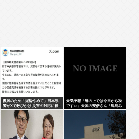
復興のため「泥酔やめて」熊本県
天気予報「暦の上では今日から秋
警がXで呼びかけ 災害の対応に影
です☺」天国の安倍さん「馬鹿み
響
たいな暦だな」