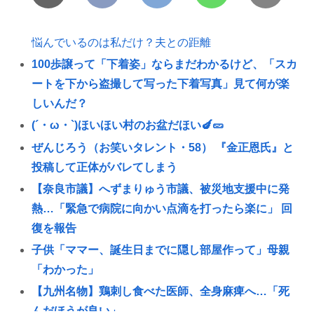
悩んでいるのは私だけ？夫との距離
100歩譲って「下着姿」ならまだわかるけど、「スカ
ートを下から盗撮して写った下着写真」見て何が楽
しいんだ？
(´・ω・`)ほいほい村のお盆だほい🍆🥒
ぜんじろう（お笑いタレント・58） 『金正恩氏』と
投稿して正体がバレてしまう
【奈良市議】へずまりゅう市議、被災地支援中に発
熱…「緊急で病院に向かい点滴を打ったら楽に」 回
復を報告
子供「ママー、誕生日までに隠し部屋作って」母親
「わかった」
【九州名物】鶏刺し食べた医師、全身麻痺へ…「死
んだほうが良い」