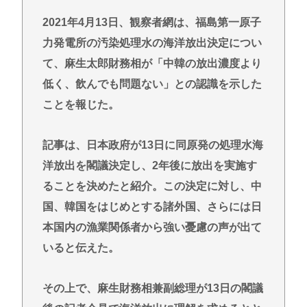
消耗させるとか予想以上に迷惑だったな
2021年4月13日、観察者網は、福島第一原子
【衝撃】ジャンポケ斉藤の被害女性「バウムクーヘ
ン売ったりTikTokライブしててムカついたから示談
力発電所の汚染処理水の海洋放出決定につい
しなかった」←コレってさ…
て、麻生太郎財務相が「中韓の放出濃度より
日産e-power、無給油で1980km走行しギネス記録を
低く、飲んでも問題ない」との認識を示した
達成、無駄な発電や送電ロスなくEVよりエコを証明
ことを報じた。
【熱波】ドイツ、暑すぎて１ヶ月で９６００人死亡
この映画は観なくていいって作品教えて
記事は、日本政府が13日に同原発の処理水海
洋放出を閣議決定し、2年後に放出を実施す
近場で「天の川」見れる場所教えて🥺
ることを決めたと紹介。この決定に対し、中
【徹底討論】ワイ(48)無職はこのまま逃げ切れるのか
国、韓国をはじめとする諸外国、さらには日
Powered by livedoor 相互RSS
本国内の漁業関係者から強い憂慮の声が出て
いると伝えた。
その上で、麻生財務相兼副総理が13日の閣議