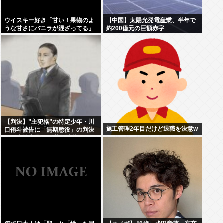
ウイスキー好き「甘い！果物のよ
【中国】太陽光発電産業、半年で
うな甘さにバニラが混ざってる」
約200億元の巨額赤字
わい「はぇー飲んでみるか」
【判決】”主犯格”の特定少年・川
施工管理2年目だけど退職を決意w
口侑斗被告に「無期懲役」の判決
江別大学生暴行死 札幌地裁