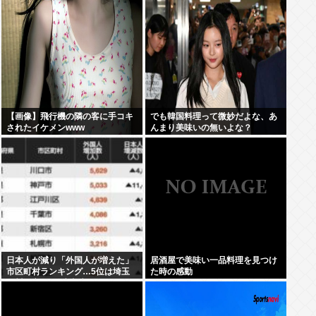
【画像】飛行機の隣の客に手コキ
でも韓国料理って微妙だよな、あ
されたイケメンwww
んまり美味いの無いよな？
日本人が減り「外国人が増えた」
居酒屋で美味い一品料理を見つけ
市区町村ランキング…5位は埼玉
た時の感動
県川口市、4位京都市、ではトッ
プ3は？