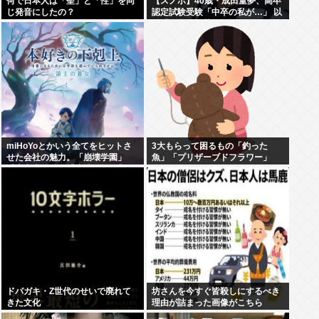
何で日本人は「聖」と「性」を同
【スノボ】40歳・成田童夢、高卒
じ発音にしたの？
認定試験受験「中卒の私が…」 以
前「数学だけ落ちました」もAI採
点で高得点
miHoYoとかいう全てをヒットさ
3大もらって困るもの「釣った
せた会社の魅力。「崩壊学園」
魚」「プリザーブドフラワー」
「未定事件簿」「崩壊3rd」「原
神」「崩壊スターレイル」「ゼン
ゼロ」
ドパガキ・Z世代のせいで廃れて
坊さんを今すぐ皆殺しにするべき
きた文化
理由が詰まった画像がこちら