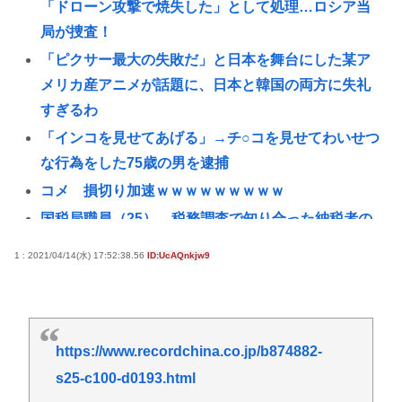
「ドローン攻撃で焼失した」として処理…ロシア当
局が捜査！
「ピクサー最大の失敗だ」と日本を舞台にした某ア
メリカ産アニメが話題に、日本と韓国の両方に失礼
すぎるわ
「インコを見せてあげる」→チ○コを見せてわいせつ
な行為をした75歳の男を逮捕
コメ 損切り加速ｗｗｗｗｗｗｗｗｗ
国税局職員（25）、税務調査で知り合った納税者の
自宅に出入りしお小遣い1億5000万円頂戴するwww
1 : 2021/04/14(水) 17:52:38.56
ID:UcAQnkjw9
高配当をうたった「みんなで大家さん」→実態は
2881億円の債務超過
【九州名物】鶏刺し食べた医師、全身麻痺へ…「死
んだほうが良い」
https://www.recordchina.co.jp/b874882-
へずまりゅう、被災地で発熱。現地の医療リソース
s25-c100-d0193.html