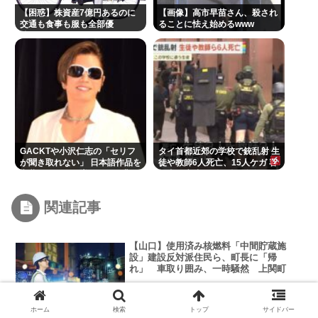
【困惑】株資産7億円あるのに
【画像】高市早苗さん、殺され
交通も食事も服も全部優
ることに怯え始めるwww
待・・・・・・・・・
GACKTや小沢仁志の「セリフ
タイ首都近郊の学校で銃乱射 生
が聞き取れない」 日本語作品を
徒や教師6人死亡、15人ケガ 容
字幕で見る人が増えている背
疑者は生徒…犯行後に自殺
景… 聴力低下が原因ではない？
関連記事
【山口】使用済み核燃料「中間貯蔵施
設」建設反対派住民ら、町長に「帰
れ」 車取り囲み、一時騒然 上関町
ホーム
検索
トップ
サイドバー