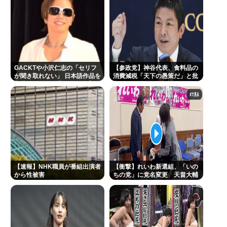
GACKTや小沢仁志の「セリフ
【参政党】神谷代表、食料品の
が聞き取れない」 日本語作品を
消費減税「天下の愚策だ」と批
字幕で見る人が増えている背
判 ★3
景… 聴力低下が原因ではない？
【速報】NHK職員が番組出演者
【衝撃】れいわ新選組、「いの
から性被害
ちの党」に党名変更 天畠大輔
氏が共同代表へ