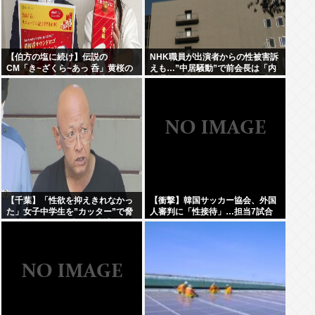
【伯方の塩に続け】伝説の
NHK職員が出演者からの性被害訴
CM「き~ざくら~あっ 呑」黄桜の
えも…”中居騒動”で前会長は「内
新たな歌い手公募に志願者殺到
部通報一切ない」発言との矛盾を
広報を直撃
【千葉】「性欲を抑えきれなかっ
【衝撃】韓国サッカー協会、外国
た」女子中学生を”カッター”で脅
人審判に「性接待」…担当7試合
し性的暴行か 56歳の男逮捕 2人に
はまさかの無敗
面識なし