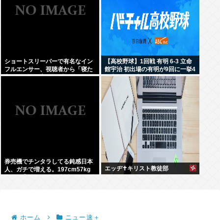
ショートスリーパーで有名なイン
【高校野球】1回戦 有明 6-3 立命
フルエンサー、視聴者から「寝た
館宇治 初出場の有明が9回に一挙4
方がいい」と言われブチギレ
得点で逆転 永田が2安打5打点
券売機でチンタラしてる鈍感日本
エッヂ✝️キリスト教徒部
人、ガチで増える。197cm57kg
の俺が背後5cmまで接近してるの
に急ぎもしない件。
ホーム
ニュー速＋