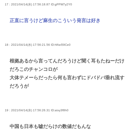
17 : 2021/04/14(水) 17:56:18.87
ID:gPFW7y2Y0
正直に言うけど麻生のこういう発言は好き
18 : 2021/04/14(水) 17:56:21.56
ID:HAei59Ce0
根拠あるから言ってんだろうけど聞く耳もたねーだけ
だろこのチャンコロが
大体テメーらだったら何も言わずにドバドバ垂れ流す
だろうが
19 : 2021/04/14(水) 17:56:26.31
ID:atxy3f8h0
中国も日本も嘘だらけの数値だもんな