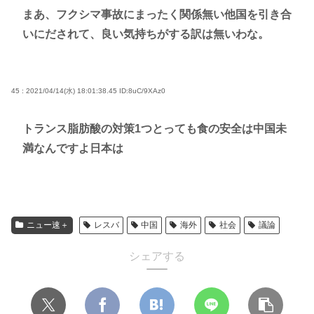
まあ、フクシマ事故にまったく関係無い他国を引き合
いにだされて、良い気持ちがする訳は無いわな。
45 : 2021/04/14(水) 18:01:38.45
ID:8uC/9XAz0
トランス脂肪酸の対策1つとっても食の安全は中国未
満なんですよ日本は
ニュー速＋
レスバ
中国
海外
社会
議論
シェアする