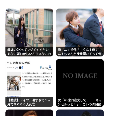
へずまりゅう、被災地で発熱。現地の医療リソース
消耗させるとか予想以上に迷惑だったな
ヒコロヒー コンビニで割引おにぎりは〝絶対買わな
い〟理由
愛国者、値下げしない弁当屋にブチギレ
上野恩賜公園👈ケンモメンは読めるの？
最近のJKってマジですぐヤレ
俺「…」担任「…くん！俺く
この映画は観なくていいって作品教えて
るな。頭おかしいんじゃないの
ん！ちゃんと授業聞いてって何
度m」俺「(───来るッ！)」
近場で「天の川」見れる場所教えて🥺
NHK受信料パトカー・消防車から徴収問題、猛反発
を受け「検討を進めていく」と会長
【徹底討論】ワイ(48)無職はこのまま逃げ切れるのか
江頭2:50さん、熊本でボランティア活動を全くやら
【熱波】ドイツ、暑すぎて１ヶ
ない。
女「43億円注文して………キャ
月で９６００人死亡
ンセルっと！」←こいつの目的
Powered by livedoor 相互RSS