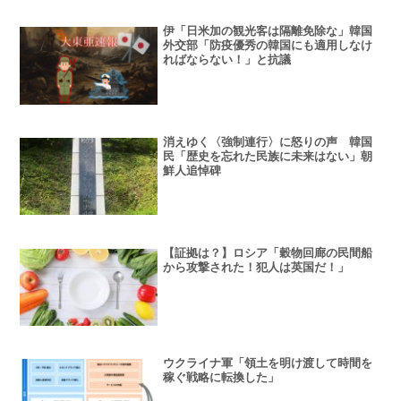
伊「日米加の観光客は隔離免除な」韓国
外交部「防疫優秀の韓国にも適用しなけ
ればならない！」と抗議
消えゆく〈強制連行〉に怒りの声 韓国
民「歴史を忘れた民族に未来はない」朝
鮮人追悼碑
【証拠は？】ロシア「穀物回廊の民間船
から攻撃された！犯人は英国だ！」
ウクライナ軍「領土を明け渡して時間を
稼ぐ戦略に転換した」