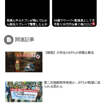
部屋ん中カナブンが飛んでたか
44歳でウーバー配達員として月
ら殺虫スプレーで撃墜したんや
手取り16万円を稼ぐ俺だけど人
けど、死体が見つからないんや
生こんなはずじゃなかったって
けど助けてくれ！！！
あと何回思わないといけないん
だよ
関連記事
【韓国】大学生の65%が求職を断念
第二次朝鮮戦争勃発か…BTSが戦場に送
られる恐れも