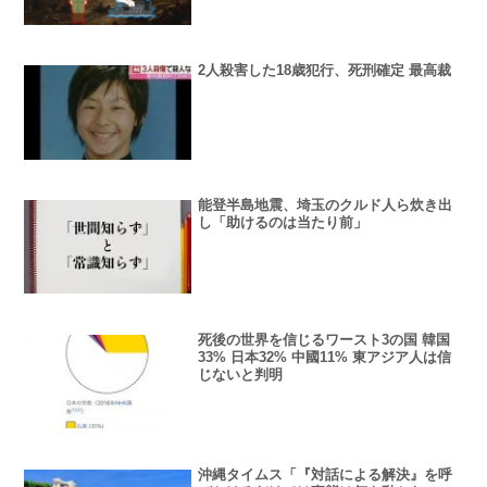
2人殺害した18歳犯行、死刑確定 最高裁
能登半島地震、埼玉のクルド人ら炊き出
し「助けるのは当たり前」
死後の世界を信じるワースト3の国 韓国
33% 日本32% 中國11% 東アジア人は信
じないと判明
沖縄タイムス「『対話による解決』を呼