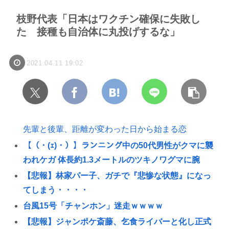
枝野代表「日本はワクチン確保に失敗し
た 接種も自治体に丸投げするな」
2021.04.11 19:02
先輩と後輩、距離が変わった日から始まる恋
【（・(ｪ)・）】ランニング中の50代男性がクマに襲
われケガ 体長約1.3メートルのツキノワグマに腕
【悲報】林家パー子、ガチで『悲惨な状態』になっ
てしまう・・・・
台風15号「チャンホン」迷走ｗｗｗｗ
【悲報】ジャンポケ斎藤、乞食ライバーと化し正式