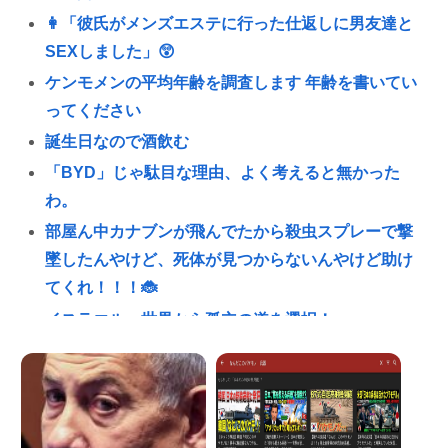
👩「彼氏がメンズエステに行った仕返しに男友達と
SEXしました」😲
ケンモメンの平均年齢を調査します 年齢を書いてい
ってください
誕生日なので酒飲む
「BYD」じゃ駄目な理由、よく考えると無かった
わ。
部屋ん中カナブンが飛んでたから殺虫スプレーで撃
墜したんやけど、死体が見つからないんやけど助け
てくれ！！！🐞
イスラエル、世界から孤立の道を選択！
【動画】女子アナ「流しそうめん初体験します！ズ
ズッズッ…ズッ…ゲホォッ！」
(📞´ん`)「はい嫌儲子供電話相談室」👧「犬は大きい
小さいのがいるのになんで猫はみんな同じ大きさな