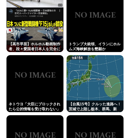
【高市早苗】ホルホル動画制作
トランプ大統領、イランにホル
者、段々愛国者日本人を完全に
ムズ海峡解放を懇願か
舐めて手抜き動画を乱発し始め
る
ネトウヨ「大臣にブロックされ
【台風15号】クルッた進路へ！
たら公的情報を受け取れない」
茨城で上陸し栃木、群馬、新
→小野田レスバ担当大臣(35)
潟、富山、石川を蹂躙して日本
「ブロックしても普通に投稿見
海へ
れます」