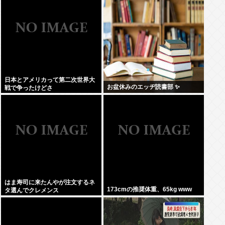
日本とアメリカって第二次世界大
お盆休みのエッヂ読書部 ✨
戦で争ったけどさ
はま寿司に来たんやが注文するネ
173cmの推奨体重、65kg www
タ選んでクレメンス