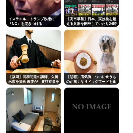
の？」
ガチで死にたい時ってどうしたらいいの？
イスラエル、トランプ政権に
【高市早苗】日本、実は核を超
新しいキーボード買いたいんだけど、今のキーボー
「NO」を突きつける
える兵器を開発していたり24時
間で核兵器が作れたりする模様
ド壊れなくて買う理由が見つからない
及川光博、56歳の “おめでた婚” に祝福続々 SNSで
は「檀れいと離婚してたの？」驚く声も
【世論調査】ウクライナ戦争を特に支持する属性。
男性・高齢者・富裕層・モスクワ在住・主な情報源
テレビ
【福岡】同和問題の講師、久留
【悲報】病気俺、ついに食うも
米市を提訴 教委が「資料持参を
のが無くなりドッグフードを食
楽しんご、神田うのの印象を率直に吐露「あまりに
禁止」と主張
ってしまう・・・・・・・・・
も素っ気ない態度を取られて寂しい」
A💕V女優『瀬戸環奈』、パチ●コ屋にイベント来店
し、弱男が大集結www 👉
Powered by livedoor 相互RSS