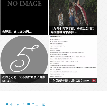
【号外】高市早苗、終戦記念日に
吉野家、遂に1500円…
靖国神社電撃参拝へ！！！
死のうと思ってる俺に最後に言葉
40代独身弱男、急に泣くwww
欲しい
ホーム
ニュー速