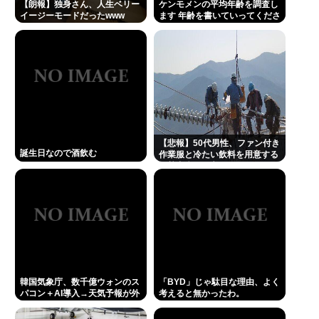
【朗報】独身さん、人生ベリー
ケンモメンの平均年齢を調査し
イージーモードだったwww
ます 年齢を書いていってくださ
い
【悲報】50代男性、ファン付き
誕生日なので酒飲む
作業服と冷たい飲料を用意する
も熱中症で死亡
韓国気象庁、数千億ウォンのス
「BYD」じゃ駄目な理由、よく
パコン＋AI導入→天気予報が外
考えると無かったわ。
れまくるｗｗｗ