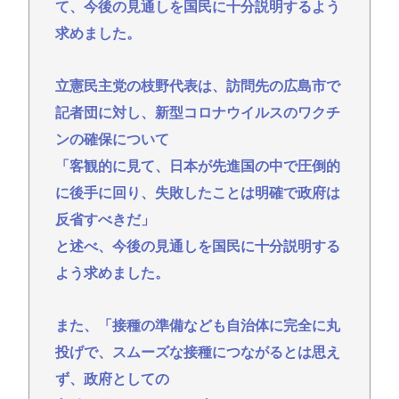
て、今後の見通しを国民に十分説明するよう
イスラエル、世界から孤立の道を選択！
求めました。
(📞´ん`)「はい嫌儲子供電話相談室」👧「犬は大きい
小さいのがいるのになんで猫はみんな同じ大きさな
立憲民主党の枝野代表は、訪問先の広島市で
の？」
記者団に対し、新型コロナウイルスのワクチ
ガチで死にたい時ってどうしたらいいの？
ンの確保について
新しいキーボード買いたいんだけど、今のキーボー
「客観的に見て、日本が先進国の中で圧倒的
ド壊れなくて買う理由が見つからない
に後手に回り、失敗したことは明確で政府は
Powered by livedoor 相互RSS
反省すべきだ」
と述べ、今後の見通しを国民に十分説明する
よう求めました。
また、「接種の準備なども自治体に完全に丸
投げで、スムーズな接種につながるとは思え
ず、政府としての