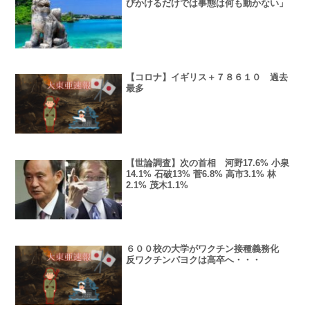
びかけるだけでは事態は何も動かない」
【コロナ】イギリス＋７８６１０ 過去
最多
【世論調査】次の首相 河野17.6% 小泉
14.1% 石破13% 菅6.8% 高市3.1% 林
2.1% 茂木1.1%
６００校の大学がワクチン接種義務化
反ワクチンパヨクは高卒へ・・・