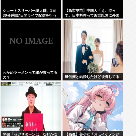
ショートスリーパー堀大輔、1日
【高市早苗】中国人「え、待っ
30分睡眠7日間ライブ配信を行う
て。日本料理って近世以降に外国
模様www
からパクった物ばっかじゃね？中
世以前のジャップは何を食べてた
んだよ」
わかめラーメンって誰が買ってる
風俗嬢と結婚したけど後悔してる
の？
開発「セガサターンは、なぜか女
【画像】美少女「お…イケメンだ