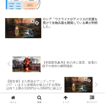
ロシア「ウクライナがアメリカの支援を
受けて生物兵器を開発している事が判明
した」
【米国家気象局】松の木に落雷、放電の
様子や倒木の瞬間撮影
【国交省】また料金がアップってマ
ジ!? いまさら首都高が値上げする理由
は何？上限が1320円から1950円に値上げ
ホーム
検索
トップ
サイドバー