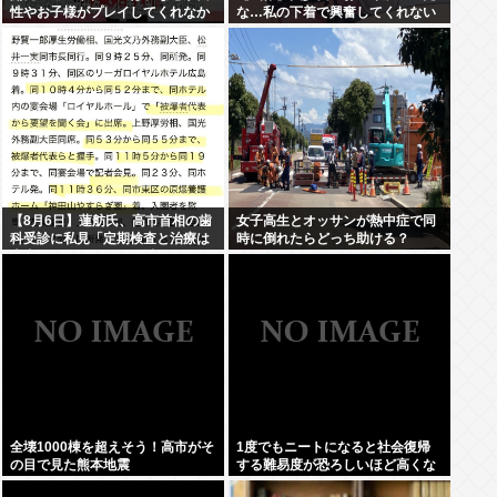
性やお子様がプレイしてくれなか
な…私の下着で興奮してくれない
った」
かな…」
【8月6日】蓮舫氏、高市首相の歯
女子高生とオッサンが熱中症で同
科受診に私見「定期検査と治療は
時に倒れたらどっち助ける？
大事ですが…この日を避けて行く
べきお立場では」
全壊1000棟を超えそう！高市がそ
1度でもニートになると社会復帰
の目で見た熊本地震
する難易度が恐ろしいほど高くな
ってしまう件