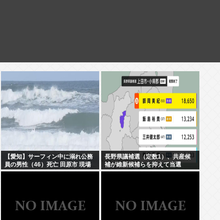
【愛知】サーフィン中に溺れ公務
長野県議補選（定数1）、共産候
員の男性（46）死亡 田原市 現場
補が維新候補らを抑えて当選
はサーフィンで有名なスポット