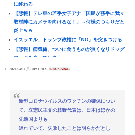
に終わる
【悲報】テレ東の若手女子アナ「国民が勝手に我々
取材陣にカメラを向けるな！」→何様のつもりだと
炎上ｗｗ
イスラエル、トランプ政権に「NO」を突きつける
【悲報】病気俺、ついに食うものが無くなりドッグ
フードを食ってしまう・・・・・・・・・
【朗報】独身さん、人生ベリーイージーモードだっ
1 : 2021/04/11(日) 18:54:20.59
ID:uGKLvncL0
たwww
【悲報】50代男性、ファン付き作業服と冷たい飲料
を用意するも熱中症で死亡
新型コロナウイルスのワクチンの確保につい
韓国気象庁、数千億ウォンのスパコン＋AI導入→天
て、立憲民主党の枝野代表は、日本はほかの
気予報が外れまくるｗｗｗ
先進国よりも
「BYD」じゃ駄目な理由、よく考えると無かった
遅れていて、失敗したことは明らかだとし
わ。