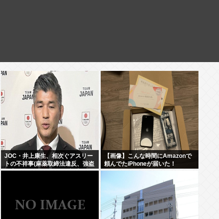
JOC・井上康生、相次ぐアスリー
【画像】こんな時間にAmazonで
トの不祥事(麻薬取締法違反、強盗
頼んでたiPhoneが届いた！
傷害、危険運転致傷)にブチ切れ
「規律を守る文化を」