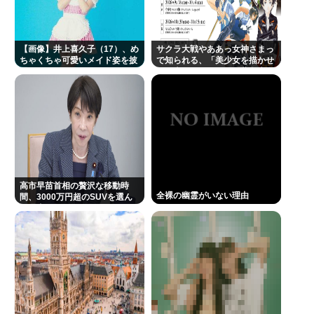
【画像】井上喜久子（17）、め
サクラ大戦やああっ女神さまっ
ちゃくちゃ可愛いメイド姿を披
で知られる、「美少女を描かせ
露
たら十傑」のひとり、藤島康介
氏のデビュー40周年を記念した
原画展が開催！
高市早苗首相の贅沢な移動時
全裸の幽霊がいない理由
間、3000万円超のSUVを選ん
だ理由