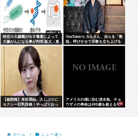
特定の大腸菌が出す毒素によって
YouTuberヒカルさん、自らを「教
大腸がんになる事が判明 阪大・東
祖」呼びさせて宗教を立ち上げる
大チーム
wwwお前らも急げ！！！
【超朗報】本田望結、久しぶりに
アメリカの湖に住む淡水魚、チョ
セクシー巨乳投稿！やっぱりおっ
ウザメの寿命は400歳を超える可
ぱいでかかった！
能性
ホーム
ニュー速＋