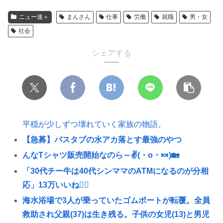
ニュー速＋
まんさん
仕事
労働
就職
男・女
社会
シェアする
平穏が少しずつ壊れていく家族の物語。
【急募】バスタブの水アカ落とす最強のやつ
んなTシャツ販売開始なのら～✌(・o・🍬)🏡
「30代チー牛は40代シンママのATMになるのが分相
応」13万いいね💁‍♀
海水浴場で3人が乗っていたゴムボートが転覆。全員
救助され父親(37)は生き残る。子供の女児(13)と男児