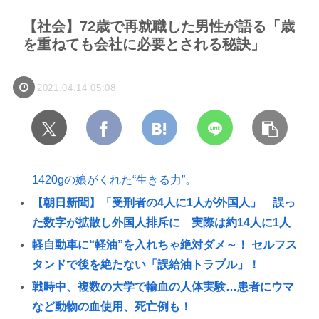
【社会】72歳で再就職した男性が語る「歳
を重ねても会社に必要とされる秘訣」
2021.04.14 05:08
1420gの娘がくれた“生きる力”。
【朝日新聞】「受刑者の4人に1人が外国人」 誤っ
た数字が拡散し外国人排斥に 実際は約14人に1人
軽自動車に“軽油”を入れちゃ絶対ダメ～！ セルフス
タンドで後を絶たない「誤給油トラブル」！
戦時中、複数の大学で輸血の人体実験…患者にウマ
など動物の血使用、死亡例も！