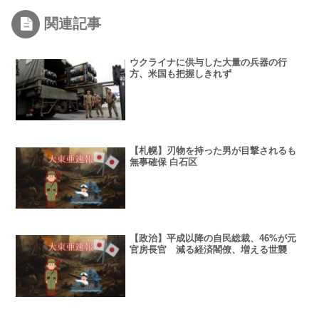
います」
関連記事
ウクライナに供与した大量の兵器の行
方、米国も把握しきれず
【札幌】刃物を持った男が目撃されるも
無事確保 白石区
【政治】平成以降の自民総裁、46%が元
官房長官 減る経済閣僚、増える世襲