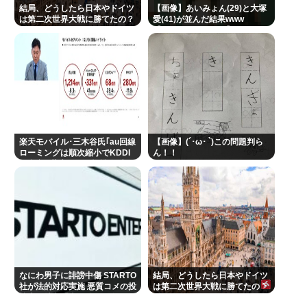
結局、どうしたら日本やドイツ
【画像】あいみょん(29)と大塚
は第二次世界大戦に勝てたの？
愛(41)が並んだ結果www
【Pickup08082859】
楽天モバイル･三木谷氏｢au回線
【画像】(´･ω･ `)この問題判ら
ローミングは順次縮小でKDDI
ん！！
と合意｣ 薄氷の低価格戦略 遠の
く携帯独り立ち
なにわ男子に誹謗中傷 STARTO
結局、どうしたら日本やドイツ
社が法的対応実施 悪質コメの投
は第二次世界大戦に勝てたの？
稿者を特定「責任追及を進めて