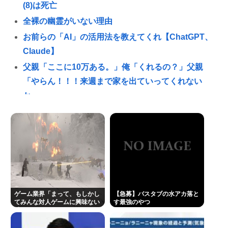
(8)は死亡
全裸の幽霊がいない理由
お前らの「AI」の活用法を教えてくれ【ChatGPT、
Claude】
父親「ここに10万ある。」俺「くれるの？」父親
「やらん！！！来週まで家を出ていってくれない
か」
【画像】ヤンキー彼氏さん、彼女に対してめちゃく
ちゃ優しすぎる✨✨
最新の吉澤ひとみさん、元気そう
【動画】ひろゆきさん、嫁のゆかさんとネット番組
に出演も、ひろゆきの様子がおかしいと話題に…
【陽キャ？】ヤリラ系（やりらふぃー）がモテる理
ゲーム業界「まって、もしかし
【急募】バスタブの水アカ落と
由🔥www
てみんな対人ゲームに興味ない
す最強のやつ
感じ…？」
【なぞなぞ】義母、義妹、エ口いのどっち！