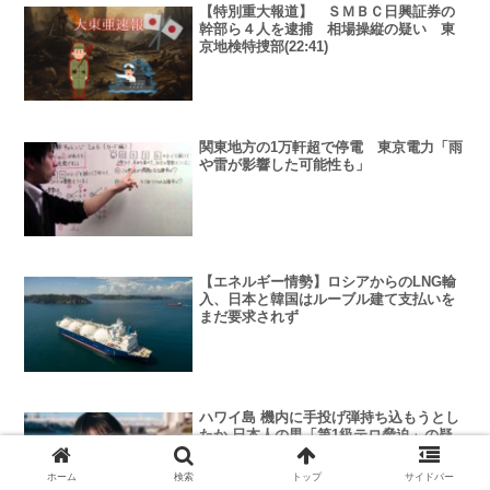
【特別重大報道】 ＳＭＢＣ日興証券の
幹部ら４人を逮捕 相場操縦の疑い 東
京地検特捜部(22:41)
関東地方の1万軒超で停電 東京電力「雨
や雷が影響した可能性も」
【エネルギー情勢】ロシアからのLNG輸
入、日本と韓国はルーブル建て支払いを
まだ要求されず
ハワイ島 機内に手投げ弾持ち込もうとし
たか 日本人の男「第1級テロ脅迫」の疑
いで逮捕
ホーム
検索
トップ
サイドバー