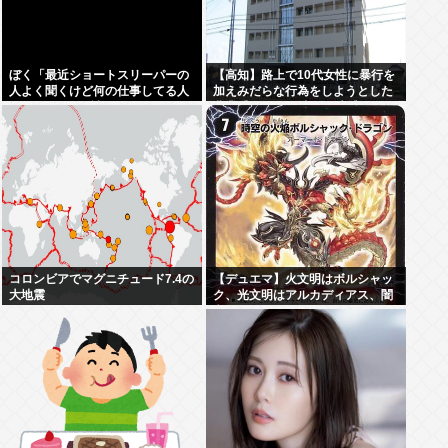
ぼく「最近ショートスリーパーの
【高知】路上で10代女性に暴行を
人よく聞くけど何の仕事してる人
加えみだらな行為をしようとした
なんやろ、wiki読んでみるか」
農業手伝いの38歳男を逮捕…男は
7月にも下半身露出の疑いで逮
捕・起訴
コロンビアでマグニチュード7.4の
【デュエマ】火文明はボルシャッ
大地震
ク、光文明はアルカディアス、闇
文明はバロム