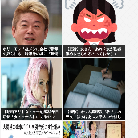
ホリエモン「昼メシに会社で新卒
【正論】女さん「あれ？女が性器
の奴らにさ、味噌汁の具に『唐揚
舐めさせられるのっておかしく
げがない理由』わかるか？って聞
ね？」6まんいいね
いたの」
【動画アリ】タトゥー彫師23年目
【衝撃】オウム真理教『教祖』の
店長「タトゥー入れにくるやつ
三女「はあはあ…大学３つ合格し
99%バカです」←これ！
たぞ！！！」大学
「「「………」」」⇒！