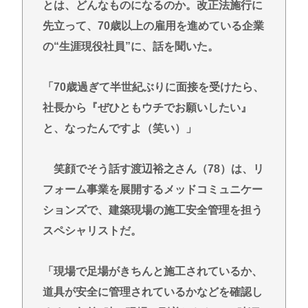
とは、どんなものになるのか。改正法施行に
お前らの「AI」の活用法を教えてくれ【ChatGPT、
先立って、70歳以上の雇用を進めている企業
Claude】
の“生涯現役社員”に、話を聞いた。
【陽キャ？】ヤリラ系（やりらふぃー）がモテる理
由🔥www
「70歳過ぎて半世紀ぶりに面接を受けたら、
【なぞなぞ】義母、義妹、エ口いのどっち！
社長から『ぜひともウチでお願いしたい』
と、なったんですよ（笑い）」
Powered by livedoor 相互RSS
笑顔でそう話す渡辺裕之さん（78）は、リ
フォーム事業を展開するメッドコミュニケー
ションズで、建築現場の施工安全管理を担う
スペシャリストだ。
「現場で足場がきちんと施工されているか、
道具が安全に管理されているかなどを確認し