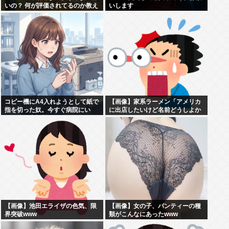
いの？ 何が評価されてるのか教え
いします
て
コピー機にA4入れようとして紙で
【画像】家系ラーメン「アメリカ
指を切った奴。今すぐ病院にい
に出店したいけど名前どうしよか
け。腕一本切断になってもしらん
なぁ… せや！」
ぞ
【画像】池田エライザの色気、限
【画像】女の子、パンティーの種
界突破www
類がこんなにあったwww