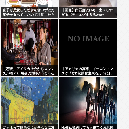
息子が用意した朝食を食べずにお
【画像】白石麻衣(34)、生々しす
菓子を食べていたので注意したら
ぎるボディエグすぎるwww
あろうことか...
【恋愛】アメリカ社会からロマン
【アメリカの高市】イーロン・マ
スが消えた 独身の7割が「ほとん
スク「Xで収益化出来るようにし
どデートしない」 日本でも静かに
たら喜ぶだろなあ」「インプレゾ
進みつつある”恋愛不況”
ンビ大発生なんて想定外なんです
けど！
ゴッホって結局なにがそんなに凄
Netflix契約してる人来てくれお願