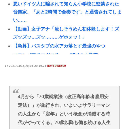
悪いドイツ人に騙されて知らん小学校に監禁された
音楽家、「あと2時間で合奏です」と通告されてしま
い……
【動画】女子アナ「流しそうめん初体験します！ズ
ズッズッ…ズッ………ゲホォッ！」
【急募】バスタブの水アカ落とす最強のやつ
コロンビアでマグニチュード7.4の大地震
【悲報】マジで「女しか」使わない言葉
1 : 2021/04/14(水) 04:29:19.24
ID:YF2Wbtl69
【画像】井上喜久子（17）、めちゃくちゃ可愛いメ
イド姿を披露
高市早苗首相の贅沢な移動時間、3000万円超のSUV
4月から「70歳就業法（改正高年齢者雇用安
を選んだ理由
定法）」が施行され、いよいよサラリーマン
全裸の幽霊がいない理由
の人生から「定年」という概念が消滅する時
結局、どうしたら日本やドイツは第二次世界大戦に
代がやってくる。70歳以降も働き続ける人生
勝てたの？