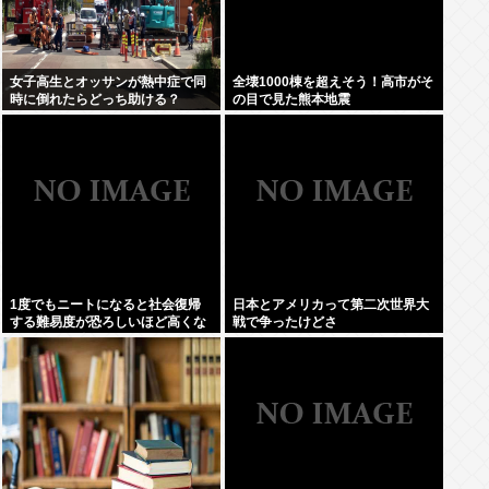
女子高生とオッサンが熱中症で同
全壊1000棟を超えそう！高市がそ
時に倒れたらどっち助ける？
の目で見た熊本地震
1度でもニートになると社会復帰
日本とアメリカって第二次世界大
する難易度が恐ろしいほど高くな
戦で争ったけどさ
ってしまう件