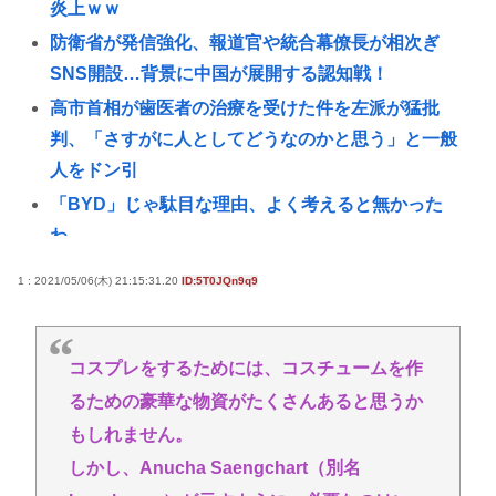
炎上ｗｗ
防衛省が発信強化、報道官や統合幕僚長が相次ぎ
SNS開設…背景に中国が展開する認知戦！
高市首相が歯医者の治療を受けた件を左派が猛批
判、「さすがに人としてどうなのかと思う」と一般
人をドン引
「BYD」じゃ駄目な理由、よく考えると無かった
わ。
ネトウヨ「大臣にブロックされたら公的情報を受け
1 : 2021/05/06(木) 21:15:31.20
ID:5T0JQn9q9
取れない」→小野田レスバ担当大臣(35)「ブロックし
ても普通に投稿見れます」
【悲報】中国さん、日本に対しあまりにも酷い暴言
コスプレをするためには、コスチュームを作
を放つ 「侵略戦争仕掛けたくせに原爆で被害者ビ
るための豪華な物資がたくさんあると思うか
ジネスするな」
もしれません。
1度でもニートになると社会復帰する難易度が恐ろし
しかし、Anucha Saengchart（別名
いほど高くなってしまう件