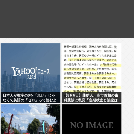
日本人が数字の0を「れい」じゃ
【8月6日】蓮舫氏、高市首相の歯
なくて英語の「ゼロ」って読むよ
科受診に私見「定期検査と治療は
うになったのってなんでなの？
大事ですが…この日を避けて行く
べきお立場では」