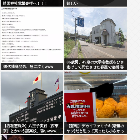
靖国神社電撃参拝へ！！！
欲しい
86歳男、49歳の大学准教授をひき
40代独身弱男、急に泣くwww
逃げして死亡させた容疑で逮捕 容
疑者「ぶつかったのは大木」と否
認
【石破悲報⚾】八王子実践（西東
【悲報】デカイファミチキ(増量の
京）とかいう謎高校、強いwww
ヤツ)だと思って買ったら小さかっ
たからわざわざ店に戻って確認し