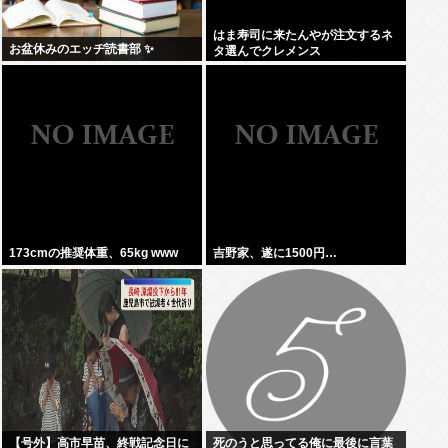
はま寿司に来たんやが注文するネ
お盆休みのエッヂ読書部 ✨
タ選んでクレメンス
173cmの推奨体重、65kg www
吉野家、遂に1500円…
【号外】高市早苗、終戦記念日に
死のうと思ってる俺に最後に言葉