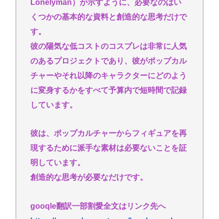
Lonelyman）が示すように、必要なのはい
【画像】後藤真希(40)さん、現役アイドルに公開処刑
くつかの基本的な資料と創造的な思考だけで
される
す。
【画像】中山美穂さん、片岡愛之助との笑顔の生前
彼の陽気な低コストのコスプレは非常に人気
ショットが公開
のあるプロジェクトであり、彼がポップカル
イスラエル、世界から孤立の道を選択！
チャーやそれ以降のキャラクターにどのよう
(📞´ん`)「はい嫌儲子供電話相談室」👧「犬は大きい
に変身するかをすべて予算内で短時間で記録
小さいのがいるのになんで猫はみんな同じ大きさな
しています。
の？」
ガチで死にたい時ってどうしたらいいの？
彼は、ポップカルチャーからフィギュアを再
新しいキーボード買いたいんだけど、今のキーボー
現するために派手な素材は必要ないことを証
ド壊れなくて買う理由が見つからない
明しています。
創造的な思考が必要なだけです。
Powered by livedoor 相互RSS
gooqle翻訳一部割愛全文はリンク先へ