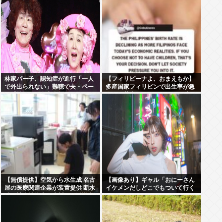
たら！！！！
林家パー子、認知症が進行「一人
【フィリピーナよ、おまえもか】
で外出られない」難聴で夫・ペー
多産国家フィリピンで出生率が急
と「筆談」…自宅全焼から約1年
降下、若者はSEXよりSNSの時代
へ
【無償提供】空気から水生成 名古
【画像あり】ギャル「おにーさん
屋の医療関連企業が装置提供 断水
イケメンだしどこでもついて行く
続く被災地熊本・氷川町の避難所
よ♡♡♡♡」⇒♡♡
に