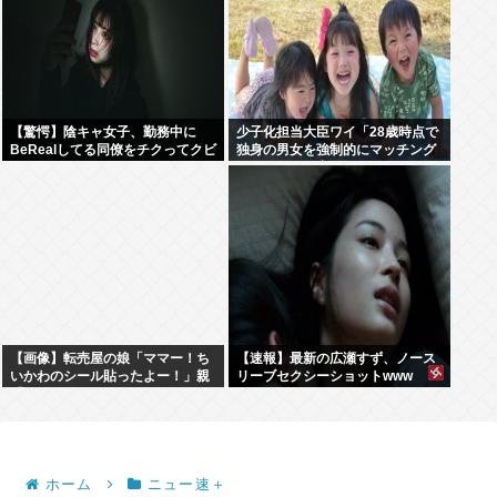
【驚愕】陰キャ女子、勤務中に
少子化担当大臣ワイ「28歳時点で
BeRealしてる同僚をチクってクビ
独身の男女を強制的にマッチング
にさせるwww
させて子ども産ませます」
【画像】転売屋の娘「ママー！ち
【速報】最新の広瀬すず、ノース
いかわのシール貼ったよー！」親
リーブセクシーショットwww
「！！！！！！」
ホーム
ニュー速＋