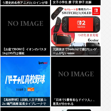
女子小学生 膣 子宮 卵子 妊娠
う歴史的名作アニメ(ヒロインが非
処女)が日本人にイマイチ受けなか
った理由って何だ？
【お盆でBON!!】イオンのパスタ
冗談抜きでSwitch2で遊びたいゲ
1kg195円は福祉
ームがないwww
【高校野球】1回戦 八王子実践 1-
「日本で1番有名なドイツ人」、
2x 鳴門渦潮 延長タイブレークで
意見が分かれる
サヨナラ勝ち 鳴門渦潮として甲子