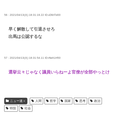
56 : 2021/04/13(火) 18:31:19.22
ID:xD9/iTd00
早く解散して引退させろ
出馬は公認するな
57 : 2021/04/13(火) 18:31:54.11
ID:rNirA1H50
選挙云々じゃなく議員いらねーよ官僚が全部やっとけ
ニュー速＋
人間
哲学
国家
思考
政治
特技
社会