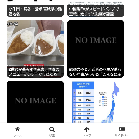
ニアがつぶす」に完全同意「そういう連中が落語を
小牛田・涌谷・登米 宮城県の難
中国製EVがスピードバンプで
読地名
空転、進まずの動画が話題
つぶす」
【緊急】エアコン壊れた
うつ病が治って復職できたらマッマと旅行に行きた
い
Powered by livedoor 相互RSS
Z世代が暮らす学生寮、学食の
結婚式やると近所の花屋が潰れ
メニューがカレーだけになる
ない理由がわかる「こんなに金
取るのかよ！？」って驚くぞ
糞ダサエグザイル社長ヒロ、逮
日本人の半数、無理して"酒が
捕、妻の顔面ボコボコ半56しに
旨い！"とか言ってた事が判
ホーム
検索
トップ
サイドバー