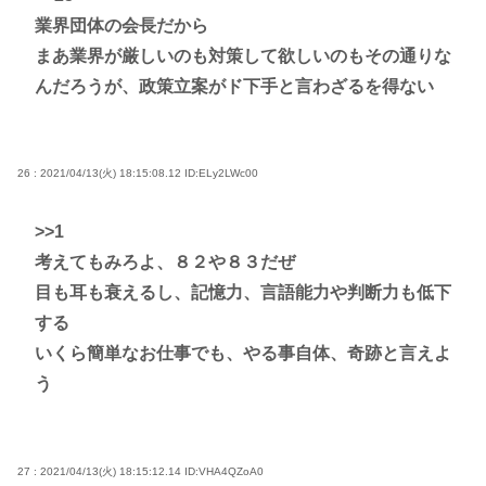
業界団体の会長だから
まあ業界が厳しいのも対策して欲しいのもその通りな
んだろうが、政策立案がド下手と言わざるを得ない
26 : 2021/04/13(火) 18:15:08.12
ID:ELy2LWc00
>>1
考えてもみろよ、８２や８３だぜ
目も耳も衰えるし、記憶力、言語能力や判断力も低下
する
いくら簡単なお仕事でも、やる事自体、奇跡と言えよ
う
27 : 2021/04/13(火) 18:15:12.14
ID:VHA4QZoA0