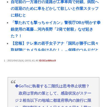
自宅前の一方通行の道路が工事車両で封鎖、病院へ
の送迎のために車をどかして欲しいと作業スタッフ
に頼むと
「撃たれても撃っちゃイカン」警視庁OBが明かす拳
銃使用の葛藤…河内長野「2発で射殺」なぜ起き
た？！
【悲報】テレ東の若手女子アナ「国民が勝手に我々
取材陣にカメラを向けるな！」→何様のつもりだと
炎上ｗｗ
1 : 2021/04/13(火) 18:01:41.40
ID:SCsrMAcc9
ガチで死にたい時ってどうしたらいいの？
新しいキーボード買いたいんだけど、今のキーボー
ド壊れなくて買う理由が見つからない
「世界唯一の被爆国は北朝鮮」と主張し、チラシを
◆GoToに執着する二階氏は思考停止状態？
配布する輩が発生
政府は苦肉の策として、感染状況がステー
【衝撃】女さん同士の事故、ガチで地獄www
ジ２相当以下の地域に都道府県内の旅行に限