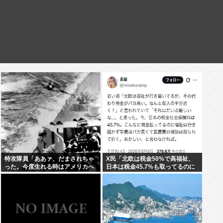
特攻隊員「ああァ、だまされちゃ
X民「北欧は税金50%で高福祉、
った。今度生れる時はアメリカへ
日本は税金45.7%も取ってるのに
生れるぞ」
低福祉、おかしいよ」 11万いいね