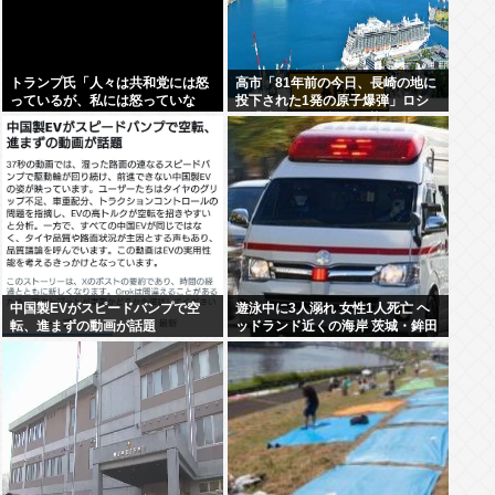
トランプ氏「人々は共和党には怒
高市「81年前の今日、長崎の地に
っているが、私には怒っていな
投下された1発の原子爆弾」ロシ
い」
ア「待って。《誰が》落とした
の？ねぇ、なんでそこ伏せる
の？」
中国製EVがスピードバンプで空
遊泳中に3人溺れ 女性1人死亡 ヘ
転、進まずの動画が話題
ッドランド近くの海岸 茨城・鉾田