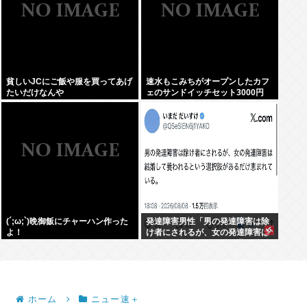
貧しいJCにご飯や服を買ってあげ
速水もこみちがオープンしたカフ
たいだけなんや
ェのサンドイッチセット3000円
www
(´;ω;`)晩御飯にチャーハン作った
発達障害男性「男の発達障害は除
よ！
け者にされるが、女の発達障害は
結婚して養われるという選択肢が
あるだけ恵まれている」
ホーム
ニュー速＋