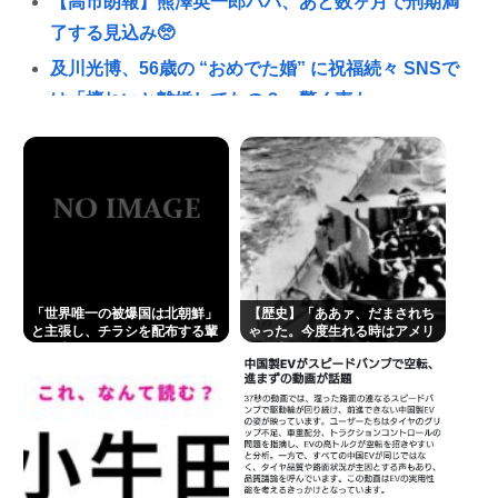
【高市朗報】熊澤英一郎パパ、あと数ヶ月で刑期満
了する見込み🥺
及川光博、56歳の “おめでた婚” に祝福続々 SNSで
は「檀れいと離婚してたの？」驚く声も
【世論調査】ウクライナ戦争を特に支持する属性。
男性・高齢者・富裕層・モスクワ在住・主な情報源
テレビ
結婚式やると近所の花屋が潰れない理由がわかる
「こんなに金取るのかよ！？」って驚くぞ
糞ダサエグザイル社長ヒロ、逮捕、妻の顔面ボコボ
「世界唯一の被爆国は北朝鮮」
【歴史】「ああァ、だまされち
コ半56しにした。
と主張し、チラシを配布する輩
ゃった。今度生れる時はアメリ
が発生
カへ生れるぞ」 22歳で戦死し
楽しんご、神田うのの印象を率直に吐露「あまりに
た特攻隊員が出撃前の日記に残
した”本音”
も素っ気ない態度を取られて寂しい」
A💕V女優『瀬戸環奈』、パチ●コ屋にイベント来店
し、弱男が大集結www 👉
立川志らく、ひろゆき氏の「すべてのジャンルはマ