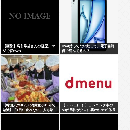
園1勝
【画像】高市早苗さんの経歴、マ
iPad持ってない奴って、電子書籍
ジで謎www
何で読んでるの？
【韓国人のキムチ消費量が15年で
【（・(ェ)・）】ランニング中の
急減】「1日中食べない」人も増
50代男性がクマに襲われケガ 体長
加
約1.3メートルのツキノワグマに腕
や足をかまれる 岐阜・高山市