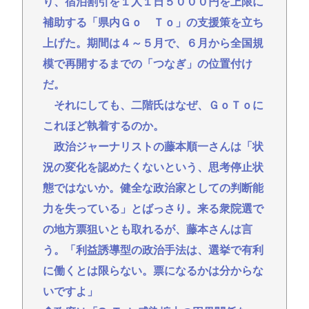
88歳女性、庭の草取りをしてたら孫が運転する車に
り、宿泊割引を１人１日５０００円を上限に
はねられ死亡
補助する「県内Ｇｏ Ｔｏ」の支援策を立ち
【悲報】ファン付き作業着使用男性、熱中症で死
上げた。期間は４～５月で、６月から全国規
亡 スポーツドリンクやゼリー飲料持参でも
模で再開するまでの「つなぎ」の位置付け
熊本地震で避難中の家からエアコン室外機を盗んだ
だ。
日本人(47)が逮捕されるwww
それにしても、二階氏はなぜ、ＧｏＴｏに
【お前らも気をつけような！】ガールズバンドのボ
これほど執着するのか。
ーカルさん、客席ダイブした結果『こう』なってし
政治ジャーナリストの藤本順一さんは「状
まいお気持ち表明してしまう…
況の変化を認めたくないという、思考停止状
結婚式やると近所の花屋が潰れない理由がわかる
態ではないか。健全な政治家としての判断能
「こんなに金取るのかよ！？」って驚くぞ
力を失っている」とばっさり。来る衆院選で
うつ病が治って復職できたらマッマと旅行に行きた
の地方票狙いとも取れるが、藤本さんは言
い
う。「利益誘導型の政治手法は、選挙で有利
に働くとは限らない。票になるかは分からな
Powered by livedoor 相互RSS
いですよ」