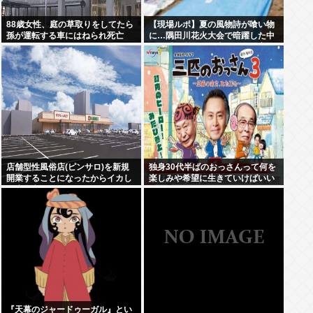
88歳女性、庭の草取りをしてたら
【現場ルポ】夏の風物詩が喰い物
孫が運転する車にはねられ死亡
に…隅田川花火大会で暗躍した中
国人「場所取り転売ヤー」の高笑
い
店舗型性風俗店(ピンサロ)を新規
独身30代半ばのおっさんって何を
開業することになったからイカし
楽しみや希望に生きていけばいい
た店名考えてくれ
んだ？
『天幕のジャードゥーガル』とい