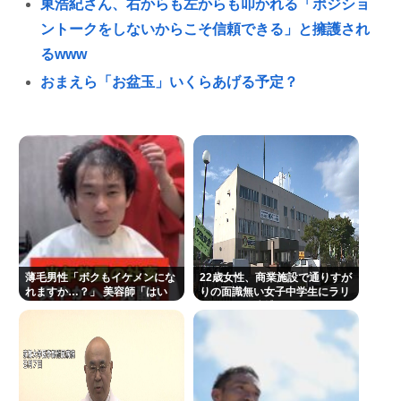
東浩紀さん、右からも左からも叩かれる「ポジショ
ントークをしないからこそ信頼できる」と擁護され
るwww
おまえら「お盆玉」いくらあげる予定？
【アイドル】日向坂46、18枚目シングル『イチャイ
チャ虫』リリース決定 8月9日フォーメーション発表
へ
イチローの晩年(2011-2019)の成績、流石に擁護でき
ないwww
『ヤニねこ』新海誠、水島努、綾辻行人らクリエイ
ターが絶賛 過激描写はBPOでも議論に
薄毛男性「ボクもイケメンにな
22歳女性、商業施設で通りすが
れますか…？」 美容師「はい
りの面識無い女子中学生にラリ
避難所地獄と化す「ずっと同じ食べ物&断水でトイレ
っ！なれますよ 」
アットして逮捕される
流せず悪臭&床に直接就寝&コロナ感染」
「感覚が分からない」 元TBS・山本里菜アナの離婚
コメントに疑問の声… シャンパンタワーの超豪華式
も結婚生活は4年半で終止符