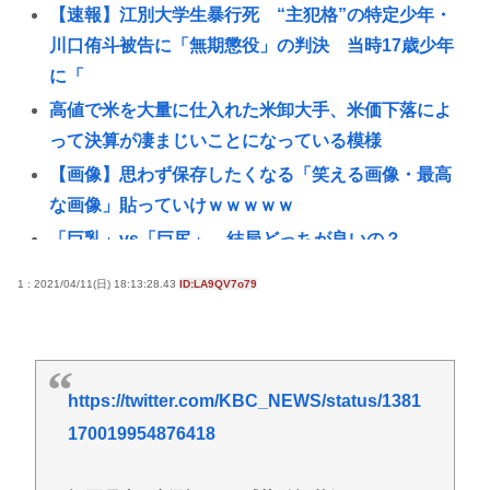
【速報】江別大学生暴行死 “主犯格”の特定少年・
川口侑斗被告に「無期懲役」の判決 当時17歳少年
に「
高値で米を大量に仕入れた米卸大手、米価下落によ
って決算が凄まじいことになっている模様
【画像】思わず保存したくなる「笑える画像・最高
な画像」貼っていけｗｗｗｗｗ
「巨乳」vs「巨尻」→結局どっちが良いの？
裁判所「トランプ大統領はホワイトハウスの一時的
1 : 2021/04/11(日) 18:13:28.43
ID:LA9QV7o79
な賃借人であり、所有者ではない」、宴会場建設の
工事差し止め命令
【朗報】菅直人元総理、再評価されるwww
https://twitter.com/KBC_NEWS/status/1381
ロシアがNATOの結束を試す可能性、米情報分析で判
明
170019954876418
【画像】たぬき顔の女の子ってなんであんな魅力的