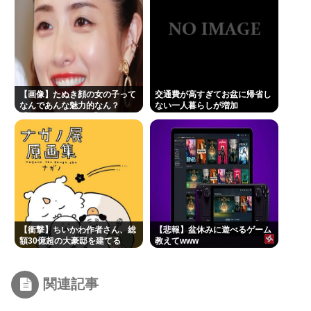
【画像】たぬき顔の女の子って
交通費が高すぎてお盆に帰省し
なんであんな魅力的なん？
ない一人暮らしが増加
【Pickup07091607】
【衝撃】ちいかわ作者さん、総
【悲報】盆休みに遊べるゲーム
額30億超の大豪邸を建てる
教えてwww
www
関連記事