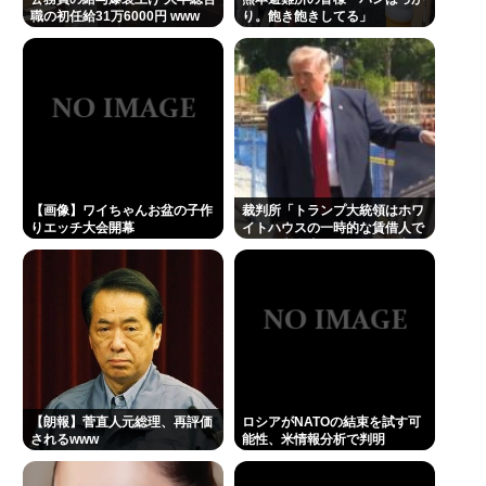
職の初任給31万6000円 www
り。飽き飽きしてる」
【画像】ワイちゃんお盆の子作
裁判所「トランプ大統領はホワ
りエッチ大会開幕
イトハウスの一時的な賃借人で
あり、所有者ではない」、宴会
場建設の工事差し止め命令
【朗報】菅直人元総理、再評価
ロシアがNATOの結束を試す可
されるwww
能性、米情報分析で判明