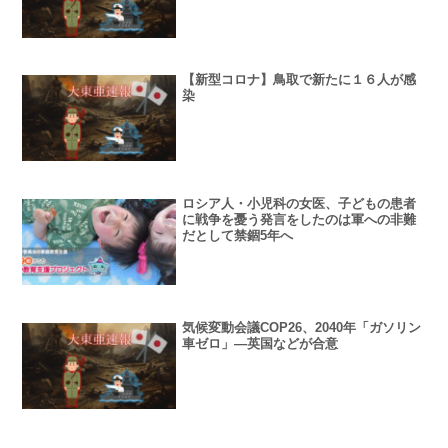
【新型コロナ】鳥取で新たに１６人が感
染
ロシア人・小児科の女医、子どもの患者
に戦争を憂う発言をしたのは軍への非難
だとして禁錮5年へ
気候変動会議COP26、2040年「ガソリン
車ゼロ」—英国などが合意