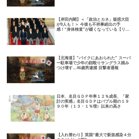
【岸田内閣】＜「政治とカネ」疑惑大臣
が9人も！＞ 今後も不祥事続出の予
感！“身体検査”が緩くなっている【リス
ト付き】
【北海道】”バイクにあおられた” スーパ
ー駐車場で少年の顔殴りサングラス踏み
つけ壊す…46歳男逮捕 目撃者通報
日本、名目ＧＤＰ年率１２％成長、「家
計の実感」名目ＧＤＰはバブル期の１９
９０年（１３・１％増）以来の高さ
【入れ替わり】英国“最大で新規感染４分