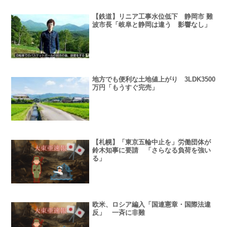
【鉄道】リニア工事水位低下 静岡市 難
波市長「岐阜と静岡は違う 影響なし」
地方でも便利な土地値上がり 3LDK3500
万円「もうすぐ完売」
【札幌】「東京五輪中止を」労働団体が
鈴木知事に要請 「さらなる負荷を強い
る」
欧米、ロシア編入「国連憲章・国際法違
反」 一斉に非難