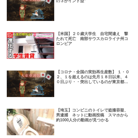
の３がインド型”
【米国】２０歳大学生 自宅間違え 撃
たれて死亡 南部サウスカロライナ州コ
ロンビア
【コロナ・全国の実効再生産数】 １・０
２、１を超えるのは先月１８日以来、４
０日ぶり・・突出しているのが東京都
１・１８
【埼玉】コンビニのトイレで盗撮容疑、
男逮捕 ネットに動画投稿 スマホから
約1000人分の動画が見つかる