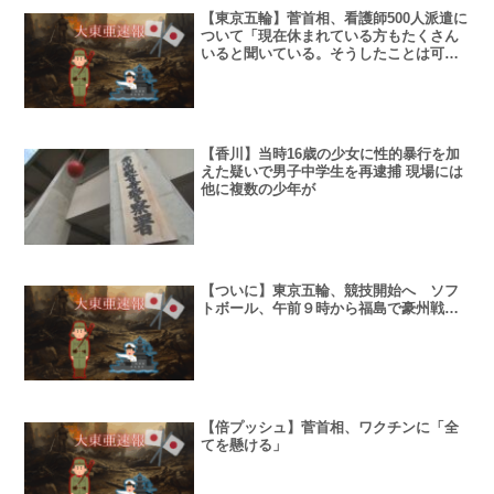
【東京五輪】菅首相、看護師500人派遣に
ついて「現在休まれている方もたくさん
いると聞いている。そうしたことは可能
だ」
【香川】当時16歳の少女に性的暴行を加
えた疑いで男子中学生を再逮捕 現場には
他に複数の少年が
【ついに】東京五輪、競技開始へ ソフ
トボール、午前９時から福島で豪州戦…
【倍プッシュ】菅首相、ワクチンに「全
てを懸ける」