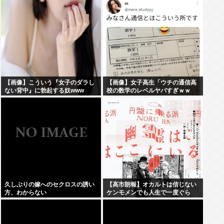
【画像】こういう『女子のダラし
【画像】女子高生「ウチの通信高
ない背中』に勃起する奴www
校の数学のレベルヤバすぎｗｗ
ｗ」
久しぶりの嫁へのセクロスの誘い
【高市朗報】オカルトは信じない
方、わからない
ケンモメンでも人生で一度ぐら
い"超自然的な体験"した事あるん
だろ？？