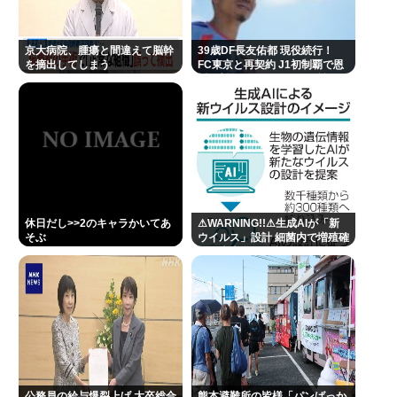
👴"テレビ大好き"高齢者の「テレビ離れ」が始まっ
た…10代後半～20代の約7割が"ほぼ見ない"
京大病院、腫瘍と間違えて脳幹
39歳DF長友佑都 現役続行！
を摘出してしまう
FC東京と再契約 J1初制覇で恩
"テレビ大好き"高齢者の「テレビ離れ」が始まっ
返し誓う 今日ホーム町田戦で正
式表明
た…10代後半~20代の約7割が"ほぼ見ない"衝撃の最
新データ
Powered by livedoor 相互RSS
休日だし>>2のキャラかいてあ
⚠WARNING!!⚠生成AIが「新
そぶ
ウイルス」設計 細菌内で増殖確
認、米大学が研究
公務員の給与爆裂上げ 大卒総合
熊本避難所の皆様「パンばっか