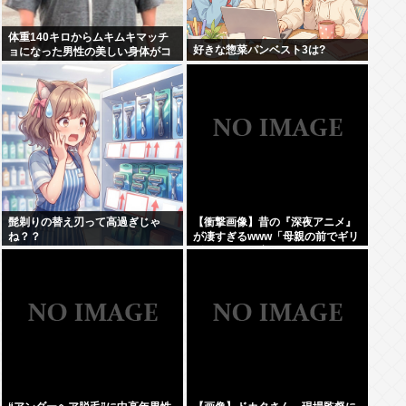
体重140キロからムキムキマッチ
好きな惣菜パンベスト3は?
ョになった男性の美しい身体がコ
チラ！！！
髭剃りの替え刃って高過ぎじゃ
【衝撃画像】昔の『深夜アニメ』
ね？？
が凄すぎるwww「母親の前でギリ
ギリ見れる深夜アニメ」がこち
ら…この名作アニメは…