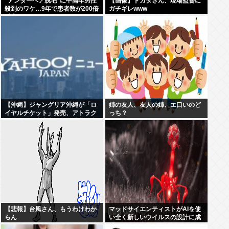
“アンダーヘア脱毛”に中高年男性
【画像】ドカタさん、現場監督に
殺到のワケ…9年で患者数が200倍
ガチギレwww
以上
【沖縄】ジャングリア沖縄が「ロ
姉の友人、友人の姉、エ口いのど
イヤルチケット」発売、アトラク
っち？
ションの優先案内などの特典…大
人2万9700円
【悲報】台風さん、もうわけわか
マッドサイエンティストがAIを使
らん
い全く新しいウイルスの設計に成
功