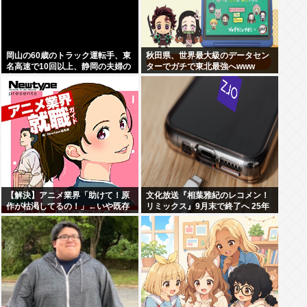
岡山の60歳のトラック運転手、東
秋田県、世界最大級のデータセン
名高速で10回以上、静岡の夫婦の
ターでガチで東北最強へwww
車に追突
【解決】アニメ業界「助けて！原
文化放送『相葉雅紀のレコメン！
作が枯渇してるの！」←いや既存
リミックス』9月末で終了へ 25年
作品の2期やったら良いよね？
の歴史に幕