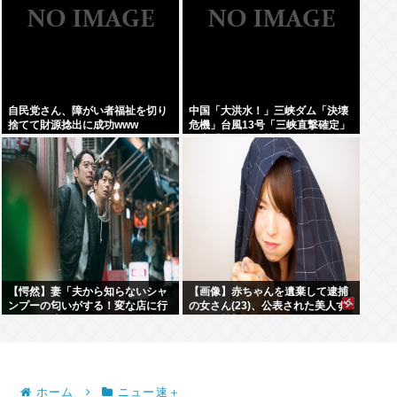
自民党さん、障がい者福祉を切り
中国「大洪水！」三峡ダム「決壊
捨てて財源捻出に成功www
危機」台風13号「三峡直撃確定」
日本「最も強い勢力で接近！（伊
勢湾台風級」台風13号と15号「中
国本土でぶつかり合う（前代未
聞」→
【愕然】妻「夫から知らないシャ
【画像】赤ちゃんを遺棄して逮捕
ンプーの匂いがする！変な店に行
の女さん(23)、公表された美人す
ってるに違いない！！！」探偵
ぎるご尊顔がこちら⇒www
「調べたところ･･･」⇒結果ｗｗ
ホーム
ニュー速＋