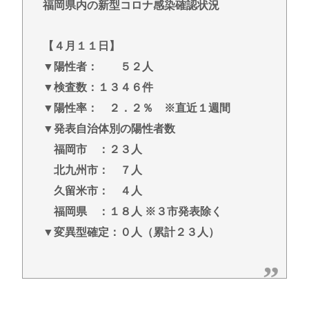
福岡県内の新型コロナ感染確認状況
なん？ 【Pickup07091607】
【衝撃】ちいかわ作者さん、総額30億超の大豪邸を
【４月１１日】
建てるwww
▼陽性者： ５２人
東浩紀さん、右からも左からも叩かれる「ポジショ
ントークをしないからこそ信頼できる」と擁護され
▼検査数：１３４６件
るwww
▼陽性率： ２．２％ ※直近１週間
イチローの晩年(2011-2019)の成績、流石に擁護でき
▼発表自治体別の陽性者数
ないwww
福岡市 ：２３人
『ヤニねこ』新海誠、水島努、綾辻行人らクリエイ
北九州市： ７人
ターが絶賛 過激描写はBPOでも議論に
久留米市： ４人
避難所地獄と化す「ずっと同じ食べ物&断水でトイレ
福岡県 ：１８人 ※３市発表除く
流せず悪臭&床に直接就寝&コロナ感染」
▼変異型確定：０人（累計２３人）
Powered by livedoor 相互RSS