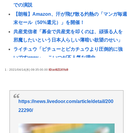
での演説
【朗報】Amazon、汗が飛び散る灼熱の「マンガ毎週
末セール（50%還元）」を開催！
共産党信者「募金で共産党を叩くのは、頑張る人を
邪魔したいという日本人らしい薄暗い欲望のせい」
ライチュウ「ピチューとピカチュウより圧倒的に強
いですwww」←こいつが不人気な理由
ミュージシャン「タトゥー入れると日本人受けは悪
1 : 2021/04/14(水) 09:35:00.00
ID:er8Z1XYo9
いけど海外では『Cool!』と言われる
【速報】ルフィの幹部、懲役20年に決定する←コレ
は妥当か？？？？？？？
https://news.livedoor.com/article/detail/200
菅直人元総理、再評価されるwww
22290/
「片親の女だけはやめとけ」という風潮、広まりつ
つある
自衛隊の巨大船「フェリー活用」の狙いとは？地震