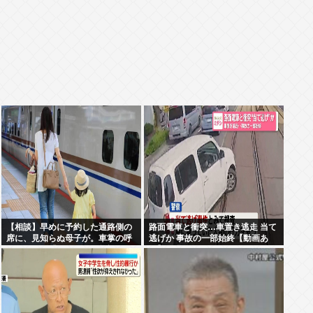
【相談】早めに予約した通路側の
路面電車と衝突…車置き逃走 当て
席に、見知らぬ母子が。車掌の呼
逃げか 事故の一部始終【動画あ
びかけにも「目を閉じて無視」し
り】
て居座られました。無理やり奪わ
れた席は、結局”やったもん勝
ち”になってしまうのでしょうか？