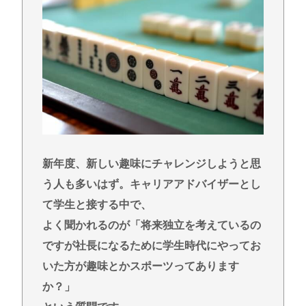
発生時に期待される役割を解説
『日本人インフルエンサーみなちゃんが配信中に自
ら命を断つも誹謗中傷したお前たちは哀しき獣な
件』
ドン・キホーテ露店「うなぎのかば焼き」で食中毒
男女14人が発熱や腹痛など訴え…サルモネラ属の菌
検出
カズレーザー、車の任意保険を巡り持論「強制しろ
新年度、新しい趣味にチャレンジしようと思
よ！」「保険にも入れないヤツは運転すんなよ」
う人も多いはず。キャリアアドバイザーとし
共産党信者「募金で共産党を叩くのは、頑張る人を
て学生と接する中で、
邪魔したいという日本人らしい薄暗い欲望のせい」
よく聞かれるのが「将来独立を考えているの
ですが社長になるために学生時代にやってお
Powered by livedoor 相互RSS
いた方が趣味とかスポーツってあります
か？」