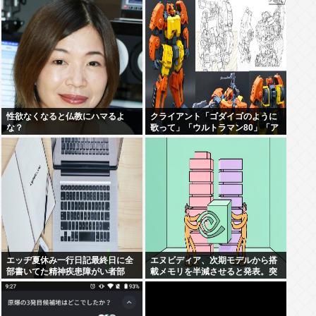
れていない」
性欲なくなると仏教にハマるよ
クライアント「ゴダイゴのように
な？
歌って」「ウルトラマン80」「ア
ルフィのように」「星のピアス」
エッヂ夏休み一行日記最終日に全
エヌビディア、次期モデルから搭
部書いてた精神疾患障がい者部
載メモリを半減させると発表。突
然メモリ余り始めるwww