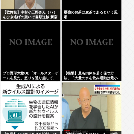
【歌舞伎】中村小三郎さん（77）
最強のお茶は麦茶であるという風
をひき逃げの疑いで書類送検 新宿
潮
区の路上で歩行者の20代女性をは
ねてけがをさせたうえ、そのまま
逃走か
プロ野球大物OB「オールスターゲ
【衝撃】最も肉体を若く保つ方
ームを見た。怒りを通り越して、
法、「大量の水を飲み運動は最小
あきれ果てた」
限、ペペロンチーノとビタミン剤
のみの食生活」だった