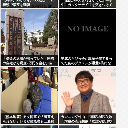
【科学】AIがウイルスを設計、16
「性欲が抑えきれなかった」中学
種類で増殖を確認
生にカッターナイフを突きつけて
脅し、レ●プ。自称・アルバイト
の秋田英男(56)が逮捕される
「借金の返済が滞っていた」同僚
平成のちびっ子が駄菓子屋で食っ
の自宅から現金2万円を盗む。自
てたあのブタメンが麺量4倍にな
衛官の陸士長が懲戒免職に
って登場
【熊本地震】男女同室で「着替え
カンニング竹山、消費税減税失敗
られない」いまだ雑魚寝も…避難
→増税の流れ想像「次誰が総理や
所めぐり”格差” 専門家「標準化さ
りたいと思います？」