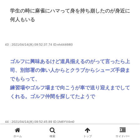
学生の時に麻雀にハマって身を持ち崩したのが身近に
何人もいる
43 : 2021/04/14(水) 09:52:37.74
ID:nh4446l60
ゴルフに興味あるけど道具揃えるのがって言ったら上
司、別部署の偉い人からとクラブからシューズ手袋ま
でもらって、
練習場やゴルフ場まで向こうが車で送り迎えまでして
くれる。ゴルフ仲間を探してたようで
44 : 2021/04/14(水) 09:52:45.89
ID:1fd6YV4m0
ホーム
検索
トップ
サイドバー
今昭和何年だっけか？