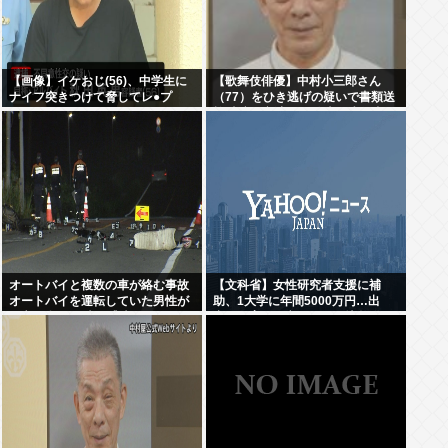
【画像】イケおじ(56)、中学生に
【歌舞伎俳優】中村小三郎さん
ナイフ突きつけて脅してレ●プ
（77）をひき逃げの疑いで書類送
www
検 東京・新宿区の路上で歩行者の
20代女性をはねてけがをさせたう
え、そのまま逃走か
オートバイと複数の車が絡む事故
【文科省】女性研究者支援に補
オートバイを運転していた男性が
助、1大学に年間5000万円…出
死亡 現場から車が逃走
産・子育と両立できる環境整備し
研究力底上げ