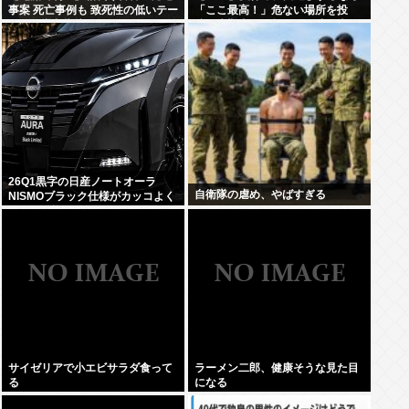
事案 死亡事例も 致死性の低いテー
「ここ最高！」危ない場所を投
ザー銃導入指摘
稿、水難事故が起きたら法的責任
を問われる？
26Q1黒字の日産ノートオーラ
自衛隊の虐め、やばすぎる
NISMOブラック仕様がカッコよく
てなんか悔しい
サイゼリアで小エビサラダ食って
ラーメン二郎、健康そうな見た目
る
になる