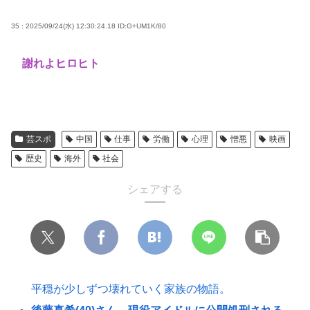
35 : 2025/09/24(水) 12:30:24.18
ID:G+UM1K/80
謝れよヒロヒト
芸スポ
中国
仕事
労働
心理
憎悪
映画
歴史
海外
社会
シェアする
平穏が少しずつ壊れていく家族の物語。