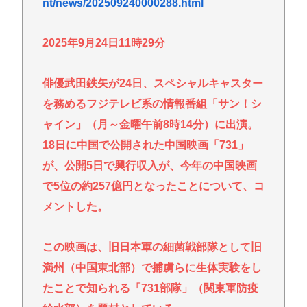
nt/news/202509240000288.html
【衝撃】『ルパン三世』放送当時は「つまらない」
と酷評も再放送で視聴率30％超えwww
2025年9月24日11時29分
【爆笑】秋田県職員さん、ラブホテルから記者会見
www
俳優武田鉄矢が24日、スペシャルキャスター
ラーメン二郎「もう食わない？ さっきは食べれるっ
を務めるフジテレビ系の情報番組「サン！シ
て言ったじゃねーか！」（ヽ´ん`）「」 反論できる？
ャイン」（月～金曜午前8時14分）に出演。
昔のおまいら「マクドはクソ！モスバーガー最高
18日に中国で公開された中国映画「731」
や！」👈この風潮はもう無くなった？
が、公開5日で興行収入が、今年の中国映画
現在ヤフコメ時速ランキング1位の記事がこれ。どう
で5位の約257億円となったことについて、コ
思う？
メントした。
ベジットのベジータ要素、ネーミングセンスしかな
い
この映画は、旧日本軍の細菌戦部隊として旧
クーラーつけるくらいなら死を選ぶ 7割超え
満州（中国東北部）で捕虜らに生体実験をし
たことで知られる「731部隊」（関東軍防疫
Powered by livedoor 相互RSS