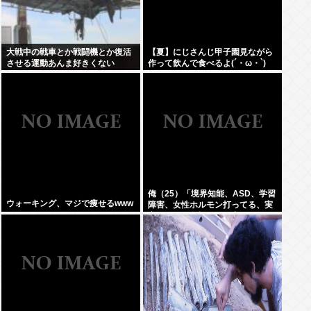
大戦中の戦車とか戦闘機とか復活
【夏】にじさんじ甲子園見ながら
させる運動あんま好きくない
作って飲んで食べるよ(´・ω・`)
俺（25）「境界知能、ASD、学習
ウォーキング、マジで痩せるwww
障害、女性ホルモン打ってる、実
家が細い、父親がアル中」⇦こいつ
が何歳でジサツするか予想しよう
ぜWW