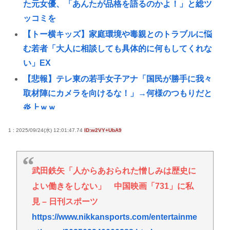
た元女優、「あんたが品格を語るのかよ！」と総ツ
ッコミを
【トー横キッズ】家庭環境や毒親とのトラブルに悩
む若者「大人に相談しても具体的に何もしてくれな
い」EX
【悲報】テレ東の若手女子アナ「国民が勝手に我々
取材陣にカメラを向けるな！」→何様のつもりだと
炎上ｗｗ
【悲報】赤ちゃんをゴミ箱に捨てた女、パパ活で8回
1 : 2025/09/24(水) 12:01:47.74
ID:w2VY+UbA9
も妊娠していた
【画像】ギャルさん、世界中に発信してる意識ゼロ
で修学旅行の宿をSNS公開してしまうｗｗｗ
武田鉄矢「人からあおられた憎しみは歴史に
【Pickup08082952】
よい働きをしない」 中国映画「731」に私
【衝撃】元ジャンポケ斉藤慎二被告、求刑7年直後に
見 – 日刊スポーツ
うつろな目で高額ギフトをねだり続け
https://www.nikkansports.com/entertainme
る・・・・・・・・・