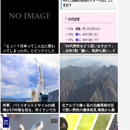
「えっ！？日本ってこんなに変わ
「40代男性をどう思いますか？」
ってしまったの」とビックリした
→女性7割「嫌い、気持ち悪い」3
こと
割「知った事ではない」と回答。
米軍、パトリオットミサイルの残
北アルプス槍ヶ岳の北鎌尾根付近
弾が1700発を切る。対イランで大
で若い男性の遺体発見 尾根から数
量消耗した分を補填するのに2年
百メートル下の急斜面 付近では男
以上かかる模様。
子大学生の行方がわからず