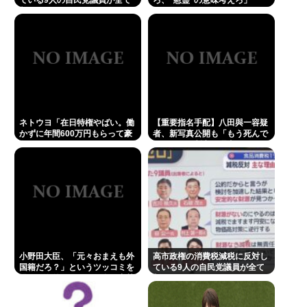
ている9人の自民党議員が全て
ろ、"慰霊"の意味考えろ」
判明www
ネトウヨ「在日特権やばい。働
【重要指名手配】八田與一容疑
かずに年間600万円もらって豪
者、新写真公開も「もう死んで
遊してる！！！」
る」ネット断定の理由
小野田大臣、「元々おまえも外
高市政権の消費税減税に反対し
国籍だろ？」というツッコミを
ている9人の自民党議員が全て
恐れ、海外メディアを全員出禁
判明www
に