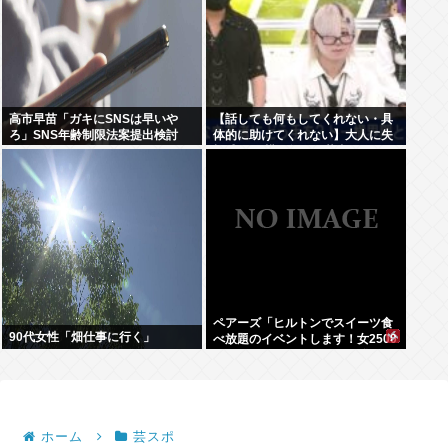
高市早苗「ガキにSNSは早いや
【話しても何もしてくれない・具
ろ」SNS年齢制限法案提出検討
体的に助けてくれない】大人に失
望感 トー横に集まる若者
ペアーズ「ヒルトンでスイーツ食
90代女性「畑仕事に行く」
べ放題のイベントします！女2500
円男7000円！！！」→男が集まら
ないと話題に
ホーム
芸スポ