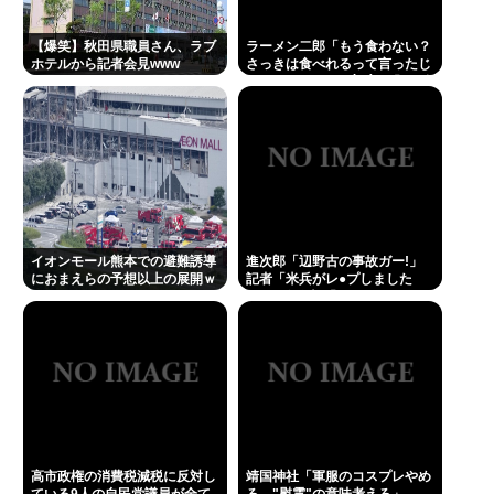
【爆笑】秋田県職員さん、ラブ
ラーメン二郎「もう食わない？
ホテルから記者会見www
さっきは食べれるって言ったじ
ゃねーか！」（ヽ´ん`）「」 反
論できる？
イオンモール熊本での避難誘導
進次郎「辺野古の事故ガー!」
におまえらの予想以上の展開ｗ
記者「米兵がレ●プしました
ｗｗ
が?」 進次郎「…ノーコメン
ト」
高市政権の消費税減税に反対し
靖国神社「軍服のコスプレやめ