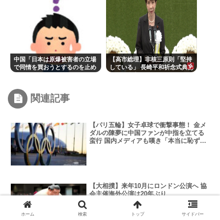
中国「日本は原爆被害者の立場
【高市総理】非核三原則「堅持
で同情を買おうとするのを止め
している」 長崎平和祈念式典あ
ろ」
いさつ全文
関連記事
【パリ五輪】女子卓球で衝撃事態！ 金メ
ダルの陳夢に中国ファンが中指を立てる
蛮行 国内メディアも嘆き「本当に恥ずか
しい」
【大相撲】来年10月にロンドン公演へ 協
会主催海外公演は20年ぶり
ホーム
検索
トップ
サイドバー