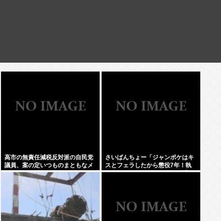
高市の無責任減税反対派の自民党
さいばんちょー「ジャンポケはキ
議員、案の定いつものまともなメ
スとフェラしたから懲役7年！執
ンツだったwww
行猶予なし！」←殺人並みに重く
て草