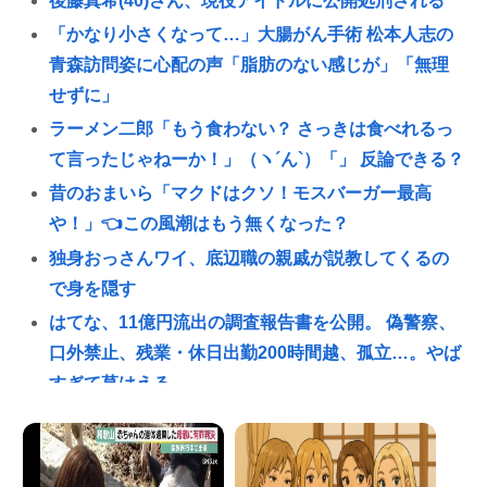
後藤真希(40)さん、現役アイドルに公開処刑される
「かなり小さくなって…」大腸がん手術 松本人志の
青森訪問姿に心配の声「脂肪のない感じが」「無理
せずに」
ラーメン二郎「もう食わない？ さっきは食べれるっ
て言ったじゃねーか！」（ヽ´ん`）「」 反論できる？
昔のおまいら「マクドはクソ！モスバーガー最高
や！」👈この風潮はもう無くなった？
独身おっさんワイ、底辺職の親戚が説教してくるの
で身を隠す
はてな、11億円流出の調査報告書を公開。 偽警察、
口外禁止、残業・休日出勤200時間越、孤立…。やば
すぎて草はえる
糖質寛解傾向なんだが、「猫が満足げな返事して
る」と言ったら母親に「お気の毒w」と言われた
赤ちゃん産めなくなったペットショップのメス犬さ