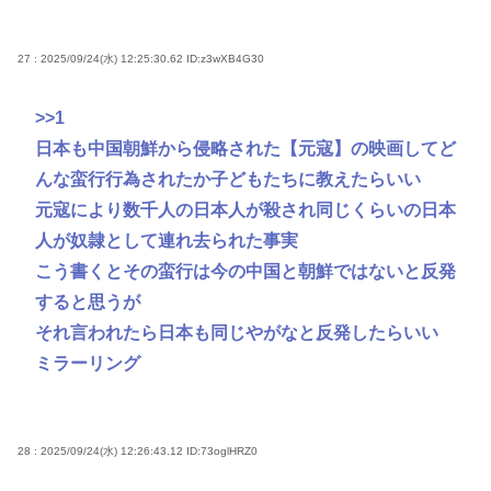
27 : 2025/09/24(水) 12:25:30.62
ID:z3wXB4G30
>>1
日本も中国朝鮮から侵略された【元寇】の映画してど
んな蛮行行為されたか子どもたちに教えたらいい
元寇により数千人の日本人が殺され同じくらいの日本
人が奴隷として連れ去られた事実
こう書くとその蛮行は今の中国と朝鮮ではないと反発
すると思うが
それ言われたら日本も同じやがなと反発したらいい
ミラーリング
28 : 2025/09/24(水) 12:26:43.12
ID:73oglHRZ0