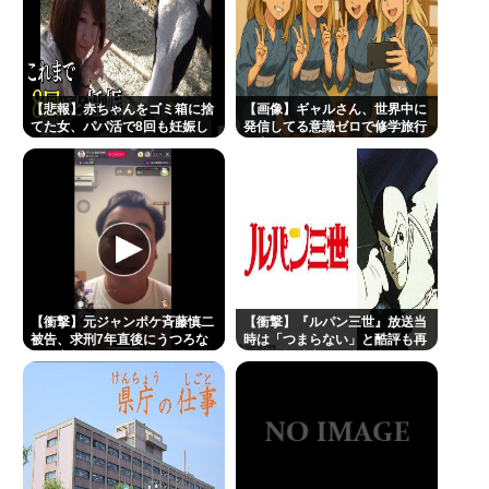
ん（6）里親募集されてしまうwww
おっさんのハーフパンツ、否定派が7割。女性「おっ
さんのすね毛なんて見たくないじゃないですかw」
【悲報】赤ちゃんをゴミ箱に捨
【画像】ギャルさん、世界中に
現在ヤフコメ時速ランキング1位の記事がこれ。どう
てた女、パパ活で8回も妊娠し
発信してる意識ゼロで修学旅行
ていた
の宿をSNS公開してしまうｗｗ
思う？
ｗ 【Pickup08082952】
ベジットのベジータ要素、ネーミングセンスしかな
い
クーラーつけるくらいなら死を選ぶ 7割超え
渡邊渚さん、意味深フォトwww
7人組アイドル、グループ名通り？結成5カ月で「消
【衝撃】元ジャンポケ斉藤慎二
【衝撃】『ルパン三世』放送当
被告、求刑7年直後にうつろな
時は「つまらない」と酷評も再
え逝く」電撃解散…メンバーは給料未払い告白
目で高額ギフトをねだり続け
放送で視聴率30％超えwww
る・・・・・・・・・
古田敦也がこの歳までずっとタレント消費されてる
現実やばない？
Powered by livedoor 相互RSS