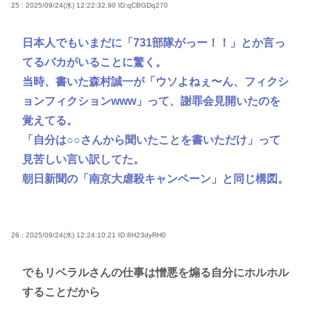
25 : 2025/09/24(水) 12:22:32.90
ID:qCBGDq270
日本人でもいまだに「731部隊がっー！！」とか言っ
てるバカがいることに驚く。
当時、書いた森村誠一が「ウソよねぇ〜ん、フィクシ
ョンフィクションwww」って、謝罪会見開いたのを
覚えてる。
「自分は○○さんから聞いたことを書いただけ」って
見苦しい言い訳してた。
朝日新聞の「南京大虐殺キャンペーン」と同じ構図。
26 : 2025/09/24(水) 12:24:10.21
ID:8H23dyRH0
でもリベラルさんの仕事は憎悪を煽る自分にホルホル
することだから