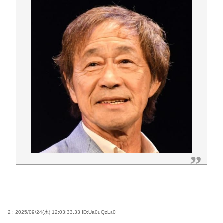
2 : 2025/09/24(水) 12:03:33.33
ID:Ua0uQzLa0