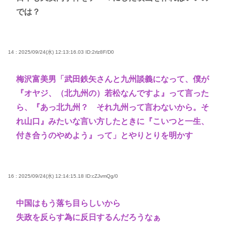
では？
14 : 2025/09/24(水) 12:13:16.03
ID:2rlz8F/D0
梅沢富美男「武田鉄矢さんと九州談義になって、僕が
『オヤジ、（北九州の）若松なんですよ』って言った
ら、『あっ北九州？ それ九州って言わないから。そ
れ山口』みたいな言い方したときに『こいつと一生、
付き合うのやめよう』って」とやりとりを明かす
16 : 2025/09/24(水) 12:14:15.18
ID:cZJvmQg/0
中国はもう落ち目らしいから
失政を反らす為に反日するんだろうなぁ