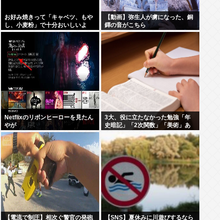
お好み焼きって「キャベツ、もや
【動画】弥生人が虜になった、銅
し、小麦粉」で十分おいしいよ
鐸の音がこちら
ね？
Netflixのリボンヒーローを見たん
3大、役に立たなかった勉強「年
やが
史暗記」「2次関数」「美術」あ
と1つは？
【電流で制圧】相次ぐ警官の発砲
【SNS】夏休みに川遊びするなら