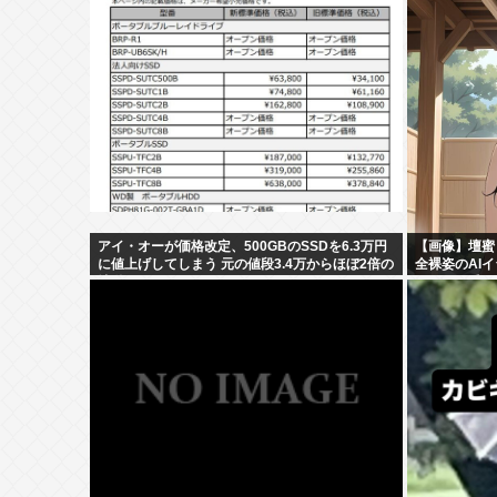
アイ・オーが価格改定、500GBのSSDを6.3万円
【画像】壇蜜
に値上げしてしまう 元の値段3.4万からほぼ2倍の
全裸姿のAI
地獄へ
そ！マン毛！