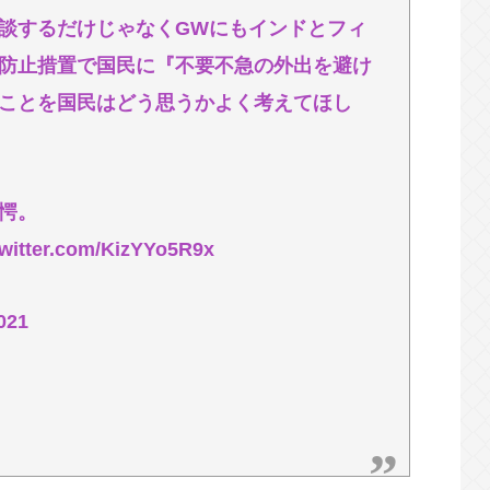
ップにない部屋” 店員らが語った爆発直前の様
談するだけじゃなくGWにもインドとフィ
防止措置で国民に『不要不急の外出を避け
ん母は障害者なので自分が殺したと思い込んで
ことを国民はどう思うかよく考えてほし
セルを繰り返した女を逮捕 「注文で欲求が満た
愕。
話題になり始めた2000年代初頭くらいから急
ter.com/KizYYo5R9x
へ…54円アップ、10月1日にも適用
021