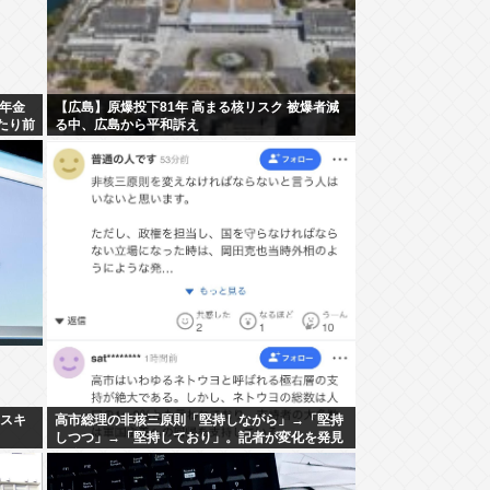
年金
【広島】原爆投下81年 高まる核リスク 被爆者減
たり前
る中、広島から平和訴え
む」
ナスキ
高市総理の非核三原則「堅持しながら」→「堅持
しつつ」→「堅持しており」。記者が変化を発見
し追及