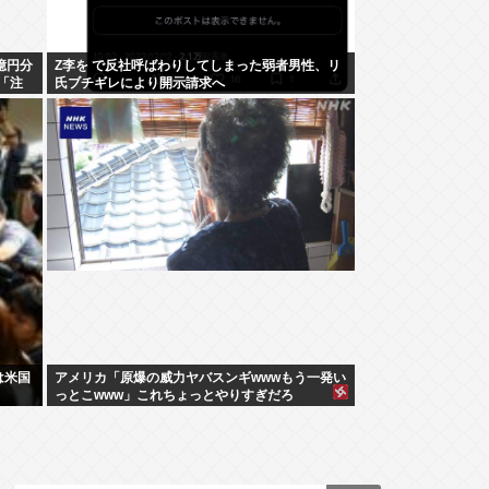
億円分
Z李を で反社呼ばわりしてしまった弱者男性、リ
「注
氏ブチギレにより開示請求へ
は米国
アメリカ「原爆の威力ヤバスンギwwwもう一発い
っとこwww」これちょっとやりすぎだろ