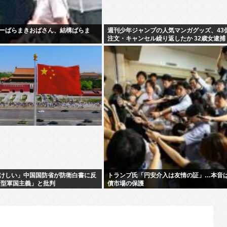
ーばらまきおばさん、結構ばらま
週刊少年ジャンプの人気マンガグッズ、43
注文・キャンセル繰り返したか 32歳女逮捕
文したことで欲求が満たされた」
けしい」中国国防省が防衛白書に反
トランプ氏「円安介入は友情の証」…本音
新型軍国主義」と批判
債市場の保護