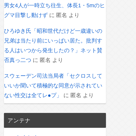
男女4人が一時立ち往生、体長1・5mのヒ
グマ目撃し動けず
に
匿名
より
ひろゆき氏「昭和世代だけど一歳違いの
兄弟は当たり前にいっぱい居た。批判す
る人はいつから発生したの？」ネット賛
否真っ二つ
に
匿名
より
スウェーデン司法当局者「セクロスして
いいか聞いて積極的な同意が示されてい
ない性交は全てレ●プ」
に
匿名
より
アンテナ