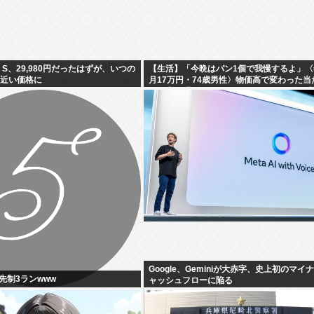
ies S、29,980円だったはずが、いつの
【生活】「今晩はパン1個で我慢するよ」〈
円近い価格に
月17万円・74歳男性〉物価高で変わった当
の食卓…「1食抜けば、数百円は使わずに済
Google、Geminiが大赤字、史上初のマイ
先制3ランwww
ャッシュフローに陥る