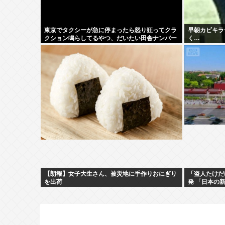
東京でタクシーが急に停まったら怒り狂ってクラ
早朝カビキラ
クション鳴らしてるやつ、だいたい田舎ナンバー
く…
www
【朗報】女子大生さん、被災地に手作りおにぎり
「盗人たけだ
を出荷
発 「日本の