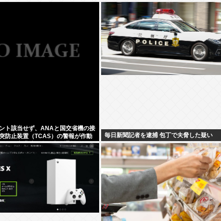
ント該当せず、ANAと国交省機の接
毎日新聞記者を逮捕 包丁で夫脅した疑い
突防止装置（TCAS）の警報が作動
、羽田空港沖、全日空に通知