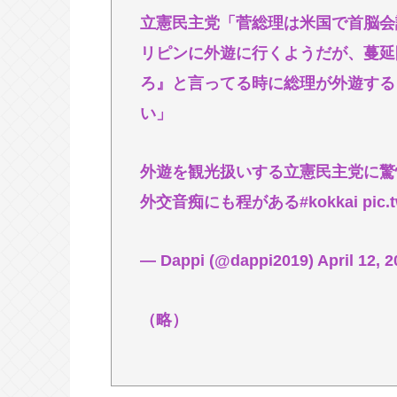
【速報】イオン熊本の爆心地に“マ
立憲民主党「菅総理は米国で首脳会
子
リピンに外遊に行くようだが、蔓延
【悲報】みいちゃん作者「みいちゃ
ろ』と言ってる時に総理が外遊する
自白しました」←なにこれ
い」
ジャンプストアで大量注文→キャン
された」総額43億円
外遊を観光扱いする立憲民主党に驚
ジョジョってネットでジョジョ立ちが
外交音痴にも程がある#kokkai pic.twit
にすげえ人気作品扱いになったよな
東京都の最低賃金1280円に引き上げ
— Dappi (@dappi2019) April 12, 2
Powered by livedoor 相互RSS
（略）