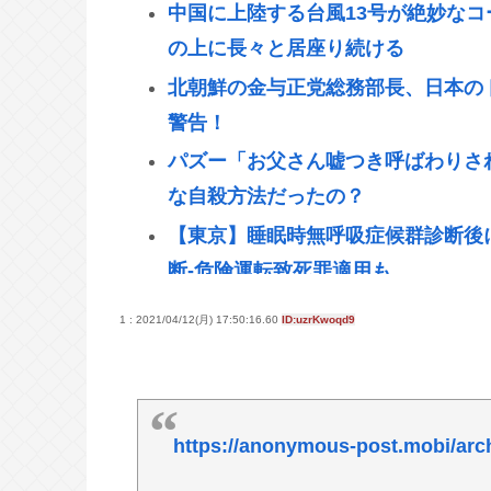
中国に上陸する台風13号が絶妙な
の上に長々と居座り続ける
北朝鮮の金与正党総務部長、日本の
警告！
パズー「お父さん嘘つき呼ばわりさ
な自殺方法だったの？
【東京】睡眠時無呼吸症候群診断後
断-危険運転致死罪適用も
ディズニーのおいなり巻（600円）
1 : 2021/04/12(月) 17:50:16.60
ID:uzrKwoqd9
日産e-power、無給油で1980
くEVよりエコを証明
【高市】「ナフサがなくなる」現状
https://anonymous-post.mobi/arc
る状況は改善してないのにもうナフ