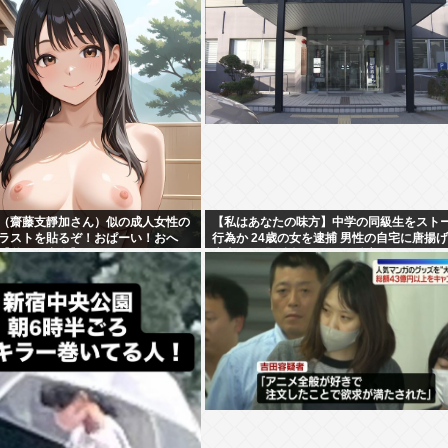
（齋藤支靜加さん）似の成人女性の
【私はあなたの味方】中学の同級生をスト
イラストを貼るぞ！おぱーい！おへ
行為か 24歳の女を逮捕 男性の自宅に唐揚
【秋田県出身】
庫本など繰り返し届ける / 兵庫県