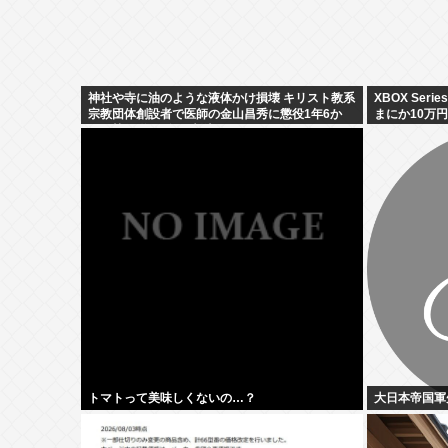
神社や寺に油のような液体かけ損壊 キリスト教系
XBOX Ser
宗教団体創設者で医師の金山昌秀に懲役1年6か
まにか10万
月、執行猶予3年の判決
トマトって美味しくないの…？
大日本帝国軍