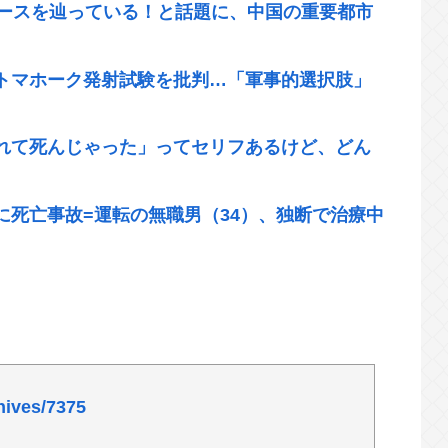
コースを辿っている！と話題に、中国の重要都市
トマホーク発射試験を批判…「軍事的選択肢」
れて死んじゃった」ってセリフあるけど、どん
に死亡事故=運転の無職男（34）、独断で治療中
、卑猥すぎて賛否両論www
km走行しギネス記録を達成、無駄な発電や送電ロスな
超頑張って延命してるだけでどんどん不足して
hives/7375
サあることになった理由