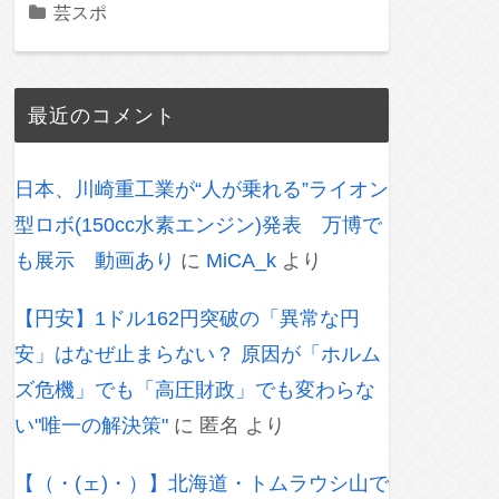
芸スポ
最近のコメント
日本、川崎重工業が“人が乗れる”ライオン
型ロボ(150cc水素エンジン)発表 万博で
も展示 動画あり
に
MiCA_k
より
【円安】1ドル162円突破の「異常な円
安」はなぜ止まらない？ 原因が「ホルム
ズ危機」でも「高圧財政」でも変わらな
い"唯一の解決策"
に
匿名
より
【（・(ェ)・）】北海道・トムラウシ山で