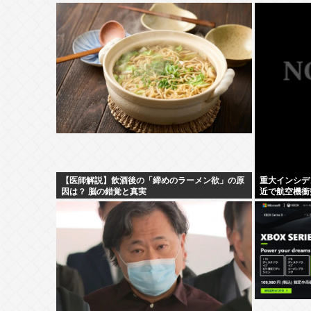
【医師解説】飲酒後の「締めのラーメン欲」の原
重大インシデ
因は？ 脳の錯覚と真実
近で航空機衝
したトラブル