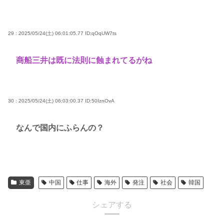
29 : 2025/05/24(土) 06:01:05.77
ID:qOqUW7ts
商船三井は既に法則に蝕まれてるがね
30 : 2025/05/24(土) 06:03:00.37
ID:50IznOvA
なんで国内にふらんの？
東亜
中国
仕事
海外
発注
社会
韓国
シェアする