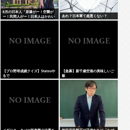
8月の日本人「原爆がー！空襲が
あれ？日本軍て超悪くない？
ー！民間人がー！日本人はかわい
そうな被害者！」→いやおまえら
は加害者だろごまかすなwww
【プロ野球成績クイズ】Statsuや
【急募】新千歳空港の美味しいご
るで
飯