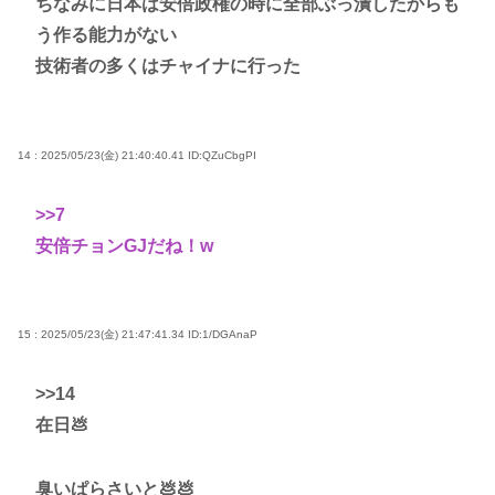
ちなみに日本は安倍政権の時に全部ぶっ潰したからも
う作る能力がない
技術者の多くはチャイナに行った
14 : 2025/05/23(金) 21:40:40.41
ID:QZuCbgPI
>>7
安倍チョンGJだね！w
15 : 2025/05/23(金) 21:47:41.34
ID:1/DGAnaP
>>14
在日💩
臭いぱらさいと💩💩