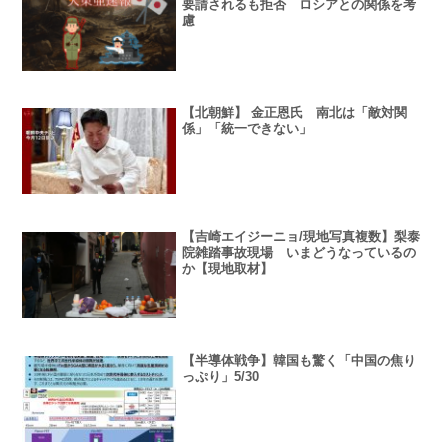
要請されるも拒否 ロシアとの関係を考
慮
【北朝鮮】 金正恩氏 南北は「敵対関
係」「統一できない」
【吉崎エイジーニョ/現地写真複数】梨泰
院雑踏事故現場 いまどうなっているの
か【現地取材】
【半導体戦争】韓国も驚く「中国の焦り
っぷり」5/30