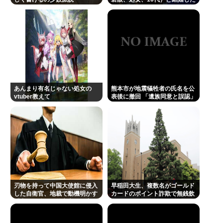
元TBS山本里菜アナ、離婚を報告 4年間の結婚生活は
いんだが、どうすればいいか教
えろ
「宝物」…「話し合いを重ねた結果」決断
日本の芸能人、続々と日本脱出
Powered by livedoor 相互RSS
あんまり有名じゃない処女の
熊本市が地震犠牲者の氏名を公
vtuber教えて
表後に撤回 「遺族同意と誤認」
刃物を持って中国大使館に侵入
早稲田大生、複数名がゴールド
した自衛官、地裁で動機明かす
カードのポイント詐欺で無銭飲
「中国の強硬な外交方針を変え
食
させるため」