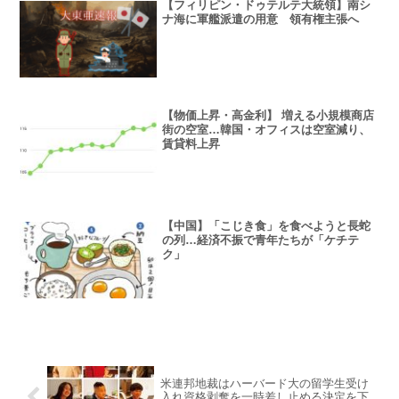
【フィリピン・ドゥテルテ大統領】南シ
ナ海に軍艦派遣の用意 領有権主張へ
【物価上昇・高金利】 増える小規模商店
街の空室…韓国・オフィスは空室減り、
賃貸料上昇
【中国】「こじき食」を食べようと長蛇
の列…経済不振で青年たちが「ケチテ
ク」
米連邦地裁はハーバード大の留学生受け
入れ資格剥奪を一時差し止める決定を下