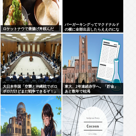
バーガーキングってマクドナルド
ロケットナウで唐揚げ丼頼んだ
の横に全部出店したらええのにな
大日本帝国「空襲と沖縄戦でボロ
東大、2年連続赤字へ。「貯金」
ボロだけどまだ戦争できるぞ！」
あと数年で枯渇
言うほどか？