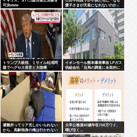
イギリス、タバコ販売禁止法案を
竹田平民陛下が子供たちに「なぜ
可決www
愛子さまが天皇になれないのか」
をわかりやすく解説してしまう
トランプ大統領、ミサイル枯渇問
イオンモール熊本爆発事故 LPガス
題でヘグセス長官と大喧嘩
供給会社「当局の調査に全面的に
協力」 経産省「LPガス爆発の可能
性が高いとする見解で一致」と発
表
避難所ってリア充しかいられない
大卒公務員40歳年収700万ワイ、
から、高齢独身の俺は行かれない
咽び泣く…
わ