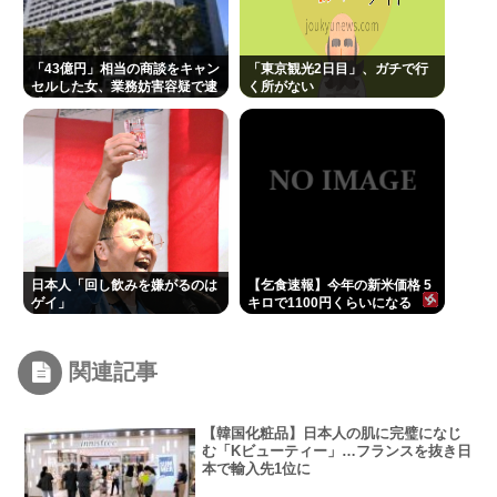
「43億円」相当の商談をキャン
「東京観光2日目」、ガチで行
セルした女、業務妨害容疑で逮
く所がない
捕www
日本人「回し飲みを嫌がるのは
【乞食速報】今年の新米価格 5
ゲイ」
キロで1100円くらいになる
関連記事
【韓国化粧品】日本人の肌に完璧になじ
む「Kビューティー」…フランスを抜き日
本で輸入先1位に