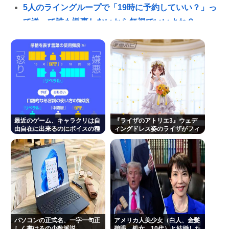
5人のライングループで「19時に予約していい？」っ
て送って誰も返事しないから無視でいいよね？
影山優佳、フォトエッセイが販売から 5日で重版決
定！未公開ランジェリーカットを公開
医療脱毛・脱毛サロンを考えてるんだが！脱毛モメ
ンいるか？？
ローソン、店内調理で「焼きそば」”炒めロボ”導入
拡大😲
最近のゲーム、キャラクリは自
『ライザのアトリエ3』ウェデ
三山凌輝が妻・趣里との「キス・濡れ場禁止ルー
由自在に出来るのにボイスの種
ィングドレス姿のライザがフィ
類は少なすぎる問題
ギュア化キタ───(ﾟ
ル」を破って既婚の元宝塚女優・花乃まりあと連日
∀ﾟ)───!!!!!
密会《直撃後にもホテルへ…》
ジャンポケ斉藤「同意があったんです。本当です。
信じて下さい」 ←何でこの主張が通らないの？
(ヽ´ん`)「手術が始まった…大丈夫大丈夫落ち着け」
医師「キャー地震よー！」(;ﾟんﾟ)「！？」
パソコンの正式名、一字一句正
アメリカ人美少女（白人、金髪
しく書けるの少数派説
碧眼、処女、10代）と結婚した