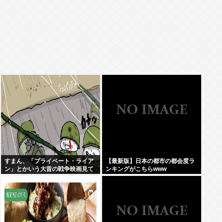
すまん、「プライベート・ライア
【最新版】日本の都市の都会度ラ
ン」とかいう大昔の戦争映画見て
ンキングがこちらwww
みたら最初の30分で地獄なんだ
が…これずっと続く感じ？