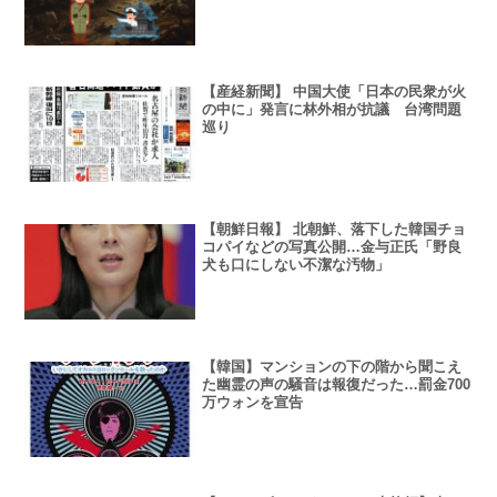
【産経新聞】 中国大使「日本の民衆が火
の中に」発言に林外相が抗議 台湾問題
巡り
【朝鮮日報】 北朝鮮、落下した韓国チョ
コパイなどの写真公開…金与正氏「野良
犬も口にしない不潔な汚物」
【韓国】マンションの下の階から聞こえ
た幽霊の声の騒音は報復だった…罰金700
万ウォンを宣告