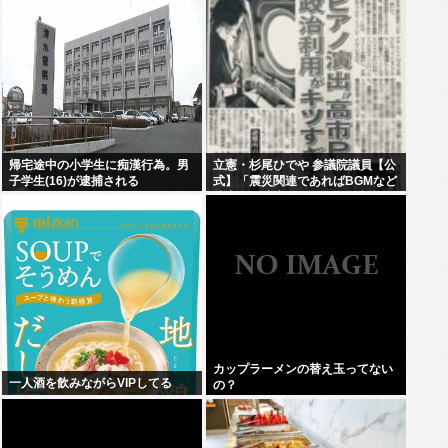
帰宅途中の小学生に痴漢行為。男
立憲・杉尾ひでや 参議院議員【公
子学生(16)が逮捕される
式】「震災関連であればBGMなど
演出はご法度であることは常識で
わかりそうなものだが。」
カップラーメンの替え玉ってない
一人酒を飲みながらVIPしてる
の？