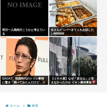
明日一人焼肉行こうかと考えてい
女さんビッパーきてくれお話した
る
い❗❗❗❗❗❗❗❗❗❗❗
GACKT、戦国時代のトイレ事情
【ミヤネ屋】なぜ「戻るな」と言
に驚き「調べてみたんだけど…エ
えなかったのか イオン爆発事故で
グくない？」
斎藤幸平氏も逡巡「ボクもできな
かっただろうなあ」
ホーム
東亜