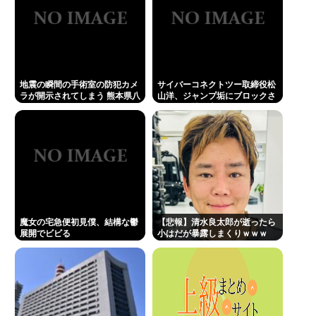
地震の瞬間の手術室の防犯カメ
サイバーコネクトツー取締役松
ラが開示されてしまう 熊本県八
山洋、ジャンプ垢にブロックさ
代
れてお気持ち表明。何かあった
らまず晒す！これが令和のレス
バや！
魔女の宅急便初見僕、結構な鬱
【悲報】清水良太郎が逝ったら
展開でビビる
小はだが暴露しまくりｗｗｗ