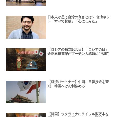
日本人が思う台湾の良さとは？ 台湾ネッ
ト「すべて賛成」「心にしみた」
【ロシアの独立記念日】「ロシアの日」
金正恩総書記がプーチン大統領に“祝電”
【経済パートナー】中国、日韓接近を警
戒 韓国へけん制強める
【韓国】ウクライナにライフル数万本を