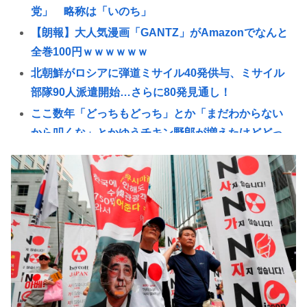
党」 略称は「いのち」
【朗報】大人気漫画「GANTZ」がAmazonでなんと
全巻100円ｗｗｗｗｗｗ
北朝鮮がロシアに弾道ミサイル40発供与、ミサイル
部隊90人派遣開始…さらに80発見通し！
ここ数年「どっちもどっち」とか「まだわからない
から叩くな」とかゆうチキン野郎が増えたけどどっ
から来たの？(´・ω・`)
【動画】手術中に熊本地震直撃やばすぎwww
ナイナイ岡村、家事をめぐる妻の不満に「言ってく
れたら済む話やん」になるみ「バイトやったらクビ
やで」説教受け黙り込む | バイトちゃうやろ
医療脱毛・脱毛サロンを考えてるんだが！脱毛モメ
ンいるか？？
自民党「日本人56す56す56す56す56すコロスコロス