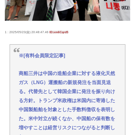
コロス…」←こいつの過去
【戦後最長】日本、なんと74ヶ月連続で景気回復し
ていた‥‥
ジャンポケ斉藤「同意があったんです。本当です。
1 : 2025/05/23(金) 20:48:47.46
ID:xm6Cqrd5
信じて下さい」 ←何でこの主張が通らないの？
(ヽ´ん`)「手術が始まった…大丈夫大丈夫落ち着け」
※[有料会員限定記事]
医師「キャー地震よー！」(;ﾟんﾟ)「！？」
【衝撃】兵庫県斎藤知事、海外事業所を全て廃止へ
商船三井は中国の造船企業に対する液化天然
「公務員が海外で遊ぶためにあ
ガス（LNG）運搬船の新規発注を当面見送
る」・・・・・・・・・
る。代替先として韓国企業に発注を振り向け
【驚愕】いまだに続いていると聞いてビビる漫画
る方針。トランプ米政権は米国内に寄港した
「ながされて藍蘭島」「咲」「らき☆すた」
中国製船舶を対象とした手数料徴収を表明し
Powered by livedoor 相互RSS
た。米中対立が続くなか、中国船の保有数を
増やすことは経営リスクにつながると判断し