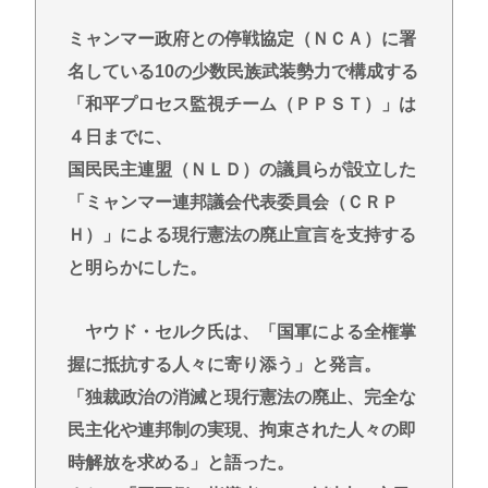
ミャンマー政府との停戦協定（ＮＣＡ）に署
名している10の少数民族武装勢力で構成する
「和平プロセス監視チーム（ＰＰＳＴ）」は
４日までに、
国民民主連盟（ＮＬＤ）の議員らが設立した
「ミャンマー連邦議会代表委員会（ＣＲＰ
Ｈ）」による現行憲法の廃止宣言を支持する
と明らかにした。
ヤウド・セルク氏は、「国軍による全権掌
握に抵抗する人々に寄り添う」と発言。
「独裁政治の消滅と現行憲法の廃止、完全な
民主化や連邦制の実現、拘束された人々の即
時解放を求める」と語った。