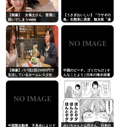
【画像】 女雀士さん、普通に
【うさぎおいしい】「ウサギの
脱いでしまうwww
島」生態系に異変、観光客「過
剰な餌やり」で増えた思わぬ
「敵」…ウサギ襲い口でくわえ
る姿も 大久野島
【画像】パパ活1回15000円で
中国のビーチ。ゴミだらけ | そ
生活しているホームレス少女
んなことより | 日本の海水浴場
www
が綺麗に保たれてるのは自治体
と地域ボランティアのお陰
中国製自動車、不具合によりド
みいちゃんと山田さん、日本の