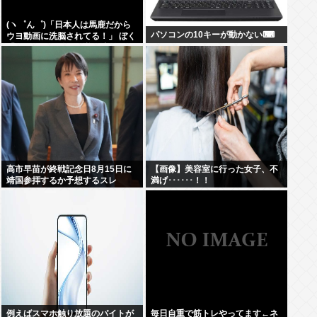
(ヽ゜ん゜)「日本人は馬鹿だから
パソコンの10キーが動かない⌨
ウヨ動画に洗脳されてる！」 ぼく
「じゃあサヨ動画で逆に洗脳すれ
ばええやん」 (ヽ´ん`)「…」
高市早苗が終戦記念日8月15日に
【画像】美容室に行った女子、不
靖国参拝するか予想するスレ
満げ･･････！！
例えばスマホ触り放題のバイトが
毎日自重で筋トレやってます←ネ