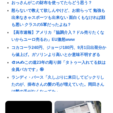
おっさんがこの財布を使ってたらどう思う？
怒らないで教えて欲しんやけど、お前らって 勉強も
出来なきゃスポーツも出来ない 面白くもなければ顔
も悪い クラスの5軍だったよね？
【高市速報】アメリカ「協調介入？ドル売りたくな
いからユーロ売るわ」EU激怒www
コカコーラ240円、ジョージ180円、9月1日出荷分か
ら値上げ。ガソリンより高いとか意味不明すぎる
🎨ᝰ✍この道23年の彫り師「タトゥー入れてる奴は
全員バカです」🤪
ランディ・バース「久しぶりに来日してビックリし
たのが、掛布さんの髪の毛が増えていた。岡田さん
は髪の毛がなくなってた」
タイピング最強になりたいどうすればいいか教えろ
誰かワンウェイネジってやつの外し方教えて