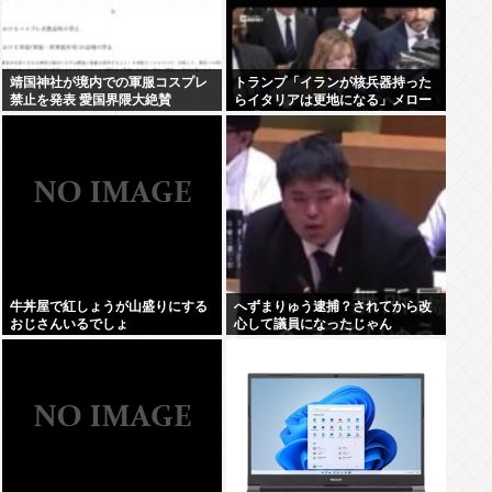
靖国神社が境内での軍服コスプレ
トランプ「イランが核兵器持った
禁止を発表 愛国界隈大絶賛
らイタリアは更地になる」メロー
ニ「使ったのアメリカだけだけど
な」
牛丼屋で紅しょうが山盛りにする
へずまりゅう逮捕？されてから改
おじさんいるでしょ
心して議員になったじゃん