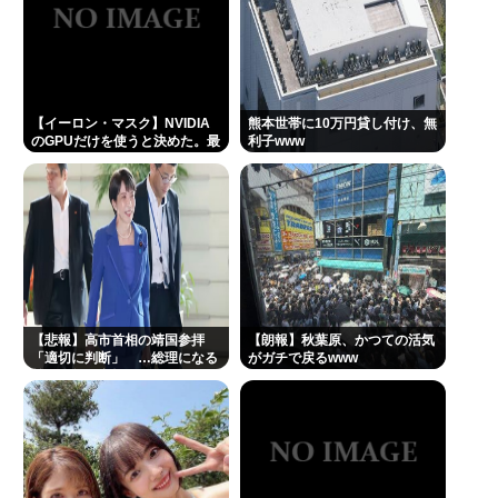
熊本出身の大物芸能人なのに寄付したという話が全
く出てこない人いるよな🙄
【緊急】少子化の原因、判明するwww
誰でもできる仕事してるやつって死にたくならん
【イーロン・マスク】NVIDIA
熊本世帯に10万円貸し付け、無
の？
のGPUだけを使うと決めた。最
利子www
も優れているからだ
有田哲平、高田馬場は「嫌いな街ですね」「早稲田
大学がございます、僕は落ちましたので」
1浪して法政に入った女さん、ワカッテTVのせいでジ
サツする
許せない不祥事タレントランキングが発表される 俺
たちの永野芽郁を抑えて1位に輝いたのは…
【悲報】高市首相の靖国参拝
【朗報】秋葉原、かつての活気
「適切に判断」 …総理になる
がガチで戻るwww
佐藤二朗さんと橋本愛さん、騒動1ヶ月後にそれぞれ
前の昨年は参拝
SNS復帰し初ツイートが出揃う
Powered by livedoor 相互RSS