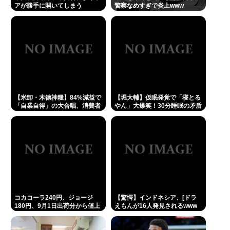
アが勝手に開いてしまう
警察なめすぎで炎上www
【米卸・木徳神糧】84%減益で
【堀大輔】仮眠発覚で「寝とる
「自業自得」の大合唱、消費者
やん」大爆笑！30分睡眠の矛盾
離れが招いた逆説
にネット騒然
コカコーラ240円、ジョージ
【驚愕】インドネシア、[ドラ
180円、9月1日出荷分から値上
えもんが16人発見されるwww
げ。ガソリンより高いとか意味
不明すぎる