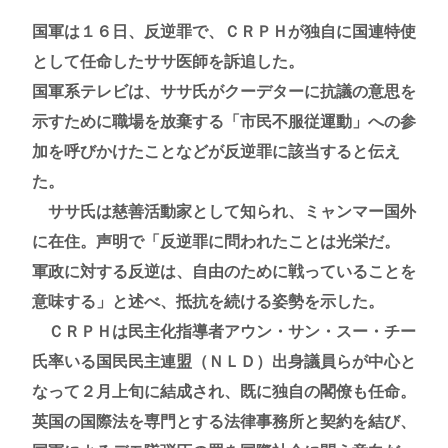
国軍は１６日、反逆罪で、ＣＲＰＨが独自に国連特使
として任命したササ医師を訴追した。
国軍系テレビは、ササ氏がクーデターに抗議の意思を
示すために職場を放棄する「市民不服従運動」への参
加を呼びかけたことなどが反逆罪に該当すると伝え
た。
ササ氏は慈善活動家として知られ、ミャンマー国外
に在住。声明で「反逆罪に問われたことは光栄だ。
軍政に対する反逆は、自由のために戦っていることを
意味する」と述べ、抵抗を続ける姿勢を示した。
ＣＲＰＨは民主化指導者アウン・サン・スー・チー
氏率いる国民民主連盟（ＮＬＤ）出身議員らが中心と
なって２月上旬に結成され、既に独自の閣僚も任命。
英国の国際法を専門とする法律事務所と契約を結び、