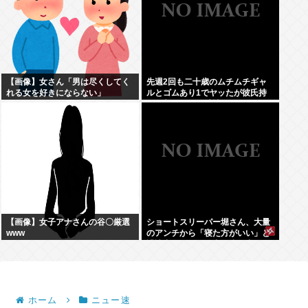
【画像】女さん「男は尽くしてく
先週2回も二十歳のムチムチギャ
れる女を好きにならない」
ルとゴムあり1でヤッたが彼氏持
ちと判明して脳破壊されとる
【画像】女子アナさんの谷〇厳選
ショートスリーパー堀さん、大量
www
のアンチから「寝た方がいい」と
誹謗中傷され配信中に泣き出して
しまう
ホーム
ニュー速