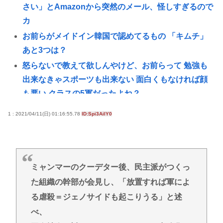
さい」とAmazonから突然のメール、怪しすぎるので
カ
お前らがメイドイン韓国で認めてるもの 「キムチ」
あと3つは？
怒らないで教えて欲しんやけど、お前らって 勉強も
出来なきゃスポーツも出来ない 面白くもなければ顔
も悪い クラスの5軍だったよね？
【イーロン・マスク】NVIDIAのGPUだけを使うと決
1 : 2021/04/11(日) 01:16:55.78
ID:Spi3AiIY0
めた。最も優れているからだ
熊本世帯に10万円貸し付け、無利子www
【悲報】高市首相の靖国参拝「適切に判断」 …総
ミャンマーのクーデター後、民主派がつくっ
理になる前の昨年は参拝
た組織の幹部が会見し、「放置すれば軍によ
【朗報】秋葉原、かつての活気がガチで戻るwww
る虐殺＝ジェノサイドも起こりうる」と述
【画像】 女雀士さん、普通に脱いでしまうwww
べ、
タイピング最強になりたいどうすればいいか教えろ