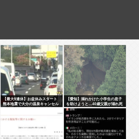
【最大9連休】お盆休みスタート
【愛知】溺れかけた小学生の息子
熊本地震で大分の温泉キャンセル
を助けようと…40歳父親が溺れ死
相次ぐ 被害なしでも旅行先変更
亡 家族3人で川遊びに 息子は妻に
助けられる