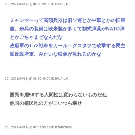
28 : 2021/04/11(日) 02:28:29.68
ID:BAIl7oQ70
ミャンマーって高額兵器は旧ソ連とか中華とかの旧東
側、歩兵の装備は欧米製が多くて制式弾薬がNATO弾
とかごちゃまぜなんだな
政府軍のT-72戦車をカール・グスタフで攻撃する民主
派反政府軍、みたいな映像が見れるのかな
29 : 2021/04/11(日) 02:29:49.55
ID:IiMzPro/0
国民を虐56する人間性は変わらないものだね
他国の植民地の方がこいつら幸せ
30 : 2021/04/11(日) 02:41:53.01
ID:B7bPC5K/0