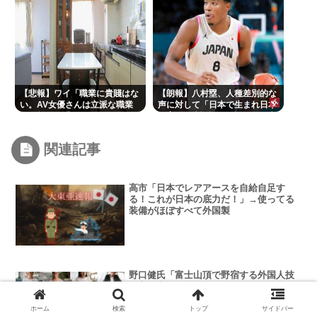
【悲報】ワイ「職業に貴賤はな
【朗報】八村塁、人種差別的な
い。AV女優さんは立派な職業
声に対して「日本で生まれ日本
だ」敵さん「じゃあ君の娘が
で育ち日本語話す。誰に何を言
AV出てもええの？」www
われようが日本人」
関連記事
高市「日本でレアアースを自給自足す
る！これが日本の底力だ！」→使ってる
装備がほぼすべて外国製
野口健氏「富士山頂で野宿する外国人技
能実習生がいる。雨降りゃ死ぬぞ」
ホーム
検索
トップ
サイドバー