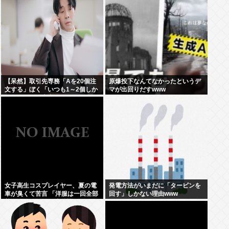
【呆然】取引先専務「Aを20個注
原爆投下なんてなかったというデ
文する」ぼく「いつも1～2個しか
マが出回りだすwww
使わないけど本当に20であって
る？」取専「あってる」⇒結果！
女子高生コスプレイヤー、夏の電
発電方法がいまだに「タービンを
車が臭くて苦言 「洋服は一回全部
回す」しかない理由www
熱湯につけよう！洗濯機はキッチ
ンハイター薄めた水で一回まわそ
う！」