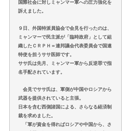
国際社会に対しミャンマー軍への圧力強化を
誰かワンウェイネジってやつの外し方教えて
訴えました。
【緊急】少子化の原因、判明するwww
誰でもできる仕事してるやつって死にたくならん
９日、外国特派員協会で会見を行ったのは、
の？
ミャンマーで民主派が「臨時政府」として組
織したＣＲＰＨ＝連邦議会代表委員会で国連
Powered by livedoor 相互RSS
特使を担うササ医師です。
ササ氏は先月、ミャンマー軍から反逆罪で指
名手配されています。
会見でササ氏は、軍側が中国やロシアから
武器を提供されていると主張。
日本を含む西側諸国による、さらなる経済制
裁を求めました。
「軍が資金を得ればロシアや中国から、さ