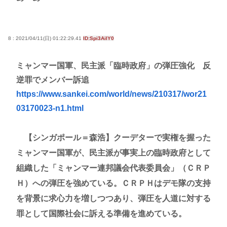
8 : 2021/04/11(日) 01:22:29.41
ID:Spi3AiIY0
ミャンマー国軍、民主派「臨時政府」の弾圧強化 反
逆罪でメンバー訴追
https://www.sankei.com/world/news/210317/wor21
03170023-n1.html
【シンガポール＝森浩】クーデターで実権を握った
ミャンマー国軍が、民主派が事実上の臨時政府として
組織した「ミャンマー連邦議会代表委員会」（ＣＲＰ
Ｈ）への弾圧を強めている。ＣＲＰＨはデモ隊の支持
を背景に求心力を増しつつあり、弾圧を人道に対する
罪として国際社会に訴える準備を進めている。