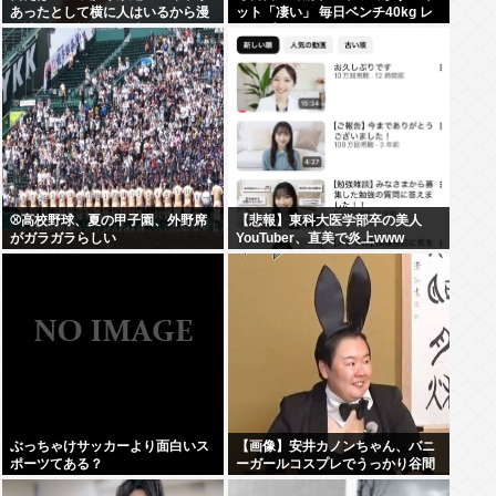
あったとして横に人はいるから漫
ット「凄い」 毎日ベンチ40kg レ
画読むのは憚られる時って何すれ
ッグプレス40kgやってます←ネッ
ばいいの？
ト「笑」
⚾高校野球、夏の甲子園、外野席
【悲報】東科大医学部卒の美人
がガラガラらしい
YouTuber、直美で炎上www
ぶっちゃけサッカーより面白いス
【画像】安井カノンちゃん、バニ
ポーツてある？
ーガールコスプレでうっかり谷間
が見えてしまう