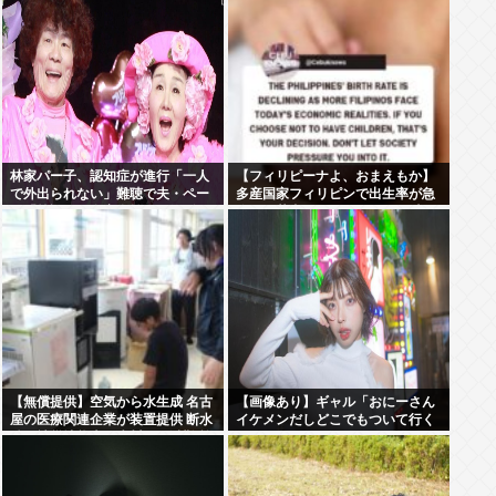
たら！！！！
林家パー子、認知症が進行「一人
【フィリピーナよ、おまえもか】
で外出られない」難聴で夫・ペー
多産国家フィリピンで出生率が急
と「筆談」…自宅全焼から約1年
降下、若者はSEXよりSNSの時代
へ
【無償提供】空気から水生成 名古
【画像あり】ギャル「おにーさん
屋の医療関連企業が装置提供 断水
イケメンだしどこでもついて行く
続く被災地熊本・氷川町の避難所
よ♡♡♡♡」⇒♡♡
に