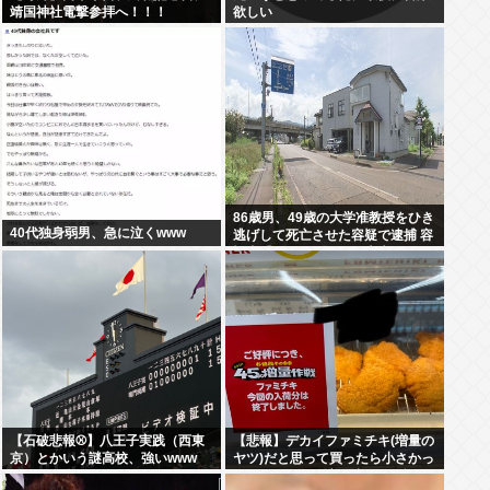
靖国神社電撃参拝へ！！！
欲しい
86歳男、49歳の大学准教授をひき
40代独身弱男、急に泣くwww
逃げして死亡させた容疑で逮捕 容
疑者「ぶつかったのは大木」と否
認
【石破悲報⚾】八王子実践（西東
【悲報】デカイファミチキ(増量の
京）とかいう謎高校、強いwww
ヤツ)だと思って買ったら小さかっ
たからわざわざ店に戻って確認し