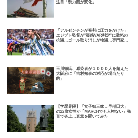
注目「勢力図が変化」
「アルゼンチンが審判に圧力をかけた」
エジプト監督が"疑惑VAR判定"に激怒の
抗議…ゴール取り消しが物議…専門家見
解も割れる
玉川徹氏、感染者が１０００人を超えた
大阪府に「吉村知事の対応が場当たり
的」
【学歴界隈】「女子御三家→早稲田大」
の22歳女性が「MARCHでも人権ない」発
言で炎上…真意を聞いてみた