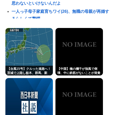
思わないといけないんだよ
一人っ子母子家庭育ちワイ(26)、無職の母親が再婚す
るらしくて驚愕
イスラエル、世界から孤立の道を選択！
【動画】女子アナ「流しそうめん初体験します！ズ
ズッズッ…ズッ…ゲホォッ！」
(📞´ん`)「はい嫌儲子供電話相談室」👧「犬は大きい
小さいのがいるのになんで猫はみんな同じ大きさな
の？」
【台風15号】クルッた進路へ！
【中国】橋の欄干が強風で倒
ガチで死にたい時ってどうしたらいいの？
茨城で上陸し栃木、群馬、新
壊、中に鉄筋がないことが発覚
潟、富山、石川を蹂躙して日本
＝当局「接着剤で固定した」
新しいキーボード買いたいんだけど、今のキーボー
海へ
ド壊れなくて買う理由が見つからない
及川光博、56歳の “おめでた婚” に祝福続々 SNSで
は「檀れいと離婚してたの？」驚く声も
【世論調査】ウクライナ戦争を特に支持する属性。