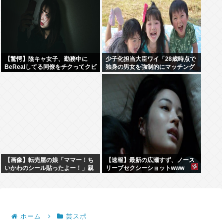
【驚愕】陰キャ女子、勤務中に
少子化担当大臣ワイ「28歳時点で
BeRealしてる同僚をチクってクビ
独身の男女を強制的にマッチング
にさせるwww
させて子ども産ませます」
【画像】転売屋の娘「ママー！ち
【速報】最新の広瀬すず、ノース
いかわのシール貼ったよー！」親
リーブセクシーショットwww
「！！！！！！」
ホーム
芸スポ