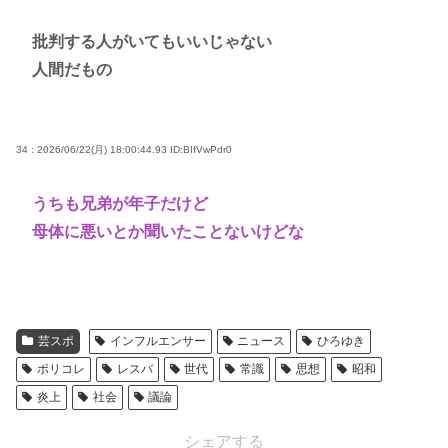
批判する人がいてもいいじゃない
人間だもの
34 : 2026/06/22(月) 18:00:44.93
ID:BIfVwPdr0
うちも兄弟が年子だけど
母体に悪いとか聞いたことないけどな
芸スポ
インフルエンサー
ニュース
ひろゆき
ポリコレ
レスバ
世代
常識
思想
昭和
炎上
社会
議論
シェアする