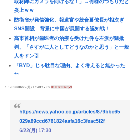
取材陣にカメラを向けるな！」→何様のつもりだと
炎上ｗｗ
防衛省が発信強化、報道官や統合幕僚長が相次ぎ
SNS開設…背景に中国が展開する認知戦！
高市首相が歯医者の治療を受けた件を左派が猛批
判、「さすがに人としてどうなのかと思う」と一般
人をドン引
「BYD」じゃ駄目な理由、よく考えると無かった
わ。
ネトウヨ「大臣にブロックされたら公的情報を受け
1 : 2026/06/22(月) 17:49:17.89
ID:hTz0DZqv9
取れない」→小野田レスバ担当大臣(35)「ブロックし
ても普通に投稿見れます」
【悲報】中国さん、日本に対しあまりにも酷い暴言
https://news.yahoo.co.jp/articles/879bbc65
を放つ 「侵略戦争仕掛けたくせに原爆で被害者ビ
029a89ccd6761824aafa16c3feac5f2f
ジネスするな」
6/22(月) 17:30
1度でもニートになると社会復帰する難易度が恐ろし