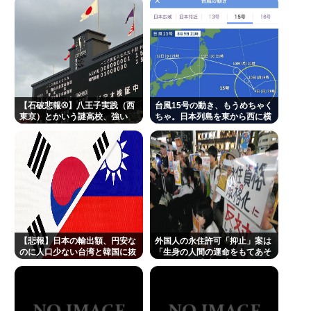
【石破悲報⚾】八王子実践（西
台風15号の動き、もうめちゃく
東京）とかいう謎高校、強い
ちゃ。日本列島を東から西に横
www
断
【悲報】日本の輸出額、円安な
外国人の永住許可「抑止」案は
のに人口少ない台湾と韓国に抜
「生身の人間の運命をもてあそ
かれてしまうwww
んでいる」 東京・高田馬場で反
対アピール