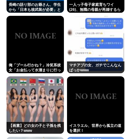
男性・高齢者・富裕層・モスクワ在住・主な情報源
長崎の語り部のお爺さん、学生
一人っ子母子家庭育ちワイ
から「日本も核武装が必要」と
(26)、無職の母親が再婚するら
テレビ
言われ発狂
しくて驚愕
楽しんご、神田うのの印象を率直に吐露「あまりに
も素っ気ない態度を取られて寂しい」
A💕V女優『瀬戸環奈』、パチ●コ屋にイベント来店
し、弱男が大集結www 👉
俺「プール行かね？」冷笑系彼
マチアプの女、ガチでこんなん
Powered by livedoor 相互RSS
女「お金払って水溜まりに行っ
ばっかwww
てどうすんの」→こういう女と
付き合ってられる？？
【画素】どの女の子と子孫を残
イスラエル、世界から孤立の道
したい？www
を選択！