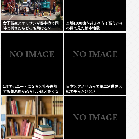
女子高生とオッサンが熱中症で同
全壊1000棟を超えそう！高市がそ
時に倒れたらどっち助ける？
の目で見た熊本地震
1度でもニートになると社会復帰
日本とアメリカって第二次世界大
する難易度が恐ろしいほど高くな
戦で争ったけどさ
ってしまう件