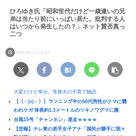
ひろゆき氏「昭和世代だけど一歳違いの兄
弟は当たり前にいっぱい居た。批判する人
はいつから発生したの？」ネット賛否真っ
二つ
2026.06.22 18:01
大変だけど幸せ。等身大の子育て物語。
【（・(ｪ)・）】ランニング中の50代男性がクマに襲
われケガ 体長約1.3メートルのツキノワグマに腕
台風15号「チャンホン」迷走ｗｗｗｗ
【悲報】テレ東の若手女子アナ「国民が勝手に我々