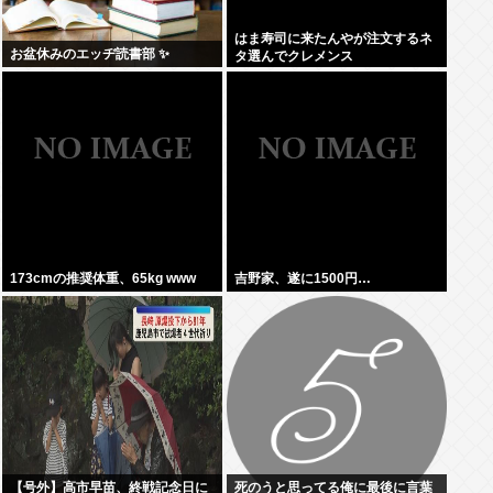
はま寿司に来たんやが注文するネ
お盆休みのエッヂ読書部 ✨
タ選んでクレメンス
173cmの推奨体重、65kg www
吉野家、遂に1500円…
【号外】高市早苗、終戦記念日に
死のうと思ってる俺に最後に言葉