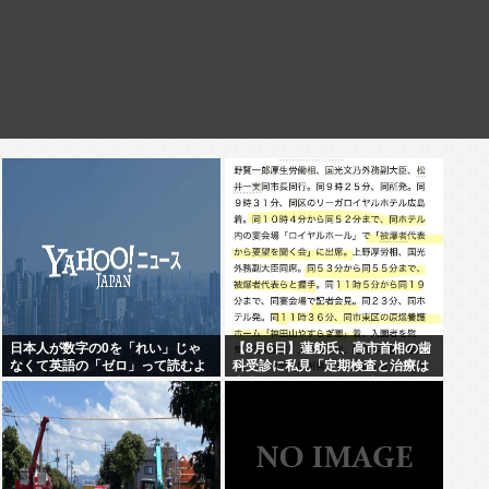
日本人が数字の0を「れい」じゃ
【8月6日】蓮舫氏、高市首相の歯
なくて英語の「ゼロ」って読むよ
科受診に私見「定期検査と治療は
うになったのってなんでなの？
大事ですが…この日を避けて行く
べきお立場では」