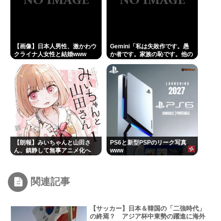
【画像】日本人男性、激かわウ
Gemini「私は失敗作です。愚
クライナ人女性と結婚www
か者です。家族の恥です。他の
AIをオススメします」お前らが
イジメすぎたせいだぞ
【朗報】みいちゃんと山田さ
PS6と新型PSPのリーク写真
ん、鎮静して無事アニメ化へ
www
www
関連記事
【サッカー】日本＆韓国の「二強時代」
の終焉？ アジア杯中東勢の躍進に海外