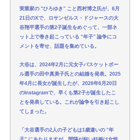
いほど高くなってしまう件
実業家の “ひろゆき” こと西村博之氏が、6月
【画像】後藤真希(40)さん、現役アイドルに公開処刑
21日のXで、ロサンゼルス・ドジャースの大
される
谷翔平選手の第2子誕生をめぐって、一部ネ
【画像】中山美穂さん、片岡愛之助との笑顔の生前
ット上で巻き起こっている “年子” 論争にコ
ショットが公開
メントを寄せ、話題を集めている。
イスラエル、世界から孤立の道を選択！
(📞´ん`)「はい嫌儲子供電話相談室」👧「犬は大きい
大谷は、2024年2月に元女子バスケットボー
小さいのがいるのになんで猫はみんな同じ大きさな
ル選手の田中真美子氏との結婚を発表。2025
の？」
年4月に長女が誕生したが、2026年6月20日
ガチで死にたい時ってどうしたらいいの？
のInstagramで、早くも第2子が誕生したこ
新しいキーボード買いたいんだけど、今のキーボー
とを発表している。これが論争を引き起こし
ド壊れなくて買う理由が見つからない
てしまった。
Powered by livedoor 相互RSS
「大谷選手の2人の子どもは1歳違いの “年
子” にあたりますが、間隔が短い妊娠は女性