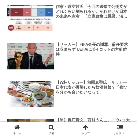
作家・暇空茜氏「今回の選挙で公明党が
どれくらい削られるか。それだけが日本
の未来を左右」「立憲政権は最悪。潰せ
るのは自民党だけ」
【サッカー】FIFA会長の謝罪、辞任要求
は収まらず UEFAはボイコットの方針維
持
【W杯サッカー】前園真聖氏 サッカー
日本代表が優勝したら飲酒解禁？「喜び
を分かち合いたいなって」
【💩】堀江貴文「西村うんこ」「ウ●コ大
臣」 酒類提供についての政府方針で経
済再生担当相を痛烈批判
ホーム
検索
トップ
サイドバー