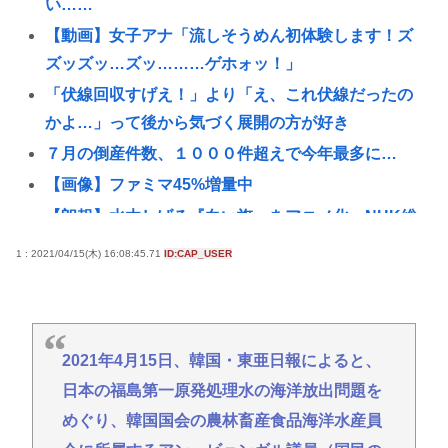
い……
【動画】女子アナ「流しそうめん初体験します！ズ
ズッズッ…ズッ………ゲホォッ！」
「伏線回収すげえ！」より「え、これ伏線だったの
かよ…」って後から気づく展開の方が好き
７月の倒産件数、１０００件超えで今年最多に…
【画像】ファミマ45%増量中
【朗報】水木しげる『白い旗』をアニメ化、NHK総
合で8月16日放送
1 : 2021/04/15(木) 16:08:45.71
ID:CAP_USER
【陽キャ？】ヤリラ系（やりらふぃー）がモテる理
由🔥www
【悲報】長野県上高地の山小屋にゴミの大量不法投
2021年4月15日、韓国・東亜日報によると、
棄
日本の福島第一原発処理水の海洋放出問題を
【世論調査】フジ『Mr.サンデー』「消費税減税に反
めぐり、韓国国会の農林畜産食品海洋水産員
対が58％で賛成を上回る！」 → www