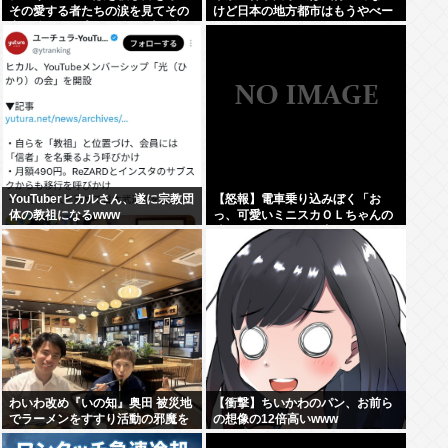
その愛する者たちの涙を見てその
けど日本の地方都市はもうやべー
妻や娘をレ●プするのが最大の喜
ぞ
び」
YouTuberヒカルさん、遂に宗教団
【怒報】電車乗り込みぼく「お
体の教祖になるwww
っ、可愛いミニスカＯＬちゃんの
隣あいてんじゃん！座ったろ！」
→結果w w w w w w w w
わいわ改め『いの知』奥田 被災地
【衝撃】ちいかわのパン、お前ら
でラーメンをすすり活動の邪魔を
の想像の12倍高いwww
行う