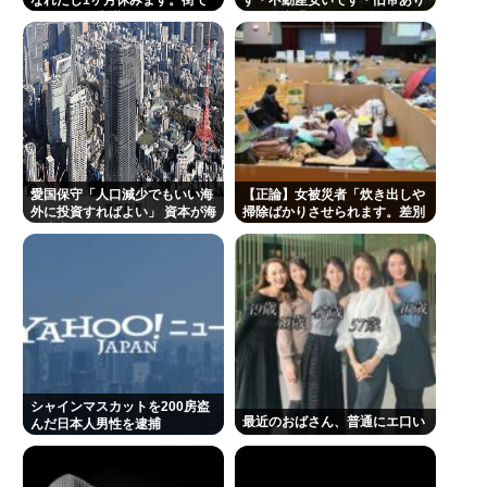
なれたし1ヶ月休みます。街で
す・不動産安いです・旧帝あり
見かけても声掛けないでね」
ます・空港あります 不人気な理
由
愛国保守「人口減少でもいい海
【正論】女被災者「炊き出しや
外に投資すればよい」 資本が海
掃除ばかりさせられます。差別
外流出し賃金もGDPも上がらず
ですよね？」
海外が成長
シャインマスカットを200房盗
最近のおばさん、普通にエ口い
んだ日本人男性を逮捕