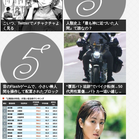
こいつ、Twitterでメチャクチャよ
人類史上『最も神に近づいた人
く見る
間』て誰なの？
昔のFlashゲームで、小さい棒人
“覆面パト追跡”でバイク転倒→50
間を操作して配置されたブロック
代男性重傷…パトカー追い越し→
上でゴールに行くゲーム、覚えて
赤色灯つけた後まもなく転倒
いる人いない？