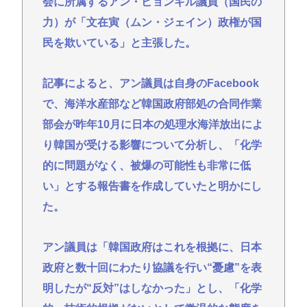
会に所属するアン・ビョンギル議員（国民の
【高市早苗】高市早苗、長崎市民から冷たい目を向
力）が「文在寅（ムン・ジェイン）政権が国
けられたり睨まれたりする
民を欺いている」と主張した。
【なぞなぞ】義母、義妹、エ口いのどっち！
スーパーカブとハンターカブで迷っているどっちが
記事によると、アン議員は自身のFacebook
いいの
で、海洋水産部など韓国政府部処の合同作業
Redditを読んでると外人って日本に対してはよく調
部会が昨年10月に日本の処理水海洋放出によ
べもせずに思い込みで勝手に議論してるよな
り韓国が受ける影響について分析し、「化学
愛知県最強のスーパー、満場一致で決まる
的に問題がなく、被爆の可能性も非常に低
Powered by livedoor 相互RSS
い」とする報告書を作成していたと明かにし
た。
アン議員は「韓国政府はこれを根拠に、日本
政府と数十回にわたり協議を行い“憂慮”を表
明したが“反対”はしなかった」とし、「化学