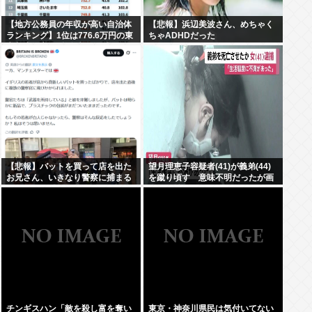
【地方公務員の年収が高い自治体
【悲報】浜辺美波さん、めちゃく
ランキング】1位は776.6万円の東
ちゃADHDだった
京都小平市 (平均年齢41.1歳）、2
位は神奈川県川崎市の776.4万
円、3位は東京都武蔵野市の765.4
万円
【悲報】バットを買って店を出た
望月理恵子容疑者(41)が義弟(44)
お兄さん、いきなり警察に捕まる
を蹴り頃す 意味不明だったが画
www
像みて納得・・・
チンギスハン「敵を殺し富を奪い
東京・神奈川県民は気付いてない