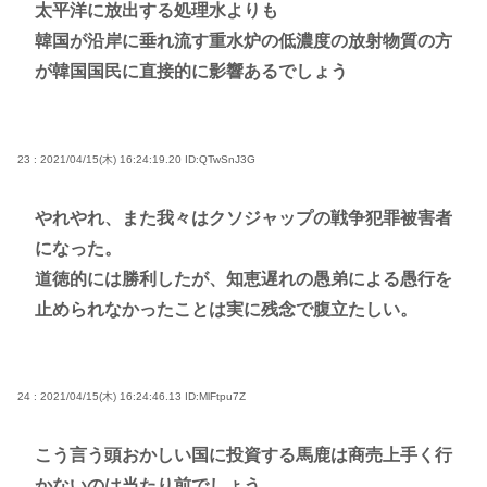
太平洋に放出する処理水よりも
韓国が沿岸に垂れ流す重水炉の低濃度の放射物質の方
が韓国国民に直接的に影響あるでしょう
23 : 2021/04/15(木) 16:24:19.20
ID:QTwSnJ3G
やれやれ、また我々はクソジャップの戦争犯罪被害者
になった。
道徳的には勝利したが、知恵遅れの愚弟による愚行を
止められなかったことは実に残念で腹立たしい。
24 : 2021/04/15(木) 16:24:46.13
ID:MlFtpu7Z
こう言う頭おかしい国に投資する馬鹿は商売上手く行
かないのは当たり前でしょう