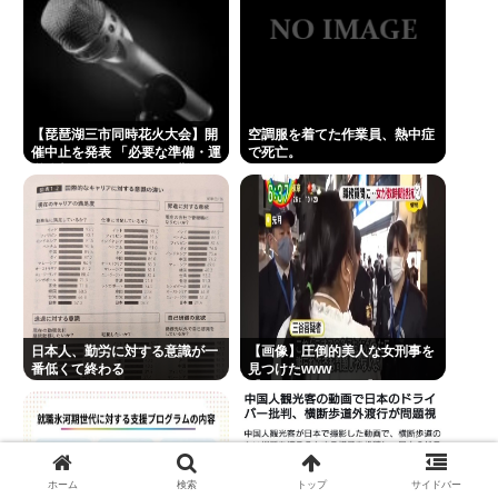
【琵琶湖三市同時花火大会】開
空調服を着てた作業員、熱中症
催中止を発表 「必要な準備・運
で死亡。
営体制を整えることが困難」
22日の開催予定…3市は関与否
定
日本人、勤労に対する意識が一
【画像】圧倒的美人な女刑事を
番低くて終わる
見つけたwww
【Pickup08082906】
ホーム
検索
トップ
サイドバー