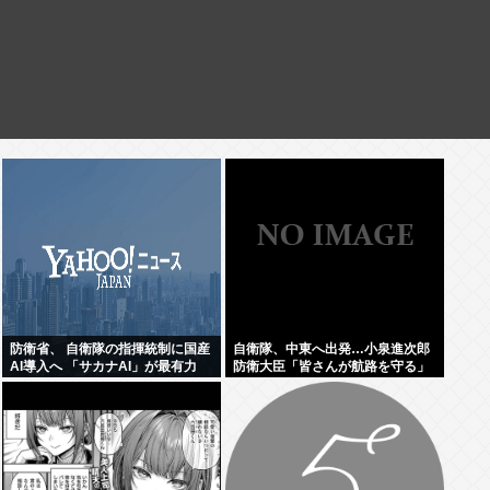
防衛省、 自衛隊の指揮統制に国産
自衛隊、中東へ出発…小泉進次郎
AI導入へ 「サカナAI」が最有力
防衛大臣「皆さんが航路を守る」
www