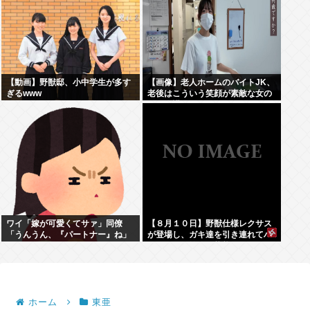
【動画】野獣邸、小中学生が多す
【画像】老人ホームのバイトJK、
ぎるwww
老後はこういう笑顔が素敵な女の
子に介護されたいよな
ワイ「嫁が可愛くてサァ」同僚
【８月１０日】野獣仕様レクサス
「うんうん、『パートナー』ね」
が登場し、ガキ達を引き連れてハ
ーメルンの笛吹き状態となる （※
動画あり）
ホーム
東亜