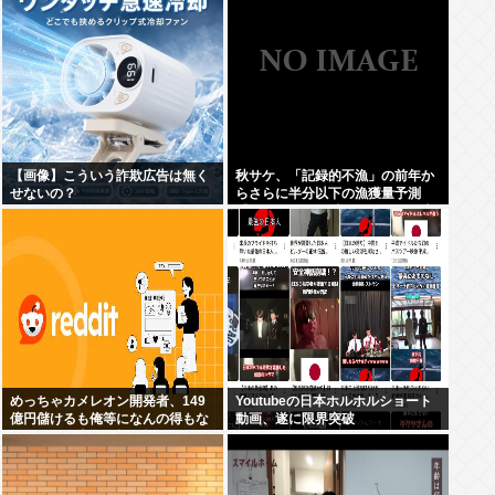
【画像】こういう詐欺広告は無く
秋サケ、「記録的不漁」の前年か
せないの？
らさらに半分以下の漁獲量予測
「なぜこれほど減ったのか、日本
人の叡智を集めてもわからな
い…」
めっちゃカメレオン開発者、149
Youtubeの日本ホルホルショート
億円儲けるも俺等になんの得もな
動画、遂に限界突破
いだろと欧米白人掲示板redditで
話題に