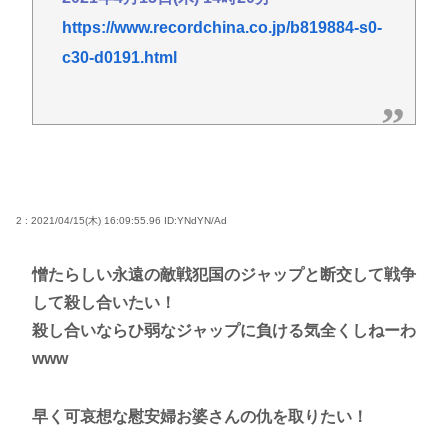
https://www.recordchina.co.jp/b819884-s0-
c30-d0191.html
2 : 2021/04/15(木) 16:09:55.96
ID:YNdYN/Ad
憎たらしい永遠の敵戦犯国のジャップと断交して戦争
して殺し合いたい！
殺し合いならひ弱なジャップに負ける気全くしねーわ
www
早く可哀想な慰安婦お婆さんの仇を取りたい！