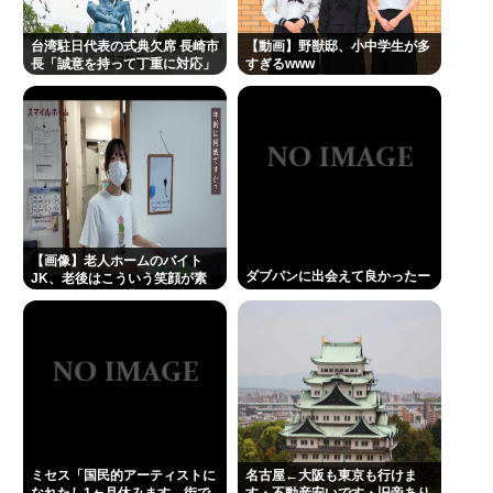
佐藤二朗、胸中吐露「”ほんとうのこと”を僕の口か
らは何ひとつ言えなくて…言葉にできぬ悔しさ」
台湾駐日代表の式典欠席 長崎市
【動画】野獣邸、小中学生が多
長「誠意を持って丁重に対応」
すぎるwww
NHKさん、女がいかにイージーモードかをわかりや
すく放映してしまうwww
あのちゃんさん、完全に許される 何で燃えたか忘れ
るほど許されてしまう
愛知県最強のスーパー、満場一致で決まる
ジャンポケ斎藤、懲役7年求刑の翌週にバームクーヘ
【画像】老人ホームのバイト
ン手渡し販売、反省の色なしとX民に批判される
ダブパンに出会えて良かったー
JK、老後はこういう笑顔が素
敵な女の子に介護されたいよな
Powered by livedoor 相互RSS
ミセス「国民的アーティストに
名古屋←大阪も東京も行けま