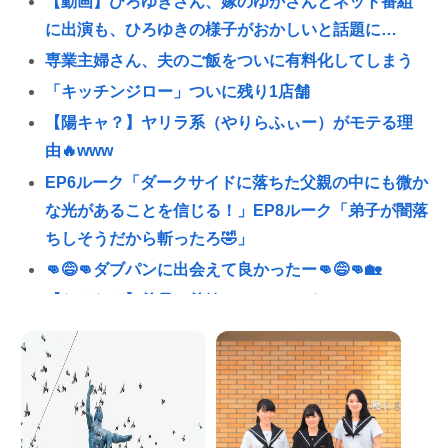
【動画】ひろゆきさん、嫁のゆかさんとネット番組
に出演も、ひろゆきの様子がおかしいと話題に…
専業主婦さん、夫のご飯をついに有料化してしまう
「キッチンジロー」ついに残り1店舗
【陽キャ？】ヤリラ系（やりらふぃー）がモテる理
由🔥www
EP6ルーク「ダークサイドに落ちた父親の中にも微か
な光があることを信じる！」EP8ルーク「弟子が闇落
ちしそうだから斬ったろ🤣」
👊😅👊ダブパンに出会えて良かったー👊😅👊🏡
【なぞなぞ】義母、義妹、エ口いのどっち！
スーパーカブとハンターカブで迷っているどっちが
いいの
Redditを読んでると外人って日本に対してはよく調
べもせずに思い込みで勝手に議論してるよな