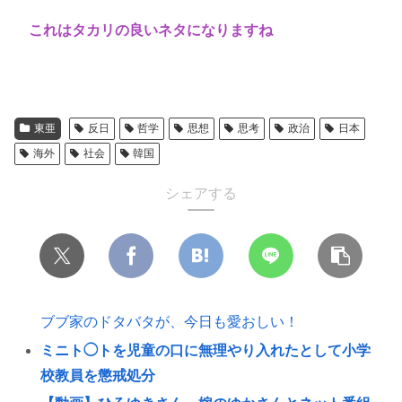
これはタカリの良いネタになりますね
東亜
反日
哲学
思想
思考
政治
日本
海外
社会
韓国
シェアする
ブブ家のドタバタが、今日も愛おしい！
ミニト◯トを児童の口に無理やり入れたとして小学
校教員を懲戒処分