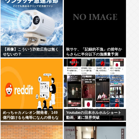
【画像】こういう詐欺広告は無く
秋サケ、「記録的不漁」の前年か
せないの？
らさらに半分以下の漁獲量予測
「なぜこれほど減ったのか、日本
人の叡智を集めてもわからな
い…」
めっちゃカメレオン開発者、149
Youtubeの日本ホルホルショート
億円儲けるも俺等になんの得もな
動画、遂に限界突破
いだろと欧米白人掲示板redditで
話題に