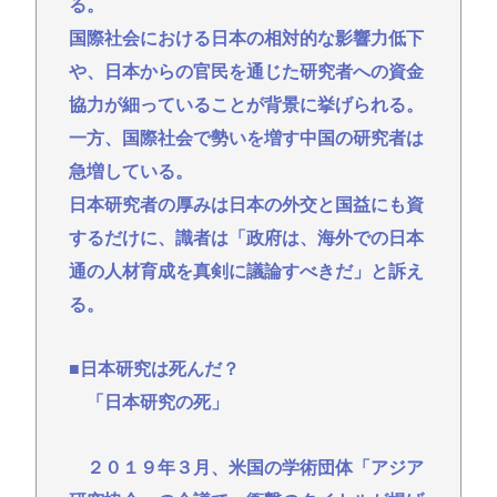
る。
支持」言及 [8/10]
国際社会における日本の相対的な影響力低下
【朗報】めっちゃカメレオン、売上147億円規模も
や、日本からの官民を通じた研究者への資金
「俺等になんの得もなくこんなもん」
協力が細っていることが背景に挙げられる。
松屋、牛めし、390円、牛丼、業界、激震 | 牛丼って
一方、国際社会で勢いを増す中国の研究者は
260円くらいじゃなかった？
急増している。
【陽キャ？】ヤリラ系（やりらふぃー）がモテる理
日本研究者の厚みは日本の外交と国益にも資
由🔥www
するだけに、識者は「政府は、海外での日本
【なぞなぞ】義母、義妹、エ口いのどっち！
通の人材育成を真剣に議論すべきだ」と訴え
スーパーカブとハンターカブで迷っているどっちが
る。
いいの
Redditを読んでると外人って日本に対してはよく調
■日本研究は死んだ？
べもせずに思い込みで勝手に議論してるよな
「日本研究の死」
Powered by livedoor 相互RSS
２０１９年３月、米国の学術団体「アジア