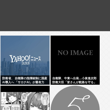
防衛省、 自衛隊の指揮統制に国産
自衛隊、中東へ出発…小泉進次郎
AI導入へ 「サカナAI」が最有力
防衛大臣「皆さんが航路を守る」
www