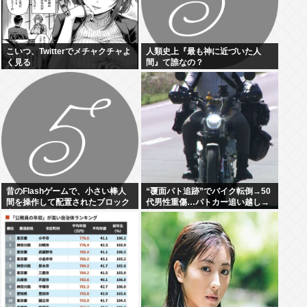
こいつ、Twitterでメチャクチャよ
人類史上『最も神に近づいた人
く見る
間』て誰なの？
昔のFlashゲームで、小さい棒人
“覆面パト追跡”でバイク転倒→50
間を操作して配置されたブロック
代男性重傷…パトカー追い越し→
上でゴールに行くゲーム、覚えて
赤色灯つけた後まもなく転倒
いる人いない？