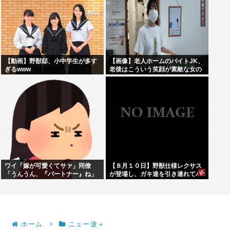
【動画】野獣邸、小中学生が多す
【画像】老人ホームのバイトJK、
ぎるwww
老後はこういう笑顔が素敵な女の
子に介護されたいよな
ワイ「嫁が可愛くてサァ」同僚
【８月１０日】野獣仕様レクサス
「うんうん、『パートナー』ね」
が登場し、ガキ達を引き連れてハ
ーメルンの笛吹き状態となる （※
動画あり）
ホーム
ニュー速＋