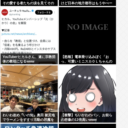
その愛する者たちの涙を見てその
けど日本の地方都市はもうやべー
妻や娘をレ●プするのが最大の喜
ぞ
び」
YouTuberヒカルさん、遂に宗教団
【怒報】電車乗り込みぼく「お
体の教祖になるwww
っ、可愛いミニスカＯＬちゃんの
隣あいてんじゃん！座ったろ！」
→結果w w w w w w w w
わいわ改め『いの知』奥田 被災地
【衝撃】ちいかわのパン、お前ら
でラーメンをすすり活動の邪魔を
の想像の12倍高いwww
行う