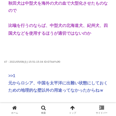
秋田犬は中型犬を海外の犬の血で大型化させたものな
ので
比喩を行うのならば、中型犬の北海道犬、紀州犬、四
国犬などを使用するほうが適切ではないのか
47 : 2021/05/08(土) 15:51:15.04
ID:GT4dYtJf0
>>1
元からロシア、中国を太平洋に出難い状態にしておく
ための地理的な壁以外の用途ってなかったからねｗ
48 : 2021/05/08(土) 15:51:25.22
ID:qq5YUYm/0
ホーム
検索
トップ
サイドバー