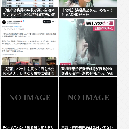
【地方公務員の年収が高い自治体
【悲報】浜辺美波さん、めちゃく
ランキング】1位は776.6万円の東
ちゃADHDだった
京都小平市 (平均年齢41.1歳）、2
位は神奈川県川崎市の776.4万
円、3位は東京都武蔵野市の765.4
万円
【悲報】バットを買って店を出た
望月理恵子容疑者(41)が義弟(44)
お兄さん、いきなり警察に捕まる
を蹴り頃す 意味不明だったが画
www
像みて納得・・・
チンギスハン「敵を殺し富を奪い
東京・神奈川県民は気付いてない