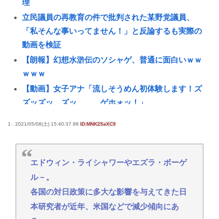
理
立民議員の再教育の件で批判された某野党議員、
「私そんな事いってません！」と反論するも実際の
動画を検証
【朗報】幻想水滸伝のソシャゲ、普通に面白いｗｗ
ｗｗｗ
【動画】女子アナ「流しそうめん初体験します！ズ
ズッズッ…ズッ………ゲホォッ！」
お前らの「AI」の活用法を教えてくれ【ChatGPT、
1 : 2021/05/08(土) 15:40:37.98
ID:MNK25aXC9
Claude】
【画像悲報】吉野家の新メニュー「極旨ステーキ定
食(1498円)」、肉の量が少なすぎて大炎上してしま
エドウィン・ライシャワーやエズラ・ボーゲ
う…www
ル－。
【悲報】NHKさん、女がいかにイージーモードかを
各国の対日政策に多大な影響を与えてきた日
わかりやすく放映してしまうwww
本研究者が近年、米国などで減少傾向にあ
東南アジア、台湾問題で中国に傾斜 タイが「統一