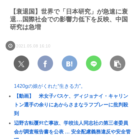
【衰退国】世界で「日本研究」が急速に衰
退…国際社会での影響力低下を反映、中国
研究は急増
2021.05.08 16:10
1420gの娘がくれた“生きる力”。
【動画】 米女子バスケ、ディジョナイ・キャリン
トン選手の余りにあからさまなラフプレーに批判殺
到
辺野古転覆ﾀﾋ亡事故、学校法人同志社の第三者委員
会が調査報告書を公表 … 安全配慮義務違反や安全管