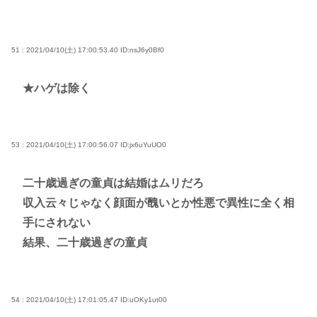
51 : 2021/04/10(土) 17:00:53.40
ID:nsJ6y0Bf0
★ハゲは除く
53 : 2021/04/10(土) 17:00:56.07
ID:jx6uYuUO0
二十歳過ぎの童貞は結婚はムリだろ
収入云々じゃなく顔面が醜いとか性悪で異性に全く相
手にされない
結果、二十歳過ぎの童貞
54 : 2021/04/10(土) 17:01:05.47
ID:uOKy1ut00