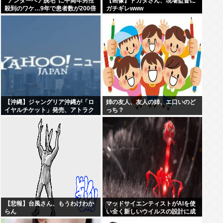
“アンダーヘア脱毛”に中高年男性
【画像】ドカタさん、現場監督に
殺到のワケ…9年で患者数が200倍
ガチギレwww
以上
【沖縄】ジャングリア沖縄が「ロ
姉の友人、友人の姉、エ口いのど
イヤルチケット」発売、アトラク
っち？
ションの優先案内などの特典…大
人2万9700円
【悲報】台風さん、もうわけわか
マッドサイエンティストがAIを使
らん
い全く新しいウイルスの設計に成
功