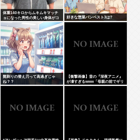
体重140キロからムキムキマッチ
好きな惣菜パンベスト3は?
ョになった男性の美しい身体がコ
チラ！！！
髭剃りの替え刃って高過ぎじゃ
【衝撃画像】昔の『深夜アニメ』
ね？？
が凄すぎるwww「母親の前でギリ
ギリ見れる深夜アニメ」がこち
ら…この名作アニメは…