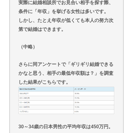
実際に結婚相談所でお見合い相手を探す際、
建てるwww
条件に「年収」を挙げる女性は多いです。
東浩紀さん、右からも左からも叩かれる「ポジショ
しかし、たとえ年収が低くても本人の努力次
ントークをしないからこそ信頼できる」と擁護され
るwww
第で結婚はできます。
イチローの晩年(2011-2019)の成績、流石に擁護でき
ないwww
（中略）
『ヤニねこ』新海誠、水島努、綾辻行人らクリエイ
さらに同アンケートで「ギリギリ結婚できる
ターが絶賛 過激描写はBPOでも議論に
かなと思う、相手の最低年収額は？」を調査
避難所地獄と化す「ずっと同じ食べ物&断水でトイレ
流せず悪臭&床に直接就寝&コロナ感染」
した結果がこちらです。
Powered by livedoor 相互RSS
30～34歳の日本男性の平均年収は450万円。