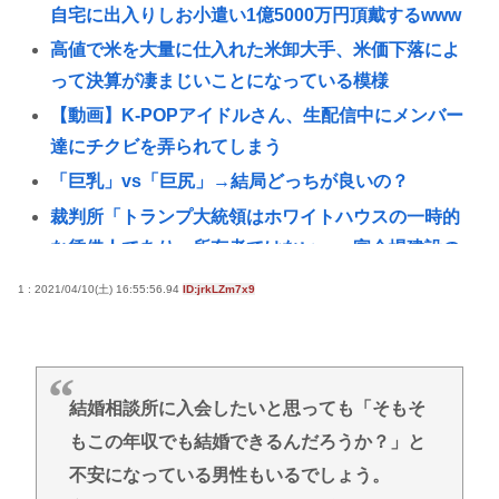
自宅に出入りしお小遣い1億5000万円頂戴するwww
高値で米を大量に仕入れた米卸大手、米価下落によ
って決算が凄まじいことになっている模様
【動画】K-POPアイドルさん、生配信中にメンバー
達にチクビを弄られてしまう
「巨乳」vs「巨尻」→結局どっちが良いの？
裁判所「トランプ大統領はホワイトハウスの一時的
な賃借人であり、所有者ではない」、宴会場建設の
工事差し止め命令
1 : 2021/04/10(土) 16:55:56.94
ID:jrkLZm7x9
【朗報】菅直人元総理、再評価されるwww
ロシアがNATOの結束を試す可能性、米情報分析で判
明
結婚相談所に入会したいと思っても「そもそ
【画像】たぬき顔の女の子ってなんであんな魅力的
もこの年収でも結婚できるんだろうか？」と
なん？ 【Pickup07091607】
不安になっている男性もいるでしょう。
【衝撃】ちいかわ作者さん、総額30億超の大豪邸を