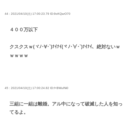
44 : 2021/04/10(土) 17:00:23.79
ID:9oKQarO70
４００万以下
クスクスｗ(ヾﾉ･∀･`)ﾅｲﾅｲ(ヾﾉ･∀･`)ﾅｲﾅｲ、絶対ないｗ
ｗｗｗｗ
45 : 2021/04/10(土) 17:00:24.82
ID:f+BWuINi0
三組に一組は離婚。アル中になって破滅した人を知っ
てるよ。