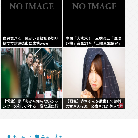
自民党さん、障がい者福祉を切り
中国「大洪水！」三峡ダム「決壊
捨てて財源捻出に成功www
危機」台風13号「三峡直撃確定」
日本「最も強い勢力で接近！（伊
勢湾台風級」台風13号と15号「中
国本土でぶつかり合う（前代未
聞」→
【愕然】妻「夫から知らないシャ
【画像】赤ちゃんを遺棄して逮捕
ンプーの匂いがする！変な店に行
の女さん(23)、公表された美人す
ってるに違いない！！！」探偵
ぎるご尊顔がこちら⇒www
「調べたところ･･･」⇒結果ｗｗ
ホーム
ニュー速＋