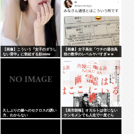
【画像】こういう『女子のダラし
【画像】女子高生「ウチの通信高
ない背中』に勃起する奴www
校の数学のレベルヤバすぎｗｗ
ｗ」
久しぶりの嫁へのセクロスの誘い
【高市朗報】オカルトは信じない
方、わからない
ケンモメンでも人生で一度ぐら
い"超自然的な体験"した事あるん
だろ？？