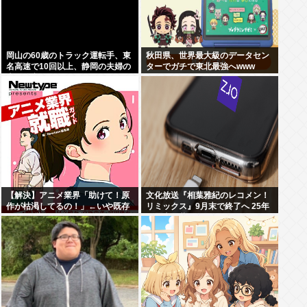
岡山の60歳のトラック運転手、東
秋田県、世界最大級のデータセン
名高速で10回以上、静岡の夫婦の
ターでガチで東北最強へwww
車に追突
【解決】アニメ業界「助けて！原
文化放送『相葉雅紀のレコメン！
作が枯渇してるの！」←いや既存
リミックス』9月末で終了へ 25年
作品の2期やったら良いよね？
の歴史に幕