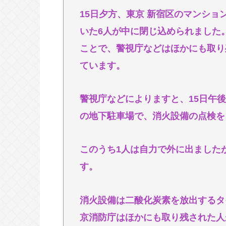
手巻きタバコとかいうコスパ最強の
15日夕方、東京 新宿区のマンシ
母親「下の娘が自閉症じゃなくなった！
いた6人が中に閉じ込められました
ズwww
ことで、警視庁などはほかにも取り
ています。
Powered by livedoor 相互RSS
警視庁などによりますと、15日午
の地下駐車場で、消火設備の点検を
このうち1人は自力で外に出ました
す。
消火設備は二酸化炭素を放出するタ
京消防庁はほかにも取り残された人