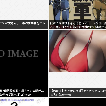
ごくの女さん、日本の警察官をケル
記者「原爆投下をどう思う？」トランプ「
w
さ、悪いけど先に戦争を仕掛けたのは誰だ
産7億円投資家・桐谷さん大腸がん
【わかる】女とかいう1回でもセックスした
金使って遊べばよかった」
ょろい生物www