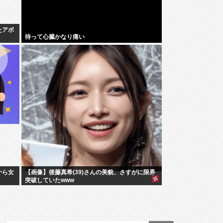
たアボ
待って心臓かなり痛い
から女
【画像】後藤真希(39)さんの美貌、さすがに限界
突破していたwww