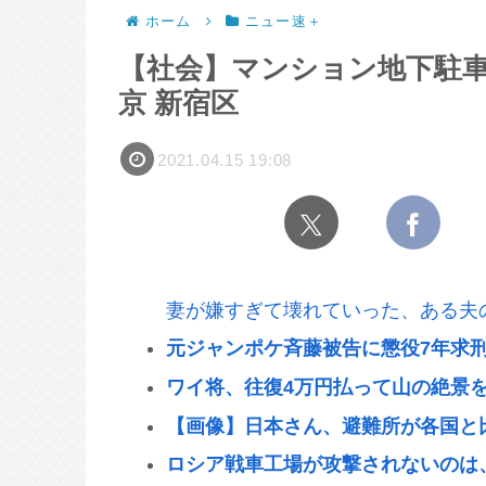
ホーム
ニュー速＋
【社会】マンション地下駐車場
京 新宿区
2021.04.15 19:08
妻が嫌すぎて壊れていった、ある夫
元ジャンポケ斉藤被告に懲役7年求
ワイ将、往復4万円払って山の絶景を
【画像】日本さん、避難所が各国と
ロシア戦車工場が攻撃されないのは