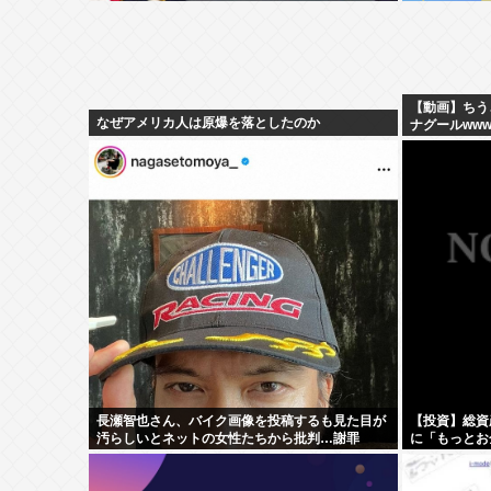
【動画】ちう
なぜアメリカ人は原爆を落としたのか
ナグールww
長瀬智也さん、バイク画像を投稿するも見た目が
【投資】総資
汚らしいとネットの女性たちから批判…謝罪
に「もっとお