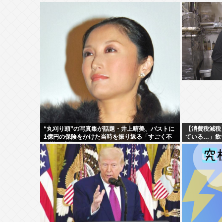
“丸刈り頭”の写真集が話題・井上晴美、バストに
【消費税減税
1億円の保険をかけた当時を振り返る「すごく不
ている…」飲
思議な感覚」
る”外食離れ
れに拍車が…