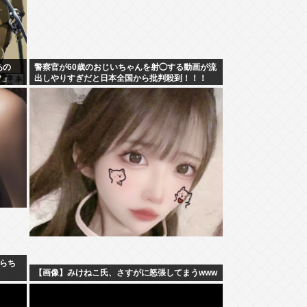
あの
警察官が60歳のおじいちゃんを射◯する動画が流
？」
出しやりすぎだと日本全国から批判殺到！！！
らち
【画像】みけねこ氏、さすがに怒張してまうwww