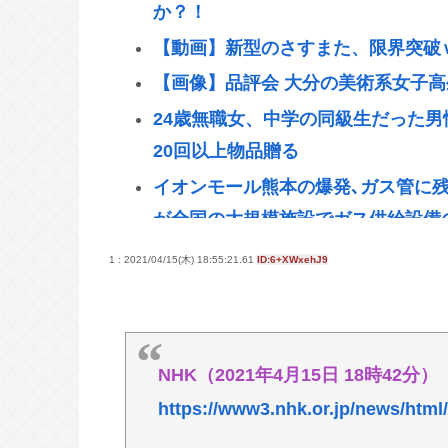
か？！
【動画】新型のさすまた、限界突破
【画像】品評会 大分の美術系女子高
24歳無職女、中学の同級生だった
20回以上物品贈る
イオンモール熊本の爆発､ガス管に残
が全国の大規模施設でガス供給設備
【悲報】NHK職員さん、番組出演
1 : 2021/04/15(木) 18:55:21.61
ID:6+XWxehJ9
【朗報】最近のワンピース、20年
る
【悲報】無水カレー（トマト缶ドバ
NHK（2021年4月15日 18時42分）
VIP過疎った理由、作曲ゲェジ説
https://www3.nhk.or.jp/news/htm
ゴールデンレトリバーとかいう犬、