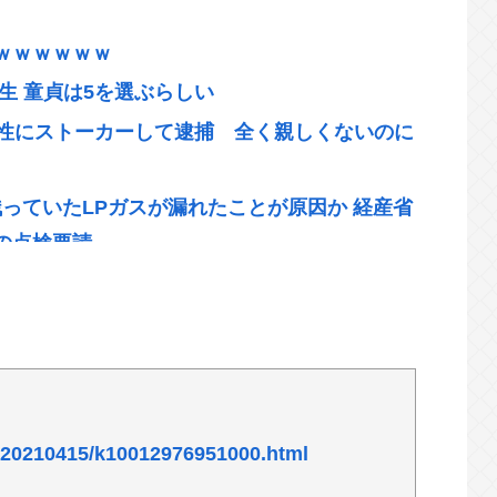
ｗｗｗｗｗｗ
生 童貞は5を選ぶらしい
男性にストーカーして逮捕 全く親しくないのに
っていたLPガスが漏れたことが原因か 経産省
の点検要請
者から性被害に遭う・・・・・・・・・
やってた話なんだったの？ってくらい内容が変わ
ー）←これ
l/20210415/k10012976951000.html
欠点が存在しない