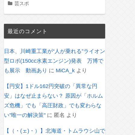
芸スポ
最近のコメント
日本、川崎重工業が“人が乗れる”ライオン
型ロボ(150cc水素エンジン)発表 万博で
も展示 動画あり
に
MiCA_k
より
【円安】1ドル162円突破の「異常な円
安」はなぜ止まらない？ 原因が「ホルム
ズ危機」でも「高圧財政」でも変わらな
い"唯一の解決策"
に
匿名
より
【（・(ェ)・）】北海道・トムラウシ山で