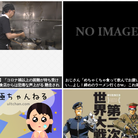
】「コロナ禍以上の困難が待ち受け
おじさん「めちゃくちゃ食って飲んでお腹
食店からは悲痛な声上がる 懸念され
い…よし！締めのラーメン行くかw」 これ
” 中小農家は収入の減少危惧「農家離
しないの？
」