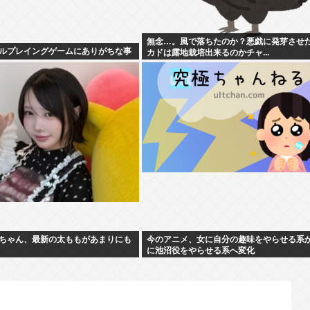
無念…。風で落ちたのか？悪戯に発芽させ
ルプレイングゲームにありがちな事
カドは露地栽培出来るのかチャ...
ちゃん、最新の太ももがあまりにも
今のアニメ、女に自分の趣味をやらせる系
に池沼役をやらせる系へ変化