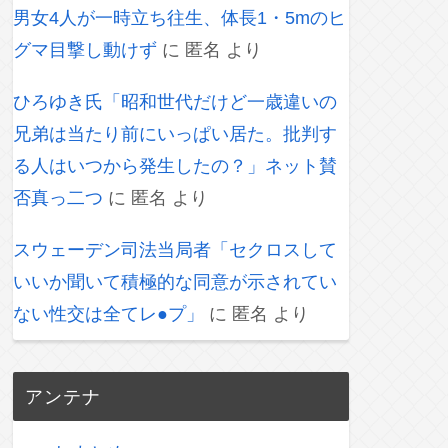
男女4人が一時立ち往生、体長1・5mのヒ
グマ目撃し動けず
に
匿名
より
ひろゆき氏「昭和世代だけど一歳違いの
兄弟は当たり前にいっぱい居た。批判す
る人はいつから発生したの？」ネット賛
否真っ二つ
に
匿名
より
スウェーデン司法当局者「セクロスして
いいか聞いて積極的な同意が示されてい
ない性交は全てレ●プ」
に
匿名
より
アンテナ