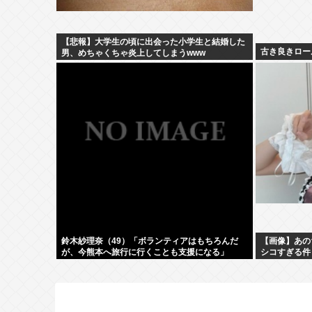
【悲報】大学生の頃に出会った小学生と結婚した
古き良きロー
男、めちゃくちゃ炎上してしまうwww
鈴木紗理奈（49）「ボランティアはもちろんだ
【画像】あの
が、今熊本へ旅行に行くことも支援になる」
シコすぎる件