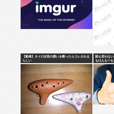
【動画】タイの女性の誘いを断ったらコレされる
誰も言わない
らしい
もけんもーも
ω・`)