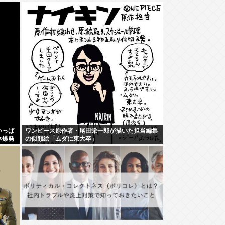
いっぱ
ワンピース原作者・尾田栄一郎が描いた担当編集
体爆発
の似顔絵「ムダに東大卒」