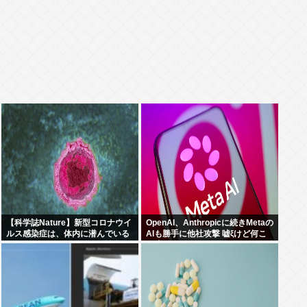
【科学誌Nature】新型コロナウイ
OpenAI、Anthropicに続きMetaの
ルス感染症は、体内に潜んでいる
AIも勝手に他社攻撃 嘘ξけど何こ
無数の休眠ウイルスを再活性化
れ流行ってんの？
し、人々に重篤な病気を引き起こ
す