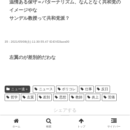
温情ある保守＝パターナリズム、なんとなく共和党の
イメージやな
サンデル教授って共和党派？
35 : 2021/05/08(土) 11:30:55.47
ID:EVD3aos00
左翼のが差別的だわな
ニュー速＋
ニュース
ポリコレ
仕事
反日
哲学
左翼
差別
思想
教師
炎上
苦痛
シェアする
ホーム
検索
トップ
サイドバー