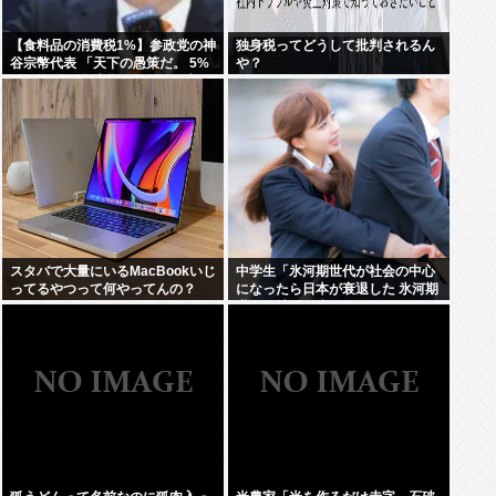
【食料品の消費税1%】参政党の神
独身税ってどうして批判されるん
谷宗幣代表 「天下の愚策だ。 5%
や？
くらいの一律減税でないと経済の
後押しにならない」
スタバで大量にいるMacBookいじ
中学生「氷河期世代が社会の中心
ってるやつって何やってんの？
になったら日本が衰退した 氷河期
世代が社会の癌！」Xで1万いいね