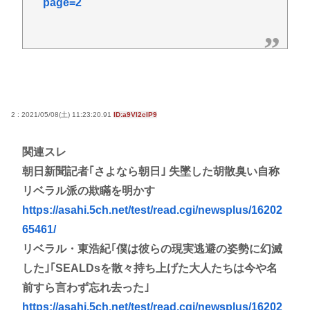
page=2
2 : 2021/05/08(土) 11:23:20.91
ID:a9Vl2cIP9
関連スレ
朝日新聞記者｢さよなら朝日｣ 失墜した胡散臭い自称
リベラル派の欺瞞を明かす
https://asahi.5ch.net/test/read.cgi/newsplus/16202
65461/
リベラル・東浩紀｢僕は彼らの現実逃避の姿勢に幻滅
した｣｢SEALDsを散々持ち上げた大人たちは今や名
前すら言わず忘れ去った｣
https://asahi.5ch.net/test/read.cgi/newsplus/16202