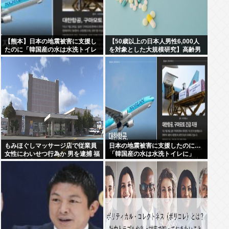
【熊本】日本の地震被害に支援し
【50歳以上の日本人男性6,000人
たのに「韓国産の水は水洗トイレ
を対象とした大規模研究】高齢男
に」
性の性的な最優先事項は性的興奮
もみほぐしマッサージ店で従業員
日本の地震被害に支援したのに…
女性にわいせつ行為か 男を逮捕 福
「韓国産の水は水洗トイレに」
島・郡山市