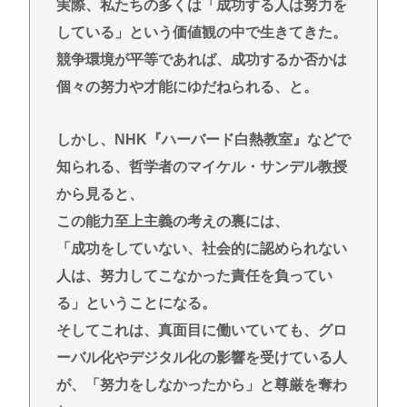
停車” 敷地内に侵入も…保護者マナーに「我慢の限
実際、私たちの多くは「成功する人は努力を
界」
している」という価値観の中で生きてきた。
重大インシデント該当せず、ANAと国交省機の接近
競争環境が平等であれば、成功するか否かは
で航空機衝突防止装置（TCAS）の警報が作動したト
個々の努力や才能にゆだねられる、と。
ラブル、羽田空港沖、全日空に通知
【悲報】高市さん、非核三原則「今後も堅持してい
しかし、NHK『ハーバード白熱教室』などで
く」の表現を削除www
知られる、哲学者のマイケル・サンデル教授
中国SNS なぜフランス人はこれほど日本が好きな
から見ると、
のか? 投稿では「中国人も日本が好き」「普通の人
この能力至上主義の考えの裏には、
は…」[8/6]
「成功をしていない、社会的に認められない
【東京】睡眠時無呼吸症候群診断後に死亡事故=運転
人は、努力してこなかった責任を負ってい
の無職男（34）、独断で治療中断-危険運転致死罪適
る」ということになる。
用も
そしてこれは、真面目に働いていても、グロ
ディズニーのおいなり巻（600円）、卑猥すぎて賛否
ーバル化やデジタル化の影響を受けている人
両論www
が、「努力をしなかったから」と尊厳を奪わ