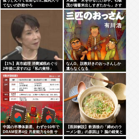
狐うどんって名前なのに狐肉入っ
米農家「米を作るだけ赤字。石破
てないの詐欺やろ
茂が備蓄米出しすぎたから」さす
がに食べて応援しようよ
【1%】高市総理 消費減税めぐり
なんG、説教好きのおっさんしか
2年後に戻すのは「私の覚悟」
遺らなくなる
中国の半導体新星、わずか10年で
【医師解説】飲酒後の「締めのラ
DRAM世界4位 月産能力を6倍 サ
ーメン欲」の原因は？ 脳の錯覚と
ムスン・SK・マイクロンの3社寡
真実