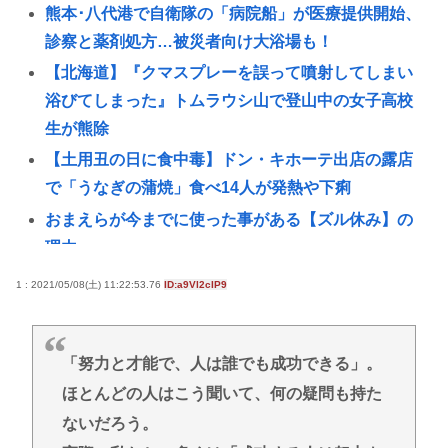
熊本･八代港で自衛隊の「病院船」が医療提供開始、
診察と薬剤処方…被災者向け大浴場も！
【北海道】『クマスプレーを誤って噴射してしまい
浴びてしまった』トムラウシ山で登山中の女子高校
生が熊除
【土用丑の日に食中毒】ドン・キホーテ出店の露店
で「うなぎの蒲焼」食べ14人が発熱や下痢
おまえらが今までに使った事がある【ズル休み】の
理由
【悲報】女子自転車競技、ブラに綿を詰めまくって
1 : 2021/05/08(土) 11:22:53.76
ID:a9Vl2cIP9
空気抵抗を減らすチート技が発覚ｗｗｗ
パズー「お父さん嘘つき呼ばわりされて死んじゃっ
「努力と才能で、人は誰でも成功できる」。
た」ってセリフあるけど、どんな自殺方法だった
ほとんどの人はこう聞いて、何の疑問も持た
の？
ないだろう。
「バス停にされてる？」幼稚園バスが自宅前に“無断