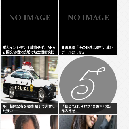
占を圧倒的物量で破壊へ
重大インシデント該当せず、ANA
桑田真澄「今の野球は長打、速い
と国交省機の接近で航空機衝突防
ボールばっか」
止装置（TCAS）の警報が作動し
たトラブル、羽田空港沖、全日空
に通知
毎日新聞記者を逮捕 包丁で夫脅し
「信じてはいけない言葉100選」
た疑い
作ろうぜ