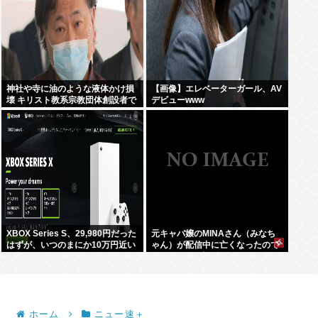
神社や寺に油のような液体かけ損
【画像】エレベーターガール、AV
壊 キリスト教系宗教団体創設者で
デビューwww
医師の金山昌秀に懲役1年6か月、
執行猶予3年の判決
XBOX Series S、29,980円だった
元キャバ嬢のMINAさん（みなち
はずが、いつのまにか10万円近い
ゃん）が配信中に亡くなったので
価格に
はないかとX上で話題に（※動画
あり）
ホーム
ニュー速＋