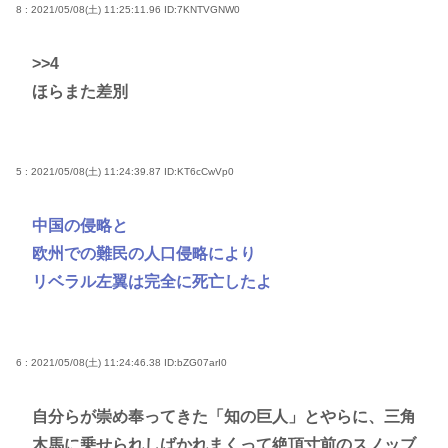
8 : 2021/05/08(土) 11:25:11.96
ID:7KNTVGNW0
>>4
ほらまた差別
5 : 2021/05/08(土) 11:24:39.87
ID:KT6cCwVp0
中国の侵略と
欧州での難民の人口侵略により
リベラル左翼は完全に死亡したよ
6 : 2021/05/08(土) 11:24:46.38
ID:bZG07arI0
自分らが崇め奉ってきた「知の巨人」とやらに、三角
木馬に乗せられしばかれまくって絶頂寸前のスノッブ