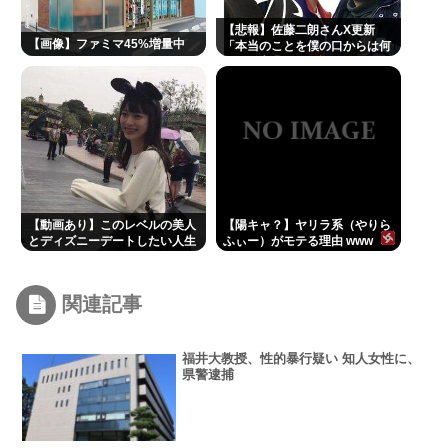
【悲報】佐藤二朗さんX更新
【画像】ファミマ45%増量中
「本当のことを僕の口からは何
ひとつ言えなくて悔しさを日々
感じてます」
【動画あり】このレベルの美人
【陽キャ？】ヤリラ系（やりら
とディズニーデートしたい人生
ふぃー）がモテる理由 www
だった
関連記事
福井大教授、性的暴行疑い 知人女性に、
県警逮捕