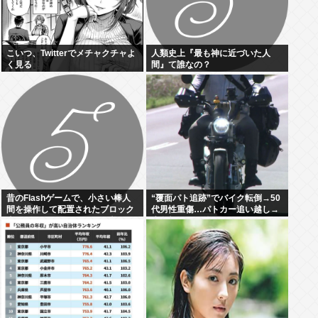
こいつ、Twitterでメチャクチャよ
人類史上『最も神に近づいた人
く見る
間』て誰なの？
昔のFlashゲームで、小さい棒人
“覆面パト追跡”でバイク転倒→50
間を操作して配置されたブロック
代男性重傷…パトカー追い越し→
上でゴールに行くゲーム、覚えて
赤色灯つけた後まもなく転倒
いる人いない？