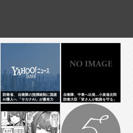
防衛省、 自衛隊の指揮統制に国産
自衛隊、中東へ出発…小泉進次郎
AI導入へ 「サカナAI」が最有力
防衛大臣「皆さんが航路を守る」
www