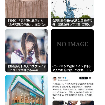
【画像】「男が望む体型」と
台湾駐日代表の式典欠席 長崎市
「女の理想の体型」、完全に分
長「誠意を持って丁重に対応」
かれてしまうwww
【Pickup08082903】
【動画あり】白人コスプレイヤ
インドネシア政府「インドネシ
ーにコミケ民群がるwww
ア人の名前には、のび太、ドラ
えもん、スネ夫、ナルト、しん
ちゃんなどあります」