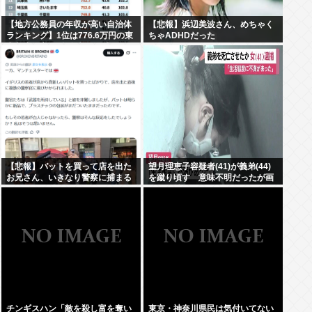
【地方公務員の年収が高い自治体
【悲報】浜辺美波さん、めちゃく
ランキング】1位は776.6万円の東
ちゃADHDだった
京都小平市 (平均年齢41.1歳）、2
位は神奈川県川崎市の776.4万
円、3位は東京都武蔵野市の765.4
万円
【悲報】バットを買って店を出た
望月理恵子容疑者(41)が義弟(44)
お兄さん、いきなり警察に捕まる
を蹴り頃す 意味不明だったが画
www
像みて納得・・・
チンギスハン「敵を殺し富を奪い
東京・神奈川県民は気付いてない