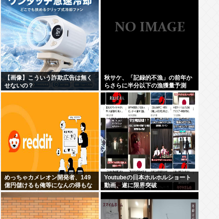
【画像】こういう詐欺広告は無く
秋サケ、「記録的不漁」の前年か
せないの？
らさらに半分以下の漁獲量予測
「なぜこれほど減ったのか、日本
人の叡智を集めてもわからな
い…」
めっちゃカメレオン開発者、149
Youtubeの日本ホルホルショート
億円儲けるも俺等になんの得もな
動画、遂に限界突破
いだろと欧米白人掲示板redditで
話題に