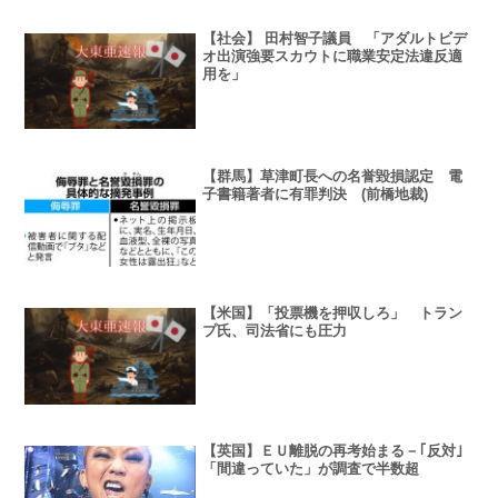
【社会】 田村智子議員 「アダルトビデ
オ出演強要スカウトに職業安定法違反適
用を」
【群馬】草津町長への名誉毀損認定 電
子書籍著者に有罪判決 (前橋地裁)
【米国】「投票機を押収しろ」 トラン
プ氏、司法省にも圧力
【英国】ＥＵ離脱の再考始まる－｢反対｣
「間違っていた」が調査で半数超