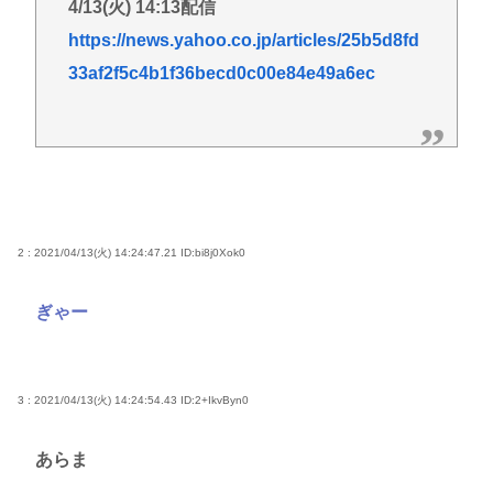
支持」言及 [8/10]
4/13(火) 14:13配信
【朗報】めっちゃカメレオン、売上147億円規模も
https://news.yahoo.co.jp/articles/25b5d8fd
「俺等になんの得もなくこんなもん」
33af2f5c4b1f36becd0c00e84e49a6ec
松屋、牛めし、390円、牛丼、業界、激震 | 牛丼って
260円くらいじゃなかった？
【陽キャ？】ヤリラ系（やりらふぃー）がモテる理
由🔥www
【なぞなぞ】義母、義妹、エ口いのどっち！
2 : 2021/04/13(火) 14:24:47.21
ID:bi8j0Xok0
スーパーカブとハンターカブで迷っているどっちが
いいの
ぎゃー
Redditを読んでると外人って日本に対してはよく調
べもせずに思い込みで勝手に議論してるよな
3 : 2021/04/13(火) 14:24:54.43
ID:2+IkvByn0
Powered by livedoor 相互RSS
あらま