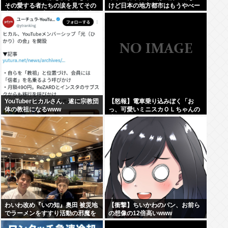
その愛する者たちの涙を見てその
けど日本の地方都市はもうやべー
妻や娘をレ●プするのが最大の喜
ぞ
び」
YouTuberヒカルさん、遂に宗教団
【怒報】電車乗り込みぼく「お
体の教祖になるwww
っ、可愛いミニスカＯＬちゃんの
隣あいてんじゃん！座ったろ！」
→結果w w w w w w w w
わいわ改め『いの知』奥田 被災地
【衝撃】ちいかわのパン、お前ら
でラーメンをすすり活動の邪魔を
の想像の12倍高いwww
行う