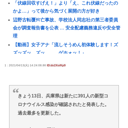
「伏線回収すげえ！」より「え、これ伏線だったの
かよ…」って後から気づく展開の方が好き
辺野古転覆ﾀﾋ亡事故、学校法人同志社の第三者委員
会が調査報告書を公表 … 安全配慮義務違反や安全管
理
【動画】女子アナ「流しそうめん初体験します！ズ
ズッズッ…ズッ………ゲホォッ！」
お前らの「AI」の活用法を教えてくれ【ChatGPT、
1 : 2021/04/13(火) 14:24:08.86
ID:dx2Xo/Kp9
Claude】
【画像悲報】吉野家の新メニュー「極旨ステーキ定
食(1498円)」、肉の量が少なすぎて大炎上してしま
う…www
きょう13日、兵庫県は新たに391人の新型コ
【悲報】NHKさん、女がいかにイージーモードかを
ロナウイルス感染が確認されたと発表した。
わかりやすく放映してしまうwww
過去最多を更新した。
東南アジア、台湾問題で中国に傾斜 タイが「統一