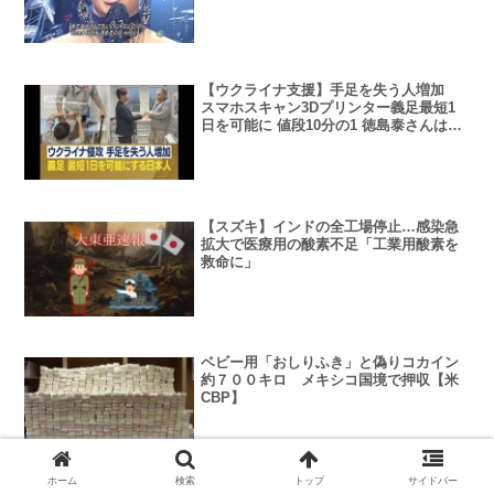
【ウクライナ支援】手足を失う人増加
スマホスキャン3Dプリンター義足最短1
日を可能に 値段10分の1 徳島泰さんは現
地生産めざし
【スズキ】インドの全工場停止…感染急
拡大で医療用の酸素不足「工業用酸素を
救命に」
ベビー用「おしりふき」と偽りコカイン
約７００キロ メキシコ国境で押収【米
CBP】
ホーム
検索
トップ
サイドバー