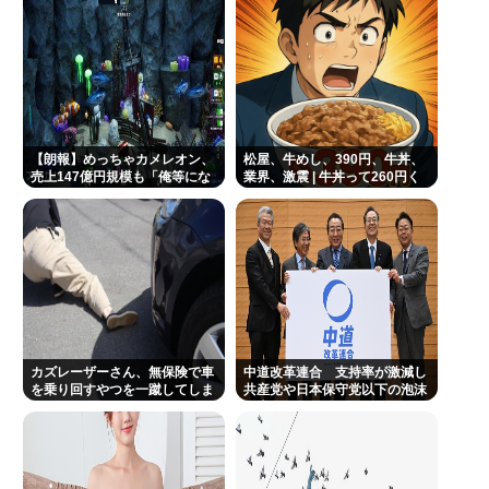
Powered by livedoor 相互RSS
【朗報】めっちゃカメレオン、
松屋、牛めし、390円、牛丼、
売上147億円規模も「俺等にな
業界、激震 | 牛丼って260円く
んの得もなくこんなもん」
らいじゃなかった？
カズレーザーさん、無保険で車
中道改革連合 支持率が激減し
を乗り回すやつを一蹴してしま
共産党や日本保守党以下の泡沫
うwww
政党化