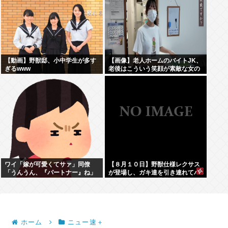
【動画】野獣邸、小中学生が多す
【画像】老人ホームのバイトJK、
ぎるwww
老後はこういう笑顔が素敵な女の
子に介護されたいよな
ワイ「嫁が可愛くてサァ」同僚
【８月１０日】野獣仕様レクサス
「うんうん、『パートナー』ね」
が登場し、ガキ達を引き連れてハ
ーメルンの笛吹き状態となる （※
動画あり）
ホーム
ニュー速＋