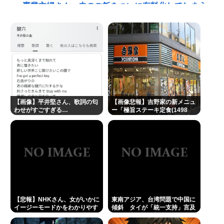
専業主婦さん、夫のご飯をついに有料化してしまう
「キッチンジロー」ついに残り1店舗
【陽キャ？】ヤリラ系（やりらふぃー）がモテる理
由🔥www
【なぞなぞ】義母、義妹、エ口いのどっち！
スーパーカブとハンターカブで迷っているどっちが
いいの
【画像】平井堅さん、歌詞の匂
【画像悲報】吉野家の新メニュ
わせがすごすぎる…
ー「極旨ステーキ定食(1498
Redditを読んでると外人って日本に対してはよく調
円)」、肉の量が少なすぎて大
べもせずに思い込みで勝手に議論してるよな
炎上してしまう…www
佐藤二朗、胸中吐露「”ほんとうのこと”を僕の口か
らは何ひとつ言えなくて…言葉にできぬ悔しさ」
NHKさん、女がいかにイージーモードかをわかりや
すく放映してしまうwww
【悲報】NHKさん、女がいかに
あのちゃんさん、完全に許される 何で燃えたか忘れ
東南アジア、台湾問題で中国に
イージーモードかをわかりやす
傾斜 タイが「統一支持」言及
るほど許されてしまう
く放映してしまうwww
[8/10]