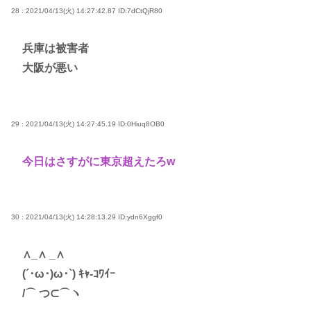
28 : 2021/04/13(火) 14:27:42.87
ID:7dCtQjR80
兵庫は被害者
大阪が悪い
29 : 2021/04/13(火) 14:27:45.19
ID:0Hiuq8OB0
今日はさすがに東京超えたろw
30 : 2021/04/13(火) 14:28:13.29
ID:ydn6Xggf0
∧_∧ _∧
(´･ω･)ω･`) ｷｬ-ｺﾜｲｰ
/⌒ つ⊂⌒ヽ