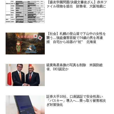
【森友学園問題/決裁文書改ざん】赤木フ
ァイル現物を提出 財務省、大阪地裁に
【社会】札幌の登山道で下山中の女性を
襲う…強盗傷害容疑で74歳の男を再逮
捕 自宅から凶器の“杖” 北海道
硫黄島星条旗の写真を削除 米国防総
省、DEI認定か
証券大手10社、口座認証で安全性高い
「パスキー」導入へ…乗っ取り被害相次
ぎ対策強化