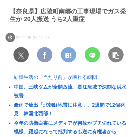
【奈良県】広陵町南郷の工事現場でガス発
生か 20人搬送 うち2人重症
2021.05.07 19:16
結婚生活の「当たり前」が壊れる瞬間
中国、三峡ダムが全開放流。長江流域で深刻な洪水
被害
豪雨で流出「北朝鮮地雷に注意」、2週間で12個発
見…韓国北西部！
今年の防衛白書にメディアが何故かブチ切れている
模様、躍起になって批判するも逆に有権者から