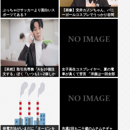
ぶっちゃけサッカーより面白いス
【画像】安井カノンちゃん、バニ
ポーツてある？
ーガールコスプレでうっかり谷間
が見えてしまう
【呆然】取引先専務「Aを20個注
女子高生コスプレイヤー、夏の電
文する」ぼく「いつも1～2個しか
車が臭くて苦言 「洋服は一回全部
使わないけど本当に20であって
熱湯につけよう！洗濯機はキッチ
る？」取専「あってる」⇒結果！
ンハイター薄めた水で一回まわそ
う！」
発電方法がいまだに「タービンを
先週2回も二十歳のムチムチギャ