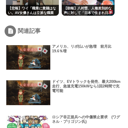
【悲報】ワイ「職業に貴賤はな
【朗報】八村塁、人種差別的な
い。AV女優さんは立派な職業
声に対して「日本で生まれ日本
だ」敵さん「じゃあ君の娘が
で育ち日本語話す。誰に何を言
AV出てもええの？」www
われようが日本人」
関連記事
アメリカ、リボ払いが急増 前月比
19.6％増
ドイツ、EVトラックを発売、最大200km
走行、急速充電150kWなら1回2時間で充
電可能
ロシア非正規兵への中傷禁止要求 (ワグ
ネル・プリゴジン氏)