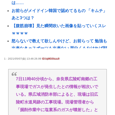
は……
お前らがメイドイン韓国で認めてるもの 「キムチ」
あと3つは？
【腹筋崩壊】見た瞬間吹いた画像を貼っていくスレ
ｗｗｗｗ
怒らないで教えて欲しんやけど、お前らって 勉強も
出来なきゃスポーツも出来ない 面白くもなければ顔
も悪い クラスの5軍だったよね？
1 : 2021/05/07(金) 13:46:26.99
ID:IqMG0buu9
【イーロン・マスク】NVIDIAのGPUだけを使うと決
めた。最も優れているからだ
熊本世帯に10万円貸し付け、無利子www
7日11時40分頃から、奈良県広陵町南郷の工
事現場でガスが発生したとの情報が相次いで
【悲報】高市首相の靖国参拝「適切に判断」 …総
理になる前の昨年は参拝
いる。県広域消防本部によると、現場は旧広
【朗報】秋葉原、かつての活気がガチで戻るwww
陵町水道局跡の工事現場。現場管理者から
「掘削作業中に塩素系のガスが噴射した」と
【画像】 女雀士さん、普通に脱いでしまうwww