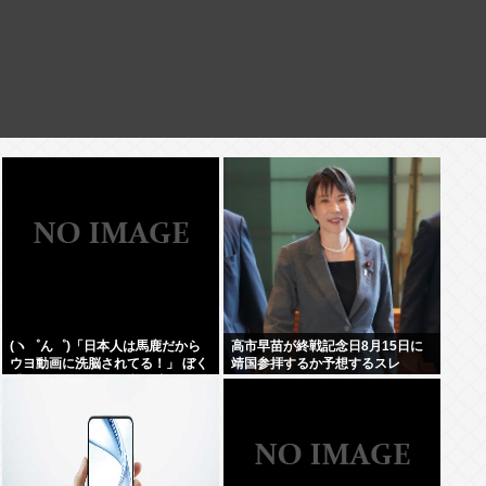
(ヽ゜ん゜)「日本人は馬鹿だから
高市早苗が終戦記念日8月15日に
ウヨ動画に洗脳されてる！」 ぼく
靖国参拝するか予想するスレ
「じゃあサヨ動画で逆に洗脳すれ
ばええやん」 (ヽ´ん`)「…」