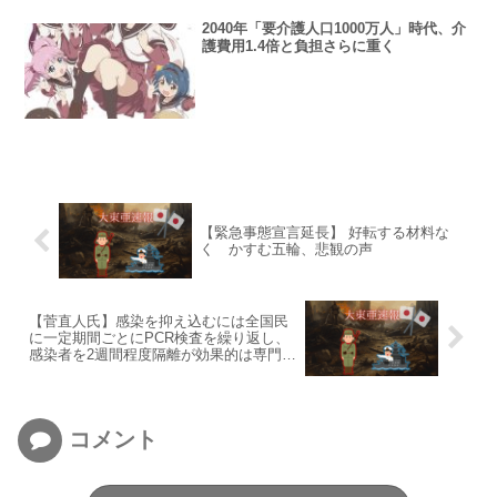
2040年「要介護人口1000万人」時代、介
護費用1.4倍と負担さらに重く
【緊急事態宣言延長】 好転する材料な
く かすむ五輪、悲観の声
【菅直人氏】感染を抑え込むには全国民
に一定期間ごとにPCR検査を繰り返し、
感染者を2週間程度隔離が効果的は専門家
の一致した見解
コメント