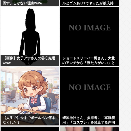
回す」しかない理由www
ルとゴムあり1でヤッたが彼氏持
ちと判明して脳破壊されとる
【画像】女子アナさんの谷〇厳選
ショートスリーパー堀さん、大量
www
のアンチから「寝た方がいい」と
誹謗中傷され配信中に泣き出して
しまう
【人生で】今までボールペン何本
靖国神社さん、参拝者に「軍服着
なくした？
用」「コスプレ」を禁止する声明
を出してしまうwww