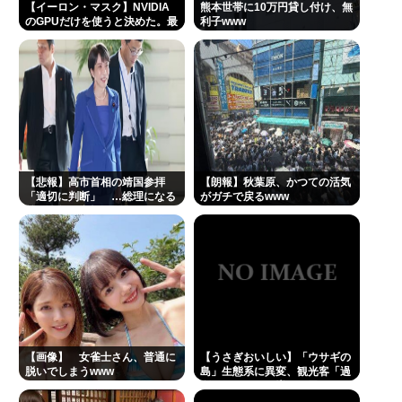
【イーロン・マスク】NVIDIA
熊本世帯に10万円貸し付け、無
【緊急】少子化の原因、判明するwww
のGPUだけを使うと決めた。最
利子www
も優れているからだ
誰でもできる仕事してるやつって死にたくならん
の？
有田哲平、高田馬場は「嫌いな街ですね」「早稲田
大学がございます、僕は落ちましたので」
1浪して法政に入った女さん、ワカッテTVのせいでジ
サツする
【悲報】高市首相の靖国参拝
【朗報】秋葉原、かつての活気
「適切に判断」 …総理になる
がガチで戻るwww
許せない不祥事タレントランキングが発表される 俺
前の昨年は参拝
たちの永野芽郁を抑えて1位に輝いたのは…
佐藤二朗さんと橋本愛さん、騒動1ヶ月後にそれぞれ
SNS復帰し初ツイートが出揃う
Powered by livedoor 相互RSS
【画像】 女雀士さん、普通に
【うさぎおいしい】「ウサギの
脱いでしまうwww
島」生態系に異変、観光客「過
剰な餌やり」で増えた思わぬ
「敵」…ウサギ襲い口でくわえ