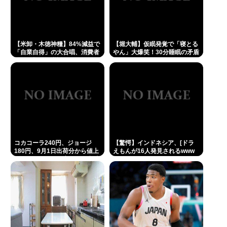
【米卸・木徳神糧】84%減益で
【堀大輔】仮眠発覚で「寝とる
「自業自得」の大合唱、消費者
やん」大爆笑！30分睡眠の矛盾
離れが招いた逆説
にネット騒然
コカコーラ240円、ジョージ
【驚愕】インドネシア、[ドラ
180円、9月1日出荷分から値上
えもんが16人発見されるwww
げ。ガソリンより高いとか意味
不明すぎる