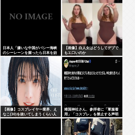
日本人「嫌いな中国がバシー海峡
【画像】白人女はどうしてデブで
のシーレーンを握ったら日本を妨
もエ口いのか
害するに違いない、だから台湾支
援だムキー」つまりそういうこと
でしょ
【画像】コスプレイヤー業界、え
靖国神社さん、参拝者に「軍服着
なこ(30)を抜いてしまうくらい人
用」「コスプレ」を禁止する声明
気の22歳の美少女が可愛すぎる
を出してしまうwww