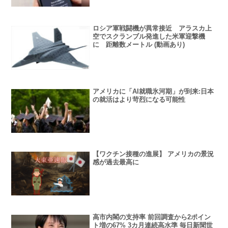
ロシア軍戦闘機が異常接近 アラスカ上
空でスクランブル発進した米軍迎撃機
に 距離数メートル (動画あり)
アメリカに「AI就職氷河期」が到来:日本
の就活はより苛烈になる可能性
【ワクチン接種の進展】 アメリカの景況
感が過去最高に
高市内閣の支持率 前回調査から2ポイン
ト増の67% 3カ月連続高水準 毎日新聞世