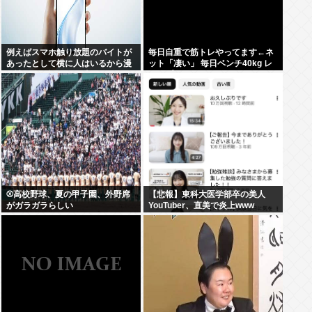
例えばスマホ触り放題のバイトが
毎日自重で筋トレやってます←ネ
あったとして横に人はいるから漫
ット「凄い」 毎日ベンチ40kg レ
画読むのは憚られる時って何すれ
ッグプレス40kgやってます←ネッ
ばいいの？
ト「笑」
⚾高校野球、夏の甲子園、外野席
【悲報】東科大医学部卒の美人
がガラガラらしい
YouTuber、直美で炎上www