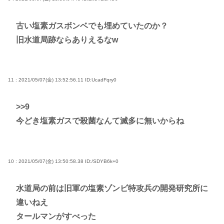
古い塩素ガスボンベでも埋めていたのか？
旧水道局跡ならありえるなw
11 : 2021/05/07(金) 13:52:56.11
ID:UcadFqry0
>>9
今どき塩素ガスで殺菌なんて滅多に無いからね
10 : 2021/05/07(金) 13:50:58.38
ID:/SDYB6k+0
水道局の前は旧軍の塩素ゾンビ特攻兵の開発研究所に
違いねえ
タールマンがすべった