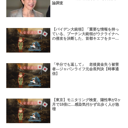
論調査
【バイデン大統領】「重要な情報を持っ
ている、プーチン大統領がウクライナへ
の侵攻を決断した、首都キエフをターゲ
ットにする」
「半分でも返して」 老後資金失う被害
者―ジャパンライフ元会長判決【時事通
信】
【東京】モニタリング検査、陽性率が2ヶ
月で18倍に…感染気付かず出歩く人が急
増