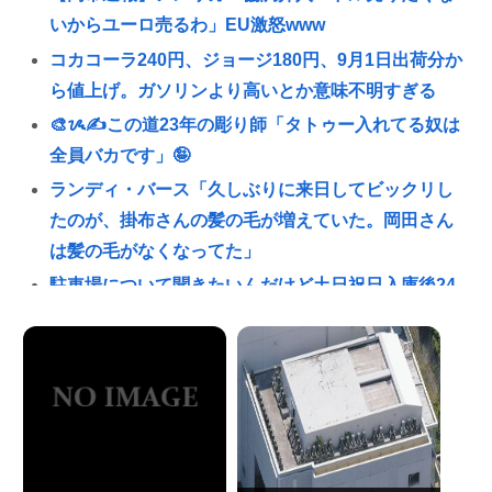
いからユーロ売るわ」EU激怒www
コカコーラ240円、ジョージ180円、9月1日出荷分か
ら値上げ。ガソリンより高いとか意味不明すぎる
🎨ᝰ✍この道23年の彫り師「タトゥー入れてる奴は
全員バカです」🤪
ランディ・バース「久しぶりに来日してビックリし
たのが、掛布さんの髪の毛が増えていた。岡田さん
は髪の毛がなくなってた」
駐車場について聞きたいんだけど土日祝日入庫後24
時間最大800円って日曜いれて出庫日が平日の場合料
金どうなるの
タイピング最強になりたいどうすればいいか教えろ
誰かワンウェイネジってやつの外し方教えて
熊本出身の大物芸能人なのに寄付したという話が全
く出てこない人いるよな🙄