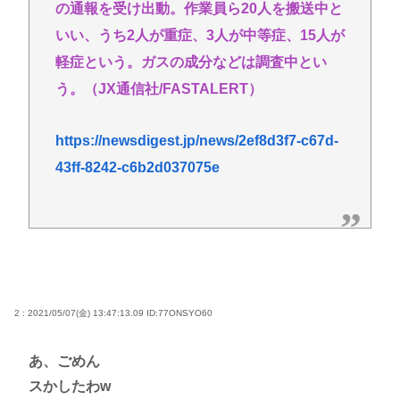
の通報を受け出動。作業員ら20人を搬送中と
タイピング最強になりたいどうすればいいか教えろ
いい、うち2人が重症、3人が中等症、15人が
誰かワンウェイネジってやつの外し方教えて
軽症という。ガスの成分などは調査中とい
【緊急】少子化の原因、判明するwww
う。（JX通信社/FASTALERT）
誰でもできる仕事してるやつって死にたくならん
の？
https://newsdigest.jp/news/2ef8d3f7-c67d-
43ff-8242-c6b2d037075e
Powered by livedoor 相互RSS
2 : 2021/05/07(金) 13:47:13.09
ID:77ONSYO60
あ、ごめん
スかしたわw