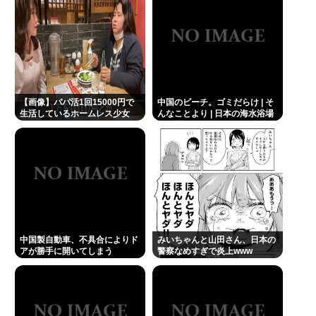
る姿も 大久野島
【画像】パパ活1回15000円で
中国のビーチ。ゴミだらけ | そ
生活しているホームレス少女
んなことより | 日本の海水浴場
www
が綺麗に保たれてるのは自治体
と地域ボランティアのお陰
中国製自動車、不具合によりド
みいちゃんと山田さん、日本の
アが勝手に開いてしまう
警察なめすぎで炎上www