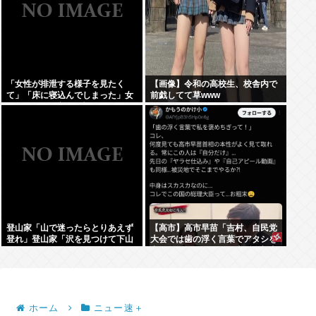
「女性が排泄する様子を見たく
【画像】令和の高校生、校舎内で
て」「床に寝込んでしまった」女
前戯してて草www
子トイレに侵入した疑いで男を現
行犯逮捕
登山家「山で迷ったらとりあえず
【高市】高市早苗「吉村、自民党
登れ」登山家「沢を見つけて下山
大会では歯の浮く言葉でアタシを
しろ」←これ結局どっちが正解な
褒めちぎりなさい！」大阪維新吉
の？
村「ハハ…」
ホーム
ニュー速＋