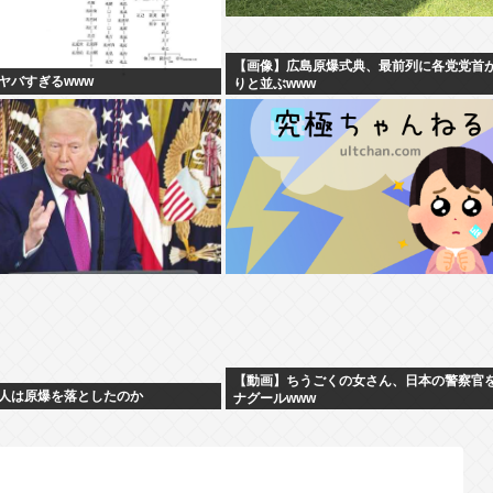
【画像】広島原爆式典、最前列に各党党首
ヤバすぎるwww
りと並ぶwww
【動画】ちうごくの女さん、日本の警察官
人は原爆を落としたのか
ナグールwww