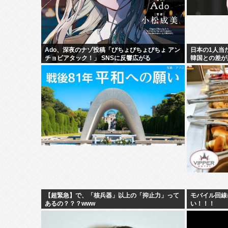
Ado、深夜のナゾ投稿「びちょびちょびちょ アン
日本の1人当
チョビアタック！」 SNSに反響広がる
韓国との差が
【超緊急】で、「核兵器」以上の「抑止力」って
モバイル回線
あるの？？？www
い！！！