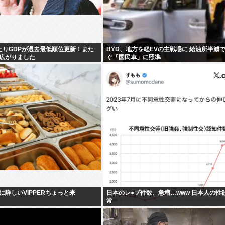
たりGDPが過去最低順位更新！また
BYD、地方を軽EVの主戦場に 給油所半減
広がりました
ぐ「国民車」に照準
に詳しいVIPPERちょっと来
日本のレ●プ件数、急増…www 日本人の性
常