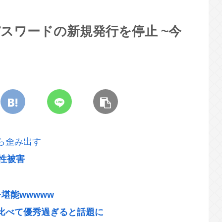
パスワードの新規発行を停止 ~今
ら歪み出す
性被害
堪能wwwww
比べて優秀過ぎると話題に