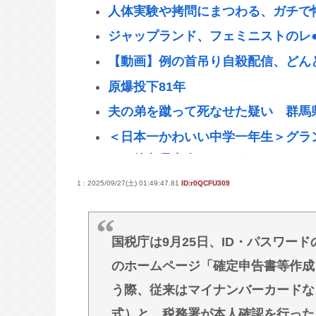
人体実験や拷問にまつわる、ガチで
ジャップランド、フェミニストのレ●
【動画】例の首吊り自殺配信、どん
原爆投下81年
夫の弟を蹴って死なせた疑い 群馬県
＜日本一かわいい中学一年生＞グラ
リは徳島県出身・つむぎさん
兵庫斎藤知事、県の海外事務所を全
1 : 2025/09/27(土) 01:49:47.81
ID:r0QCFU309
【悲報】広島さん、81年経っても現
【画像】品評会 大分の美術系女子高
国税庁は9月25日、ID・パスワー
VIP過疎った理由、作曲ゲェジ説
のホームページ「確定申告書等作成コ
ゴールデンレトリバーとかいう犬、
う際、従来はマイナンバーカードな
式）と、税務署が本人確認を行った