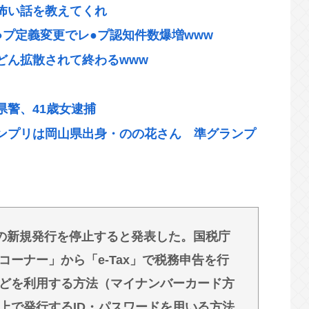
怖い話を教えてくれ
プ定義変更でレ●プ認知件数爆増www
どん拡散されて終わるwww
警、41歳女逮捕
ンプリは岡山県出身・のの花さん 準グランプ
廃へ「公務員が海外で遊ぶためにあるだけ」
実が見えない件www
生 童貞は5を選ぶらしい
ドの新規発行を停止すると発表した。国税庁
ーナー」から「e-Tax」で税務申告を行
欠点が存在しない
どを利用する方法（マイナンバーカード方
上で発行するID・パスワードを用いる方法