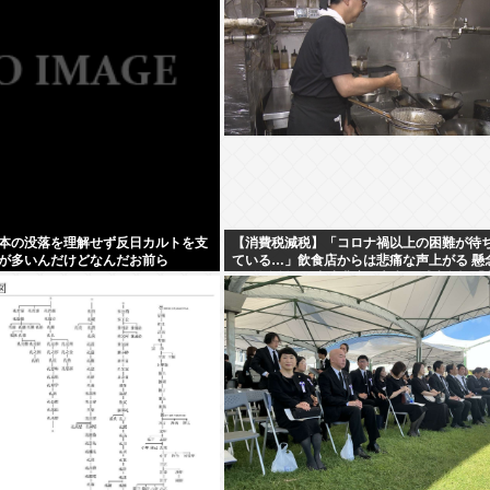
本の没落を理解せず反日カルトを支
【消費税減税】「コロナ禍以上の困難が待
が多いんだけどなんだお前ら
ている…」飲食店からは悲痛な声上がる 懸
る”外食離れ” 中小農家は収入の減少危惧「
れに拍車が…」