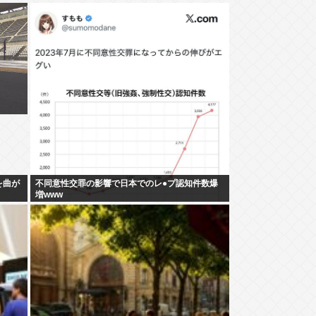
を曲が
不同意性交罪の影響で日本でのレ●プ認知件数爆
増www