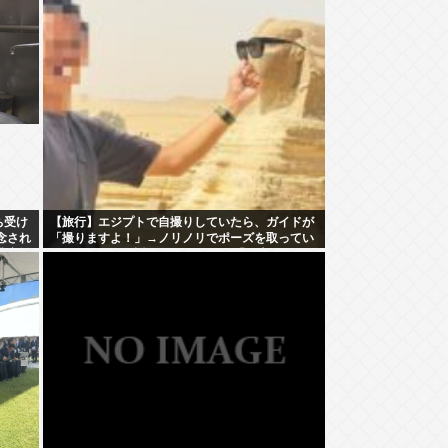
ち受け
【旅行】エジプトで自撮りしていたら、ガイドが
念され
「撮りますよ！」→ノリノリでポーズを取ってい
農家離
たら…スマホを返してもらえない 「日本人はカモ
代表かも」「私は6時間で3万円払った」