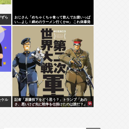
がずら
おじさん「めちゃくちゃ食って飲んでお腹いっぱ
い…よし！締めのラーメン行くかw」 これ体爆発
しないの？
をケル
記者「原爆投下をどう思う？」トランプ「あの
さ、悪いけど先に戦争を仕掛けたのは誰だ？」