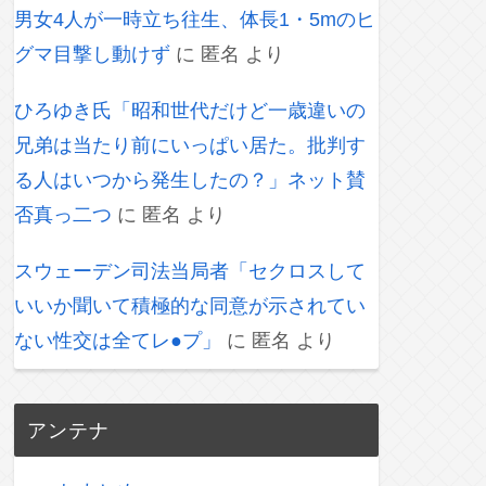
男女4人が一時立ち往生、体長1・5mのヒ
グマ目撃し動けず
に
匿名
より
ひろゆき氏「昭和世代だけど一歳違いの
兄弟は当たり前にいっぱい居た。批判す
る人はいつから発生したの？」ネット賛
否真っ二つ
に
匿名
より
スウェーデン司法当局者「セクロスして
いいか聞いて積極的な同意が示されてい
ない性交は全てレ●プ」
に
匿名
より
アンテナ