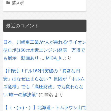
芸スポ
最近のコメント
日本、川崎重工業が“人が乗れる”ライオン
型ロボ(150cc水素エンジン)発表 万博で
も展示 動画あり
に
MiCA_k
より
【円安】1ドル162円突破の「異常な円
安」はなぜ止まらない？ 原因が「ホルム
ズ危機」でも「高圧財政」でも変わらな
い"唯一の解決策"
に
匿名
より
【（・(ェ)・）】北海道・トムラウシ山で