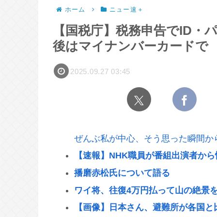
ホーム
ニュー速＋
【国税庁】税務申告でID・
後はマイナンバーカードで
2025.09.27 03:45
ぜんぶ私が中心、そう思った瞬間か
【速報】NHK職員が番組出演者から
播磨赤松氏について語る
ワイ将、往復4万円払って山の絶景を
【画像】日本さん、避難所が各国と