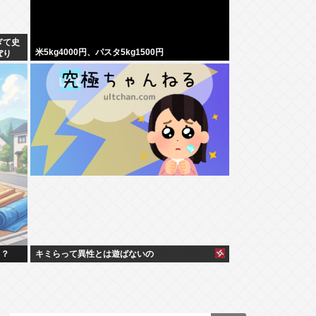
ぎて史
米5kg4000円、パスタ5kg1500円
ぼり
よ？
キミらって異性とは遊ばないの