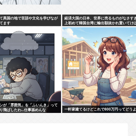
て異国の地で言語や文化を学びなが
経済大国の日本、世界に売るものがなさす
てます
上初めて韓国台湾に輸出額抜かれ置いてけ
ンが「雰囲気」を「ふいんき」って
一軒家建てるけどこれで800万円ってどう
り飛ばしたわ...仕事舐めんな