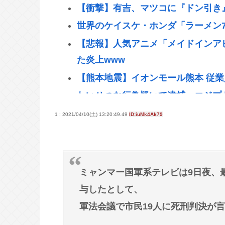
【衝撃】有吉、マツコに『ドン引き
世界のケイスケ・ホンダ「ラーメン7
【悲報】人気アニメ「メイドインアビ
た炎上www
【熊本地震】イオンモール熊本 従
わいせつな行為疑いで逮捕 エジプト
【悲報】人気アニメ「メイドインアビ
1 : 2021/04/10(土) 13:20:49.49
ID:iuMk4Ak79
またまた炎上、もう何回目だよ…
【動画】 35歳美人ママ👩、TV探
中傷
ミャンマー国軍系テレビは9日夜、
面接官「一番結婚したいVTuberは
与したとして、
軍事アナリスト「ウクライナに残さ
軍法会議で市民19人に死刑判決が
プランBやプランCを発動すべき」