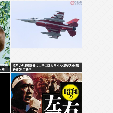
岐阜のF-2戦闘機に大型の謎ミサイル 25式地対艦
告知
誘導弾 空発型