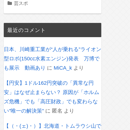
芸スポ
最近のコメント
日本、川崎重工業が“人が乗れる”ライオン
型ロボ(150cc水素エンジン)発表 万博で
も展示 動画あり
に
MiCA_k
より
【円安】1ドル162円突破の「異常な円
安」はなぜ止まらない？ 原因が「ホルム
ズ危機」でも「高圧財政」でも変わらな
い"唯一の解決策"
に
匿名
より
【（・(ェ)・）】北海道・トムラウシ山で