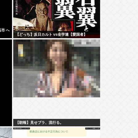
市 へ
【どっち】反日カルト vs全学連【愛国者】
【朗報】見せブラ、流行る。