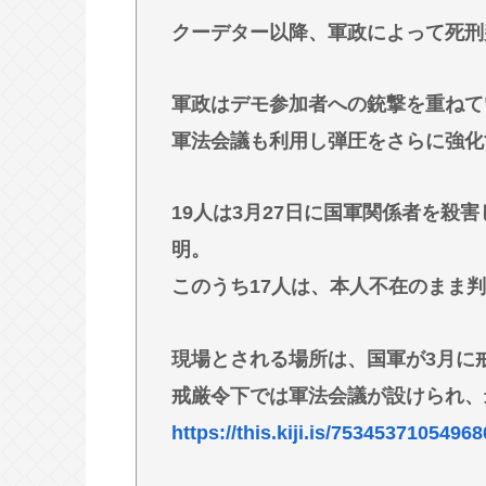
最強の調味料はマヨネーズ、異論は
クーデター以降、軍政によって死刑
【急募】嫁の実家でやるべきこと
軍政はデモ参加者への銃撃を重ねて
Powered by livedoor 相互RSS
軍法会議も利用し弾圧をさらに強化
19人は3月27日に国軍関係者を殺
明。
このうち17人は、本人不在のまま
現場とされる場所は、国軍が3月に
戒厳令下では軍法会議が設けられ、
https://this.kiji.is/7534537105496