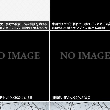
少女、多数の被害！悩み相談を受ける
中国ガチでブチ切れてる模様、レアアース高
飲ませてレ●プ。動画が770本見つか
の輸出50%減トランプ への輸出も3割減
数
筋トレで体重20キロ増量
日高市、資さんうどんが出店