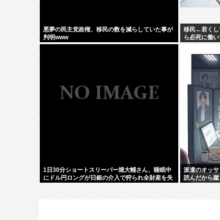
悪夢の民主党政権、移民の数を減らしていた事が
移民←若くし
判明www
ら必死に働い
1日30分ショートスリーパー堀大輔さん、睡眠中
派遣のオッサ
にドル円ロングが日銀の介入で狩られ全財産を失
読んだから蹴
いブチギレ