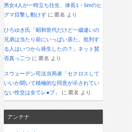
男女4人が一時立ち往生、体長1・5mのヒ
グマ目撃し動けず
に
匿名
より
ひろゆき氏「昭和世代だけど一歳違いの
兄弟は当たり前にいっぱい居た。批判す
る人はいつから発生したの？」ネット賛
否真っ二つ
に
匿名
より
スウェーデン司法当局者「セクロスして
いいか聞いて積極的な同意が示されてい
ない性交は全てレ●プ」
に
匿名
より
アンテナ