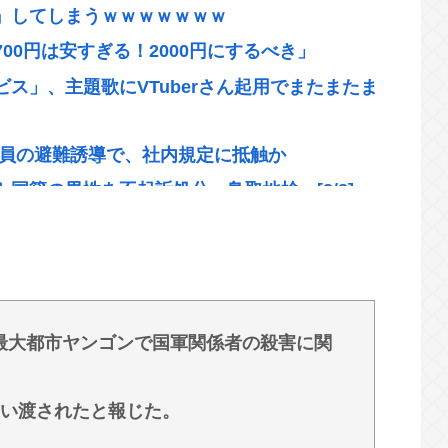
』してしまうｗｗｗｗｗｗｗ
00円は安すぎる！2000円にするべき」
ス」、主題歌にVTuberさん起用でまたまたま
業員の避難誘導で、社内規定に抵触か
国籍の男性を不起訴処分 鳥取地検 [8/8]
ス」の主題歌にVTuberさんが起用されてまた
偵ナイスクに出演も老けすぎている48歳だろと誹謗
最大都市ヤンゴンで国軍関係者の殺害に関
誰ですか？」👈どう答える？
れている時間は少ない。民間施設テロではなく
言い渡されたと報じた。