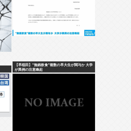
【早稲田】”無銭飲食”複数の早大生が関与か 大学
が異例の注意喚起