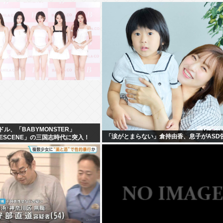
ドル、「BABYMONSTER」
「涙がとまらない」倉持由香、息子がASD
「RESCENE」の三国志時代に突入！