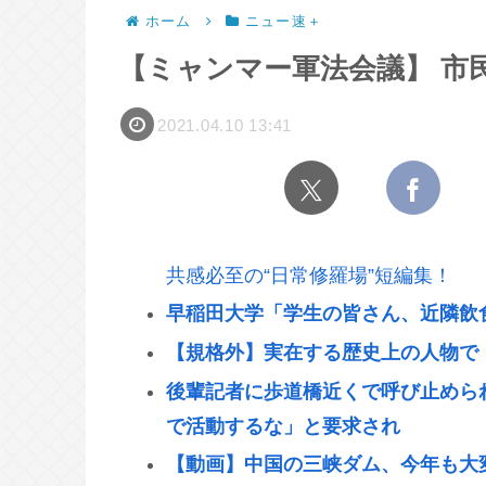
ホーム
ニュー速＋
【ミャンマー軍法会議】 市民
2021.04.10 13:41
共感必至の“日常修羅場”短編集！
早稲田大学「学生の皆さん、近隣飲
【規格外】実在する歴史上の人物で
後輩記者に歩道橋近くで呼び止めら
で活動するな」と要求され
【動画】中国の三峡ダム、今年も大