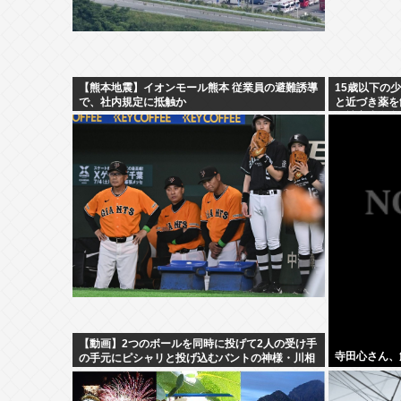
【熊本地震】イオンモール熊本 従業員の避難誘導
15歳以下の
で、社内規定に抵触か
と近づき薬を
り被害少女多
【動画】2つのボールを同時に投げて2人の受け手
寺田心さん、
の手元にピシャリと投げ込むバントの神様・川相
の異次元キャッチボールがこちら