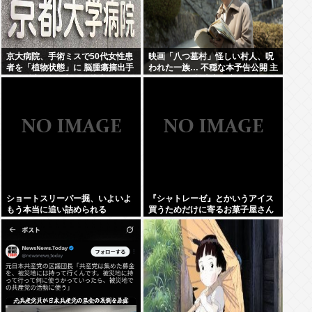
京大病院、手術ミスで50代女性患
映画「八つ墓村」怪しい村人、呪
者を「植物状態」に 脳腫瘍摘出手
われた一族… 不穏な本予告公開 主
術で腫瘍の無い部位を摘出してし
題歌はB’zの松本孝弘率いるTMG
まう
ショートスリーパー掘、いよいよ
『シャトレーゼ』とかいうアイス
もう本当に追い詰められる
買うためだけに寄るお菓子屋さん
www