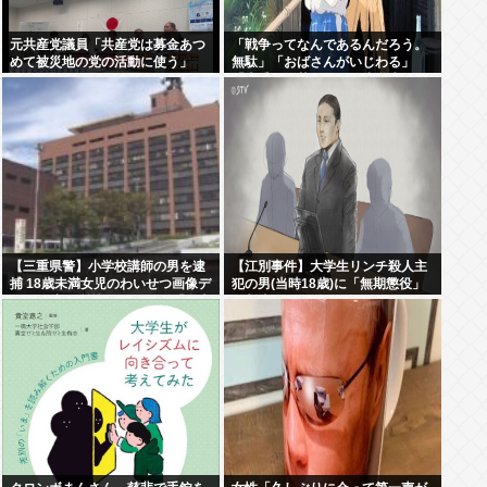
元共産党議員「共産党は募金あつ
「戦争ってなんであるんだろう。
めて被災地の党の活動に使う」
無駄」「おばさんがいじわる」
「火垂るの墓」を見た小学生 耳を
ふさぎハンカチで顔を覆う子も
【三重県警】小学校講師の男を逮
【江別事件】大学生リンチ殺人主
捕 18歳未満女児のわいせつ画像デ
犯の男(当時18歳)に「無期懲役」
ータ10点を所持 アメリカの「全米
の判決
行方不明・被児童搾取センター」
から情報提供