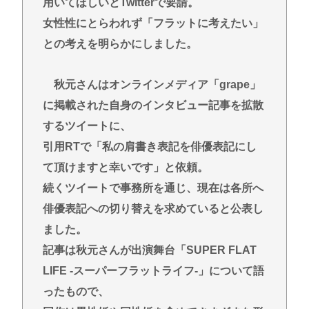
江別大学生暴行死 “主犯格”の特定少年・川口侑斗被
用いてほしいとTwitterで要請。
告に「無期懲役」の判決 当時17歳少年に「懲役30
女性性にとらわれず「フラットに考えたい」
年」の判決
との考えを明らかにしました。
トランプ氏、「出産旅行」禁じる大統領令 米国籍取
得を目的とした中国人らの渡米を問題視
秋元さんはオンラインメディア「grape」
【悲報】積水ハウス「地面師に55億円騙し取られ
に掲載された自身のインタビュー記事を拡散
た…」ワイ「会社終わったやろなぁ」→結果www
するツイートに、
【衝撃】元ジャンポケ斉藤慎二側「バス運転手がい
引用RTで「私の肩書き表記を俳優表記にし
るのにディープキスなんてできない」「Aさんの供述
て頂けますと幸いです」と依頼。
には矛盾点」
続くツイートで事務所を通じ、現在は各所へ
【岐路】東大さえ赤字、足かせ多く稼げぬ国立大学
俳優表記への切り替えを求めていると公表し
法人 研究開発費20年横ばい
ました。
左ハンドル車のデメリット、意外と少ない
記事は秋元さんが出演舞台「SUPER FLAT
投資とかNISAとか素人なんだけど三井住友のコンサ
LIFE -スーパーフラットライフ-」について語
ルタントに相談した方がいいのか？
ったもので、