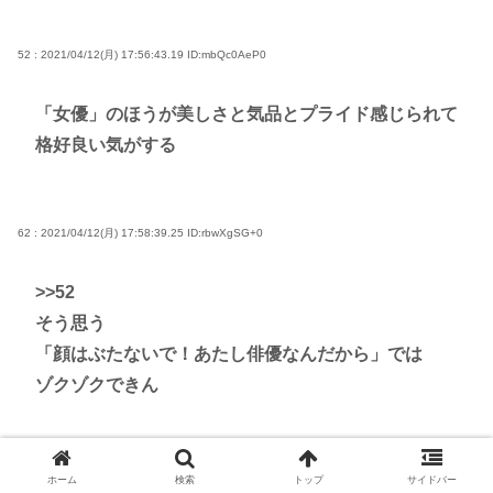
52 : 2021/04/12(月) 17:56:43.19
ID:mbQc0AeP0
「女優」のほうが美しさと気品とプライド感じられて
格好良い気がする
62 : 2021/04/12(月) 17:58:39.25
ID:rbwXgSG+0
>>52
そう思う
「顔はぶたないで！あたし俳優なんだから」では
ゾクゾクできん
71 : 2021/04/12(月) 18:00:10.20
ID:X88wRt8V0
ホーム
検索
トップ
サイドバー