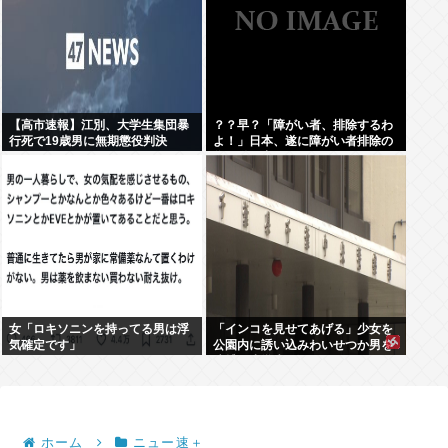
【高市速報】江別、大学生集団暴
？？早？「障がい者、排除するわ
行死で19歳男に無期懲役判決
よ！」日本、遂に障がい者排除の
為に動き出す。
女「ロキソニンを持ってる男は浮
「インコを見せてあげる」少女を
気確定です」
公園内に誘い込みわいせつか男を
逮捕。小学生2人に見せて触らせ
る
ホーム
ニュー速＋