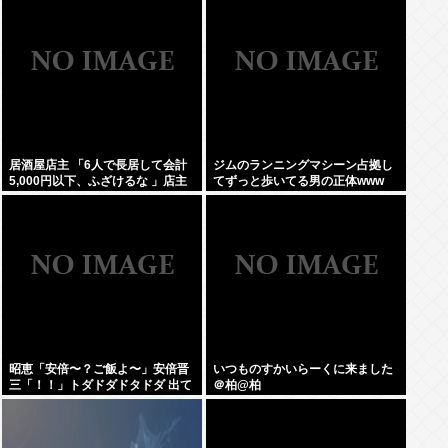
居酒屋店主 「6人で長居して会計
ジムのランニングマシーン占拠し
5,000円以下、ふざけるな 」店主
てずっと歩いてる男の正体www
ぶちギレでネットに晒されるwww
昭恵「安倍〜？ご飯よ〜」安倍晋
いつものすかいらーくに来ました
三「！！」トダドダドタドダ 出て
＠柏@柏
きそうなご飯