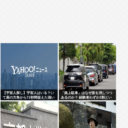
【宇宙人探し】宇宙人はいる？い
「路上駐車」はなぜ姿を消しつつ
て座の方角から72秒間捉えた強い
あるのか？ 経験者わずか2割とい
電波、50年間正体分からぬ
う衝撃!「昔は普通だった光景」が
「Wow！信号」…「合理的に考え
変わり始めた理由とは
ると、宇宙人からの信号の可能
性」