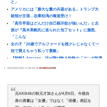
と」
アメリカには「膨大な量の兵器がある」トランプ大
統領が主張…在庫枯渇の報道受け！
「高市早苗はどんだけ自己顕示欲が強いんだ」と左
派が『高木美帆氏に送られた包丁セット』に激怒、
「こんな
女の子「20歳でアルファードを残クレじゃなくて一
括で買えちゃう私って素敵」
【朗報】Amazon、汗が飛び散る灼熱の「マンガ毎週
末セール（50%還元）」を開催！
1 : 2021/04/12(月) 17:49:45.49
ID:HMZsdrON9
ショートスリーパー堀さん、高須クリニックに医学
的に詰められてガチ切れwww
おぎやはぎ嘆く パーカー、ハーフパンツに続きボデ
ィーバッグも”ダサい”論争に「なんでおじさんだけ
元AKB48の秋元才加さんが4月6日、今後自
言われるの？」
身の肩書は「女優」ではなく「俳優」表記を