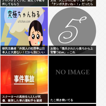
クロンボまんさん、慈悲で手錠を
女性「久しぶりに会って第一声が
外してもらう
『チンポ大きいね～！』だったら
どう思う？ おぱーい大きいねはそ
ういう事なんだよ。」
移民主義者「外国人の犯罪率は日
お前ら「徴兵されたら後ろから上
本人と大差ない！だから別にいい
官撃つわw」←これ
だろ！」←いや良くないよね
スクーターの高校生ら2人が死
たこ焼き焼いてる
傷、衝突した車の運転手を逮捕