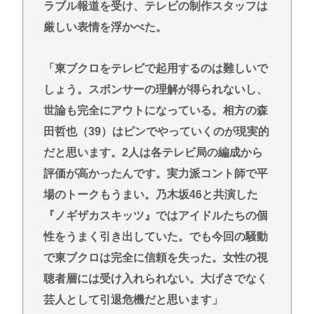
語作品を字幕で見る人が増えている背景… 聴力低下
ラブル報道を受け、テレビの制作スタッフは
が原因ではない？
厳しい表情を浮かべた。
【参政党】神谷代表、食料品の消費減税「天下の愚
策だ」と批判 ★3
「東ブクロをテレビで起用するのは難しいで
【速報】NHK職員が番組出演者から性被害
しょう。スポンサーの理解が得られないし、
この映画は観なくていいって作品教えて
世論も完全にアウトになっている。相方の森
田哲也（39）はピンでやっていくのが現実的
近場で「天の川」見れる場所教えて🥺
だと思います。2人は各テレビ局の編成から
【徹底討論】ワイ(48)無職はこのまま逃げ切れるのか
評価が高かったんです。実力派コント師で平
Powered by livedoor 相互RSS
場のトークもうまい。乃木坂46と共演した
『ノギザカスキッツ』ではアイドルたちの個
性をうまく引き出していた。でも今回の騒動
で東ブクロは完全に信頼を失った。女性の視
聴者層には受け入れられない。大げさでなく
芸人として引退危機だと思います」