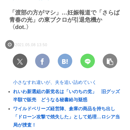
「渡部の方がマシ」…妊娠報道で「さらば
青春の光」の東ブクロが引退危機か
〈dot.〉
2021.05.08 13:50
小さなすれ違いが、夫を追い詰めていく
れいわ新選組の新党名は「いのちの党」 旧グッズ
半額で販売 どうなる秘書給与疑惑
ワイルドベリーズ経営陣、倉庫の商品を持ち出し
「ドローン攻撃で焼失した」として処理…ロシア当
局が捜査！