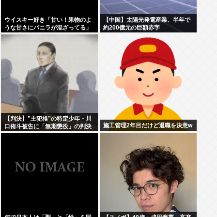
ウイスキー好き「甘い！果物のよ
【中国】太陽光発電産業、半年で
うな甘さにバニラが混ざってる」
約200億元の巨額赤字
わい「はぇー飲んでみるか」
【判決】”主犯格”の特定少年・川
施工管理2年目だけど退職を決意w
口侑斗被告に「無期懲役」の判決
江別大学生暴行死 札幌地裁