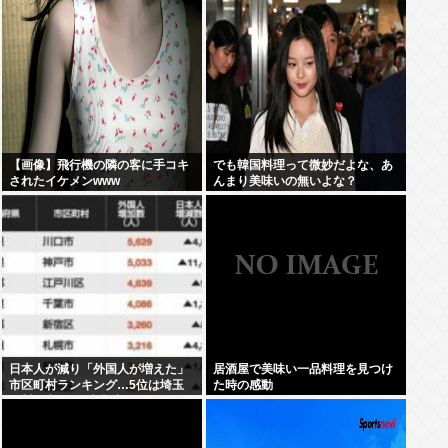
【画像】飛行機の隣の客に手コキ
でも韓国料理って微妙だよな、あ
されたイケメンwww
んまり美味いの無いよな？
日本人が減り「外国人が増えた」
居酒屋で美味い一品料理を見つけ
市区町村ランキング…5位は埼玉
た時の感動
県川口市、4位京都市、ではトッ
プ3は？