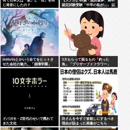
何で日本人は「聖」と「性」を同
【スノボ】40歳・成田童夢、高卒
じ発音にしたの？
認定試験受験「中卒の私が…」 以
前「数学だけ落ちました」もAI採
点で高得点
miHoYoとかいう全てをヒットさ
3大もらって困るもの「釣った
せた会社の魅力。「崩壊学園」
魚」「プリザーブドフラワー」
「未定事件簿」「崩壊3rd」「原
神」「崩壊スターレイル」「ゼン
ゼロ」
ドパガキ・Z世代のせいで廃れて
坊さんを今すぐ皆殺しにするべき
きた文化
理由が詰まった画像がこちら