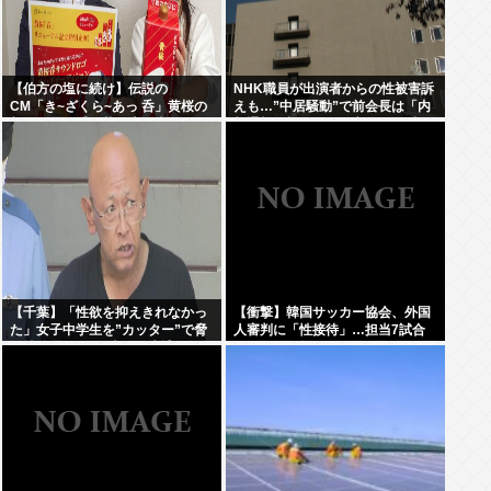
【伯方の塩に続け】伝説の
NHK職員が出演者からの性被害訴
CM「き~ざくら~あっ 呑」黄桜の
えも…”中居騒動”で前会長は「内
新たな歌い手公募に志願者殺到
部通報一切ない」発言との矛盾を
広報を直撃
【千葉】「性欲を抑えきれなかっ
【衝撃】韓国サッカー協会、外国
た」女子中学生を”カッター”で脅
人審判に「性接待」…担当7試合
し性的暴行か 56歳の男逮捕 2人に
はまさかの無敗
面識なし