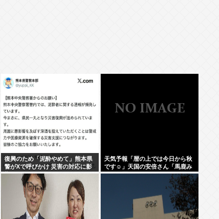
復興のため「泥酔やめて」熊本県
天気予報「暦の上では今日から秋
警がXで呼びかけ 災害の対応に影
です☺」天国の安倍さん「馬鹿み
響
たいな暦だな」