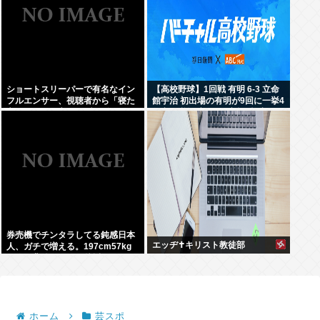
ショートスリーパーで有名なイン
【高校野球】1回戦 有明 6-3 立命
フルエンサー、視聴者から「寝た
館宇治 初出場の有明が9回に一挙4
方がいい」と言われブチギレ
得点で逆転 永田が2安打5打点
券売機でチンタラしてる鈍感日本
エッヂ✝️キリスト教徒部
人、ガチで増える。197cm57kg
の俺が背後5cmまで接近してるの
に急ぎもしない件。
ホーム
芸スポ