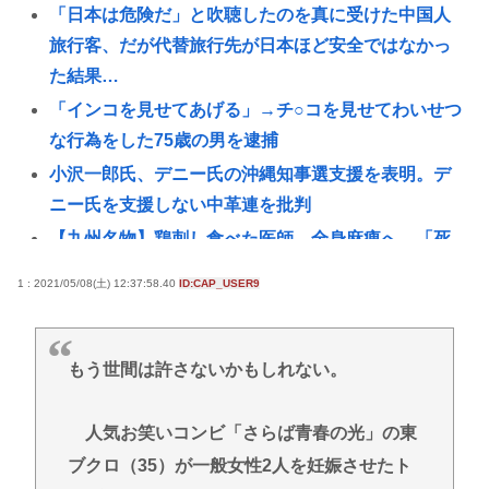
「日本は危険だ」と吹聴したのを真に受けた中国人
旅行客、だが代替旅行先が日本ほど安全ではなかっ
た結果…
「インコを見せてあげる」→チ○コを見せてわいせつ
な行為をした75歳の男を逮捕
小沢一郎氏、デニー氏の沖縄知事選支援を表明。デ
ニー氏を支援しない中革連を批判
【九州名物】鶏刺し食べた医師、全身麻痺へ…「死
んだほうが良い」
1 : 2021/05/08(土) 12:37:58.40
ID:CAP_USER9
へずまりゅう、被災地で発熱。現地の医療リソース
消耗させるとか予想以上に迷惑だったな
【熱波】ドイツ、暑すぎて１ヶ月で９６００人死亡
もう世間は許さないかもしれない。
女「43億円注文して………キャンセルっと！」←こ
いつの目的
人気お笑いコンビ「さらば青春の光」の東
ブクロ（35）が一般女性2人を妊娠させたト
GACKTや小沢仁志の「セリフが聞き取れない」 日本