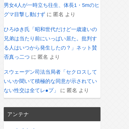
男女4人が一時立ち往生、体長1・5mのヒ
グマ目撃し動けず
に
匿名
より
ひろゆき氏「昭和世代だけど一歳違いの
兄弟は当たり前にいっぱい居た。批判す
る人はいつから発生したの？」ネット賛
否真っ二つ
に
匿名
より
スウェーデン司法当局者「セクロスして
いいか聞いて積極的な同意が示されてい
ない性交は全てレ●プ」
に
匿名
より
アンテナ