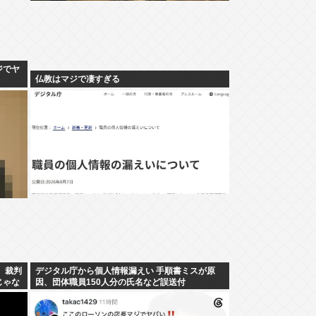
ジでヤ
仏教はマジで凄すぎる
 裁判
デジタル庁から個人情報漏えい 手順書ミスが原
じゃな
因、団体職員150人分の氏名など誤送付