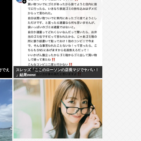
けでえ
スレッズ「ここのローソンの店長マジでヤバい！
」結果www