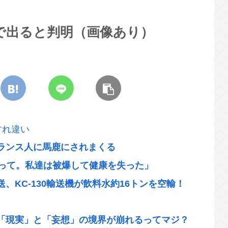
限定で出ると判明（画像あり）
すれ違い
ランス人に馬鹿にされまくる
作って。私達は被爆して健康を失った」
、KC-130輸送機が飲料水約16トンを空輸！
「現実」と「妄想」の境界が崩れるってマジ？