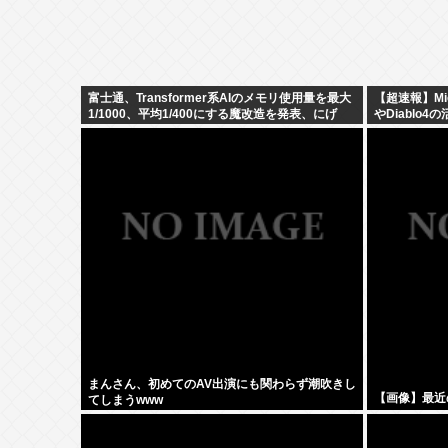
富士通、Transformer系AIのメモリ使用量を最大
【超速報】Mic
1/1000、平均1/400にする魔改造を発表、にげ
やDiablo4
て！
まんさん、初めてのAV出演にも関わらず潮吹きし
【画像】最近
てしまうwww