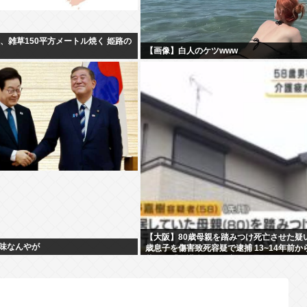
火、雑草150平方メートル焼く 姫路の
【画像】白人のケツwww
【大阪】80歳母親を踏みつけ死亡させた疑い
味なんやが
歳息子を傷害致死容疑で逮捕 13~14年前か
暮らし「介護疲れで日常的に暴行してしま
岬町