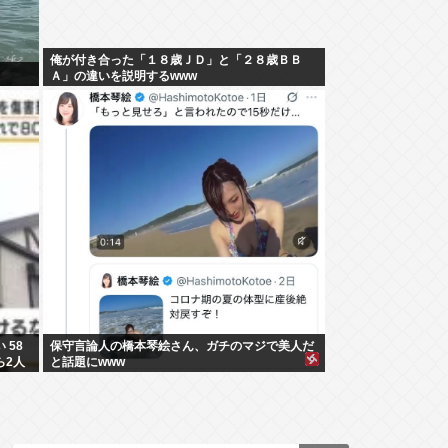
俺が付き合った「１８歳ＪＤ」と「２８歳ＢＢ
Ａ」の違いを説明するwww
 58
保守言論人の橋本琴絵さん、ガチのマジで美人だ
ら2人
と話題にwww
った」