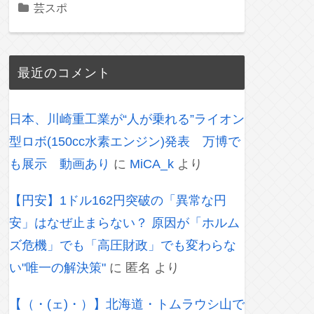
芸スポ
最近のコメント
日本、川崎重工業が“人が乗れる”ライオン
型ロボ(150cc水素エンジン)発表 万博で
も展示 動画あり
に
MiCA_k
より
【円安】1ドル162円突破の「異常な円
安」はなぜ止まらない？ 原因が「ホルム
ズ危機」でも「高圧財政」でも変わらな
い"唯一の解決策"
に
匿名
より
【（・(ェ)・）】北海道・トムラウシ山で