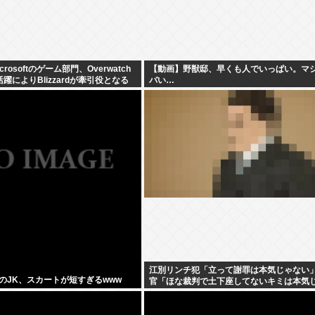
rosoftのゲーム部門、Overwatch
【動画】野獣邸、早くも人でいっぱい。マ
の活躍によりBlizzardが牽引役となる
バい…
江別リンチ犯「立って謝罪は本気じゃない」
のJK、スカートが短すぎるwww
官「ほな裁判で土下座してないキミは本気
いな」