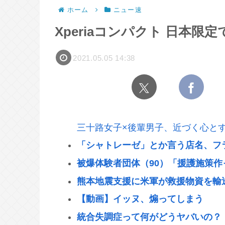
ホーム
ニュー速
Xperiaコンパクト 日本
2021.05.05 14:38
三十路女子×後輩男子、近づく心と
「シャトレーゼ」とか言う店名、フ
被爆体験者団体（90）「援護施策
熊本地震支援に米軍が救援物資を輸送
【動画】イッヌ、煽ってしまう
統合失調症って何がどうヤバいの？