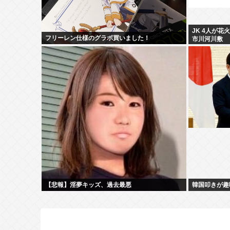
JK 4人が花
フリーレン仕様のグラボ買いました！
市川河川敷
【悲報】淫夢キッズ、過去最悪
韓国叩きが趣