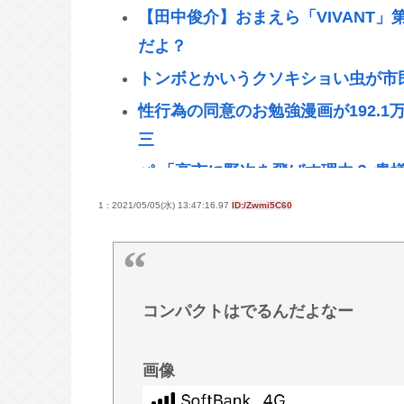
【田中俊介】おまえら「VIVANT
だよ？
トンボとかいうクソキショい虫が市
性行為の同意のお勉強漫画が192.
三
パ 「高市に野次を飛ばす理由？ 貴
高市早苗総理、視察時間が10秒未満
1 : 2021/05/05(水) 13:47:16.97
ID:/Zwmi5C60
【悲報】アメリカの新生姜、1万500
中年層が「ちいかわ」にハマる理由w
令和の貝殻ビキニ、下品すぎる
コンパクトはでるんだよなー
買ってきてほしい「福島土産（お菓
石）」、1位は？
画像
山の日、海の日ってあるけどみんな