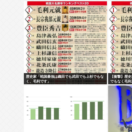
歴史家「戦国最強は織田でも武田でも上杉でもな
【衝撃】歴史
く、毛利です」
でもなく毛利