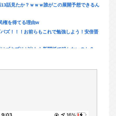
」第13話見たか？ｗｗｗ誰がこの展開予想できるん
民権を得てる理由w
1万バズ！！！お前らもこれで勉強しよう！安倍晋
様はゴキブリが出たら新聞紙で叩かないのか？」
www
0円www
ww
子）」ランキング！ 2位は「ままどおる（三万
は「山」と「海」 どっちが好きなの？