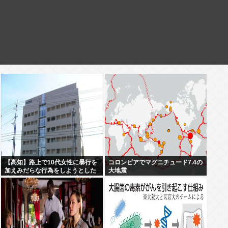
【高知】路上で10代女性に暴行を
コロンビアでマグニチュード7.4の
加えみだらな行為をしようとした
大地震
農業手伝いの38歳男を逮捕…男は
7月にも下半身露出の疑いで逮
捕・起訴