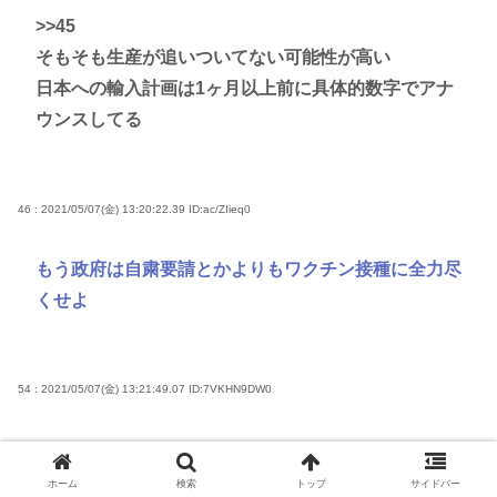
>>45
そもそも生産が追いついてない可能性が高い
日本への輸入計画は1ヶ月以上前に具体的数字でアナ
ウンスしてる
46 : 2021/05/07(金) 13:20:22.39
ID:ac/ZIieq0
もう政府は自粛要請とかよりもワクチン接種に全力尽
くせよ
54 : 2021/05/07(金) 13:21:49.07
ID:7VKHN9DW0
>>46
実務能力が落ちてるから無理
ホーム
検索
トップ
サイドバー