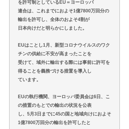
を許可制としているEU＝ヨーロッパ
失が招いた現在地
連合は、これまでにおよそ1億7800万回分の
【画像悲報】吉野家の新メニュー「極旨ステーキ定
輸出を許可し、全体のおよそ4割が
食(1498円)」、肉の量が少なすぎて大炎上してしま
日本向けだと明らかにしました。
う…www
【陽キャ？】ヤリラ系（やりらふぃー）がモテる理
EUはことし1月、新型コロナウイルスのワク
由🔥www
チンの供給に不安が高まったことを
【なぞなぞ】義母、義妹、エ口いのどっち！
受けて、域外に輸出する際には事前に許可を
Powered by livedoor 相互RSS
得ることを義務づける措置を導入し
ています。
EUの執行機関、ヨーロッパ委員会は6日、こ
の措置のもとでの輸出の状況を公表
し、5月3日までに45の国と地域向けにおよそ
1億7800万回分の輸出を許可したと