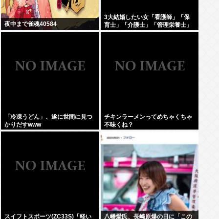
3大結婚したい女「看護師」「保
夜中まで雀魂40584
育士」「介護士」「管理栄養士」
「冷凍うどん」、遂に世間に見つ
チキンラーメンってめちゃくちゃ
かりだすwww
不味くね？
スイフトスポーツ(ZC33S)「軽い
八幡愛氏、長崎原爆の日に「この