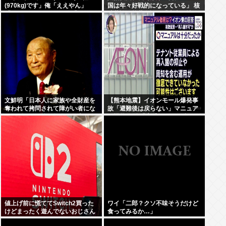
(970kg)です」俺「ええやん」
国は年々好戦的になっている」 核
「1.4Lのターボです」俺「うん」
武装論・核共有論…「本当に情け
「140馬力です」俺「えっ…」
なくなる」
文鮮明「日本人に家族や全財産を
【熊本地震】イオンモール爆発事
奪われて拷問されて障がい者にな
故「避難後は戻らない」マニュア
りました」く統一教会が日本に復
ル機能せず 「貴重品OK」と許可
讐するのって当然の権利じゃね？
か 現場で混乱
値上げ前に慌ててSwitch2買った
ワイ「二郎？クソ不味そうだけど
けどまったく遊んでないおじさん
食ってみるか…」
いるでしょ