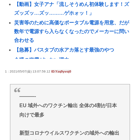
【動画】女子アナ「流しそうめん初体験します！ズ
ズッズッ…ズッ………ゲホォッ！」
災害等のために高価なポータブル電源を用意、だが
数年で電源すら入らなくなったのでメーカーに問い
合わせる
【急募】バスタブの水アカ落とす最強のやつ
全裸の幽霊がいない理由
1日5杯以上のコーヒーで肝がんリスク47％低下！35
1 : 2021/05/07(金) 13:07:59.12
ID:Yzq9yvoj0
万人超の調査
キオクシア、自社株買い終了
———-
お前らの「AI」の活用法を教えてくれ【ChatGPT、
EU 域外へのワクチン輸出 全体の4割が日本
Claude】
向けで最多
コピー機にA4入れようとして紙で指を切った奴。今
すぐ病院にいけ。腕一本切断になってもしらんぞ
新型コロナウイルスワクチンの域外への輸出
【坂口杏里】98kg到達の転落人生、母の死と遺産消