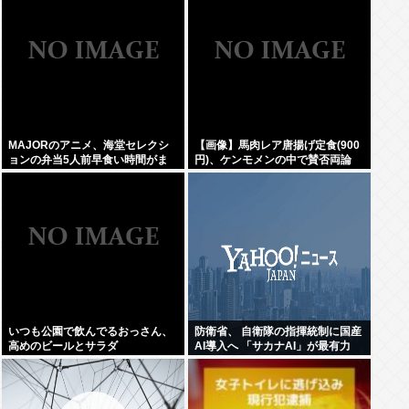
MAJORのアニメ、海堂セレクシ
【画像】馬肉レア唐揚げ定食(900
ョンの弁当5人前早食い時間がま
円)、ケンモメンの中で賛否両論
るまるカットされていた…
いつも公園で飲んでるおっさん、
防衛省、 自衛隊の指揮統制に国産
高めのビールとサラダ
AI導入へ 「サカナAI」が最有力
www