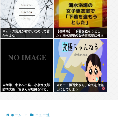
ネットの意見が右寄りなのって昔
【長崎県】「下着を盗もうとし
からよな
た」海水浴場の女子更衣室に侵入
しようとした男 女子トイレに逃げ
込み現行犯逮捕
自衛隊、中東へ出発…小泉進次郎
スカート拒否女さん、全てを台無
防衛大臣「皆さんが航路を守る」
しにしてしまう
ホーム
ニュー速