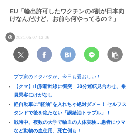
EU「輸出許可したワクチンの4割が日本向
けなんだけど、お前ら何やってるの？」
2021.05.07 13:36
ブブ家のドタバタが、今日も愛おしい！
【クマ】山形新幹線に衝突 30分運転見合わせ、乗
員乗客にけがなし
軽自動車に“軽油”を入れちゃ絶対ダメ～！ セルフス
タンドで後を絶たない「誤給油トラブル」！
戦時中、複数の大学で輸血の人体実験…患者にウマ
など動物の血使用、死亡例も！