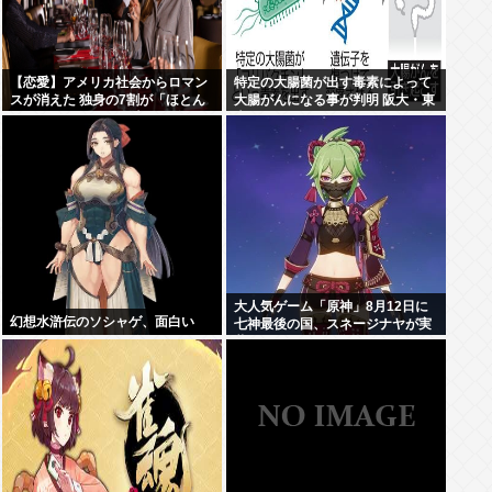
【恋愛】アメリカ社会からロマン
特定の大腸菌が出す毒素によって
スが消えた 独身の7割が「ほとん
大腸がんになる事が判明 阪大・東
どデートしない」 日本でも静かに
大チーム
進みつつある”恋愛不況”
大人気ゲーム「原神」8月12日に
幻想水滸伝のソシャゲ、面白い
七神最後の国、スネージナヤが実
装。モチーフ国はロシア。