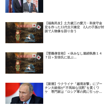
【福島民友】土方歳三の愛刀・和泉守金
定を作った11代古川兼定 2人の子孫が対
談で人物像を語り合う
【菅義偉首相】＜休みなし連続執務１４
７日＞安倍氏に並ぶ…
【新潮】ウクライナ「越境攻撃」にプー
チン大統領が“不気味な沈黙”を貫くワ
ケ 専門家は「ロシア軍の罠に引っかか
った」可能性を指摘