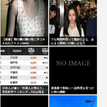
【画像】飛行機の隣の客に手コキ
でも韓国料理って微妙だよな、あ
されたイケメンwww
んまり美味いの無いよな？
日本人が減り「外国人が増えた」
居酒屋で美味い一品料理を見つけ
市区町村ランキング…5位は埼玉
た時の感動
県川口市、4位京都市、ではトッ
プ3は？