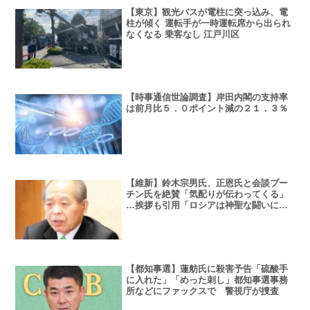
【東京】観光バスが電柱に突っ込み、電
柱が傾く 運転手が一時運転席から出られ
なくなる 乗客なし 江戸川区
【時事通信世論調査】岸田内閣の支持率
は前月比５．０ポイント減の２１．３％
【維新】鈴木宗男氏、正恩氏と会談プー
チン氏を絶賛「気配りが伝わってくる」
…挨拶も引用「ロシアは神聖な闘いに立
ち上がっている」
【都知事選】蓮舫氏に殺害予告「硫酸手
に入れた」「めった刺し」都知事選事務
所などにファックスで 警視庁が捜査