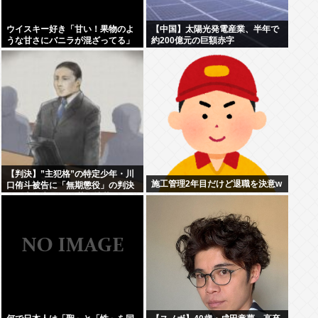
ウイスキー好き「甘い！果物のよ
【中国】太陽光発電産業、半年で
うな甘さにバニラが混ざってる」
約200億元の巨額赤字
わい「はぇー飲んでみるか」
【判決】”主犯格”の特定少年・川
施工管理2年目だけど退職を決意w
口侑斗被告に「無期懲役」の判決
江別大学生暴行死 札幌地裁