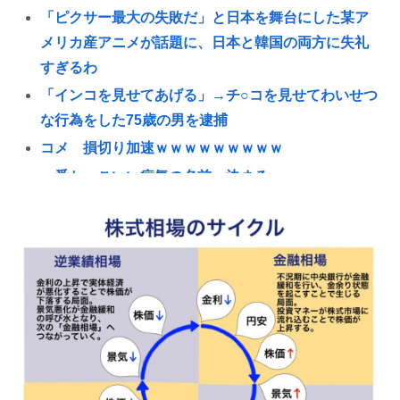
「ピクサー最大の失敗だ」と日本を舞台にした某ア
メリカ産アニメが話題に、日本と韓国の両方に失礼
すぎるわ
「インコを見せてあげる」→チ○コを見せてわいせつ
な行為をした75歳の男を逮捕
コメ 損切り加速ｗｗｗｗｗｗｗｗｗ
一番かっこいい病気の名前、決まるw w w w w w w w
w w
国税局職員（25）、税務調査で知り合った納税者の
自宅に出入りしお小遣い1億5000万円頂戴するwww
高配当をうたった「みんなで大家さん」→実態は
2881億円の債務超過
【九州名物】鶏刺し食べた医師、全身麻痺へ…「死
んだほうが良い」
へずまりゅう、被災地で発熱。現地の医療リソース