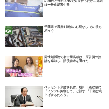
の20代と判明 SNSで知り合ったか…死因
は一酸化炭素中毒
千葉県で震度4 津波の心配なし その後も
相次ぐ
同性婚訴訟で名古屋高裁は、原告側の控
訴を棄却し、賠償請求を退けた
ベッセント米財務長官、植田日銀総裁に
「インフレ抑制して」と話す 「日銀は利
上げするだろう」