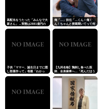
高配当をうたった「みんなで大
俺「…」担任「…くん！俺く
家さん」→実態は2881億円の
ん！ちゃんと授業聞いてって何
債務超過
度m」俺「(───来るッ！)」
子供「ママー、誕生日までに隠
【九州名物】鶏刺し食べた医
し部屋作って」母親「わかっ
師、全身麻痺へ…「死んだほう
た」
が良い」