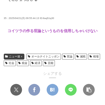
35 : 2025/04/21(月) 09:55:44.13
ID:IbajS1q30
コイツラの作る世論というものを信用しちゃいけない
ニュー速＋
オールナイトニッポン
世論
減税
相場
社会
税金
経済
芸能
シェアする