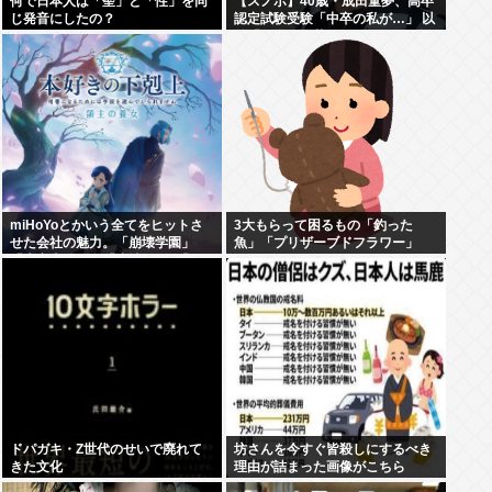
何で日本人は「聖」と「性」を同
【スノボ】40歳・成田童夢、高卒
じ発音にしたの？
認定試験受験「中卒の私が…」 以
前「数学だけ落ちました」もAI採
点で高得点
miHoYoとかいう全てをヒットさ
3大もらって困るもの「釣った
せた会社の魅力。「崩壊学園」
魚」「プリザーブドフラワー」
「未定事件簿」「崩壊3rd」「原
神」「崩壊スターレイル」「ゼン
ゼロ」
ドパガキ・Z世代のせいで廃れて
坊さんを今すぐ皆殺しにするべき
きた文化
理由が詰まった画像がこちら