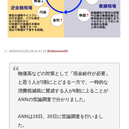
消耗させるとか予想以上に迷惑だったな
【衝撃】ジャンポケ斉藤の被害女性「バウムクーヘ
ン売ったりTikTokライブしててムカついたから示談
しなかった」←コレってさ…
日産e-power、無給油で1980km走行しギネス記録を
達成、無駄な発電や送電ロスなくEVよりエコを証明
1 : 2025/04/21(月) 09:41:47.22
ID:thhmxwvO9
【熱波】ドイツ、暑すぎて１ヶ月で９６００人死亡
この映画は観なくていいって作品教えて
物価高などの対策として「現金給付が必要」
Powered by livedoor 相互RSS
と思う人が3割にとどまる一方で、一時的な
消費税減税に賛成する人が6割に上ることが
ANNの世論調査で分かりました。
ANNは19日、20日に世論調査を行いまし
た。