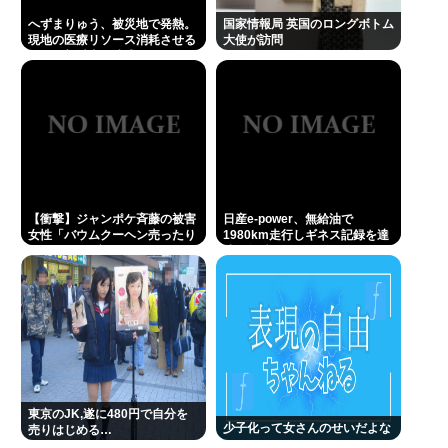
へずまりゅう、被災地で発熱。
国家情報局 英国のロングボトム
現地の医療リソース消耗させる
大使が訪問
とか予想以上に迷惑だったな
【衝撃】ジャンポケ斉藤の被害
日産e-power、無給油で
女性「バウムクーヘン売ったり
1980km走行しギネス記録を達
TikTokライブしててムカついた
成、無駄な発電や送電ロスなく
から示談しなかった」←コレっ
EVよりエコを証明
てさ…
東京のJK,遂に480円で自分を
少子化って女さんのせいだよな
売りはじめる…