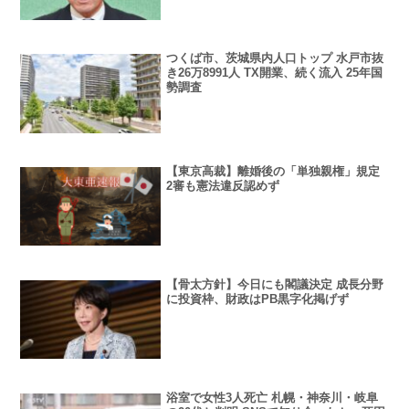
つくば市、茨城県内人口トップ 水戸市抜
き26万8991人 TX開業、続く流入 25年国
勢調査
【東京高裁】離婚後の「単独親権」規定
2審も憲法違反認めず
【骨太方針】今日にも閣議決定 成長分野
に投資枠、財政はPB黒字化掲げず
浴室で女性3人死亡 札幌・神奈川・岐阜