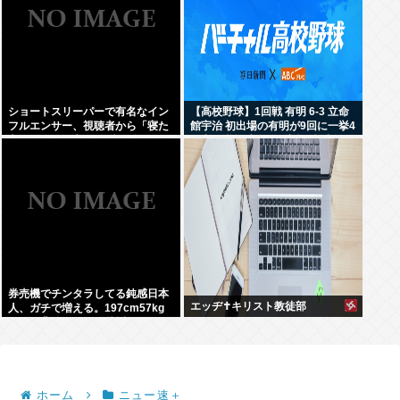
ショートスリーパーで有名なイン
【高校野球】1回戦 有明 6-3 立命
フルエンサー、視聴者から「寝た
館宇治 初出場の有明が9回に一挙4
方がいい」と言われブチギレ
得点で逆転 永田が2安打5打点
券売機でチンタラしてる鈍感日本
エッヂ✝️キリスト教徒部
人、ガチで増える。197cm57kg
の俺が背後5cmまで接近してるの
に急ぎもしない件。
ホーム
ニュー速＋