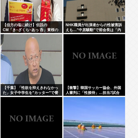
【伯方の塩に続け】伝説の
NHK職員が出演者からの性被害訴
CM「き~ざくら~あっ 呑」黄桜の
えも…”中居騒動”で前会長は「内
新たな歌い手公募に志願者殺到
部通報一切ない」発言との矛盾を
広報を直撃
【千葉】「性欲を抑えきれなかっ
【衝撃】韓国サッカー協会、外国
た」女子中学生を”カッター”で脅
人審判に「性接待」…担当7試合
し性的暴行か 56歳の男逮捕 2人に
はまさかの無敗
面識なし