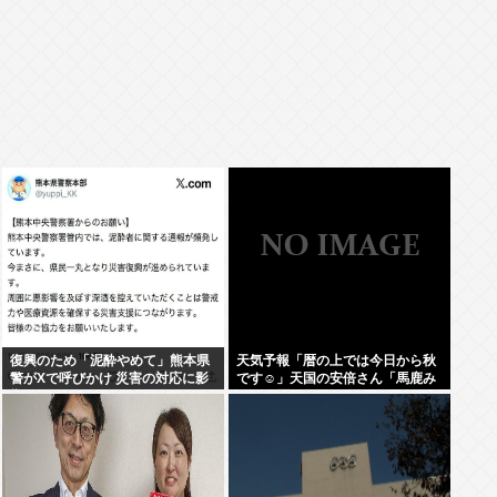
復興のため「泥酔やめて」熊本県
天気予報「暦の上では今日から秋
警がXで呼びかけ 災害の対応に影
です☺」天国の安倍さん「馬鹿み
響
たいな暦だな」