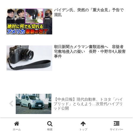
バイデン氏、突然の「重大会見」予告で
混乱
朝日新聞カメラマン書類送検へ 容疑者
宅敷地侵入の疑い 長野・中野市4人殺害
事件
【中央日報】現代自動車、トヨタ「ハイ
ブリッド」とらえよう…次世代ハイブリ
ッド公開
「在日クルド人差別」罰則伴う撤廃法の
ホーム
検索
トップ
サイドバー
制定を 共同通信記者 角南圭祐氏