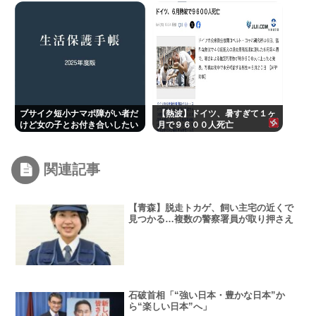
ブサイク短小ナマポ障がい者だ
【熱波】ドイツ、暑すぎて１ヶ
けど女の子とお付き合いしたい
月で９６００人死亡
関連記事
【青森】脱走トカゲ、飼い主宅の近くで
見つかる…複数の警察署員が取り押さえ
石破首相「“強い日本・豊かな日本”か
ら“楽しい日本”へ」