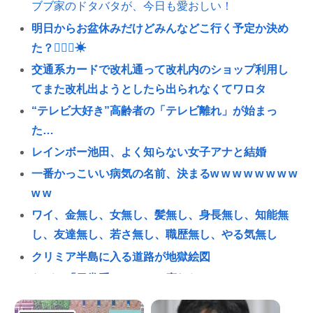
ブブ家のドタバタが、今日も愛おしい！
明日からお盆休みだけどみんなどこ行く予定か決め
た？🏄‍♂🌴☀
交通系カードで改札通って改札内のショップ利用し
てまた改札出ようとしたら出られなくてワロタ
“テレビ大好き”高齢者の「テレビ離れ」が始まっ
た…
レインボー池田、よく知らない女子アナと結婚
一番かっこいい病気の名前、決まるw w w w w w w w
w w
ワイ、金無し、女無し、髪無し、身長無し、知能無
し、友達無し、若さ無し、職歴無し、やる気無し
クリミア半島に入る道路が地獄絵図
なぜ、「日常系アニメ」は廃れたのか？
ぜんじろう（お笑いタレント・58） 『金正恩氏』と