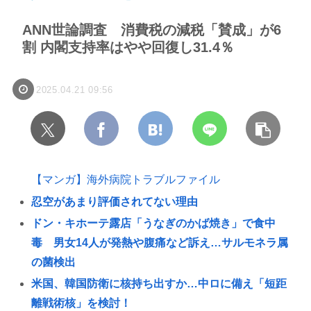
ANN世論調査 消費税の減税「賛成」が6
割 内閣支持率はやや回復し31.4％
2025.04.21 09:56
【マンガ】海外病院トラブルファイル
忍空があまり評価されてない理由
ドン・キホーテ露店「うなぎのかば焼き」で食中
毒 男女14人が発熱や腹痛など訴え…サルモネラ属
の菌検出
米国、韓国防衛に核持ち出すか…中ロに備え「短距
離戦術核」を検討！