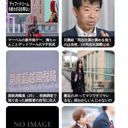
投稿して正体がバレてしまう
【奈良市議】へずまりゅう市議、被災地支援中に発
熱…「緊急で病院に向かい点滴を打ったら楽に」 回
復を報告
【九州名物】鶏刺し食べた医師、全身麻痺へ…「死
マーベルの新作格ゲー、俺ちゃ
日教組「同志社国が責めを負う
んだほうが良い」
んことデッドプール(CV子安武
のは当然」(※同志社国際は全
人)が安定のやりたい放題で話
教組） 日教組はバランスいいと
へずまりゅう、被災地で発熱。現地の医療リソース
題に
自画自賛も
消耗させるとか予想以上に迷惑だったな
ヒコロヒー コンビニで割引おにぎりは〝絶対買わな
い〟理由
この映画は観なくていいって作品教えて
国税局職員（25）、税務調査で
近場で「天の川」見れる場所教えて🥺
最近のJKってマジですぐヤレ
知り合った納税者の自宅に出入
るな。頭おかしいんじゃないの
りしお小遣い1億5000万円頂戴
するwww
Powered by livedoor 相互RSS