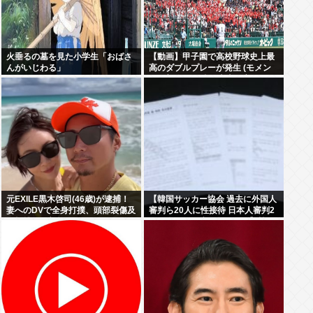
火垂るの墓を見た小学生「おばさ
【動画】甲子園で高校野球史上最
んがいじわる」
高のダブルプレーが発生 (モメン
らの想像の25倍は史上最高)これも
うプロ野球超えてるだろ…
元EXILE黒木啓司(46歳)が逮捕！
【韓国サッカー協会 過去に外国人
妻へのDVで全身打撲、頭部裂傷及
審判ら20人に性接待 日本人審判2
び打撲、頸部損傷
人も含む…一度も負けなし】韓国
でサッカーファンや国民から怒り
と失望の声