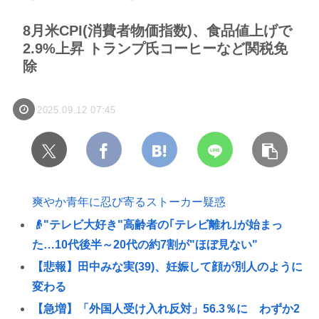
8月米CPI(消費者物価指数)、食品値上げで
2.9%上昇 トランプ氏コーヒーなど関税免
除
2025.09.12 07:45
爽やか青年に忍び寄るストーカー疑惑
👴"テレビ大好き"高齢者の｢テレビ離れ｣が始まっ
た…10代後半～20代の約7割が"ほぼ見ない"
【悲報】田中みな実(39)、妊娠して顔が別人のように
変わる
【急増】「外国人受け入れ反対」56.3％に わずか2