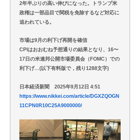
2年半ぶりの高い伸びになった。トランプ米
(ヽ´ん`) 嫌儲民「ケンモメン」の定義 👈 何て答え
る？
政権は一部品目で関税を免除するなど対応に
追われている。
【悲報】佐藤二朗さん主演の「踊る」スピンオフ作
品、結局撮影中止が決定www
市場は9月の利下げ再開を確信
「14歳の少年に挿入を…」性器に火をつけ脅迫、少
女達はモップで…657人が死亡した韓国“最悪の人権
CPIはおおむね予想通りの結果となり、16〜
侵害”のおぞましすぎる実態
17日の米連邦公開市場委員会（FOMC）での
【悲報】全盛期のエマ・ワトソン可愛すぎワロッタ
利下げ…(以下有料版で，残り1288文字)
www
1.7kmの間何度も何度も 煽り追突
日本経済新聞 2025年9月12日 4:51
https://www.nikkei.com/article/DGXZQOGN
Powered by livedoor 相互RSS
11CPN0R10C25A9000000/