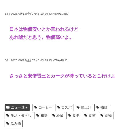
53 : 2025/09/12(金) 07:45:10.29
ID:npA9Lu8u0
日本は物価安いとか言われるけど
あれ嘘だと思う。物価高いよ。
54 : 2025/09/12(金) 07:45:43.39
ID:kZBkePiU0
さっさと安倍晋三とカークが待っているとこ行けよ
ニュー速＋
コーヒー
コスパ
値上げ
物価
生活・暮らし
相場
経済
食事
食材
食物
飲み物