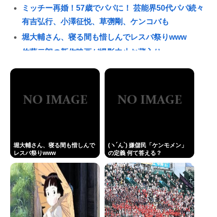
ミッチー再婚！57歳でパパに！ 芸能界50代パパ続々
有吉弘行、小澤征悦、草彅剛、ケンコバも
堀大輔さん、寝る間も惜しんでレスバ祭りwww
佐藤二朗の新作映画が撮影中止お蔵入りwww
2mの奴に身長170cmが勝てる可能性が一番高い格闘
技
両親「もう結婚しろとは言わない。でも老後に独り
はキツイぞ。どうするんだ？」俺ら「…」
(ヽ´ん`) 嫌儲民「ケンモメン」の定義 👈 何て答え
る？
堀大輔さん、寝る間も惜しんで
(ヽ´ん`) 嫌儲民「ケンモメン」
中国の二足歩行ロボ 服着せて胸ふくらませたらアイ
レスバ祭りwww
の定義 何て答える？
ドルみたいな可愛さを醸し出すようになる
【タラコ悲報】削ジェンヌこと西村ゆか、ひろきに
離婚を提示www
俺は身長165センチだけどそんなに低くないよね？