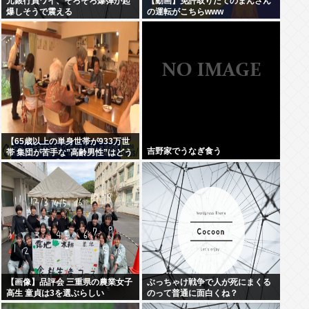
元銀行員ワイ、そろそろ爆弾が起
【動画】免許取りたてのまんさん
爆しそうで震える
の運転がこちらwww
【65歳以上の単身世帯が933万世
吉野家でうなぎ食う
帯 集団が苦手な”高齢男性”はどう
生きていく？】孤独死のリスク
も…専門家 「8日以上見つからな
いのも圧倒的に男性」
【画像】品評会 三重県の農業女子
ぶっちゃけ戦争で人が死にまくる
高生 童貞は3を選ぶらしい
のって普通に面白くね？