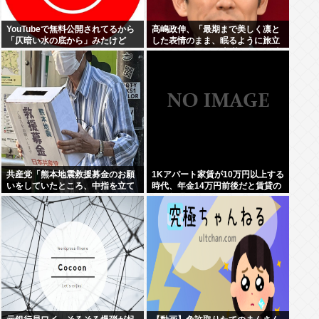
YouTubeで無料公開されてるから
髙嶋政伸、「最期まで美しく凛と
「仄暗い水の底から」みたけど
した表情のまま、眠るように旅立
ちました」 母・寿美花代さん死去
共産党「熊本地震救援募金のお願
1Kアパート家賃が10万円以上する
いをしていたところ、中指を立て
時代、年金14万円前後だと賃貸の
られました。嫌がらせ酷い」
人は無理じゃね？