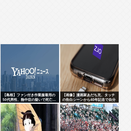
【島根】ファン付き作業服着用の
【画像】漫画家あだち充、タッチ
50代男性、熱中症の疑いで死亡…
の告白シーンから40年記念で自分
スポーツドリンクも持参
自身が浅倉南になりきり投稿