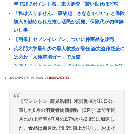
年で20.7ポイント増、東大調査「若い世代ほど増
「私は入りません、 事故起こさなきゃいい」と保険
加入を勧められた推し活民が反発、保険代が勿体無
いし事
【画像】セブンイレブン、ついに神商品を販売
英名門大学最年少の黒人教授が辞任 論文盗作疑惑に
は必殺「人種差別ガー」で反撃
弁護士「オタクの献血は『女性の体内に自分の体液
を入れる』のが目的。場合によっては不同意性交罪
1 : 2025/09/12(金) 07:26:01.95
ID:AVLHJYiE9
に当たる」
堀大輔さん、寝る間も惜しんでレスバ祭りwww
【ワシントン=高見浩輔】米労働省が11日公
【悲報】韓国サッカー協会に性接待疑惑、「Jリーグ
表した8月の消費者物価指数（CPI）は前年同
の審判を統括する人物」も含まれると報道
月比の上昇率が7月の2.7%から2.9%に加速し
「救える命だった」ウィシュマさん死亡めぐる国賠
訴訟が結審、遺族側は「入管の責任」改めて訴え
た。食品は前月比で0.5%値上がりし、およそ