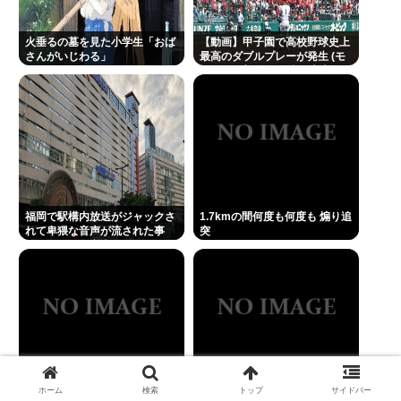
1.7kmの間何度も何度も 煽り追突
火垂るの墓を見た小学生「おば
及川光博（ミッチー）（56）が再婚、相手は妊娠
【動画】甲子園で高校野球史上
さんがいじわる」
最高のダブルプレーが発生 (モ
中。前妻の檀れいとは18年に離婚し子供はなし
メンらの想像の25倍は史上最
高)これもうプロ野球超えてる
だろ…
Powered by livedoor 相互RSS
福岡で駅構内放送がジャックさ
1.7kmの間何度も何度も 煽り追
れて卑猥な音声が流された事
突
件、やはり元音声は動ありの動
画だった
スマ●コ、石破岸田ってなんで
ホーム
検索
トップ
サイドバー