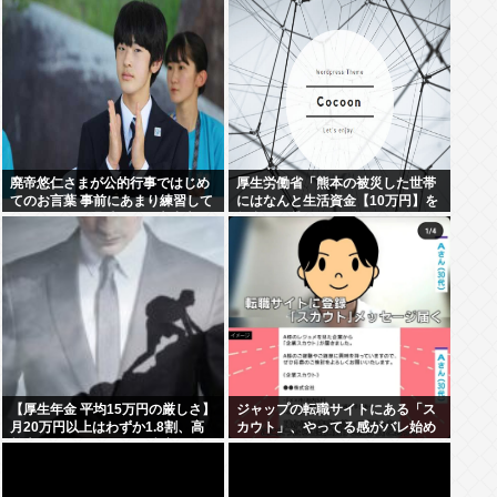
廃帝悠仁さまが公的行事ではじめ
厚生労働省「熊本の被災した世帯
てのお言葉 事前にあまり練習して
にはなんと生活資金【10万円】を
ないっぽい。滑舌悪いし大丈夫な
無利子で貸してあげます」
の
【厚生年金 平均15万円の厳しさ】
ジャップの転職サイトにある「ス
月20万円以上はわずか1.8割、高
カウト」、やってる感がバレ始め
齢夫婦は毎月4.2万円の赤字に
るwww