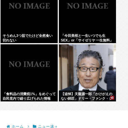
そうめん3つ茹でたけど全然食い
「今田美桜と一生いつでも生
切れない
SEX」or「サイゼリヤ 一生無料」
www
「食料品の消費税1%」をめぐって
【追悼】天龍源一郎「かけがえの
自民党内で繰り広げられた情報
ない師匠」ドリー・ファンク・ジ
戦…！ウソまで飛び交った密室会
ュニアさん追悼
議の発言
ホーム
ニュー速＋