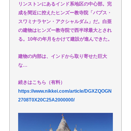
リンストンにあるインド系地区の中心部。完
パチ●コ中毒者の99%はアニメに興味なく、いつも打
ってる台の原作も知らないという不都合な真実
成を間近に控えたヒンズー教寺院「バプス・
【ﾌｧﾝｻﾏﾘｨ】熊本地震報道 真実より視聴率と高市叩
スワミナラヤン・アクシャルダム」だ。白亜
きが大事なオールドメディア 熊本県知事が被災
の建物はヒンズー教寺院で西半球最大とされ
者・遺族への取材に怒り「極めて強い不満、苦情が
る。10年の年月をかけて建設が進んできた。
寄せられた」
福井県のコメ農家「今年はコメを売ってくれと業者
建物の内部は、インドから取り寄せた巨大
が来ない！高市総理が許せない！もう愛想尽かし
な…
た！！！」
【悲報】福田雄一さん「新ケロロに福田組が出ま
続きはこちら（有料）
す！」→爆死 ちいかわの監督「原作に忠実に」→爆
https://www.nikkei.com/article/DGXZQOGN
売れwww
2708T0X20C25A2000000/
高橋名人「左手のバネを取るために手術をします」
Powered by livedoor 相互RSS