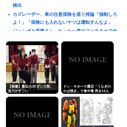
検出
カズレーザー、車の任意保険を巡り持論「強制しろ
よ！」「保険にも入れないヤツは運転すんなよ」
ジャンポケ斉藤さん、たった一度のフェラチオで全
てを失ってしまう
渡邊渚さん「私がPTSDと診断された当時、世間には
まだ『PTSD』という言葉は浸透していませんでし
た」
高速道路の合流路線で速度合わせて合流塞いで来る
トラックwww
【画像】最近のJKダンス部、
ドン・キホーテ露店「うなぎの
【高市連休】今日さえ乗り切れば、9連休到来！
迫力がすごい
かば焼き」で食中毒 男女14人
が発熱や腹痛など訴え…サルモ
共産党信者「募金で共産党を叩くのは、頑張る人を
ネラ属の菌検出
邪魔したいという日本人らしい薄暗い欲望のせい」
パチ●コ中毒者の99%はアニメに興味なく、いつも打
ってる台の原作も知らないという不都合な真実