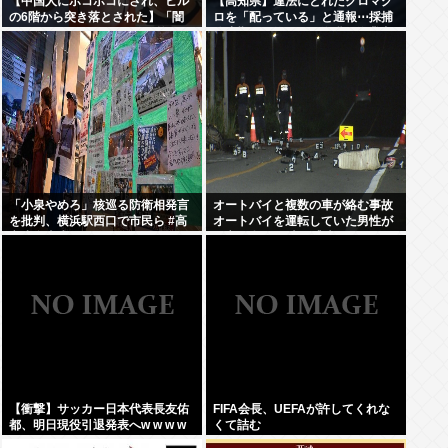
【中国人にボコボコにされ、ビル
【高知県】違法にとれたクロマグ
の6階から突き落とされた】「闇
ロを「配っている」と通報⋯採捕
バイト」 トクリュウの使い捨てに
停止期間に約274kg漁獲、漁業者3
された悲惨すぎる実態 募集時の約
人を書類送検「網にかかり放流が
束は「月収300万円」も、組織に
大変で⋯」
入った瞬間、「お前たちはだまさ
れた」
「小泉やめろ」核巡る防衛相発言
オートバイと複数の車が絡む事故
を批判、横浜駅西口で市民ら #高
オートバイを運転していた男性が
市小泉麻生めちゃくちゃじゃんニ
死亡 現場から車が逃走
ュースdeプロテスト
【衝撃】サッカー日本代表長友佑
FIFA会長、UEFAが許してくれな
都、明日現役引退発表へw w w w
くて詰む
w w w w w w w w w w ww w w w