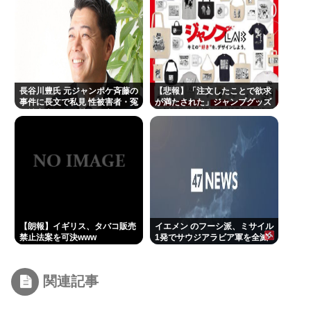
長谷川豊氏 元ジャンポケ斉藤の
【悲報】「注文したことで欲求
事件に長文で私見 性被害者・冤
が満たされた」ジャンプグッズ
罪被害者への取材経験踏まえ
43億円分を注文・キャンセルし
たか、32歳女逮捕
【朗報】イギリス、タバコ販売
イエメン のフーシ派、ミサイル
禁止法案を可決www
1発でサウジアラビア軍を全滅
させてしまうww
関連記事