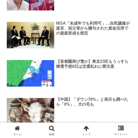
なドヤンキーはいなくなった」
NISA「未成年でも利用可」…自民議連が
提言、祖父母から贈与された資金活用で
の資産形成を想定
【首都圏再び雪か】東京23区もうっすら
積雪予想8日は交通乱れに要注意
【中国】「ダウン70%」と表示も調べた
ら「0%」、犬の毛も
ホーム
検索
トップ
サイドバー