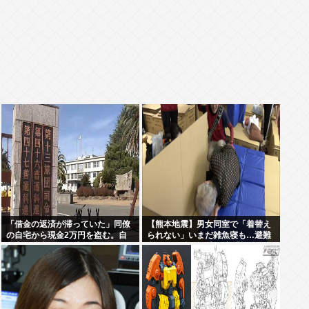
「借金の返済が滞っていた」同僚
【熊本地震】男女同室で「着替え
の自宅から現金2万円を盗む。自
られない」いまだ雑魚寝も…避難
衛官の陸士長が懲戒免職に
所めぐり”格差” 専門家「標準化さ
れていない」