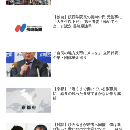
【独自】鎮西学院長の姜尚中氏 元監事に
「大学生以下だ」 第三者委「極めて不
当」と認定 長崎県諫早
「自民の地方支部にメスを」 立民代表、
企業・団体献金巡り
【京都】「遅くまで働いている教職員
に」給食の残った食材でまかない作り減
給
【対談】ひろゆきが若者へ同情「僕は逃
げ切った世代なので大変だなと…」 AIが