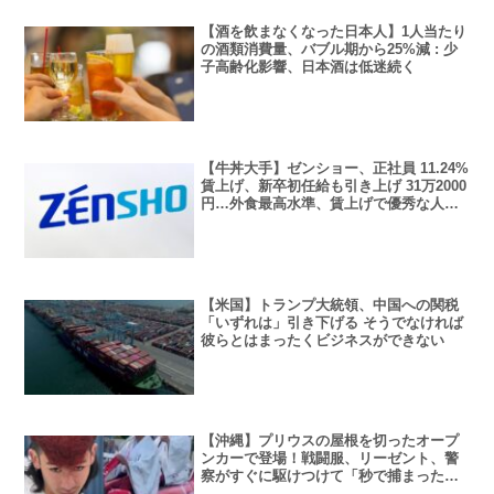
【酒を飲まなくなった日本人】1人当たり
の酒類消費量、バブル期から25%減 : 少
子高齢化影響、日本酒は低迷続く
【牛丼大手】ゼンショー、正社員 11.24%
賃上げ、新卒初任給も引き上げ 31万2000
円…外食最高水準、賃上げで優秀な人材
を確保
【米国】トランプ大統領、中国への関税
「いずれは」引き下げる そうでなければ
彼らとはまったくビジネスができない
【沖縄】プリウスの屋根を切ったオープ
ンカーで登場！戦闘服、リーゼント、警
察がすぐに駆けつけて「秒で捕まった」
沖縄・二十歳式典2025「でも以前のよう