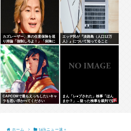
カズレーザー、車の任意保険を巡
エッヂ民が『淡路島（人口12万
り持論「強制しろよ！」「保険に
人）』について知ってること
も入れないヤツは運転すんなよ」
CAPCOMで最もえっちしたいキャ
まん「レ●プされた」検事「ほん
ラを思い浮かべてください
まか？」→疑った検事を裁判で訴
える
ホーム
talkニュー速＋