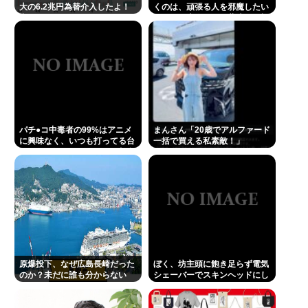
大の6.2兆円為替介入したよ！
くのは、頑張る人を邪魔したい
褒めてよ！」
という日本人らしい薄暗い欲望
のせい」
パチ●コ中毒者の99%はアニメ
まんさん「20歳でアルファード
に興味なく、いつも打ってる台
一括で買える私素敵！」
の原作も知らないという不都合
な真実
原爆投下、なぜ広島長崎だった
ぼく、坊主頭に飽き足らず電気
のか？未だに誰も分からない
シェーバーでスキンヘッドにし
てしまう