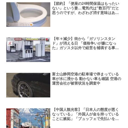
【節約】「便座の24時間保温はもったい
ない」という妻…電気代は”数百円”だと
思うのですが、わざわざ消す意味はある
のでしょうか？「1ヶ月の電気代」を試算
【年々減少】街から「ガソリンスタン
ド」が消える日 「価格争いが嫌になっ
た」ガソスタ以外で経営を補填する事業
者も
富士山静岡空港の駐車場で停まっている
車が水に浸かる 動かない車も確認 空港の
運営会社が被害状況を調査中
【中国人観光客】「日本人の態度が悪く
なっている」「外国人が金を持っている
ことに嫉妬」「ブュッフェで先払いを求
められた」との声も