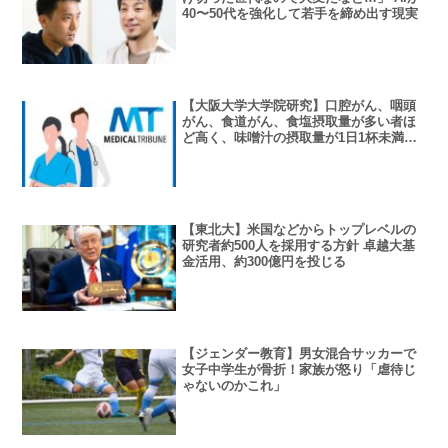
40〜50代を強化して若手を締め出す現実
【大阪大学大学院研究】口腔がん、咽頭
がん、食道がん、食塩摂取量が多い者ほ
ど高く、味噌汁の摂取量が1日1杯未満の
者と比べて2杯の者で1.63倍、3杯以上の
者で2.27倍…日本人中高年約4万例のコホ
ート研究
【東北大】米国などからトップレベルの
研究者約500人を採用する方針 卓越大基
金活用、約300億円を投じる
【ジェンダー教育】男女混合サッカーで
女子中学生が骨折！家族が怒り「虐待じ
ゃないのかこれ」