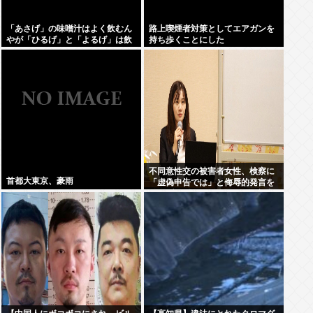
「あさげ」の味噌汁はよく飲むん
路上喫煙者対策としてエアガンを
やが「ひるげ」と「よるげ」は飲
持ち歩くことにした
んだことない
不同意性交の被害者女性、検察に
首都大東京、豪雨
「虚偽申告では」と侮辱的発言を
されブチギレ、500万円の損害賠
償を求め提訴