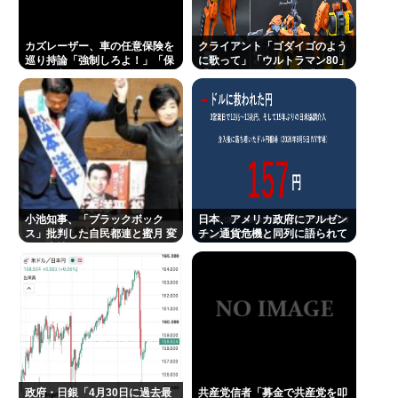
ぼく、坊主頭に飽き足らず電気シェーバーでスキン
ヘッドにしてしまう
カズレーザー、車の任意保険を
クライアント「ゴダイゴのよう
巡り持論「強制しろよ！」「保
に歌って」「ウルトラマン80」
渡邊渚さん「私がPTSDと診断された当時、世間はま
険にも入れないヤツは運転すん
「アルフィのように」「星のピ
なよ」
アス」
だPTSDという言葉は浸透されていませんでした」
ジャンポケ斎藤の求刑7年て流石に重過ぎね？
高橋名人「左手のバネを取るために手術をします」
Powered by livedoor 相互RSS
小池知事、「ブラックボック
日本、アメリカ政府にアルゼン
ス」批判した自民都連と蜜月 変
チン通貨危機と同列に語られて
化の事情
しまうwwwもうすでに158円に
戻る
政府・日銀「4月30日に過去最
共産党信者「募金で共産党を叩