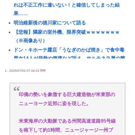
れは不正工作に違いない！と確信してしまった結
果……
明治維新後の徳川家について語る
【悲報】隣家の室外機、限界突破ｗｗｗｗｗｗｗ
（※画像あり）
ドン・キホーテ露店「うなぎのかば焼き」で食中毒
男女14人が発熱や腹痛など訴え…サルモネラ属の菌
検出
1 : 2025/07/03 07:34:23
???
カズレーザー、車の任意保険を巡り持論「強制しろ
よ！」「保険にも入れないヤツは運転すんなよ」
【悲報】外国人の医療費未払いが多すぎたので病院
印僑の勢いを象徴する巨大建造物が米東部の
が外国人の治療を断るようになってしまう
ニューヨーク近郊に姿を現した。
甲子園出場校 猛暑と資金難に苦しむ | 高校のとき
米東海岸の大動脈である州間高速道路95号線
共産党信者「募金で共産党を叩くのは、頑張る人を
邪魔したいという日本人らしい薄暗い欲望のせい」
を南下して約1時間、ニュージャージー州プ