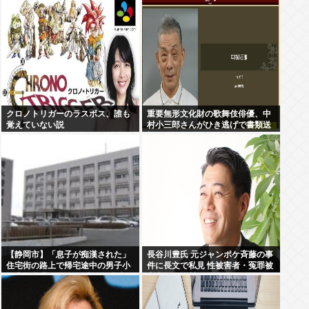
クロノトリガーのラスボス、誰も
重要無形文化財の歌舞伎俳優、中
覚えていない説
村小三郎さんがひき逃げで書類送
検
【静岡市】「息子が痴漢された」
長谷川豊氏 元ジャンポケ斉藤の事
住宅街の路上で帰宅途中の男子小
件に長文で私見 性被害者・冤罪被
学生に痴漢行為か 16歳男子学生を
害者への取材経験踏まえ
逮捕