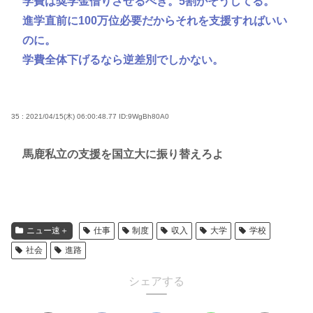
学費は奨学金借りさせるべき。5割がそうしてる。
進学直前に100万位必要だからそれを支援すればいい
のに。
学費全体下げるなら逆差別でしかない。
35 : 2021/04/15(木) 06:00:48.77
ID:9WgBh80A0
馬鹿私立の支援を国立大に振り替えろよ
ニュー速＋
仕事
制度
収入
大学
学校
社会
進路
シェアする