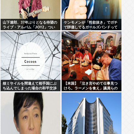
山下達郎、37年ぶりとなる待望の
ケンモメンが「性欲抜き」でガチ
ライブ・アルバム「JOY2」つい
で評価してるガールズバンドって
に完成、10月14日に発売
何？
核ミサイルを間違えて相手国にぶ
【米国】「泣き言やめて仕事見つ
ち込んでしまった場合の和平交渉
けろ。ラーメンを食え」議員らの
って
投稿にバンス氏が猛反発…ブリト
ーの価格めぐる議論、共和党の内
戦に発展