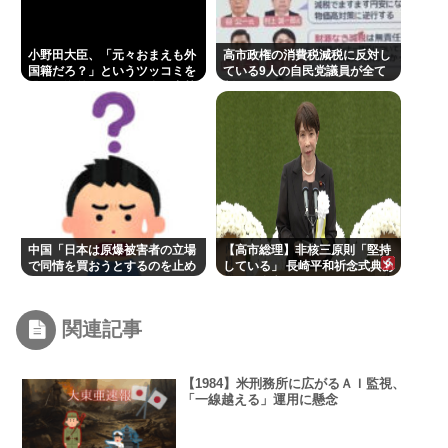
小野田大臣、「元々おまえも外
高市政権の消費税減税に反対し
国籍だろ？」というツッコミを
ている9人の自民党議員が全て
恐れ、海外メディアを全員出禁
判明www
に
中国「日本は原爆被害者の立場
【高市総理】非核三原則「堅持
で同情を買おうとするのを止め
している」 長崎平和祈念式典あ
ろ」
いさつ全文
関連記事
【1984】米刑務所に広がるＡＩ監視、
「一線越える」運用に懸念