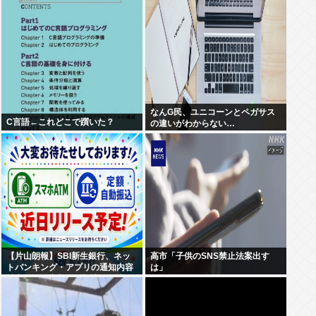
て草
なんG民、ユニコーンとペガサス
C言語←これどこで躓いた？
の違いがわからない…
【片山朗報】SBI新生銀行、ネッ
高市「子供のSNS禁止法案出す
トバンキング・アプリの通知内容
は」
拡充および定額自動振込・振込予
約機能を追加