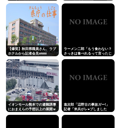
思う？
目で高額ギフトをねだり続け
放送で視聴率30％超えwww
る・・・・・・・・・
ベジットのベジータ要素、ネーミングセンスしかな
い
Powered by livedoor 相互RSS
【爆笑】秋田県職員さん、ラブ
ラーメン二郎「もう食わない？
ホテルから記者会見www
さっきは食べれるって言ったじ
ゃねーか！」（ヽ´ん`）「」 反
論できる？
イオンモール熊本での避難誘導
進次郎「辺野古の事故ガー!」
におまえらの予想以上の展開ｗ
記者「米兵がレ●プしました
ｗｗ
が?」 進次郎「…ノーコメン
ト」