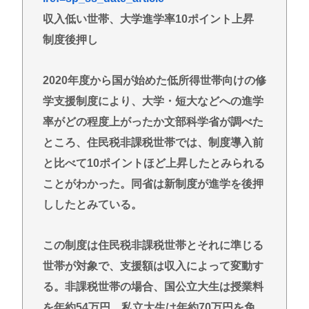
庫を抱える状態で新米収穫。新米価格安すぎて赤字
収入低い世帯、大学進学率10ポイント上昇
に
制度後押し
【唐揚げ20回】24歳無職女、中学同級生に8年ストー
カー…「純愛」と「恐怖」の声
2020年度から国が始めた低所得世帯向けの修
ラーメン二郎「もう食わない？ さっきは食べれるっ
学支援制度により、大学・短大などへの進学
て言ったじゃねーか！」（ヽ´ん`）「」 反論できる？
率がどの程度上がったか文部科学省が調べた
昔のおまいら「マクドはクソ！モスバーガー最高
ところ、住民税非課税世帯では、制度導入前
や！」👈この風潮はもう無くなった？
と比べて10ポイントほど上昇したとみられる
現在ヤフコメ時速ランキング1位の記事がこれ。どう
ことがわかった。同省は新制度が進学を後押
思う？
ししたとみている。
ベジットのベジータ要素、ネーミングセンスしかな
い
この制度は住民税非課税世帯とそれに準じる
世帯が対象で、支援額は収入によって変動す
Powered by livedoor 相互RSS
る。非課税世帯の場合、国公立大生は授業料
を年約54万円、私立大生は年約70万円を免