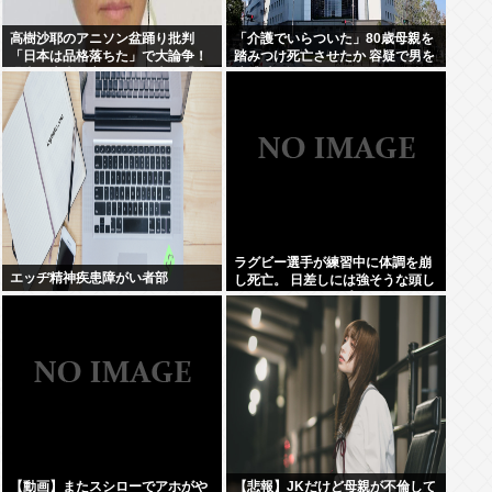
高樹沙耶のアニソン盆踊り批判
「介護でいらついた」80歳母親を
「日本は品格落ちた」で大論争！
踏みつけ死亡させたか 容疑で男を
過去の大麻発言にも飛び火…「炎
逮捕 大阪・岬町
上気味なので」自ら幕引き図る
ラグビー選手が練習中に体調を崩
エッヂ精神疾患障がい者部
し死亡。 日差しには強そうな頭し
てたのに…イソップー！
【動画】またスシローでアホがや
【悲報】JKだけど母親が不倫して