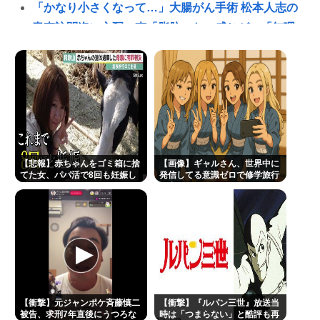
「かなり小さくなって…」大腸がん手術 松本人志の
青森訪問姿に心配の声「脂肪のない感じが」「無理
せずに」
ラーメン二郎「もう食わない？ さっきは食べれるっ
て言ったじゃねーか！」（ヽ´ん`）「」 反論できる？
昔のおまいら「マクドはクソ！モスバーガー最高
や！」👈この風潮はもう無くなった？
独身おっさんワイ、底辺職の親戚が説教してくるの
【悲報】赤ちゃんをゴミ箱に捨
【画像】ギャルさん、世界中に
で身を隠す
てた女、パパ活で8回も妊娠し
発信してる意識ゼロで修学旅行
ていた
の宿をSNS公開してしまうｗｗ
はてな、11億円流出の調査報告書を公開。 偽警察、
ｗ 【Pickup08082952】
口外禁止、残業・休日出勤200時間越、孤立…。やば
すぎて草はえる
糖質寛解傾向なんだが、「猫が満足げな返事して
る」と言ったら母親に「お気の毒w」と言われた
現在ヤフコメ時速ランキング1位の記事がこれ。どう
【衝撃】元ジャンポケ斉藤慎二
【衝撃】『ルパン三世』放送当
被告、求刑7年直後にうつろな
時は「つまらない」と酷評も再