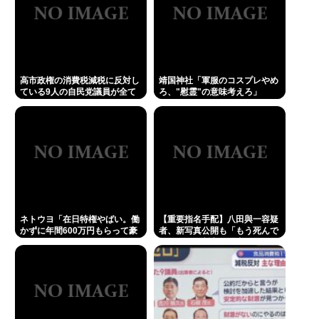
高市政権の消費税減税に反対し
靖国神社「軍服のコスプレやめ
ている9人の自民党議員が全て
ろ、"慰霊"の意味考えろ」
判明www
ネトウヨ「在日特権やばい。働
【重要指名手配】八田與一容疑
かずに年間600万円もらって豪
者、新写真公開も「もう死んで
遊してる！！！」
る」ネット断定の理由