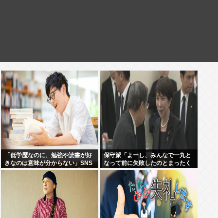
「低学歴なのに、勉強や読書が好
保守派「よーし、みんなで一丸と
きなのは意味が分からない」SNS
なって前に失敗したのとまったく
炎上に東大出身者が反応。「高学
同じ道を行くぞ！！」 これなに？
歴=地頭もいい」という認識が間
違っているワケ