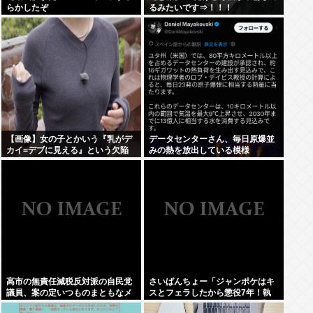
らかしたぞ
るみたいです⇒！！！
【画像】女の子とかいう『乳がデ
データセンターさん、毎日原爆並
カイ=デブに見える』という欠陥
みの熱を放出している模様
構造www
高市の無責任減税反対派の自民党
さいばんちょー「ジャンポケはキ
議員、案の定いつものまともなメ
スとフェラしたから懲役7年！執
ンツだったwww
行猶予なし！」←殺人並みに重く