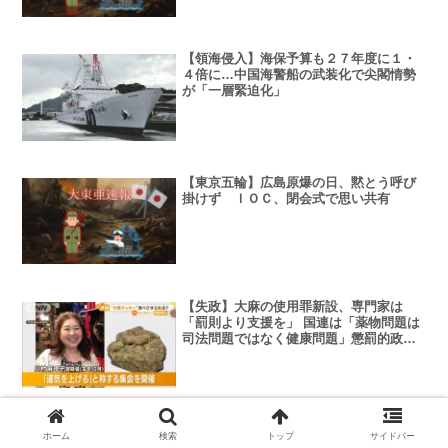
【領海侵入】海保予算も２７年度に１・
４倍に…中国海警船の武装化で尖閣情勢
が「一層緊迫化」
【東京五輪】広島原爆の日、黙とう呼び
掛けず ＩＯＣ、閉会式で思い共有
【失政】大麻の使用罪新設、専門家は
「罰則より支援を」 国連は「薬物問題は
司法問題ではなく健康問題」懲罰的政策
をやめるよう勧告
菅直人「維新はヒトラー」ナベツネ「橋
ホーム
検索
トップ
サイドバー
下はヒトラー」谷垣「維新はヒトラー」