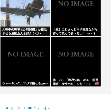
大戦中の戦車とか戦闘機とか復活
【夏】にじさんじ甲子園見ながら
させる運動あんま好きくない
作って飲んで食べるよ(´・ω・`)
俺（25）「境界知能、ASD、学習
ウォーキング、マジで痩せるwww
障害、女性ホルモン打ってる、実
家が細い、父親がアル中」⇦こいつ
が何歳でジサツするか予想しよう
ぜWW
ホーム
ニュー速＋