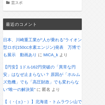
芸スポ
最近のコメント
日本、川崎重工業が“人が乗れる”ライオン
型ロボ(150cc水素エンジン)発表 万博で
も展示 動画あり
に
MiCA_k
より
【円安】1ドル162円突破の「異常な円
安」はなぜ止まらない？ 原因が「ホルム
ズ危機」でも「高圧財政」でも変わらな
い"唯一の解決策"
に
匿名
より
【（・(ェ)・）】北海道・トムラウシ山で