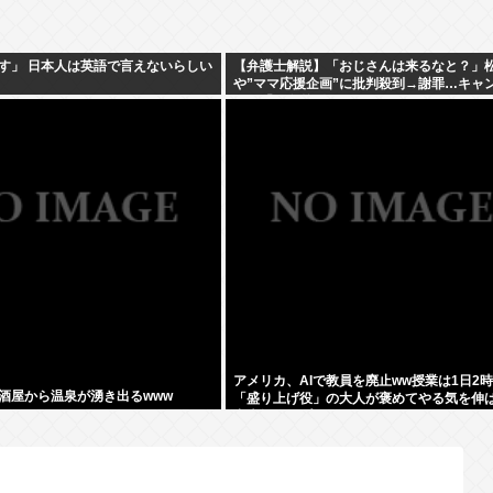
す」 日本人は英語で言えないらしい
【弁護士解説】「おじさんは来るなと？」
や”ママ応援企画”に批判殺到→謝罪…キャ
ンは「男女差別」だったのか
アメリカ、AIで教員を廃止ww授業は1日2
酒屋から温泉が湧き出るwww
「盛り上げ役」の大人が褒めてやる気を伸
力大幅アップ