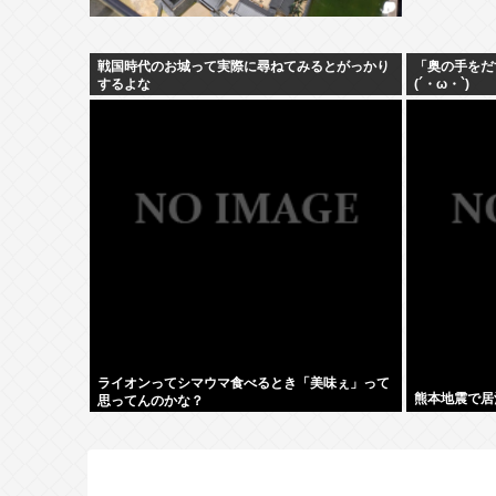
戦国時代のお城って実際に尋ねてみるとがっかり
「奥の手をだ
するよな
(´・ω・`)
ライオンってシマウマ食べるとき「美味ぇ」って
熊本地震で居
思ってんのかな？