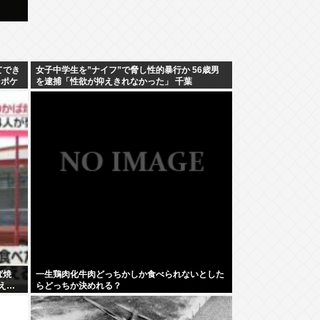
てでき
女子中学生を”ナイフ”で脅し性的暴行か 56歳男
ンポケ
を逮捕「性欲が抑えきれなかった」 千葉
由
ば焼
一生鶏肉化牛肉どっちかしか食べられないとした
え…
らどっちか決めれる？