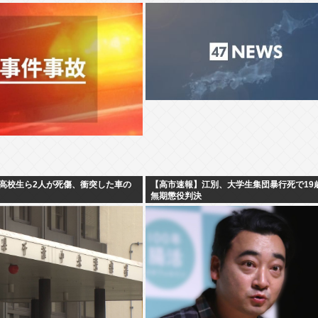
高校生ら2人が死傷、衝突した車の
【高市速報】江別、大学生集団暴行死で19
無期懲役判決