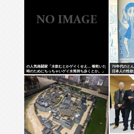
の人気格闘家「水飲むとかゲイくせえ… 喉乾いた
70年代のと
時のためにちっちゃいゲイ水筒持ち歩くとか。」
日本人の性欲