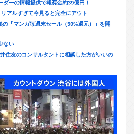
ーダーの情報提供で報奨金約39億円！
、リアルすぎて今見ると完全にアウト
灼熱の「マンガ毎週末セール（50%還元）」を開
少ない
三井住友のコンサルタントに相談した方がいいの
道にSNS「ウソ」投稿相次ぐ→名誉毀損となる
映画やってるんだけど見とくべき？
せて性的暴行疑いで逮捕…「SNSで二刀流を自
んでもない逸材が登場www