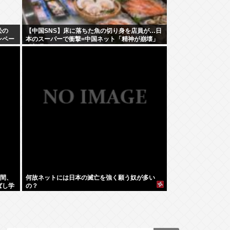
松の
【中国SNS】床に落ちた魚の切り身を店員が…日
ンペー
本のスーパーで衝撃=中国ネット「精神が崩壊」
「普通じゃない？」
時間、
何故ネットには日本の滅亡を強く願う奴が多い
ばし学
の？