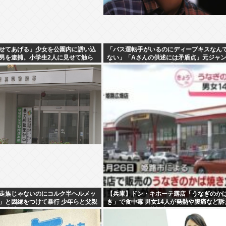
せてあげる」少女を公園内に誘い込
「バス運転手がいるのにディープキスなん
男を逮捕。小学生2人に見せて触ら
ない」「Aさんの供述には矛盾点」元ジャ
斉藤慎二側が主張した「同意があった」理
走族じゃないのにコルク半ヘルメッ
【兵庫】ドン・キホーテ露店「うなぎのか
」と因縁をつけて暴行 少年らと父親
き」で食中毒 男女14人が発熱や腹痛など訴
で逮捕
サルモネラ属の菌検出