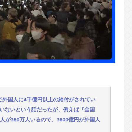
察動画に「北朝鮮の記録映画かと思いました」
にそうめん作れ言うけど、そうめん作りて地獄
より圧倒的に強いですwww」←こいつが不人気
風潮、広まりつつある
で外国人に4千億円以上の給付がされてい
いないという話だったが、例えば『全国
人が360万人いるので、3600億円が外国人