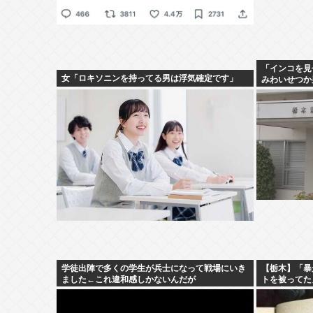
「インコを見
女「ロキソニンを持ってる男は浮気確定です」
みわいせつか
せる
学徒出陣で多くの学生が兵士になって戦場にいき
【栃木】「暴
ました←これ違和感しかないんだが
トを被ってた
を傷害の疑い