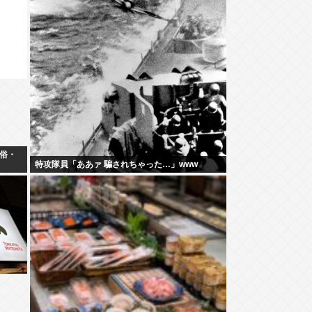
俗・
特攻隊員「ああァ 騙されちゃった…」www