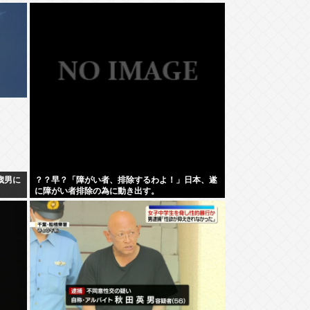
歳男に
？？早？「障がい者、排除するわよ！」日本、遂
に障がい者排除の為に動き出す。