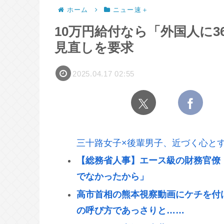
ホーム
ニュー速＋
10万円給付なら「外国人に3
見直しを要求
2025.04.17 02:55
三十路女子×後輩男子、近づく心と
【総務省人事】エース級の財務官僚
でなかったから」
高市首相の熊本視察動画にケチを付
の呼び方であっさりと……