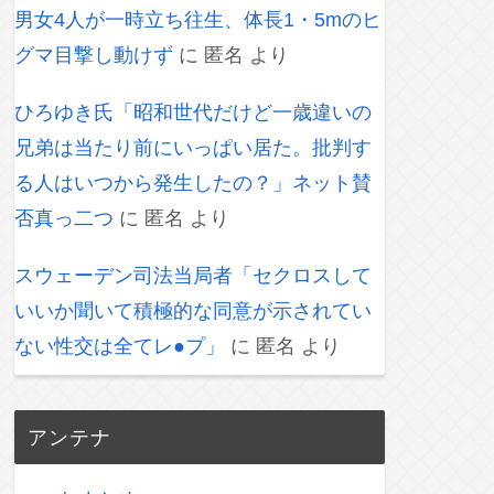
男女4人が一時立ち往生、体長1・5mのヒ
グマ目撃し動けず
に
匿名
より
ひろゆき氏「昭和世代だけど一歳違いの
兄弟は当たり前にいっぱい居た。批判す
る人はいつから発生したの？」ネット賛
否真っ二つ
に
匿名
より
スウェーデン司法当局者「セクロスして
いいか聞いて積極的な同意が示されてい
ない性交は全てレ●プ」
に
匿名
より
アンテナ