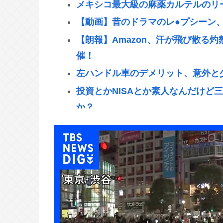
メキシコ最大級の麻薬カルテルのリ
【動画】昔のドラマのレ●プシーン
【朗報】Amazon、汗が飛び散る
催！
左ハンドル車のデメリット、意外と
投資とかNISAとか素人なんだけど
か？
「ベトナム人5人が高齢女性救出」報
可能性は？
「パプリカ」とかいうカルトアニメ
エリート医師が未成年の少女を酔わ
画自賛」の素顔
【画像】コミケのインタビュー、と