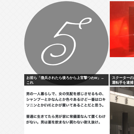
お前ら「徴兵されたら後ろから上官撃つわw」←
スクーターの
これ
運転手を逮捕