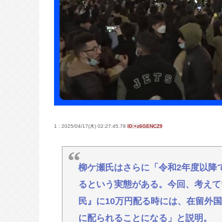
【Pickup07092041】
58歳芸人、高市早苗首相の熊本視
【悲報】上沼恵美子ブチギレ「簡単
なんよ」
ライチュウ「ピチューとピカチュウ
な理由
「片親の女だけはやめとけ」という
1 : 2025/04/17(木) 02:27:45.78
ID:+z6GENCZ9
Powered by livedoor 相互RSS
柳ケ瀬氏はさらに「令和2年度以降
るという実態がある。今回、考えて
民』に10万円配る時には、在留外国
に配られることになる」と説明。