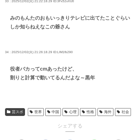
33 : 2025/12/02(火) 21:22:18.29
ID:3Fx52xXU0
みのもんたのおもいっきりテレビに出てたことぐらい
しか知らねえなこの爺さん
34 : 2025/12/02(火) 21:26:18.29
ID:LIM1fb290
役者バカってcmあったけど、
割りと計算で動いてるんだよな～黒年
芸スポ
世界
中国
心理
性格
海外
社会
シェアする