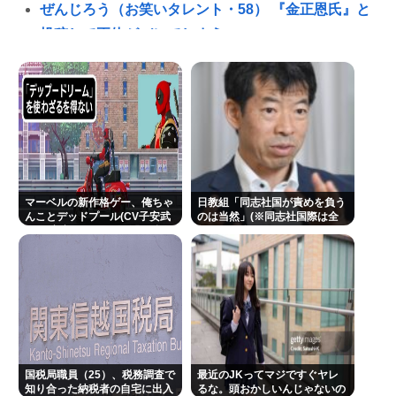
ぜんじろう（お笑いタレント・58） 『金正恩氏』と
投稿して正体がバレてしまう
【奈良市議】へずまりゅう市議、被災地支援中に発
熱…「緊急で病院に向かい点滴を打ったら楽に」 回
復を報告
【九州名物】鶏刺し食べた医師、全身麻痺へ…「死
んだほうが良い」
へずまりゅう、被災地で発熱。現地の医療リソース
マーベルの新作格ゲー、俺ちゃ
日教組「同志社国が責めを負う
消耗させるとか予想以上に迷惑だったな
んことデッドプール(CV子安武
のは当然」(※同志社国際は全
人)が安定のやりたい放題で話
教組） 日教組はバランスいいと
ヒコロヒー コンビニで割引おにぎりは〝絶対買わな
題に
自画自賛も
い〟理由
この映画は観なくていいって作品教えて
近場で「天の川」見れる場所教えて🥺
NHK受信料パトカー・消防車から徴収問題、猛反発
国税局職員（25）、税務調査で
を受け「検討を進めていく」と会長
最近のJKってマジですぐヤレ
知り合った納税者の自宅に出入
るな。頭おかしいんじゃないの