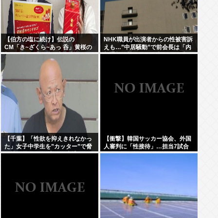
【伯方の塩に続け】伝説の
NHK職員が出演者からの性被害訴
CM「き~ざくら~あっ 呑」黄桜の
えも…”中居騒動”で前会長は「内
新たな歌い手公募に志願者殺到
部通報一切ない」発言との矛盾を
広報を直撃
【千葉】「性欲を抑えきれなかっ
【衝撃】韓国サッカー協会、外国
た」女子中学生を”カッター”で脅
人審判に「性接待」…担当7試合
し性的暴行か 56歳の男逮捕 2人に
はまさかの無敗
面識なし