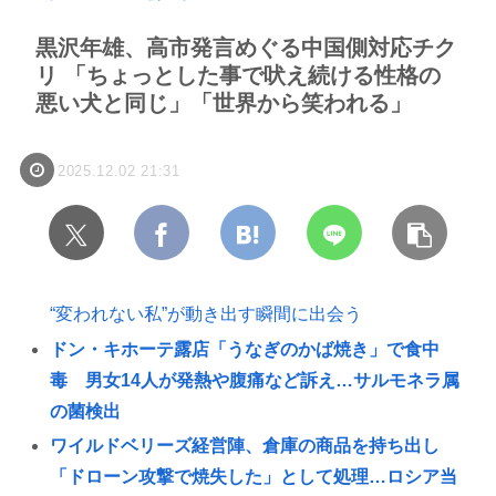
黒沢年雄、高市発言めぐる中国側対応チク
リ 「ちょっとした事で吠え続ける性格の
悪い犬と同じ」「世界から笑われる」
2025.12.02 21:31
“変われない私”が動き出す瞬間に出会う
ドン・キホーテ露店「うなぎのかば焼き」で食中
毒 男女14人が発熱や腹痛など訴え…サルモネラ属
の菌検出
ワイルドベリーズ経営陣、倉庫の商品を持ち出し
「ドローン攻撃で焼失した」として処理…ロシア当