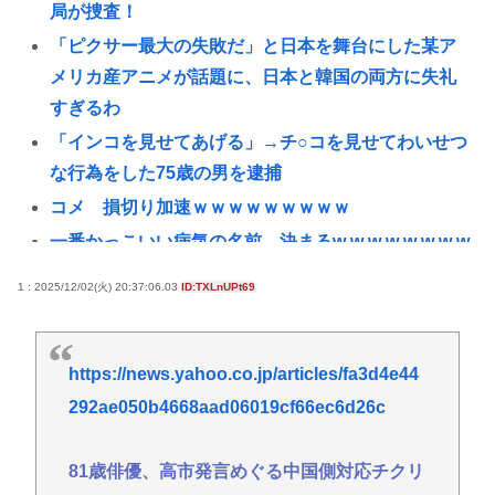
局が捜査！
「ピクサー最大の失敗だ」と日本を舞台にした某ア
メリカ産アニメが話題に、日本と韓国の両方に失礼
すぎるわ
「インコを見せてあげる」→チ○コを見せてわいせつ
な行為をした75歳の男を逮捕
コメ 損切り加速ｗｗｗｗｗｗｗｗｗ
一番かっこいい病気の名前、決まるw w w w w w w w
w w
1 : 2025/12/02(火) 20:37:06.03
ID:TXLnUPt69
国税局職員（25）、税務調査で知り合った納税者の
自宅に出入りしお小遣い1億5000万円頂戴するwww
高配当をうたった「みんなで大家さん」→実態は
https://news.yahoo.co.jp/articles/fa3d4e44
2881億円の債務超過
292ae050b4668aad06019cf66ec6d26c
【九州名物】鶏刺し食べた医師、全身麻痺へ…「死
んだほうが良い」
81歳俳優、高市発言めぐる中国側対応チクリ