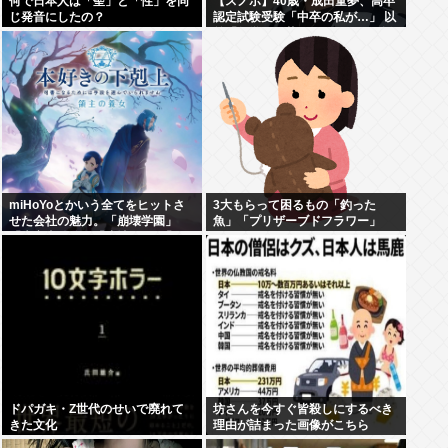
何で日本人は「聖」と「性」を同
【スノボ】40歳・成田童夢、高卒
じ発音にしたの？
認定試験受験「中卒の私が…」 以
前「数学だけ落ちました」もAI採
点で高得点
miHoYoとかいう全てをヒットさ
3大もらって困るもの「釣った
せた会社の魅力。「崩壊学園」
魚」「プリザーブドフラワー」
「未定事件簿」「崩壊3rd」「原
神」「崩壊スターレイル」「ゼン
ゼロ」
ドパガキ・Z世代のせいで廃れて
坊さんを今すぐ皆殺しにするべき
きた文化
理由が詰まった画像がこちら