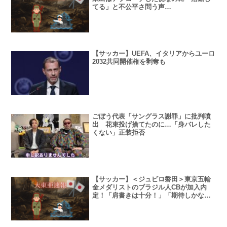
てる」と不公平さ問う声…
【サッカー】UEFA、イタリアからユーロ
2032共同開催権を剥奪も
ごぼう代表「サングラス謝罪」に批判噴
出 花束投げ捨てたのに…「身バレした
くない」正装拒否
【サッカー】＜ジュビロ磐田＞東京五輪
金メダリストのブラジル人CBが加入内
定！「肩書きは十分！」「期待しかな
い」とファン歓喜