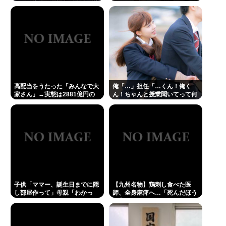
りしお小遣い1億5000万円頂戴
するwww
Powered by livedoor 相互RSS
高配当をうたった「みんなで大
俺「…」担任「…くん！俺く
家さん」→実態は2881億円の
ん！ちゃんと授業聞いてって何
債務超過
度m」俺「(───来るッ！)」
子供「ママー、誕生日までに隠
【九州名物】鶏刺し食べた医
し部屋作って」母親「わかっ
師、全身麻痺へ…「死んだほう
た」
が良い」