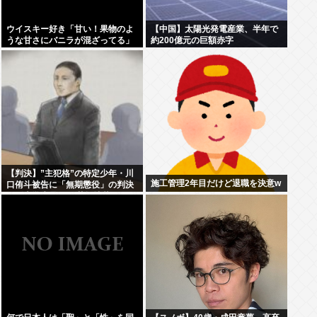
ウイスキー好き「甘い！果物のよ
【中国】太陽光発電産業、半年で
うな甘さにバニラが混ざってる」
約200億元の巨額赤字
わい「はぇー飲んでみるか」
【判決】”主犯格”の特定少年・川
施工管理2年目だけど退職を決意w
口侑斗被告に「無期懲役」の判決
江別大学生暴行死 札幌地裁