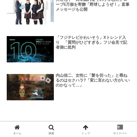
ーブ6万個を寄贈「野球しようぜ！」直筆
メッセージも公開
「フジテレビかわいそう」Xトレンド入
り 「質問がひどすぎる」フジ会見で記
者側に批判
内山信二、女性に「髪を切った」と尋ね
るのはセクハラ?「変に言わない方がいい
のかなって…」
中国クルーズ船、日本への航海中止 日中
ホーム
検索
トップ
サイドバー
関係悪化が影響か