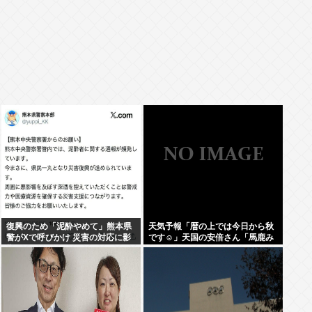
復興のため「泥酔やめて」熊本県
天気予報「暦の上では今日から秋
警がXで呼びかけ 災害の対応に影
です☺」天国の安倍さん「馬鹿み
響
たいな暦だな」