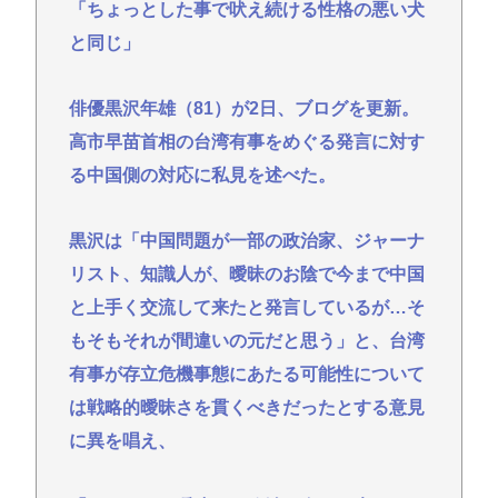
へずまりゅう、被災地で発熱。現地の医療リソース
「ちょっとした事で吠え続ける性格の悪い犬
消耗させるとか予想以上に迷惑だったな
と同じ」
【衝撃】ジャンポケ斉藤の被害女性「バウムクーヘ
ン売ったりTikTokライブしててムカついたから示談
俳優黒沢年雄（81）が2日、ブログを更新。
しなかった」←コレってさ…
高市早苗首相の台湾有事をめぐる発言に対す
日産e-power、無給油で1980km走行しギネス記録を
る中国側の対応に私見を述べた。
達成、無駄な発電や送電ロスなくEVよりエコを証明
【熱波】ドイツ、暑すぎて１ヶ月で９６００人死亡
黒沢は「中国問題が一部の政治家、ジャーナ
この映画は観なくていいって作品教えて
リスト、知識人が、曖昧のお陰で今まで中国
近場で「天の川」見れる場所教えて🥺
と上手く交流して来たと発言しているが…そ
もそもそれが間違いの元だと思う」と、台湾
Powered by livedoor 相互RSS
有事が存立危機事態にあたる可能性について
は戦略的曖昧さを貫くべきだったとする意見
に異を唱え、