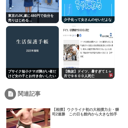
東京のJK,遂に480円で自分を
少子化って女さんのせいだよな
売りはじめる…
ブサイク短小ナマポ障がい者だ
【熱波】ドイツ、暑すぎて１ヶ
けど女の子とお付き合いしたい
月で９６００人死亡
関連記事
【相撲】ウクライナ初の大相撲力士・獅
司2連勝 この日も館内から大きな拍手