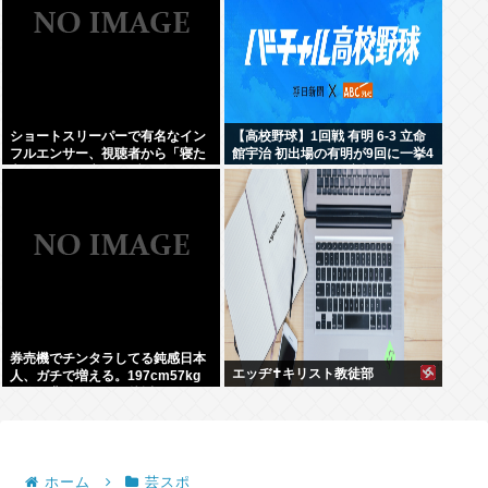
ショートスリーパーで有名なイン
【高校野球】1回戦 有明 6-3 立命
フルエンサー、視聴者から「寝た
館宇治 初出場の有明が9回に一挙4
方がいい」と言われブチギレ
得点で逆転 永田が2安打5打点
券売機でチンタラしてる鈍感日本
エッヂ✝️キリスト教徒部
人、ガチで増える。197cm57kg
の俺が背後5cmまで接近してるの
に急ぎもしない件。
ホーム
芸スポ