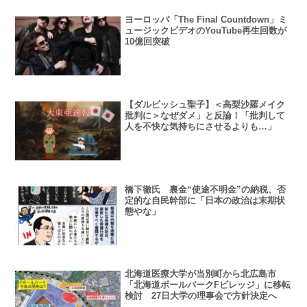
ヨーロッパ「The Final Countdown」ミ
ュージックビデオのYouTube再生回数が
10億回突破
【ダルビッシュ聖子】＜高梨沙羅メイク
批判に＞なぜダメ」と反論！「批判して
人を不快な気持ちにさせるよりも…」
橋下徹氏 裏金“使途不明金”の納税、否
定的な自民幹部に「日本の政治は末期状
態やな」
北海道医療大学が当別町から北広島市
「北海道ボールパークFビレッジ」に移転
検討 27日大学の理事会で方針決定へ