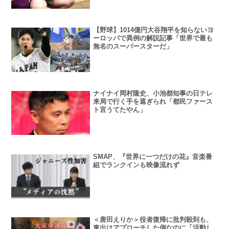
【野球】1014億円大谷翔平を知らないヨ
ーロッパで異例の解説記事「世界で最も
無名のスーパースターだ」
ナイナイ岡村隆史、小池都知事の日テレ
来局で行く手を遮ぎられ「都民ファース
ト言うてたやん」
SMAP、『世界に一つだけの花』音楽番
組でランクインも映像流れず
＜唐田えりか＞役者復帰に批判殺到も、
東出はアプローチした側なのに「活動し