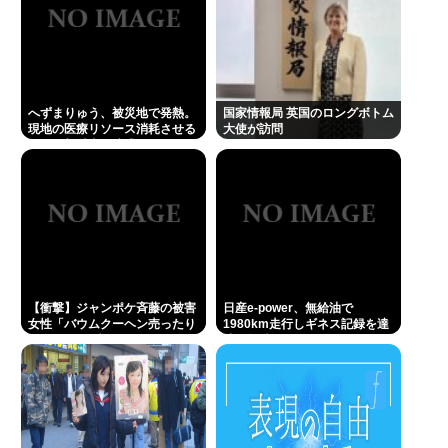
へずまりゅう、被災地で発熱。
国家情報局 英国のロングボトム
現地の医療リソース消耗させる
大使が訪問
とか予想以上に迷惑だったな
【衝撃】ジャンポケ斉藤の被害
日産e-power、無給油で
女性「バウムクーヘン売ったり
1980km走行しギネス記録を達
TikTokライブしててムカついた
成、無駄な発電や送電ロスなく
から示談しなかった」←コレっ
EVよりエコを証明
てさ…