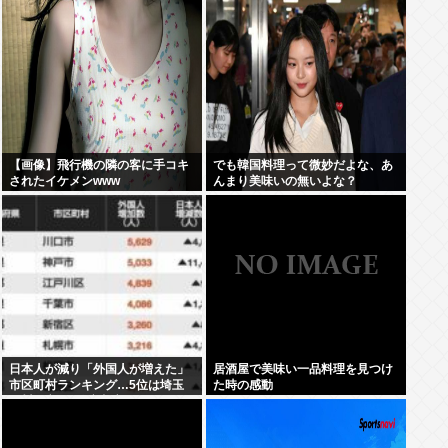
【画像】飛行機の隣の客に手コキ
でも韓国料理って微妙だよな、あ
されたイケメンwww
んまり美味いの無いよな？
日本人が減り「外国人が増えた」
居酒屋で美味い一品料理を見つけ
市区町村ランキング…5位は埼玉
た時の感動
県川口市、4位京都市、ではトッ
プ3は？