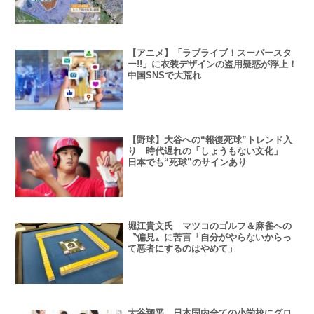
【アニメ】「ラブライブ！スーパースタ
ー!!」に衣装デザインの盗用疑惑が浮上！
中国SNSで大荒れ
【野球】大谷への“報復死球”トレンド入
り 時代遅れの「しょうもない文化」
日本でも“死球”のサインあり
堀江貴文氏 マツコのゴルフ＆麻雀への
〝偏見〟に苦言「自分がやらないからっ
て悪者にするのはやめて」
大谷翔平 日本国内全ての小学校にグロ