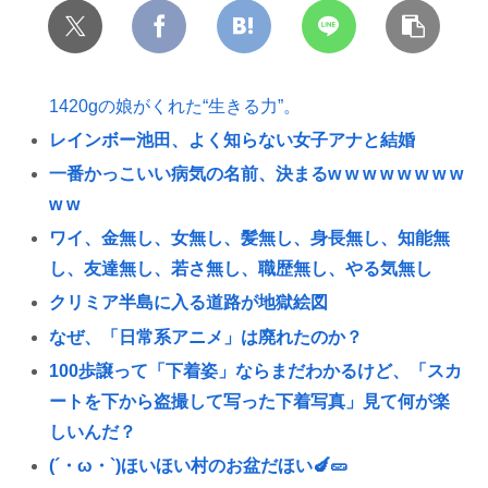
1420gの娘がくれた“生きる力”。
レインボー池田、よく知らない女子アナと結婚
一番かっこいい病気の名前、決まるw w w w w w w w
w w
ワイ、金無し、女無し、髪無し、身長無し、知能無
し、友達無し、若さ無し、職歴無し、やる気無し
クリミア半島に入る道路が地獄絵図
なぜ、「日常系アニメ」は廃れたのか？
100歩譲って「下着姿」ならまだわかるけど、「スカ
ートを下から盗撮して写った下着写真」見て何が楽
しいんだ？
(´・ω・`)ほいほい村のお盆だほい🍆🥒