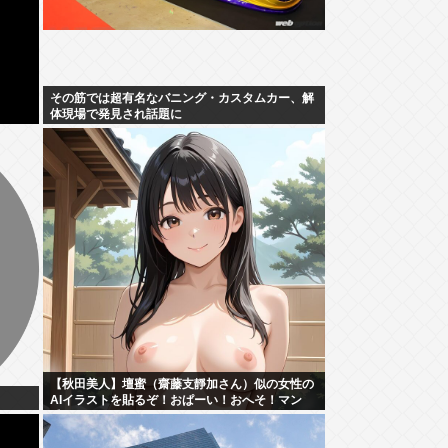
その筋では超有名なバニング・カスタムカー、解
体現場で発見され話題に
【秋田美人】壇蜜（齋藤支靜加さん）似の女性の
AIイラストを貼るぞ！おぱーい！おへそ！マン
毛！