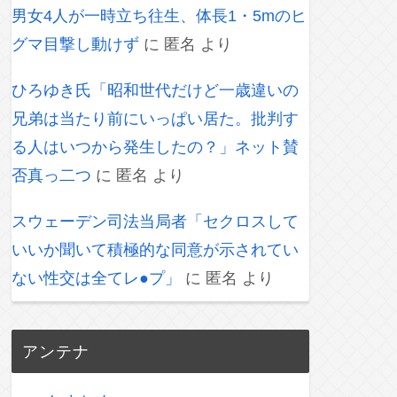
男女4人が一時立ち往生、体長1・5mのヒ
グマ目撃し動けず
に
匿名
より
ひろゆき氏「昭和世代だけど一歳違いの
兄弟は当たり前にいっぱい居た。批判す
る人はいつから発生したの？」ネット賛
否真っ二つ
に
匿名
より
スウェーデン司法当局者「セクロスして
いいか聞いて積極的な同意が示されてい
ない性交は全てレ●プ」
に
匿名
より
アンテナ