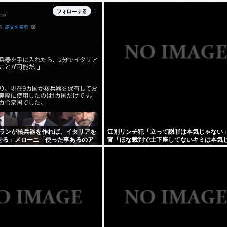
ランが核兵器を作れば、イタリアを
江別リンチ犯「立って謝罪は本気じゃない」
せる」メローニ「使った事あるのア
官「ほな裁判で土下座してないキミは本気
ゃん」
いな」