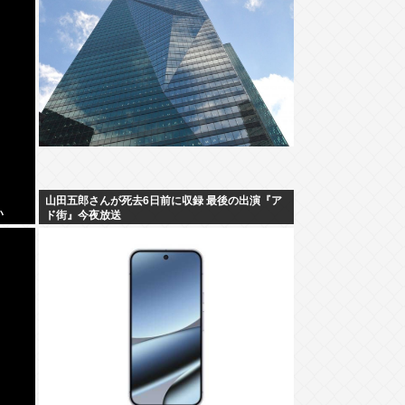
山田五郎さんが死去6日前に収録 最後の出演『ア
い
ド街』今夜放送