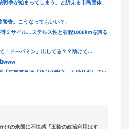
核戦争が始まってしまう」と訴える市民団体、
最終警告。こうなってもいい？」
謎ミサイル…ステルス性と射程1000kmを誇る
やって「ドーパミン」出してる？？助けて…
由www
難「広島市長は『偽りの呪文』を繰り返してい
したら2分でイタリア滅亡させられるんだよ？」
のお前らだけだろ」
叩かれだしたの？
の受信料徴収、猛反発が凄いので検討し直しま
かけの米国に不快感「五輪の政治利用はす