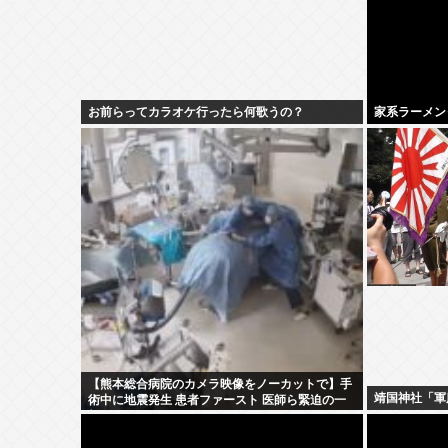
お前らってカラオケ行ったら何歌うの？
家系ラーメン
【熊本総合病院のカメラ映像をノーカットで】手
靖国神社「軍
術中に地震発生 患者ファースト 医師ら緊迫の一
部始終