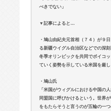
す…」
べきでない」
日本人主審も該当か 韓国サッカー
「4強神話も疑われる恥ずべき状況」[8/
▼記事によると…
【悲報】瀬戸環奈さん、中学時代のトラウ
林家パー子、認知症だった
・鳩山由紀夫元首相（７４）が９日
英名門大学最年少の黒人教授が辞任
る新疆ウイグル自治区などでの深刻
冬季オリンピックを共同でボイコッ
Powered by livedoor 相互RSS
ていく姿勢を示している米国を厳し
・鳩山氏
「米国がウィグルにおける中国の人
同盟国に呼びかけるという。世界が
をもたらそうと言うのが五輪の一つ