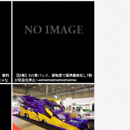
 裁判
【訃報】Xの青バッジ、新制度で基準厳格化し7割
じゃな
が収益化停止へwmwmwmwmwmwmw