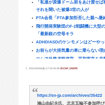
「私達が原爆ドーム前をあけ渡せば
それを聞いた被爆3世の人が
PTA会長「PTA参加拒否した親へ
飛行開発実験団のF-2戦闘機に大型の
「最新鋭の空母キラ
ADHD/ASDのケンモメンはどー
お前らが大排気量の車に乗らない理
ロシア外務省報道官、平和宣言を非
る」
1 : 2021/04/09(金) 17:54:30.68
ID:CAP_USER9
【高市】トランプ「イランが核入手
メローニ「でも核兵器実戦で使った
みいちゃんと山田さんって何で急に
https://sn-jp.com/archives/35422
NHK会長「パトカー・消防車から
鳩山由紀夫氏、北京五輪不参加呼び