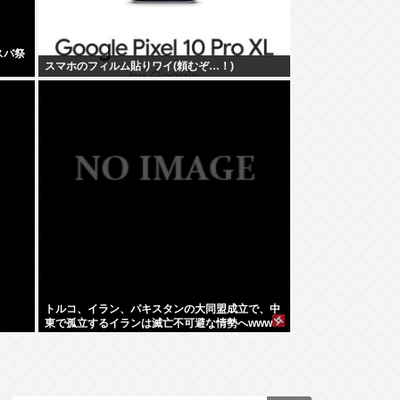
スバ祭
スマホのフィルム貼りワイ(頼むぞ…！)
トルコ、イラン、パキスタンの大同盟成立で、中
東で孤立するイランは滅亡不可避な情勢へwww