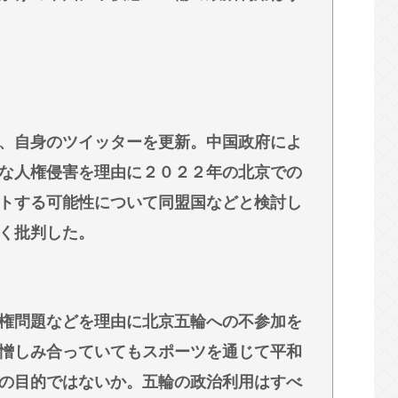
協会、外国人審判に性接待疑惑…現地メディア
8] [ばーど★]
マがヤバすぎる 【Pickup08083041】
、自身のツイッターを更新。中国政府によ
 論文盗作疑惑には必殺「人種差別ガー」で反撃
な人権侵害を理由に２０２２年の北京での
トする可能性について同盟国などと検討し
く批判した。
権問題などを理由に北京五輪への不参加を
憎しみ合っていてもスポーツを通じて平和
の目的ではないか。五輪の政治利用はすべ