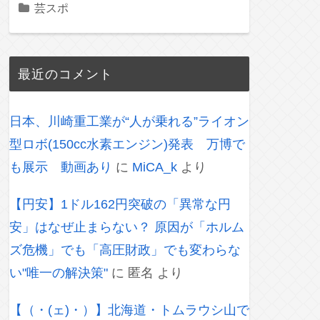
芸スポ
最近のコメント
日本、川崎重工業が“人が乗れる”ライオン
型ロボ(150cc水素エンジン)発表 万博で
も展示 動画あり
に
MiCA_k
より
【円安】1ドル162円突破の「異常な円
安」はなぜ止まらない？ 原因が「ホルム
ズ危機」でも「高圧財政」でも変わらな
い"唯一の解決策"
に
匿名
より
【（・(ェ)・）】北海道・トムラウシ山で