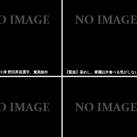
ス津 野田昇吾選手、賞典除外
【緊急】昼めし、素麺以外食べる気がしな