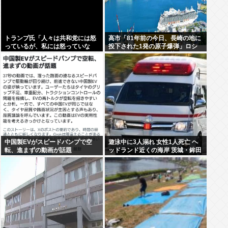
トランプ氏「人々は共和党には怒
高市「81年前の今日、長崎の地に
っているが、私には怒っていな
投下された1発の原子爆弾」ロシ
い」
ア「待って。《誰が》落とした
の？ねぇ、なんでそこ伏せる
の？」
中国製EVがスピードバンプで空
遊泳中に3人溺れ 女性1人死亡 ヘ
転、進まずの動画が話題
ッドランド近くの海岸 茨城・鉾田