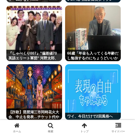
クでサヨナラ勝ち 鳴門渦潮とし
て甲子園1勝
『しゃべくり007』”偏差値70
66歳「年金も入ってくる年齢だ
英語エリート軍団” 河野太郎、
し勉強するのにちょうどいいか
中田敦彦、岸谷蘭丸らが英
なって」。司法試験合格
語”お受験”事情・学習法を徹底
解説
【詐欺】琵琶湖三市同時花火大
ワイ、今日だけで2回風俗へ
会、中止を発表…チケット代や
出店料の返金については明言せ
ず
ホーム
検索
トップ
サイドバー