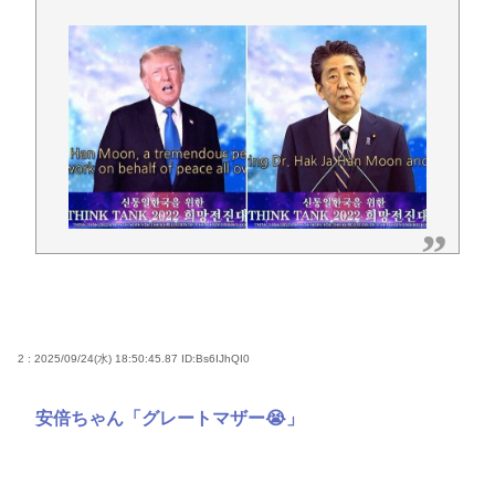
熊本地震で避難中の家からエアコン室外機を盗んだ
日本人(47)が逮捕されるwww
【お前らも気をつけような！】ガールズバンドのボ
ーカルさん、客席ダイブした結果『こう』なってし
まいお気持ち表明してしまう…
結婚式やると近所の花屋が潰れない理由がわかる
「こんなに金取るのかよ！？」って驚くぞ
うつ病が治って復職できたらマッマと旅行に行きた
い
Powered by livedoor 相互RSS
2 : 2025/09/24(水) 18:50:45.87
ID:Bs6IJhQI0
安倍ちゃん「グレートマザー😭」