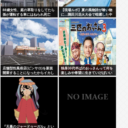
88歳女性、庭の草取りをしてたら
【現場ルポ】夏の風物詩が喰い物
孫が運転する車にはねられ死亡
に…隅田川花火大会で暗躍した中
国人「場所取り転売ヤー」の高笑
い
店舗型性風俗店(ピンサロ)を新規
独身30代半ばのおっさんって何を
開業することになったからイカし
楽しみや希望に生きていけばいい
た店名考えてくれ
んだ？
『天幕のジャードゥーガル』とい