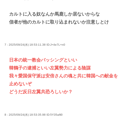
カルトに入る奴なんか馬鹿しか居ないからな
信者が他のカルトに取り込まれないか注意しとけ
7 : 2025/09/24(水) 18:53:11.38
ID:J+4e7L+n0
日本の統一教会バッシングといい
韓鶴子の逮捕といい左翼勢力による陰謀
我々愛国保守派は安倍さんの魂と共に韓国への献金を
止めないぞ
どうだ反日左翼共恐ろしいか？
8 : 2025/09/24(水) 18:53:35.98
ID:5Y35afil0