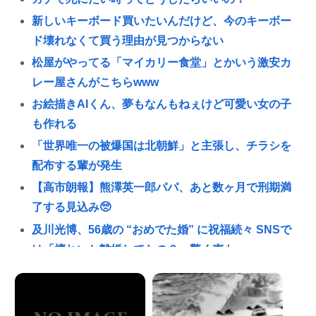
新しいキーボード買いたいんだけど、今のキーボー
ド壊れなくて買う理由が見つからない
松屋がやってる「マイカリー食堂」とかいう激安カ
レー屋さんがこちらwww
お絵描きAIくん、夢もなんもねぇけど可愛い女の子
も作れる
「世界唯一の被爆国は北朝鮮」と主張し、チラシを
配布する輩が発生
【高市朗報】熊澤英一郎パパ、あと数ヶ月で刑期満
了する見込み🥺
及川光博、56歳の “おめでた婚” に祝福続々 SNSで
は「檀れいと離婚してたの？」驚く声も
【世論調査】ウクライナ戦争を特に支持する属性。
男性・高齢者・富裕層・モスクワ在住・主な情報源
テレビ