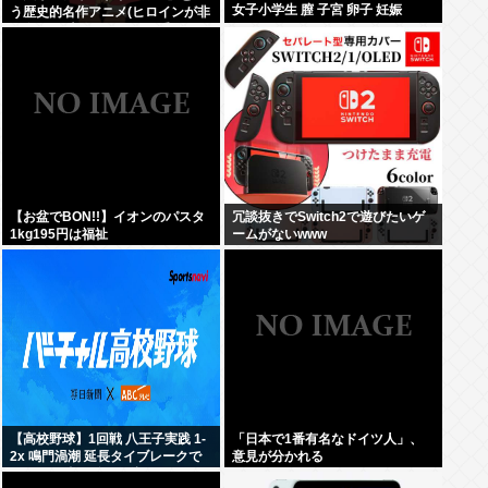
女子小学生 膣 子宮 卵子 妊娠
う歴史的名作アニメ(ヒロインが非
処女)が日本人にイマイチ受けなか
った理由って何だ？
【お盆でBON!!】イオンのパスタ
冗談抜きでSwitch2で遊びたいゲ
1kg195円は福祉
ームがないwww
【高校野球】1回戦 八王子実践 1-
「日本で1番有名なドイツ人」、
2x 鳴門渦潮 延長タイブレークで
意見が分かれる
サヨナラ勝ち 鳴門渦潮として甲子