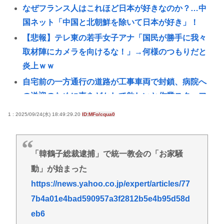
なぜフランス人はこれほど日本が好きなのか？…中
国ネット「中国と北朝鮮を除いて日本が好き」！
【悲報】テレ東の若手女子アナ「国民が勝手に我々
取材陣にカメラを向けるな！」→何様のつもりだと
炎上ｗｗ
自宅前の一方通行の道路が工事車両で封鎖、病院へ
の送迎のために車をどかして欲しいと作業スタッフ
に頼むと
1 : 2025/09/24(水) 18:49:29.20
ID:MFo/cqua0
「世界唯一の被爆国は北朝鮮」と主張し、チラシを
配布する輩が発生
「韓鶴子総裁逮捕」で統一教会の「お家騒
【衝撃】女さん同士の事故、ガチで地獄www
動」が始まった
88歳女性、庭の草取りをしてたら孫が運転する車に
https://news.yahoo.co.jp/expert/articles/77
はねられ死亡
7b4a01e4bad590957a3f2812b5e4b95d58d
【悲報】ファン付き作業着使用男性、熱中症で死
eb6
亡 スポーツドリンクやゼリー飲料持参でも