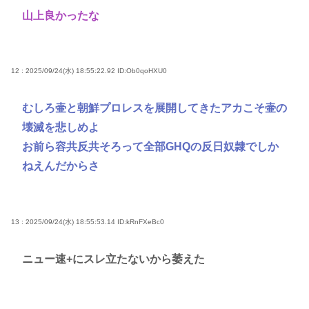
山上良かったな
12 : 2025/09/24(水) 18:55:22.92
ID:Ob0qoHXU0
むしろ壷と朝鮮プロレスを展開してきたアカこそ壷の
壊滅を悲しめよ
お前ら容共反共そろって全部GHQの反日奴隷でしか
ねえんだからさ
13 : 2025/09/24(水) 18:55:53.14
ID:kRnFXeBc0
ニュー速+にスレ立たないから萎えた