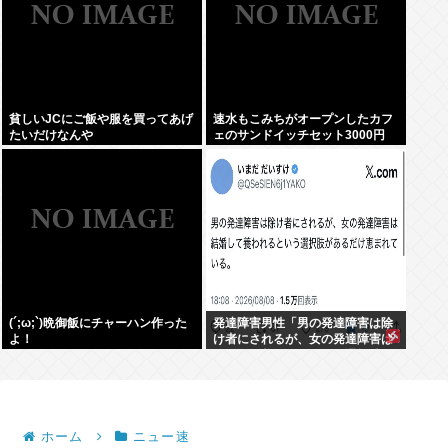
貧しいJCにご飯や服を買ってあげ
速水もこみちがオープンしたカフ
たいだけなんや
ェのサンドイッチセット3000円
www
(´;ω;`)晩御飯にチャーハン作った
発達障害男性「男の発達障害は除
よ！
け者にされるが、女の発達障害は
結婚して養われるという選択肢が
あるだけ恵まれている」
ホーム
ニュー速