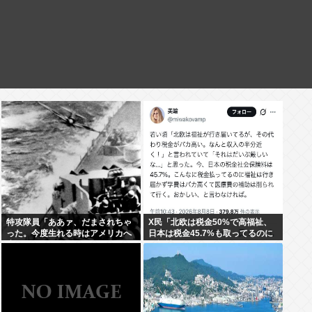
特攻隊員「ああァ、だまされちゃ
X民「北欧は税金50%で高福祉、
った。今度生れる時はアメリカへ
日本は税金45.7%も取ってるのに
生れるぞ」
低福祉、おかしいよ」 11万いいね