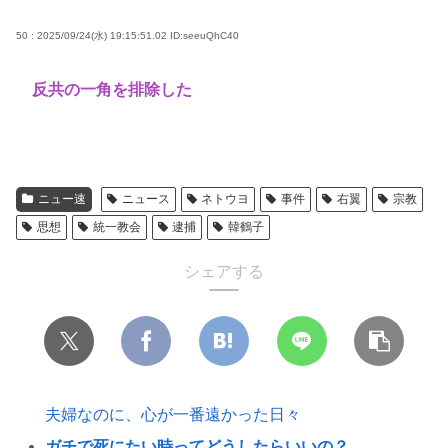
50 : 2025/09/24(水) 19:15:51.02
ID:seeuQhC40
反共の一角を排除した
ニュー速
ニュース
ネトウヨ
事件
右翼
宗教
思想
統一教会
逮捕
韓鶴子
シェアする
夫婦なのに、心が一番遠かった日々
ガチで死にたい時ってどうしたらいいの？