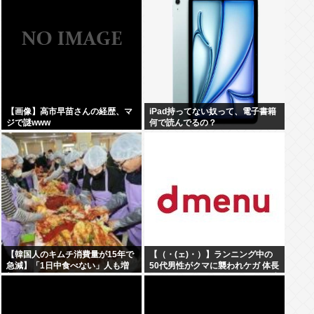
園1勝
【画像】高市早苗さんの経歴、マ
iPad持ってない奴って、電子書籍
ジで謎www
何で読んでるの？
【韓国人のキムチ消費量が15年で
【（・(ェ)・）】ランニング中の
急減】「1日中食べない」人も増
50代男性がクマに襲われケガ 体長
加
約1.3メートルのツキノワグマに腕
や足をかまれる 岐阜・高山市