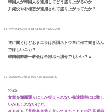
韓国人が韓国人を逮捕してどう盛り上がるのか
尹錫悦や朴槿恵が逮捕されて盛り上がってたか？
25 : 2025/09/24(水) 19:01:34.16
ID:BKdXVuD30
逆に聞くけどおまエラは所謂ネトウヨに何て書き込ん
でほしいニカ？
韓国朝鮮統一教会は全部ぶっ潰せでもいい？ｗ
41 : 2025/09/24(水) 19:09:07.56
ID:jnQ2r1Ff0
>>25
文章を額面通りにしか捉えられない発達障害には難し
いかもしれないけど、
そもそも「普段鼻息荒く言ってきたことと自己矛盾起