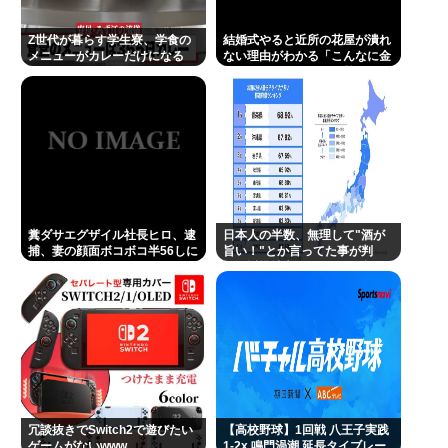
Powered by livedoor 相互RSS
Z世代が暮らす学生寮、学食の
結婚式やると近所の花屋が潰れ
メニューがカレーだけになる
ない理由がわかる「こんなに金
取るのかよ！？」って驚くぞ
糞ダサエグザイル社長ヒロ、逮
日本人の半数、無理して"酒が
捕、妻の顔面ボコボコ半56しに
旨い！"とか言ってた事が判
した。
明。近畿地方に関しては6割が
下戸
冗談抜きでSwitch2で遊びたい
【高校野球】1回戦 八王子実践
ゲームがないwww
1-2x 鳴門渦潮 延長タイブレー