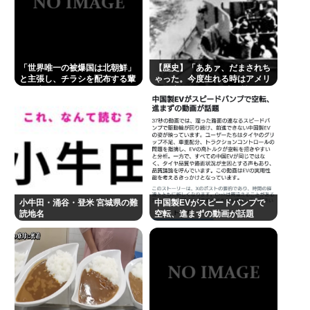
結婚式やると近所の花屋が潰れない理由がわかる
「こんなに金取るのかよ！？」って驚くぞ
糞ダサエグザイル社長ヒロ、逮捕、妻の顔面ボコボ
「世界唯一の被爆国は北朝鮮」
【歴史】「ああァ、だまされち
コ半56しにした。
と主張し、チラシを配布する輩
ゃった。今度生れる時はアメリ
が発生
カへ生れるぞ」 22歳で戦死し
楽しんご、神田うのの印象を率直に吐露「あまりに
た特攻隊員が出撃前の日記に残
した”本音”
も素っ気ない態度を取られて寂しい」
A💕V女優『瀬戸環奈』、パチ●コ屋にイベント来店
し、弱男が大集結www 👉
立川志らく、ひろゆき氏の「すべてのジャンルはマ
ニアがつぶす」に完全同意「そういう連中が落語を
小牛田・涌谷・登米 宮城県の難
中国製EVがスピードバンプで
読地名
空転、進まずの動画が話題
つぶす」
【緊急】エアコン壊れた
うつ病が治って復職できたらマッマと旅行に行きた
い