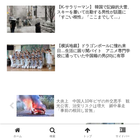
【K-サラリーマン】 韓国で記録的大雪、
スキーを履いて出勤する男性が話題に
「すごい根性」「ここまでして…」
【横浜地裁】ドラゴンボールに憧れ来
日…生活に困り闇バイト アニメ専門学
校に通っていた中国籍の男(20)に有罪
大炎上 中国人10年ビザの外交悪手 観
光公害、治安リスクは増大 媚中暴走
「事前の根回し皆無」
【石破】「オバQ世代なので幽霊恐れ
ず」 首相、公邸に引っ越しへ
ホーム
検索
トップ
サイドバー