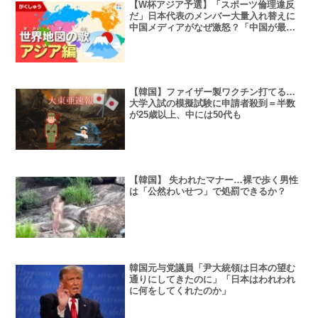
【W杯アジア予選】「スポーツ倫理違反
だ」日本代表のメンバー大量入れ替えに
中国メディアがなぜ激怒？「中国が最大
の被害者」
【韓国】ファイザー製ワクチン打てる…
大学入試の模擬試験に申請者殺到＝半数
が25歳以上、中には50代も
【韓国】 失われたマナー…裸で歩く男性
は「公然わいせつ」で処罰できるか？
韓国元与党議員「尹大統領は日本の望む
通りにしてきたのに」「日本はわれわれ
に何をしてくれたのか」