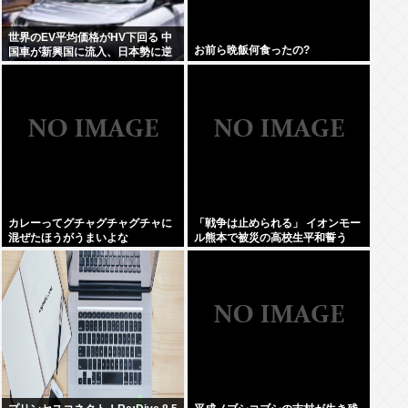
世界のEV平均価格がHV下回る 中
お前ら晩飯何食ったの?
国車が新興国に流入、日本勢に逆
風
カレーってグチャグチャグチャに
「戦争は止められる」 イオンモー
混ぜたほうがうまいよな
ル熊本で被災の高校生平和誓う