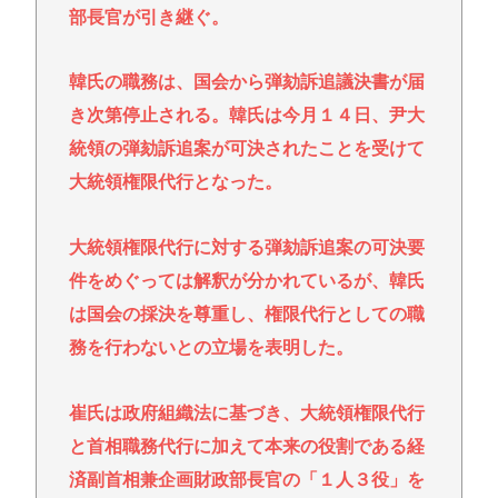
部長官が引き継ぐ。
の？
林家パー子、認知症だった
韓氏の職務は、国会から弾劾訴追議決書が届
き次第停止される。韓氏は今月１４日、尹大
Powered by livedoor 相互RSS
統領の弾劾訴追案が可決されたことを受けて
大統領権限代行となった。
大統領権限代行に対する弾劾訴追案の可決要
件をめぐっては解釈が分かれているが、韓氏
は国会の採決を尊重し、権限代行としての職
務を行わないとの立場を表明した。
崔氏は政府組織法に基づき、大統領権限代行
と首相職務代行に加えて本来の役割である経
済副首相兼企画財政部長官の「１人３役」を