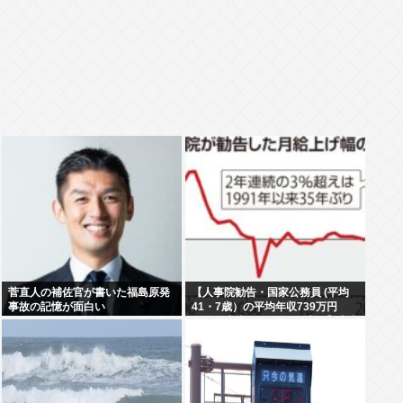
菅直人の補佐官が書いた福島原発
【人事院勧告・国家公務員 (平均
事故の記憶が面白い
41・7歳）の平均年収739万円
（前年度比26万7000円増）】大卒
初任給514万6000円、50歳の課長
は1488万3000円…地方公務員の
給与も引き上げると、1兆1250億
円増