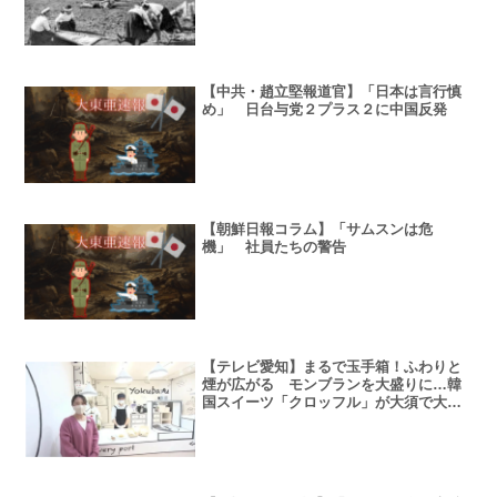
【中共・趙立堅報道官】「日本は言行慎
め」 日台与党２プラス２に中国反発
【朝鮮日報コラム】「サムスンは危
機」 社員たちの警告
【テレビ愛知】まるで玉手箱！ふわりと
煙が広がる モンブランを大盛りに…韓
国スイーツ「クロッフル」が大須で大人
気