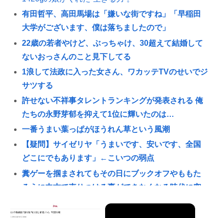
有田哲平、高田馬場は「嫌いな街ですね」「早稲田
大学がございます、僕は落ちましたので」
22歳の若者やけど、ぶっちゃけ、30超えて結婚して
ないおっさんのこと見下してる
1浪して法政に入った女さん、ワカッテTVのせいでジ
サツする
許せない不祥事タレントランキングが発表される 俺
たちの永野芽郁を抑えて1位に輝いたのは…
一番うまい葉っぱがほうれん草という風潮
【疑問】サイゼリヤ「うまいです、安いです、全国
どこにでもあります」←こいつの弱点
糞ゲーを掴まされてもその日にブックオフやももた
ろうに中古で売りつける事ができなくなる時代に突
入
ADHD/ASDのケンモメンはどーやって「ドーパミ