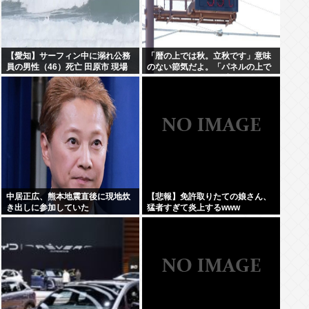
【愛知】サーフィン中に溺れ公務
「暦の上では秋。立秋です」意味
員の男性（46）死亡 田原市 現場
のない節気だよ。「パネルの上で
はサーフィンで有名なスポット
は19」みたいな風俗嬢かよ
中居正広、熊本地震直後に現地炊
【悲報】免許取りたての娘さん、
き出しに参加していた
猛者すぎて炎上するwww