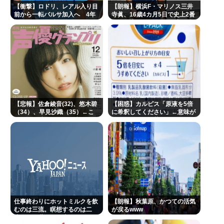
【衝撃】ロドリ、レアル入り目
【朗報】横浜F・マリノス三井
前から一転バルサ加入へ 4年
寺眞、16歳4カ月5日で史上2番
契約で年俸55億円準備
目の年少ゴール！全3得点に絡
む
【悲報】佐倉綾音(32)、悠木碧
【困惑】カルピス「原液を5倍
（34）、早見沙織（35）←こ
に希釈してください」←意味が
こら辺の独身ベテラン声優
分かりにくくて草
仕事終わりにホットミルクを飲
【朗報】秋葉原、かつての活気
むのは三流。瞑想するのは二
が戻るwww
流。では世界の一流は？