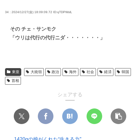
34 : 2024/12/27(金) 18:09:09.72
ID:qTDPWslL
その チェ・サンモク
「ウリは代行の代行ニダ・・・・・・・」
東亜
大統領
政治
海外
社会
経済
韓国
首相
シェアする
1420gの娘がくれた“生きる力”。