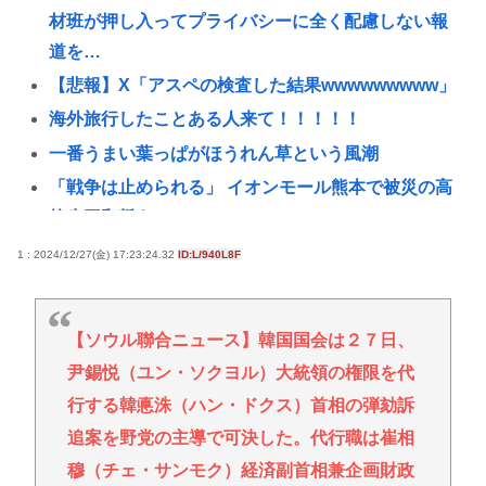
材班が押し入ってプライバシーに全く配慮しない報
道を…
【悲報】X「アスペの検査した結果wwwwwwwww」
海外旅行したことある人来て！！！！！
一番うまい葉っぱがほうれん草という風潮
「戦争は止められる」 イオンモール熊本で被災の高
校生平和誓う
【悲報】大阪の花火大会、民度がガチでレベチwww
1 : 2024/12/27(金) 17:23:24.32
ID:L/940L8F
【朗報】新NISAを33歳で満額埋め終わるワイ、人生
アガリの模様www
【ソウル聯合ニュース】韓国国会は２７日、
【画像】大阪の花火大会、民度がレベチ
尹錫悦（ユン・ソクヨル）大統領の権限を代
ADHD/ASDのケンモメンはどーやって「ドーパミ
行する韓悳洙（ハン・ドクス）首相の弾劾訴
ン」出してる？？助けて…
追案を野党の主導で可決した。代行職は崔相
お前らが大排気量の車に乗らない理由www
穆（チェ・サンモク）経済副首相兼企画財政
みいちゃんと山田さんって何で急に叩かれだした