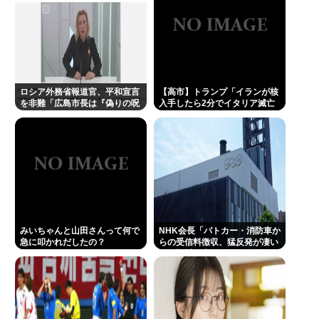
ン」出してる？？助けて…
お前らが大排気量の車に乗らない理由www
秋田県職員がバスローブ姿でタバコを吸いながらオ
ンライン会見に どこのお貴族様だよw
ロシア外務省報道官、平和宣言
【高市】トランプ「イランが核
僕「上の騒音が凄い」 管理会社「対応できません」
を非難「広島市長は『偽りの呪
入手したら2分でイタリア滅亡
文』を繰り返している」
させられるんだよ？」メローニ
警察「対応できません」
「でも核兵器実戦で使ったのお
前らだけだろ」
佐藤二朗さんと橋本愛さん、騒動1ヶ月後にそれぞれ
SNS復帰し初ツイートが出揃う
みいちゃんと山田さんって何で急に叩かれだした
の？
ケンコバ(略してケンドーコバヤシ)、コロナ後遺症で
みいちゃんと山田さんって何で
NHK会長「パトカー・消防車か
急に叩かれだしたの？
らの受信料徴収、猛反発が凄い
炭酸を飲むとあばら骨がバキバキに折れる
ので検討し直します…」
林家パー子、認知症だった
Powered by livedoor 相互RSS