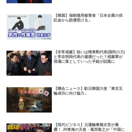
【韓国】強制徴用被害者「日本企業の供
託金から賠償受ける」
【非常戒厳】狙いは韓東勲代表(国民の力)
と李在明両代表の逮捕だった？戒厳軍が
現場に落としていった手錠が話題に
【聯合ニュース】駐日韓国大使「東京五
輪成功に向け協力」
【現代ビジネス】元運輸事務次官が暴
露！ JR東海の天皇・葛西敬之が「中国に