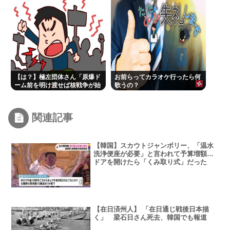
【は？】極左団体さん「原爆ド
お前らってカラオケ行ったら何
ーム前を明け渡せば核戦争が始
歌うの？
まる！」→ 観衆のマジレスが鋭
すぎるとネットで話題に →
www
関連記事
【韓国】スカウトジャンボリー、「温水
洗浄便座が必要」と言われて予算増額…
ドアを開けたら「くみ取り式」だった
【在日済州人】 「在日通じ戦後日本描
く」 梁石日さん死去、韓国でも報道