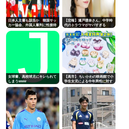
日本人主審も該当か 韓国サッ
【悲報】瀬戸環奈さん、中学時
カー協会、外国人審判に性接待
代のトラウマがヤバすぎる
疑惑…現地メディア「4強神話
【Pickup08083041】
も疑われる恥ずべき状況」[8/8]
[ばーど★]
女球審、高校球児にキレられて
【高市】 ちいかわの映画館で小
しまうwww
学生女児による中年男性に対す
る声かけが発生 映画特典をおね
だり