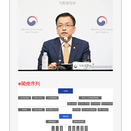
■閣僚序列