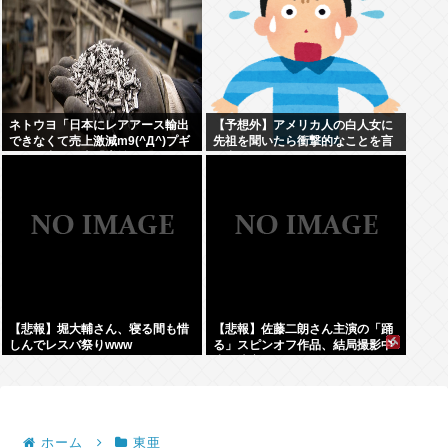
ネトウヨ「日本にレアアース輸出
【予想外】アメリカ人の白人女に
できなくて売上激減m9(^Д^)プギ
先祖を聞いたら衝撃的なことを言
ャー」中国稀土「増益すぎてすま
い出した
ん」
【悲報】堀大輔さん、寝る間も惜
【悲報】佐藤二朗さん主演の「踊
しんでレスバ祭りwww
る」スピンオフ作品、結局撮影中
止が決定www
ホーム
東亜