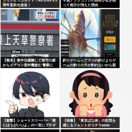
プリンセスコネクト！Re:Dive 8.5
平成ノブシコブシの吉村が生き残
周年直前生放送！
って相方が消えた理由
【熊本】車中泊避難して留守の家
釣りゲームってマジの釣りよりゲ
からエアコン室外機盗む 警察に
ームの釣りの方が釣れないから面
「室外機が盗まれた」相談数件
白くないんだよな
【衝撃】ショートスリーパー「寝
【画像】「東京ばな奈」の狂気を
たほうがいいよ」の一言にブチギ
感じるフォントがコチラwww
レwww(※動画あり)