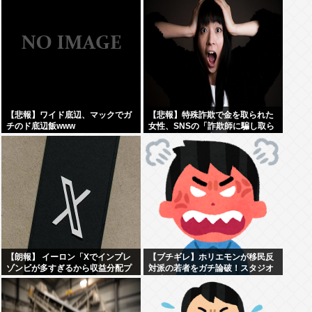
【悲報】ワイド底辺、マックでガ
【悲報】特殊詐欺で金を取られた
チのド底辺飯www
女性、SNSの「詐欺師に騙し取ら
れたお金、取り戻せます」」に釣
られさらに240万円失うwww
【朗報】 イーロン「Xでインプレ
【ブチギレ】ホリエモンが移民反
ゾンビが多すぎるから収益分配プ
対派の若者をガチ論破！スタジオ
ログラムやめるわ」
が凍りついた瞬間がヤバすぎる…