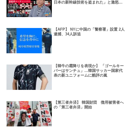
日本の新幹線技術を盗まれた」と激怒し
て
【AFP】 NYに中国の「警察署」設置 2人
逮捕、34人訴追
【韓牛の霜降りを表現か】 「ゴールキー
パーはサンチュ」…韓国サッカー国家代
表の新ユニフォームに酷評の嵐
【第三者弁済】 韓国財団 徴用被害者へ
の「第三者弁済」開始