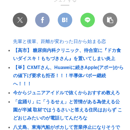
先輩と後輩、距離が変わった日から始まる恋
【高市】 糖尿病内科クリニック、待合室に『ドカ食
いダイスキ！もちづきさん』を置いてしまい炎上
【🥁】CXMTさん、Huaweiに続きApple(アポー)から
の値下げ要求も拒否！！！半導体バボー継続
へ！！！
今からジュニアアイドルで抜くからおすすめ教えろ
「盆踊り」に「うるせぇ」と苦情がある為使える公
園が半減 取材ではうるさいと答える住民はおらず こ
どおじみたいのが電話してんだろな
八丈島、東海汽船がポカして営業停止になりそうで