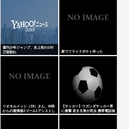
週刊少年ジャンプ、史上初の100
家でフライドポテト作った
万部割れ
リオネルメッシ（39）さん、W杯
【サッカー】ウガンダサッカー界
からの復帰後2ゴール1アシストし
に衝撃 若き主将が死去 携帯電話強
てしまうwww
盗に抵抗した末に石で滅多打ち…
国民が怒り「リーダーを失った」