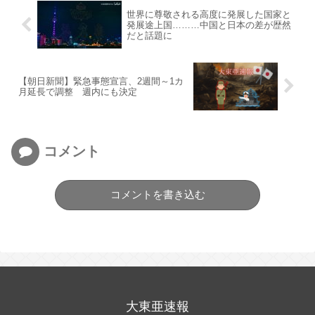
世界に尊敬される高度に発展した国家と
発展途上国………中国と日本の差が歴然
だと話題に
【朝日新聞】緊急事態宣言、2週間～1カ
月延長で調整 週内にも決定
コメント
コメントを書き込む
大東亜速報