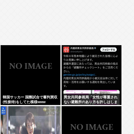
韓国サッカー 国際試合で審判買収
男女共同参画局「女性が尊重され
(性接待)をしてた模様www
ない避難所のあり方を許しはしま
せん、このチェックシートを必ず
遵守してください」