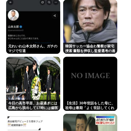
元れいわ山本太郎さん、ガチの
韓国サッカー協会わ警察が家宅
マジで引退
捜索 書類を押収し監督選考の過
程を調査 <\`皿´>
今日の高市早苗、お昼過ぎには
【生活】30年世話をした母に、
広島から脱出して17時には歯医
祖母は最期「よく世話してくれ
者に寄ってそのまま帰宅
たね。ずっと嫌いだったのが残
念だよ」と言って死んだ