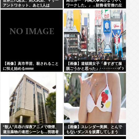
世界三代悪女、則天武后、マリー
高市洋一「内閣人事局がようやく
アントワネット、あと1人は
ワークした。」→財務省官僚の左
遷記事を喜んでポスト
【画像】高市早苗、殺されること
【画像】道頓堀女子「暑すぎて服
に怯え始めるwww
脱ごうかと思った」･･････････ﾊﾟｼ
ｬｯ！！
“獣人”共存の深夜アニメで喫煙、
【画像】スレンダー美脚、とんで
違法薬物の連想シーンも…視聴者
もないダンスを披露してしまう
批判でBPO議論
www