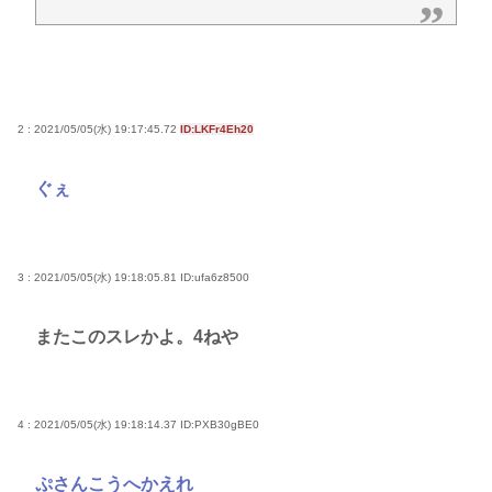
「盆踊り」に「うるせぇ」と苦情がある為使える公
園が半減 取材ではうるさいと答える住民はおらず こ
どおじみたいのが電話してんだろな
ビニコンの店員がいらっしゃいませー！言わないか
2 : 2021/05/05(水) 19:17:45.72
ID:LKFr4Eh20
ら本社にクレームいれてやりましたよ！www
ここ数年「どっちもどっち」とか「まだわからない
ぐぇ
から叩くな」とかゆうチキン野郎が増えたけどどっ
から来たの？(´・ω・`)
【動画】手術中に熊本地震直撃やばすぎwww
3 : 2021/05/05(水) 19:18:05.81
ID:ufa6z8500
またこのスレかよ。4ねや
Powered by livedoor 相互RSS
4 : 2021/05/05(水) 19:18:14.37
ID:PXB30gBE0
ぷさんこうへかえれ