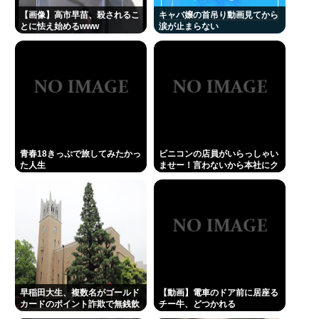
【動画】手術中に熊本地震直撃やばすぎwww
【画像】高市早苗、殺されるこ
キャバ嬢の首吊り動画見てから
とに怯え始めるwww
涙が止まらない
影山優佳、フォトエッセイが販売から 5日で重版決
定！未公開ランジェリーカットを公開
三山凌輝が妻・趣里との「キス・濡れ場禁止ルー
ル」を破って既婚の元宝塚女優・花乃まりあと連日
密会《直撃後にもホテルへ…》
青春18きっぷで旅してみたかっ
ビニコンの店員がいらっしゃい
Powered by livedoor 相互RSS
た人生
ませー！言わないから本社にク
レームいれてやりましたよ！
www
早稲田大生、複数名がゴールド
【動画】電車のドア前に居座る
カードのポイント詐欺で無銭飲
チー牛、どつかれる
食