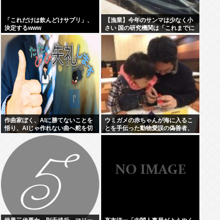
「これだけは飲んどけサプリ」、
【漁業】今年のサンマは少なく小
決定するwww
さい 国の研究機関は「これまでに
なく厳しい年になる」
作曲家ぼく、AIに勝てないことを
ウミガメの赤ちゃんが海に入るこ
悟り、AIじゃ作れない曲へ舵を切
とを手伝った動物愛誤の偽善者、
ることを決断
最悪の結末を迎える