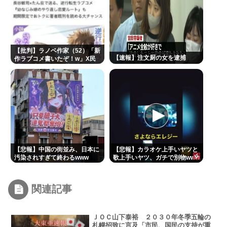
【批判】ラノベ作家（52）「新
【速報】注文厨の女を逮捕
作ラブコメ書いたぞ！w」X民
「いい歳こいてラブコメ（笑）
恥ずかしくないの？」←やめた
れwと話題に
【悲報】中国の街並み、日本に
【悲報】カラオケ上手いヤツと
汚染されすぎて終わるwww
歌上手いヤツ、ガチで別物www
関連記事
ＪＯＣ山下泰裕 ２０３０年冬季五輪の
札幌招致に言及「市民、国民の支持が重