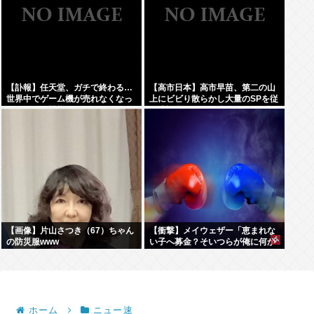
【訃報】任天堂、ガチで終わる…
【高市日本】高市早苗、第二の山
世界中でゲーム機が売れなくなっ
上にビビり散らかし大量のSPを従
てしまった模様
え演説台にも全面防弾ガラスを設
置
【画像】片山さつき（67）ちゃん
【衝撃】メイウェザー「恵まれな
の防災服www
い子へ募金？そいつらが俺に何か
してくれたのか・・・・・・？」
⇒！！！
ホーム
ニュー速