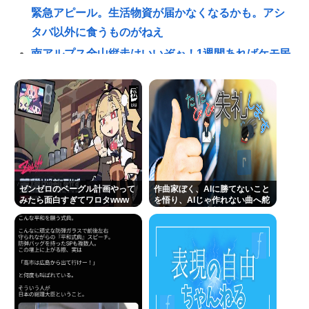
緊急アピール。生活物資が届かなくなるかも。アシ
タバ以外に食うものがねえ
南アルプス全山縦走はいいぞぉ！1週間あればケモ民
でも出来る！お盆休みにやってみなイカ？
青春18きっぷで旅してみたかった人生🚞
ビニコンの店員がいらっしゃいませー！言わないか
ら本社にクレームいれてやりましたよ！www
【動画】電車のドア前に居座るチー牛、どつかれる
「なぜ性行為の許諾をとらなかったんですか？」 ジ
ゼンゼロのベーグル計画やって
作曲家ぼく、AIに勝てないこと
ャンポケ斉藤「なぜとる必要があるんです？！」
みたら面白すぎてワロタwww
を悟り、AIじゃ作れない曲へ舵
を切ることを決断
ここ数年「どっちもどっち」とか「まだわからない
から叩くな」とかゆうチキン野郎が増えたけどどっ
から来たの？(´・ω・`)
立川志らく、ヒカルを弟子にしたことへの「談志が
泣いてるぞ」の声を”一言”でピシャリ