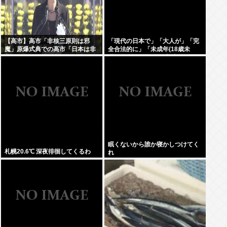
【高市】高市「非核三原則は邪
「現代の日本で」「大人が」「完
魔」原爆式典での高市「日本は非
全合法的に」「未成年(18歳未
核三原則を堅持しており、唯一の
満)」と性行為をする方法ってある
被爆国として…」お目々パチパチ
の？
ッ
眠くないから誰か寝かしつけてく
札幌20.6℃ 深夜徘徊してくるわ
れ