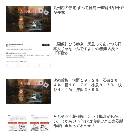
九州内の停電 すべて解消 一時は4万9千戸
が停電
【画像】ひろゆき「天皇ってあいつら日
本人じゃないんですよ」👈無事大炎上
「不敬だ」
次の首相 河野１９・２％ 石破１６・
４％ 菅１０・７％ 小泉８・７％ 枝
野４・４％ 岸田２・９％
そもそも「著作権」という概念がおかし
い。じゃあﾐｭｰｼﾞｼｬﾝは演奏ごとに楽器製
作者に金払ってるのか？