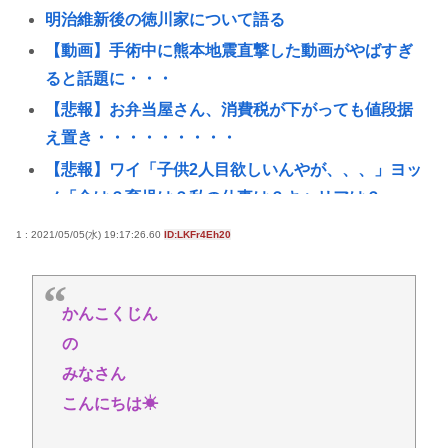
明治維新後の徳川家について語る
【動画】手術中に熊本地震直撃した動画がやばすぎ
ると話題に・・・
【悲報】お弁当屋さん、消費税が下がっても値段据
え置き・・・・・・・・・
【悲報】ワイ「子供2人目欲しいんやが、、、」ヨッ
メ「金は？育児は？私の仕事は？キャリアは？」
【悲報】アニメ「ヤニねこ」BPOに通報され審議入
1 : 2021/05/05(水) 19:17:26.60
ID:LKFr4Eh20
りへ
【高市】 糖尿病内科クリニック、待合室に『ドカ食
かんこくじん
いダイスキ！もちづきさん』を置いてしまい炎上
の
【画像】チー牛さん、とんでもない恵体の白人美女
みなさん
と結婚してしまうwww 【Pickup06072008】
こんにちは☀
【衝撃】きゃりーぱみゅぱみゅ 本名をさらりと告
白