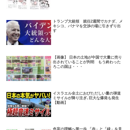
トランプ大統領 就任2週間でカナダ、メ
キシコ、パナマを交渉の場に引きずり出
す
【画像】 日本の土地が中国で大量に売り
出されていることが判明 もう終わった
ろこの国は・・・
イスラエル全土におびただしい量の弾道
ミサイルが降り注ぎ､巨大な爆発も発生
【動画】
色盲の理解へ第一歩 「赤」と「緑」を見