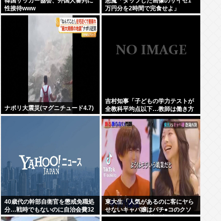
韓国サッカー協会、外国人審判に
悪魔「タップした画像のサイゼ1
性接待www
万円分を2時間で完食せよ」
吉村知事「子どもの学力テストが
ナポリ大震災(マグニチュード4.7)
全教科平均点以下…教師は働き方
改革とか言ってないでどうにかし
ろ」
40歳代の幹部自衛官を懲戒免職処
東大生「人気があるのに客にヤら
分…戦時でもないのに自治会費32
せないキャバ嬢はパチ●コのクソ
万円と放置自転車を徴発
台」 Twitter民絶賛の嵐www