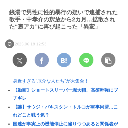
銭湯で男性に性的暴行の疑いで逮捕された
歌手・中孝介の釈放から2カ月…拡散され
た“裏アカ”に再び起こった「異変」
2025.06.18 12:53
身近すぎる“厄介な人たち”が大集合！
【動画】ショートスリーパー堀大輔、高須幹弥にブ
チギレ
【謎】サウジ・パキスタン・トルコが軍事同盟…こ
れどこと戦う気？
国連が事実上の機能停止に陥りつつあると関係者が