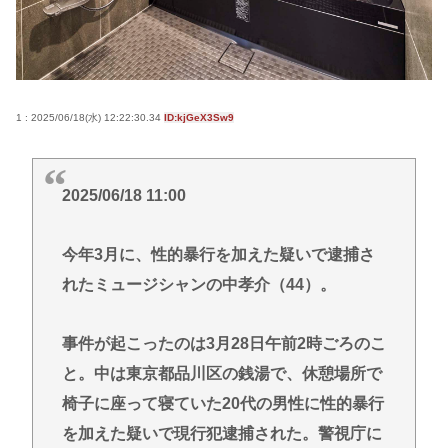
の100万円超
【悲報】プーチン「あえて申し上げます。 助けてく
ださい。」
【悲報】海外転出した外国人への児童手当“過誤払
1 : 2025/06/18(水) 12:22:30.34
ID:kjGeX3Sw9
い” こども家庭庁「不正受給の件数・総額は把握し
ていない」
【急募】敵「きのこ派？たけのこ派？」←こいつを
2025/06/18 11:00
少しだけイラつかせる回答
X「アスペの検査した結果www」
今年3月に、性的暴行を加えた疑いで逮捕さ
【高市】愛国者「正式に選ばれた総理大臣に背く事
れたミュージシャンの中孝介（44）。
は国体に背く事に等しい。誰が主人かハッキリさせ
るべき」
事件が起こったのは3月28日午前2時ごろのこ
と。中は東京都品川区の銭湯で、休憩場所で
Powered by livedoor 相互RSS
椅子に座って寝ていた20代の男性に性的暴行
を加えた疑いで現行犯逮捕された。警視庁に