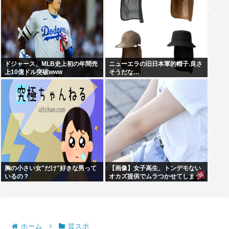
ドジャース、МLB史上初の年間売
ニューエラの旧日本軍的帽子.良さ
上10億ドル突破www
そうだな…
胸の小さい女"だけ"好きな男って
【画像】女子高生、トンデモない
いるの？
オカズ提供でムラつかせてしまう
www
ホーム
芸スポ