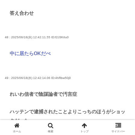
答え合わせ
48 : 2025/06/18(水) 12:42:11.55
ID:f2J3KtIu0
中に居たらOKだべ
49 : 2025/06/18(水) 12:42:14.06
ID:4hRbw50j0
れいわ信者で陰謀論者で汚言症
ハッテンで逮捕されたことよりこっちのほうがショッ
クだった
ホーム
検索
トップ
サイドバー