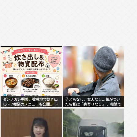
ダレノガレ明美、被災地で炊き出
子どもなし、友人なし…気がつい
しへ 7種類のメニューも公開… ト
たら私は「身寄りなし」 、相談で
ラック、バスなどに大量物資を搭
きるのはどこの誰？
載して熊本へ