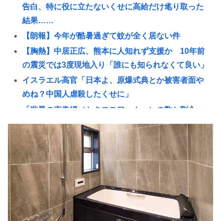
告白、特に役に立たないくせに高給だけ毟り取った
結果……
【朗報】今年が酷暑過ぎて蚊が全く居ない件
【胸熱】中居正広、熊本に人知れず支援か 10年前
の震災では3度現地入り「誰にも知られなくて良い」
イスラエル高官「日本よ、原爆式典とか被害者面や
めね？中国人虐殺したくせに」
「世界の売春婦（セクロスワーカー）の数と割合」
反論「そんなはずはない日本は上位なはずだ」←こ
れ
中村江里子アナ フジテレビ時代に経費精算をしなか
ったまさかの理由明かす
ジャンポケ斉藤の弁護士「ロケバスには運転手い
た。常識的に考えてフェラさせるわけないでしょ」
【過去最高額】夏のボーナス、平均104万2537円 初