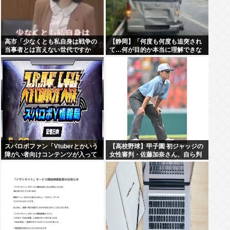
高市「少なくとも私自身は戦争の
【静岡】「何度も何度も追突され
当事者とは言えない世代ですか
て…何が目的か本当に理解できな
ら、過去の戦争を反省なんかして
い」結婚式の衣装合わせに向かっ
おりませんし、反省を求められる
ていた夫婦が直面した「死の恐
いわれもない」
怖」東名高速で続いた約1.7キロの
追突
スパロボファン「Vtuberとかいう
【高校野球】甲子園 初ジャッジの
障がい者向けコンテンツが入って
女性審判・佐藤加奈さん、自ら判
くるのキモい 」←これ
定覆したプレーを謝罪 「ミスして
しまった」「苦いデビュー戦
に…」