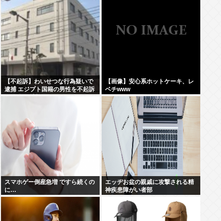
【不起訴】わいせつな行為疑いで
【画像】安心系ホットケーキ、レ
逮捕 エジプト国籍の男性を不起訴
ベチwww
処分 鳥取地検
スマホゲー倒産急増 ですら続くの
エッヂお盆の親戚に攻撃される精
に…
神疾患障がい者部