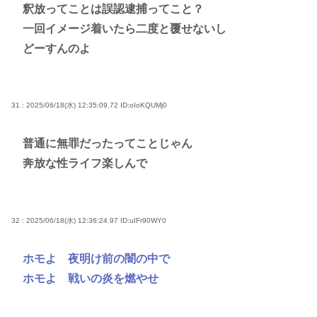
釈放ってことは誤認逮捕ってこと？
一回イメージ着いたら二度と覆せないし
どーすんのよ
31 : 2025/06/18(水) 12:35:09.72
ID:oIoKQUMj0
普通に無罪だったってことじゃん
奔放な性ライフ楽しんで
32 : 2025/06/18(水) 12:36:24.97
ID:uIFr90WY0
ホモよ 夜明け前の闇の中で
ホモよ 戦いの炎を燃やせ