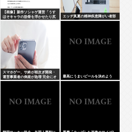
【画像】新作ソシャゲ運営「うす
エッヂ真夏の精神疾患障がい者部
ほそキャラの肋骨を浮かせたり尻
をデカ尻にしたりして遊んでたら
リリース遅れました」
スマホゲー、サ終が相次ぎ開発・
最高にうまいビールを決めよう
運営事業者の倒産が急増 完全にオ
ワコンか