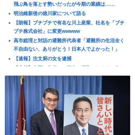
飛ぶ鳥を落とす勢いだったが今期の業績は……
明治維新後の徳川家について語る
【朗報】プチプチで有名な川上産業、社名を「プチ
プチ株式会社」に変更wwwww
高市総理と対話の避難所代表者「避難所の生活全く
不自由ない、ありがとう！日本人でよかった！」
【速報】注文厨の女を逮捕
【悲報】中国の街並み、日本に汚染されすぎて終わ
るwww
【悲報】カラオケ上手いヤツと歌上手いヤツ、ガチ
で別物www
ネット販売…「品切れ前に買うと満足感」集英社オ
ンラインショップで“43億円分”キャンセルか 200超
のメールアカウント使い大量注文 32歳女を逮捕
[8/6]