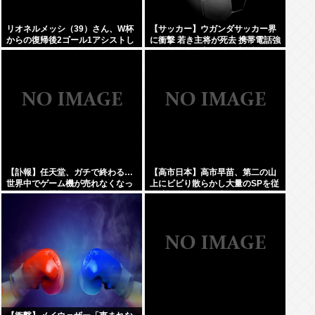
リオネルメッシ（39）さん、W杯
【サッカー】ウガンダサッカー界
からの復帰後2ゴール1アシストし
に衝撃 若き主将が死去 携帯電話強
てしまうwww
盗に抵抗した末に石で滅多打ち…
国民が怒り「リーダーを失った」
【訃報】任天堂、ガチで終わる…
【高市日本】高市早苗、第二の山
世界中でゲーム機が売れなくなっ
上にビビり散らかし大量のSPを従
てしまった模様
え演説台にも全面防弾ガラスを設
置