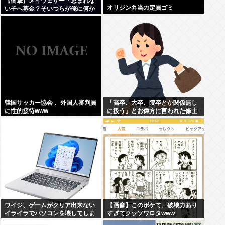
【衝撃】メイウェザー「恵まれな
オリジン弁当の定員ゴミ
い子へ募金？そいつらが俺に何か
してくれたのか・・・・・・？」
⇒！！！
韓国サッカー協会 、外国人審判員
「高卒、大卒、院卒とか関係無し
に性的接待www
に扱う」とお偉方に言われた修士
卒の女の子が...
ワイジ、ゲームがクリア出来ない
【画像】このボケて、破壊力あり
イライラでパソコンを壊してしま
すぎてクッソワロタwww
う…