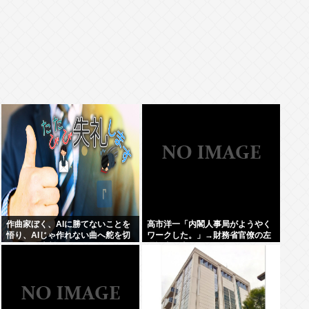
作曲家ぼく、AIに勝てないことを
高市洋一「内閣人事局がようやく
悟り、AIじゃ作れない曲へ舵を切
ワークした。」→財務省官僚の左
ることを決断
遷記事を喜んでポスト