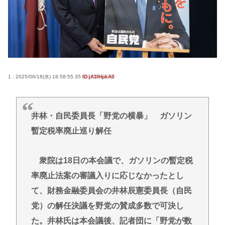
【画像あり】土方系アイドル、女子高生の間で大人
気になってしまうwww
ここ数年「どっちもどっち」とか「まだわからない
から叩くな」とかゆうチキン野郎が増えたけどどっ
から来たの？(´・ω・`)
1 : 2025/06/18(水) 18:58:55.35
ID:jA3lHpkA0
【動画】手術中に熊本地震直撃やばすぎwww
医療脱毛・脱毛サロンを考えてるんだが！脱毛モメ
ンいるか？？
井林・自民委員長「野党の横暴」 ガソリン
ジャンポケ斉藤「同意があったんです。本当です。
暫定税率廃止巡り解任
信じて下さい」 ←何でこの主張が通らないの？
衆院は18日の本会議で、ガソリンの暫定税
Powered by livedoor 相互RSS
率廃止法案の審議入りに応じなかったとし
て、財務金融委員会の井林辰憲委員長（自民
党）の解任決議を野党の賛成多数で可決し
た。井林氏は本会議後、記者団に「野党が数