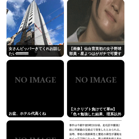
んとやり国会にも出席、僅かに
(ヽ´ん`)「手術が始まった…大丈夫大丈夫落ち着け」
常識もあった
医師「キャー地震よー！」(;ﾟんﾟ)「！？」
元TBS山本里菜アナ、離婚を報告 4年間の結婚生活は
「宝物」…「話し合いを重ねた結果」決断
女さんビッパーきてくれお話し
【画像】仙台育英初の女子野球
Powered by livedoor 相互RSS
たい❗❗❗❗❗❗❗❗❗❗
部員・星よつはがガチで可愛す
ぎる！
【スクリプト負けてて草w】
お盆、ホテル代高くね
「色々勉強した結果、理系以外
はエラー品だと気付いた【ガ
チ】」について、もっと具体的
に話そうか