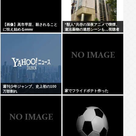
【画像】高市早苗、殺されること
“獣人”共存の深夜アニメで喫煙、
に怯え始めるwww
違法薬物の連想シーンも…視聴者
批判でBPO議論
週刊少年ジャンプ、史上初の100
家でフライドポテト作った
万部割れ