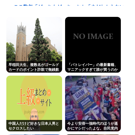
ここ数年「どっちもどっち」とか「まだわからない
から叩くな」とかゆうチキン野郎が増えたけどどっ
から来たの？(´・ω・`)
立川志らく、ヒカルを弟子にしたことへの「談志が
泣いてるぞ」の声を”一言”でピシャリ
【動画】手術中に熊本地震直撃やばすぎwww
影山優佳、フォトエッセイが販売から 5日で重版決
早稲田大生、複数名がゴールド
「パトレイバー」の最新書籍、
定！未公開ランジェリーカットを公開
カードのポイント詐欺で無銭飲
マニアックすぎて誰が買うのか
食
謎
医療脱毛・脱毛サロンを考えてるんだが！脱毛モメ
ンいるか？？
三山凌輝が妻・趣里との「キス・濡れ場禁止ルー
ル」を破って既婚の元宝塚女優・花乃まりあと連日
密会《直撃後にもホテルへ…》
ジャンポケ斉藤「同意があったんです。本当です。
中国人だけど好きな日本人男と
今より安倍一強時代のほうが遥
セクロスしたい
かにマシだったよな。自民党内
信じて下さい」 ←何でこの主張が通らないの？
にも反対勢力はいて会見はちゃ