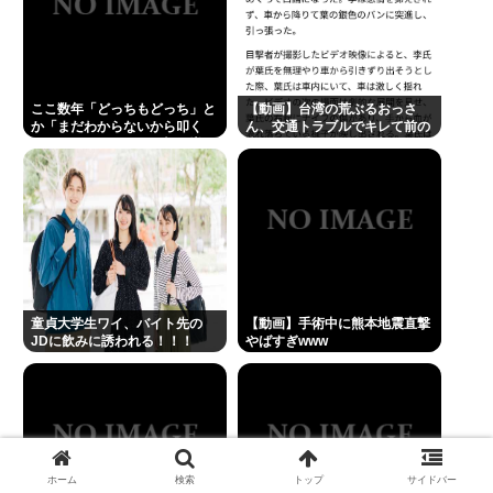
ここ数年「どっちもどっち」と
【動画】台湾の荒ぶるおっさ
か「まだわからないから叩く
ん、交通トラブルでキレて前の
な」とかゆうチキン野郎が増え
車の運転手をナイフで斬りつけ
たけどどっから来たの？(´・
るも壮絶な返り討ちにあう
ω・`)
童貞大学生ワイ、バイト先の
【動画】手術中に熊本地震直撃
JDに飲みに誘われる！！！
やばすぎwww
ホーム
検索
トップ
サイドバー