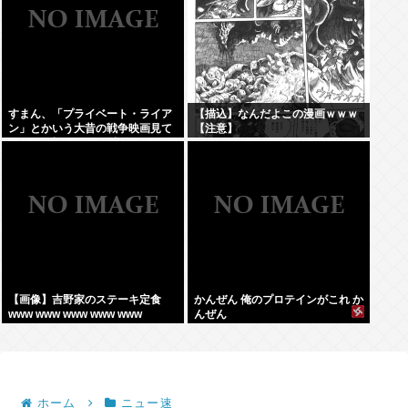
すまん、「プライベート・ライア
【描込】なんだよこの漫画ｗｗｗ
ン」とかいう大昔の戦争映画見て
【注意】
みたら最初の30分で地獄なんだ
が…これずっと続く感じ？
【画像】吉野家のステーキ定食
かんぜん 俺のプロテインがこれ か
www www www www www
んぜん
ホーム
ニュー速