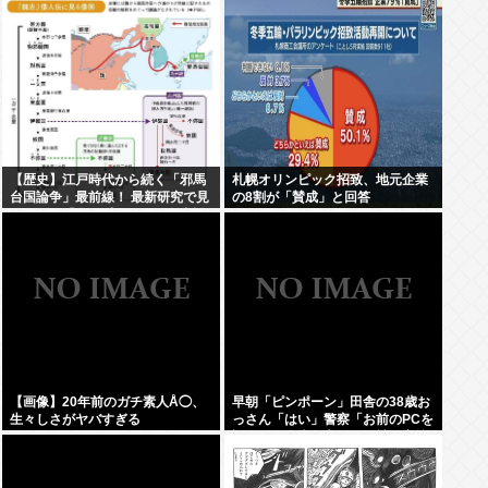
【歴史】江戸時代から続く「邪馬
札幌オリンピック招致、地元企業
台国論争」最前線！ 最新研究で見
の8割が「賛成」と回答
えてきた「卑弥呼の国」の有力説
【画像】20年前のガチ素人Å◯、
早朝「ピンポーン」田舎の38歳お
生々しさがヤバすぎる
っさん「はい」警察「お前のPCを
調べる」全米行方不明・被児童搾
取センターからの通報により児
ホ゜画像を発見、逮捕