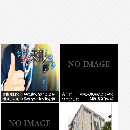
作曲家ぼく、AIに勝てないことを
高市洋一「内閣人事局がようやく
悟り、AIじゃ作れない曲へ舵を切
ワークした。」→財務省官僚の左
ることを決断
遷記事を喜んでポスト