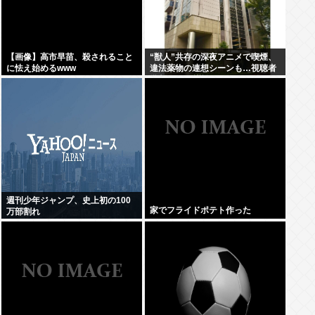
【画像】高市早苗、殺されること
“獣人”共存の深夜アニメで喫煙、
に怯え始めるwww
違法薬物の連想シーンも…視聴者
批判でBPO議論
週刊少年ジャンプ、史上初の100
家でフライドポテト作った
万部割れ