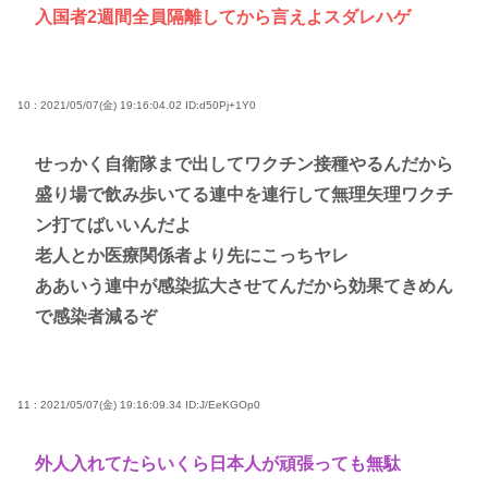
入国者2週間全員隔離してから言えよスダレハゲ
10 : 2021/05/07(金) 19:16:04.02
ID:d50Pj+1Y0
せっかく自衛隊まで出してワクチン接種やるんだから
盛り場で飲み歩いてる連中を連行して無理矢理ワクチ
ン打てばいいんだよ
老人とか医療関係者より先にこっちヤレ
ああいう連中が感染拡大させてんだから効果てきめん
で感染者減るぞ
11 : 2021/05/07(金) 19:16:09.34
ID:J/EeKGOp0
外人入れてたらいくら日本人が頑張っても無駄