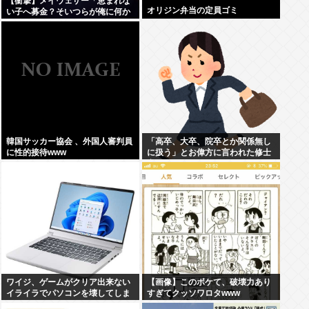
【衝撃】メイウェザー「恵まれな
オリジン弁当の定員ゴミ
い子へ募金？そいつらが俺に何か
してくれたのか・・・・・・？」
⇒！！！
韓国サッカー協会 、外国人審判員
「高卒、大卒、院卒とか関係無し
に性的接待www
に扱う」とお偉方に言われた修士
卒の女の子が...
ワイジ、ゲームがクリア出来ない
【画像】このボケて、破壊力あり
イライラでパソコンを壊してしま
すぎてクッソワロタwww
う…