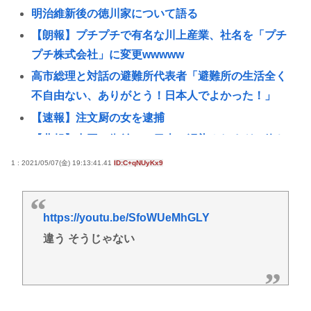
明治維新後の徳川家について語る
【朗報】プチプチで有名な川上産業、社名を「プチ
プチ株式会社」に変更wwwww
高市総理と対話の避難所代表者「避難所の生活全く
不自由ない、ありがとう！日本人でよかった！」
【速報】注文厨の女を逮捕
【悲報】中国の街並み、日本に汚染されすぎて終わ
るwww
1 : 2021/05/07(金) 19:13:41.41
ID:C+qNUyKx9
【悲報】カラオケ上手いヤツと歌上手いヤツ、ガチ
で別物www
https://youtu.be/SfoWUeMhGLY
ネット販売…「品切れ前に買うと満足感」集英社オ
違う そうじゃない
ンラインショップで“43億円分”キャンセルか 200超
のメールアカウント使い大量注文 32歳女を逮捕
[8/6]
【画像あり】土方系アイドル、女子高生の間で大人