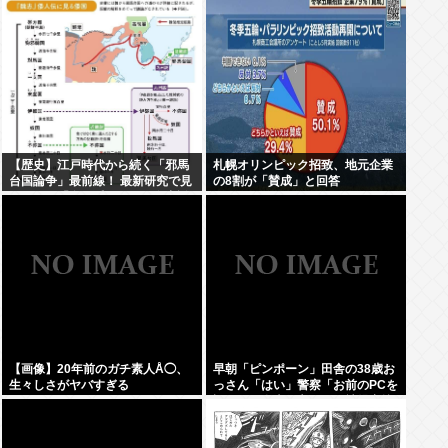
【歴史】江戸時代から続く「邪馬
札幌オリンピック招致、地元企業
台国論争」最前線！ 最新研究で見
の8割が「賛成」と回答
えてきた「卑弥呼の国」の有力説
【画像】20年前のガチ素人Å◯、
早朝「ピンポーン」田舎の38歳お
生々しさがヤバすぎる
っさん「はい」警察「お前のPCを
調べる」全米行方不明・被児童搾
取センターからの通報により児
ホ゜画像を発見、逮捕