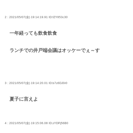
気になってしまうwww
ここ数年「どっちもどっち」とか「まだわからない
2 : 2021/05/07(金) 19:14:19.91
ID:fZY853c30
から叩くな」とかゆうチキン野郎が増えたけどどっ
から来たの？(´・ω・`)
一年経っても飲食飲食
【動画】手術中に熊本地震直撃やばすぎwww
医療脱毛・脱毛サロンを考えてるんだが！脱毛モメ
ランチでの井戸端会議はオッケーでぇ～す
ンいるか？？
ジャンポケ斉藤「同意があったんです。本当です。
信じて下さい」 ←何でこの主張が通らないの？
3 : 2021/05/07(金) 19:14:20.01
ID:b7z6DJ0r0
Powered by livedoor 相互RSS
夏子に言えよ
4 : 2021/05/07(金) 19:15:06.08
ID:zYDPj56B0