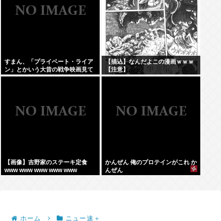
すまん、「プライベート・ライア
【描込】なんだよこの漫画ｗｗｗ
ン」とかいう大昔の戦争映画見て
【注意】
みたら最初の30分で地獄なんだ
が…これずっと続く感じ？
【画像】吉野家のステーキ定食
かんぜん 俺のプロテインがこれ か
www www www www www
んぜん
ホーム
ニュー速＋