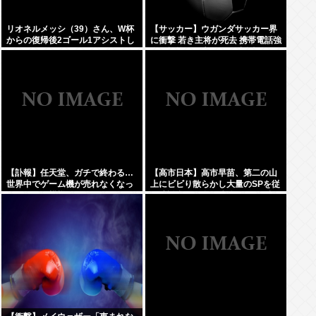
リオネルメッシ（39）さん、W杯
【サッカー】ウガンダサッカー界
からの復帰後2ゴール1アシストし
に衝撃 若き主将が死去 携帯電話強
てしまうwww
盗に抵抗した末に石で滅多打ち…
国民が怒り「リーダーを失った」
【訃報】任天堂、ガチで終わる…
【高市日本】高市早苗、第二の山
世界中でゲーム機が売れなくなっ
上にビビり散らかし大量のSPを従
てしまった模様
え演説台にも全面防弾ガラスを設
置