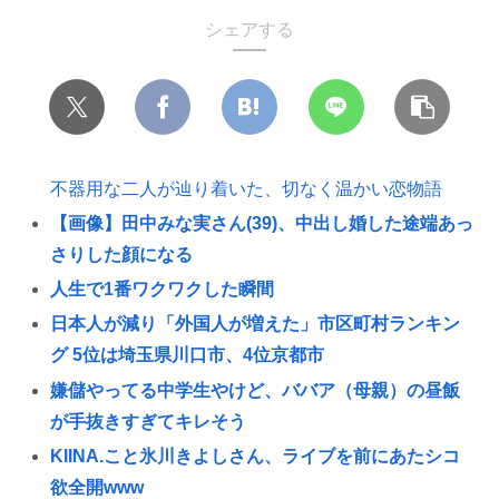
シェアする
不器用な二人が辿り着いた、切なく温かい恋物語
【画像】田中みな実さん(39)、中出し婚した途端あっ
さりした顔になる
人生で1番ワクワクした瞬間
日本人が減り「外国人が増えた」市区町村ランキン
グ 5位は埼玉県川口市、4位京都市
嫌儲やってる中学生やけど、ババア（母親）の昼飯
が手抜きすぎてキレそう
KIINA.こと氷川きよしさん、ライブを前にあたシコ
欲全開www