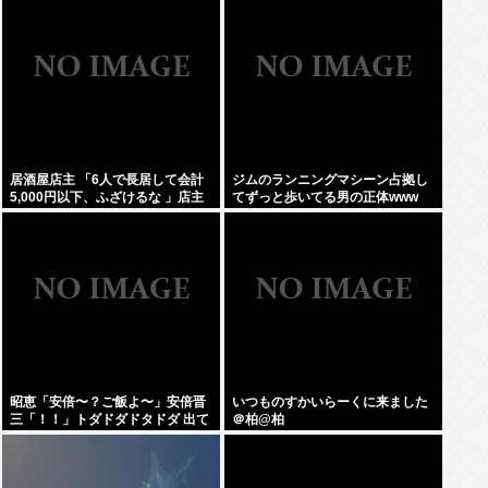
居酒屋店主 「6人で長居して会計
ジムのランニングマシーン占拠し
5,000円以下、ふざけるな 」店主
てずっと歩いてる男の正体www
ぶちギレでネットに晒されるwww
昭恵「安倍〜？ご飯よ〜」安倍晋
いつものすかいらーくに来ました
三「！！」トダドダドタドダ 出て
＠柏@柏
きそうなご飯