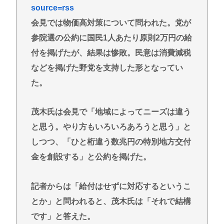
トランプ氏、「出産旅行」禁じる大統領令 米国籍取
source=rss
得を目的とした中国人らの渡米を問題視
会見では物価高対策について問われた。党が
【悲報】積水ハウス「地面師に55億円騙し取られ
参院選の公約に国民1人あたり原則2万円の給
た…」ワイ「会社終わったやろなぁ」→結果www
付を掲げたが、結果は惨敗。民意は消費減税
【衝撃】元ジャンポケ斉藤慎二側「バス運転手がい
などを掲げた野党を支持した形となってい
るのにディープキスなんてできない」「Aさんの供述
た。
には矛盾点」
【岐路】東大さえ赤字、足かせ多く稼げぬ国立大学
茂木氏は会見で「地域によってニーズは違う
法人 研究開発費20年横ばい
と思う。やり方もいろいろあろうと思う」と
左ハンドル車のデメリット、意外と少ない
しつつ、「ひと桁違う数兆円の特別地方交付
投資とかNISAとか素人なんだけど三井住友のコンサ
金を創設する」と公約を掲げた。
ルタントに相談した方がいいのか？
記者からは「給付はせずに対応するというこ
Powered by livedoor 相互RSS
とか」と問われると、茂木氏は「それで結構
です」と答えた。