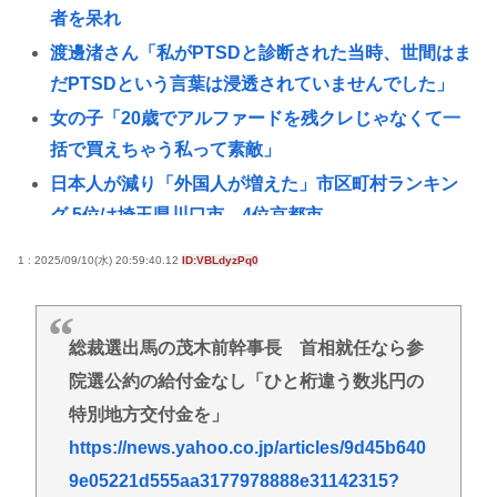
者を呆れ
渡邊渚さん「私がPTSDと診断された当時、世間はま
だPTSDという言葉は浸透されていませんでした」
女の子「20歳でアルファードを残クレじゃなくて一
括で買えちゃう私って素敵」
日本人が減り「外国人が増えた」市区町村ランキン
グ 5位は埼玉県川口市、4位京都市
ショートスリーパー堀さん、高須クリニックに医学
1 : 2025/09/10(水) 20:59:40.12
ID:VBLdyzPq0
的に詰められてガチ切れwww
おぎやはぎ嘆く パーカー、ハーフパンツに続きボデ
ィーバッグも”ダサい”論争に「なんでおじさんだけ
総裁選出馬の茂木前幹事長 首相就任なら参
言われるの？」
院選公約の給付金なし「ひと桁違う数兆円の
江別大学生暴行死 “主犯格”の特定少年・川口侑斗被
特別地方交付金を」
告に「無期懲役」の判決 当時17歳少年に「懲役30
https://news.yahoo.co.jp/articles/9d45b640
年」の判決
9e05221d555aa3177978888e31142315?