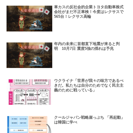
車カスの反社会的企業トヨタ自動車株式
会社がまだ不正車検！今度はレクサスで
565台！レクサス高輪
年内の未来に首都直下地震が来ると判
明 10月7日 震度5強の揺れは予兆
ウクライナ「世界が我々の味方であるべ
きだ。私たちは自分のためでなく民主主
義のために戦っている」
クールジャパン戦略崖っぷち 「再起動」
は韓国に学べ