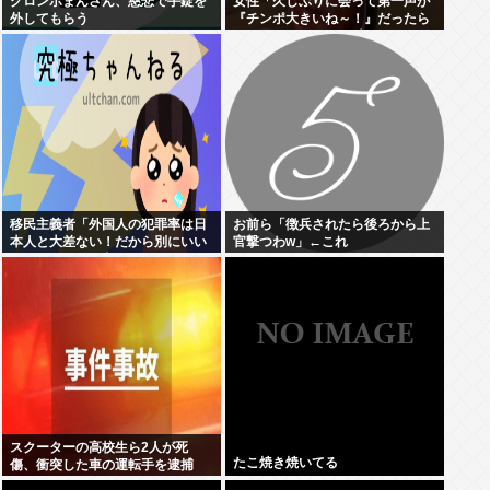
クロンボまんさん、慈悲で手錠を
女性「久しぶりに会って第一声が
外してもらう
『チンポ大きいね～！』だったら
どう思う？ おぱーい大きいねはそ
ういう事なんだよ。」
移民主義者「外国人の犯罪率は日
お前ら「徴兵されたら後ろから上
本人と大差ない！だから別にいい
官撃つわw」←これ
だろ！」←いや良くないよね
スクーターの高校生ら2人が死
たこ焼き焼いてる
傷、衝突した車の運転手を逮捕