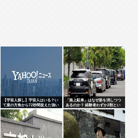
【宇宙人探し】宇宙人はいる？い
「路上駐車」はなぜ姿を消しつつ
て座の方角から72秒間捉えた強い
あるのか？ 経験者わずか2割とい
電波、50年間正体分からぬ
う衝撃!「昔は普通だった光景」が
「Wow！信号」…「合理的に考え
変わり始めた理由とは
ると、宇宙人からの信号の可能
性」