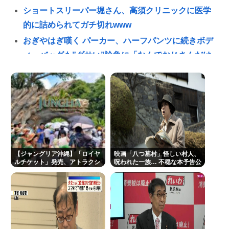
ショートスリーパー堀さん、高須クリニックに医学
的に詰められてガチ切れwww
おぎやはぎ嘆く パーカー、ハーフパンツに続きボデ
ィーバッグも”ダサい”論争に「なんでおじさんだけ
言われるの？」
「OMANNEKO」がプラモデルになった！”刺さる要
素”をふんだんに盛り自衛隊公式😲
夏休み全く面白くないんだが
フォント、値上げで使えなくなる
在留カードの更新しに入管に行ったけど父親がぐっ
【ジャングリア沖縄】「ロイヤ
映画「八つ墓村」怪しい村人、
たいしててこわい要介護3
ルチケット」発売、アトラクシ
呪われた一族… 不穏な本予告公
ョン優先案内、ソフトドリンク
開 主題歌はB’zの松本孝弘率い
左ハンドル車のデメリット、意外と少ない
飲み放題、スパ利用、駐車場無
るTMG
料…大人29700円
投資とかNISAとか素人なんだけど三井住友のコンサ
ルタントに相談した方がいいのか？
楽しんご “元ジャンポケ斉藤慎二被告求刑懲役7年”に