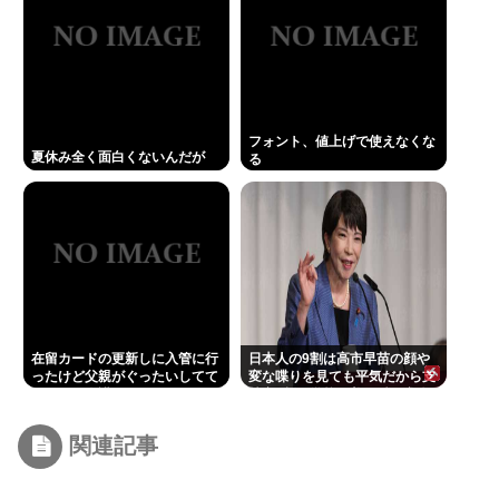
フォント、値上げで使えなくな
夏休み全く面白くないんだが
る
在留カードの更新しに入管に行
日本人の9割は高市早苗の顔や
ったけど父親がぐったいしてて
変な喋りを見ても平気だから支
こわい要介護3
持率9割。学校の美術科と音楽
科はしっかりして！
関連記事