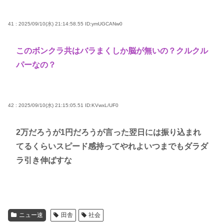
41 : 2025/09/10(水) 21:14:58.55
ID:ymUGCANw0
このボンクラ共はバラまくしか脳が無いの？クルクル
パーなの？
42 : 2025/09/10(水) 21:15:05.51
ID:KVwxL/UF0
2万だろうが1円だろうが言った翌日には振り込まれ
てるくらいスピード感持ってやれよいつまでもダラダ
ラ引き伸ばすな
ニュー速
田舎
社会