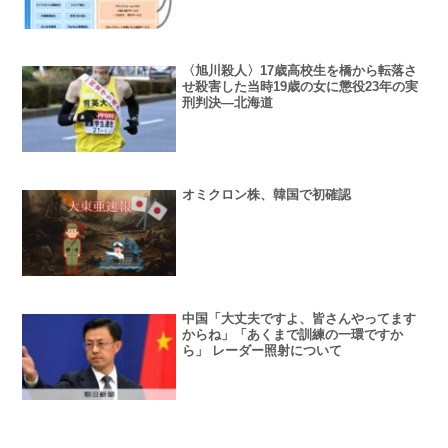
〈旭川殺人〉17歳高校生を橋から転落さ
せ殺害した当時19歳の女に懲役23年の実
刑判決―北海道
オミクロン株、韓国で初確認
中国「大丈夫ですよ、皆さんやってます
からね」「あくまで訓練の一環ですか
ら」 レーダー照射について