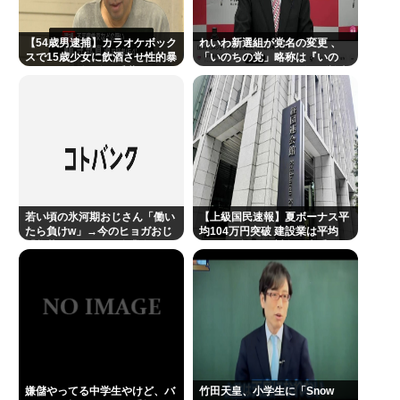
私見…
【54歳男逮捕】カラオケボック
ジャンポケ斎藤「性行為の許諾は取ったことありま
れいわ新選組が党名の変更 、
スで15歳少女に飲酒させ性的暴
「いのちの党」略称は『いの
せん」
行 スマホで撮影か 千葉
ち』 SNSではTIM・ゴルゴ松本
に言及「ゴルゴ出馬確定」「党
首は決まり」
Powered by livedoor 相互RSS
若い頃の氷河期おじさん「働い
【上級国民速報】夏ボーナス平
たら負けw」→今のヒョガおじ
均104万円突破 建設業は平均
「惣菜たけぇよ..」 自業自得で
200万円超 なお対象は大手163
草
社93万人、全就業者の1%強
嫌儲やってる中学生やけど、バ
竹田天皇、小学生に「Snow