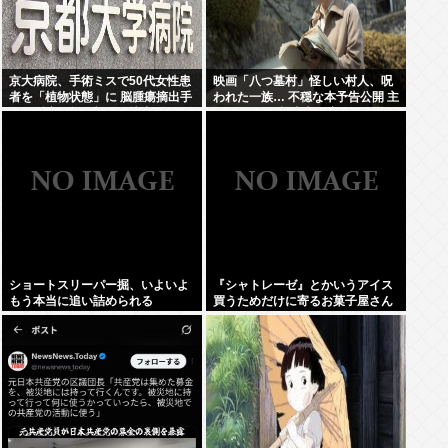
京大病院、手術ミスで50代女性患
映画「八つ墓村」怪しい村人、呪
者を「植物状態」に 脳腫瘍摘出手
われた一族… 不穏な本予告公開 主
術で腫瘍の無い部位を摘出してし
題歌はB’zの松本孝弘率いるTMG
まう
ショートスリーパー掘、いよいよ
『シャトレーゼ』とかいうアイス
もう本当に追い詰められる
買うためだけに寄るお菓子屋さん
www