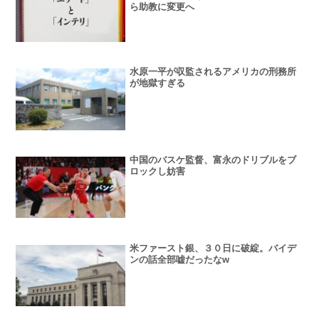
ら助教に変更へ
水原一平が収監されるアメリカの刑務所
が地獄すぎる
中国のバスケ監督、富永のドリブルをブ
ロックし妨害
米ファースト銀、３０日に破綻。バイデ
ンの話全部嘘だったなw