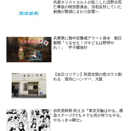
共産キリストカルトが起こした辺野古死
亡事故の特別委員会、当初反対していた
創価が賛成にまわり設置へ
兵庫県に熱中症警戒アラート発令 朝日
新聞「うるせえ！ガキどもは野球や
れ！」 甲子園強行
【在日コリアン】民団支部の窓ガラス割
れる 室内にハンマー、大阪
自民党幹部 吠える『東京五輪はやる。感
染ステージ3でも４でも何が何でもやる。
やるっきゃ騎士』