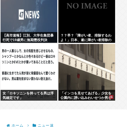
【高市速報】江別、大学生集団暴
？？早？「障がい者、排除するわ
行死で19歳男に無期懲役判決
よ！」日本、遂に障がい者排除の
為に動き出す。
女「ロキソニンを持ってる男は浮
「インコを見せてあげる」少女を
気確定です」
公園内に誘い込みわいせつか男を
逮捕。小学生2人に見せて触らせ
る
ホーム
ニュー速