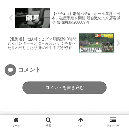
【パチ●コ】老舗パチ●コホール運営「日
本」破産手続き開始 競合激化で来店客減
少 負債約3億9000万円
【北海道】七飯町でヒグマ1頭駆除 3時間
近くハンターらとにらみ合い ナシを食べ
たり木登りしたり 畑の中に住宅が点在す
る場所
コメント
コメントを書き込む
ホーム
検索
トップ
サイドバー