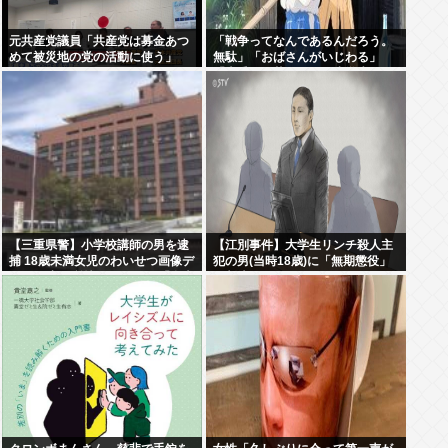
元共産党議員「共産党は募金あつ
「戦争ってなんであるんだろう。
めて被災地の党の活動に使う」
無駄」「おばさんがいじわる」
「火垂るの墓」を見た小学生 耳を
ふさぎハンカチで顔を覆う子も
【三重県警】小学校講師の男を逮
【江別事件】大学生リンチ殺人主
捕 18歳未満女児のわいせつ画像デ
犯の男(当時18歳)に「無期懲役」
ータ10点を所持 アメリカの「全米
の判決
行方不明・被児童搾取センター」
から情報提供