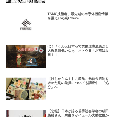
TSMC技術者、最先端の半導体機密情報
を漏えいの疑いwww
ぼく「うわぁ日本って労働環境最悪だし
人権意識低いなぁ」ネトウヨ「お前は反
日！！」
【けしからん！】共産党、党首公選制を
求めた別の党員についても調査中 「処
分」へ
【悲報】日本が誇る若手社会学者の成田
悠輔さん、肩書きがイェール大助教授か