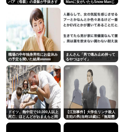
バア（母親）の昼飯が手抜きす
Manに女がいたらSnow Manじ
ぎてキレそう
ゃない」で男系天皇を熱弁www
職場の中年独身男性にお盆休み
まんさん「男で痛み止め持って
の予定を聞いた結果wwww
るやつはゲイ」
ドイツ、熱中症で10,000人以上
【江別事件】大学生リンチ殺人
死亡、ほとんどがおまえらと同
主犯の男(当時18歳)に「無期懲
年代、若者は元気
役」の判決