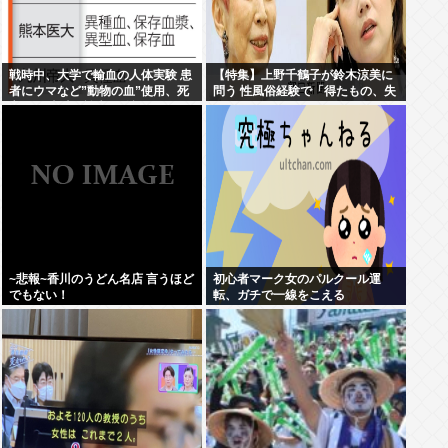
戦時中、大学で輸血の人体実験 患
【特集】上野千鶴子が鈴木涼美に
者にウマなど”動物の血”使用、死
問う 性風俗経験で「得たもの、失
亡例も 当時の論文を確認
ったもの」
~悲報~香川のうどん名店 言うほど
初心者マーク女のパルクール運
でもない！
転、ガチで一線をこえる