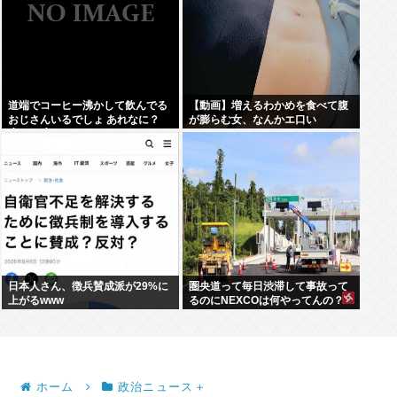
道端でコーヒー沸かして飲んでる
【動画】増えるわかめを食べて腹
おじさんいるでしょ あれなに？
が膨らむ女、なんかエ口い
(´・ω・`)
日本人さん、徴兵賛成派が29%に
圏央道って毎日渋滞して事故って
上がるwww
るのにNEXCOは何やってんの？
ホーム
政治ニュース＋