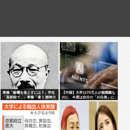
東條「敵機を落とすには？」学生
【中国】大卒1270万人が就職難な
「高射砲で…」東條「違う 精神力
のに、今度は自分の「AI分身」に
で落とせ」学生「 」
仕事を奪われる…中国で始まった
「人間蒸留」という絶望