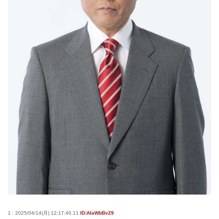
察への相談検討
初めてソープランド行った感想を教えて
39歳で年収240万だけど将来が不安で夏休み楽しめな
い
ジャンポケ斉藤に見る量刑7年の重さ、殺してしまい
傷害致死罪を狙う方が量刑的には軽いと話題
【悲報】脳外科医さん「腫瘍取るぞ！」→腫瘍じゃ
ない×2→正常な脳を摘出・・・・・・・・・
Powered by livedoor 相互RSS
1 : 2025/04/14(月) 12:17:40.11
ID:AIaWbBv29