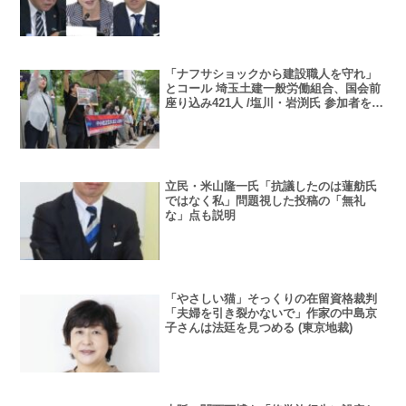
ければならない”
「ナフサショックから建設職人を守れ」
とコール 埼玉土建一般労働組合、国会前
座り込み421人 /塩川・岩渕氏 参加者を激
励
立民・米山隆一氏「抗議したのは蓮舫氏
ではなく私」問題視した投稿の「無礼
な」点も説明
「やさしい猫」そっくりの在留資格裁判
「夫婦を引き裂かないで」作家の中島京
子さんは法廷を見つめる (東京地裁)