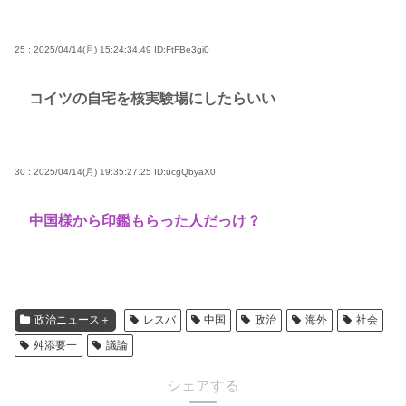
25 : 2025/04/14(月) 15:24:34.49
ID:FtFBe3gi0
コイツの自宅を核実験場にしたらいい
30 : 2025/04/14(月) 19:35:27.25
ID:ucgQbyaX0
中国様から印鑑もらった人だっけ？
政治ニュース＋
レスバ
中国
政治
海外
社会
舛添要一
議論
シェアする