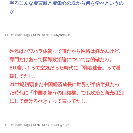
寧ろこんな虚言癖と虚栄心の塊から何を学べというの
か
11 : 2025/04/14(月) 14:29:18.30
ID:hNjNPX4H0
舛添はパワハラ体質って噂だから性格は好かんけど、
専門だけあって国際政治論については的確だわ。
EU凄い！って空気だった時代に「弱者連合」って看
破してたし、
21世紀初頭まだ中国経済成長に世界が半信半疑だっ
た時代に「中国を嫌うのは結構。でも政治と商売は別
にして儲けるべき」って言ってたし。
13 : 2025/04/14(月) 14:32:14.19
ID:R8Hg7qV/0