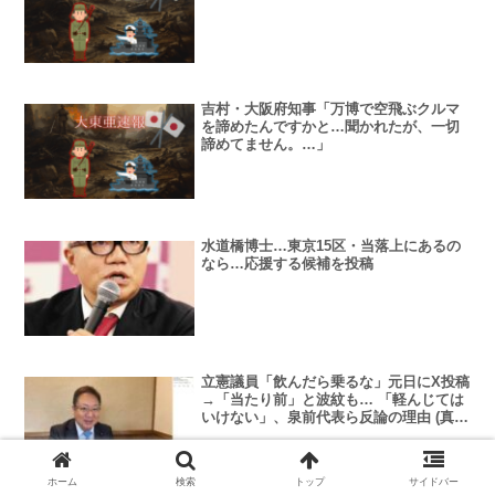
吉村・大阪府知事「万博で空飛ぶクルマ
を諦めたんですかと…聞かれたが、一切
諦めてません。…」
水道橋博士…東京15区・当落上にあるの
なら…応援する候補を投稿
立憲議員「飲んだら乗るな」元日にX投稿
→「当たり前」と波紋も… 「軽んじては
いけない」、泉前代表ら反論の理由 (真野
哲衆院議員)
ホーム
検索
トップ
サイドバー