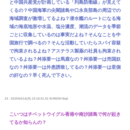
と中国共産党が計画している「列島防衛線」が見えて
くるの？中国海軍の尖閣諸島や口永良部島の周辺での
海域調査が激増してるよね？潜水艦のルートになる海
域の海底地形や水温、塩分濃度、潮流のデータを季節
ごとに収集しているのは事実だよね？そんなことを中
国旅行で調べるの？そんな活動していたらスパイ容疑
で拘束されるよね？アステラス製薬の社員も拘束され
ているよね？舛添要一は馬鹿なの？舛添要一は売国奴
なの？舛添要一は外患誘致してるの？舛添要一は君側
の奸なの？早く死んで下さい。
23 : 2025/04/14(月) 15:16:51.52
ID:Rf2NYrSq0
こいつはチベットウイグル香港や南沙諸島で何が起き
てるか知らんの？