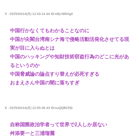
5 : 2025/04/14(月) 12:43:14.44
ID:mEj+WSXg0
中国行かなくてもわかることなのに
中国が尖閣台湾南シナ海で侵略活動活発化させてる現
実が目に入らぬとは
中国のハッキングや知財技術窃盗行為のどこに光があ
るというのか
中国脅威論の論点すり替えが必死すぎる
おまえさん中国の闇に落ちすぎ
6 : 2025/04/14(月) 12:50:36.43
ID:nuQQBCPj0
自称国際政治学者って世界で2人しか居ない
舛添要一と三浦瑠麗