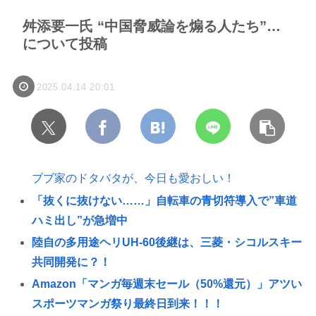
舛添要一氏 “中国脅威論を煽る人たち”…
について投稿
2025.04.14 20:01
ブブ家のドタバタが、今日も愛おしい！
「抜くに抜けない……」自転車の青切符導入で”車道
ハミ出し”が急増中
陸自の多用途ヘリUH-60後継は、三菱・シコルスキー
共同開発に？！
Amazon「マンガ毎週末セール（50%還元）」アツい
スポーツマンガ祭り最終日到来！！！