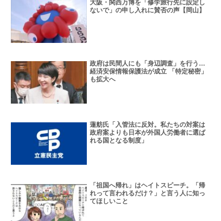
大阪・関西万博を「修学旅行先に設定し
ないで」の申し入れに賛否の声【岡山】
政府は民間人にも「身辺調査」を行う…
経済安保情報保護法が成立 「特定秘密」
も拡大へ
蓮舫氏「入管法に反対。私たちの対案は
政府案よりも日本が外国人労働者に選ば
れる国となる制度」
「祖国へ帰れ」はヘイトスピーチ。「帰
れって言われるだけ？」と言う人に知っ
てほしいこと