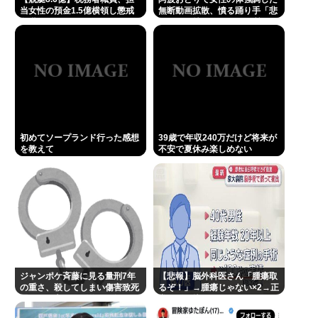
当女性の預金1.5億横領し懲戒
無断動画拡散、憤る踊り手「悲
加えなきゃ」←これ
免職
しいし気持ち悪い」…悪質なケ
ースは警察への相談検討
【訃報】元NHKディレクター相田洋さん死去 「マネ
ー革命」「電子立国」
Powered by livedoor 相互RSS
初めてソープランド行った感想
39歳で年収240万だけど将来が
を教えて
不安で夏休み楽しめない
ジャンポケ斉藤に見る量刑7年
【悲報】脳外科医さん「腫瘍取
の重さ、殺してしまい傷害致死
るぞ！」→腫瘍じゃない×2→正
罪を狙う方が量刑的には軽いと
常な脳を摘
話題
出・・・・・・・・・