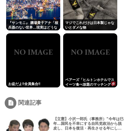
『サンモニ』 膳場貴子アナ「核
マジでこれだけは日本製じゃな
兵器のない世界…現実はどうな
いとダメな物
のでしょう」 長崎への原爆投下
から81年の日に
ペアーズ「ヒルトンホテルでス
お盆だよ‼全員集合‼
イーツ食べ放題のマッチングイ
ベントやるぞ。女2500円男
7000円な」→女だけ埋まる
www
関連記事
【立憲】小沢一郎氏（事務所）”今年は巳
年…国民を不幸にする自民党政治から脱
皮し、日本を復活・再生させる年にしな