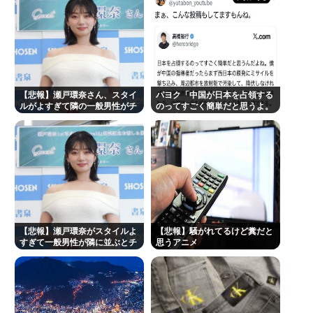
【悲報】瀬戸環奈さん、スタイ
パヨク「中国が日本を占領する
ルがよすぎて隣の一般男性がチ
のってすごく簡単だと思うよ。
ンチクリンに見えてしまうwww
西日本の原発にミサイルを撃ち
込めばいい」 [8/9]
【悲報】瀬戸環奈がスタイルよ
【悲報】騒がれてるけど糞だと
すぎて一般男性が隣に並ぶとチ
思うアニメ
ンチクリンに見えてしまう