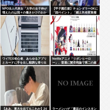
NPO法人代表女「大学の女子枠が
【甲子園応援】チョンダラーOKに
増えたのは我々の働きかけのおか
「顔ペイント」「郷土民俗変装着
げです！」 女子枠提言の張本人が
等」禁止事項から削除 2025年は
見つかる
注意され決勝戦で取りやめに
ワイTCG初心者、あらゆるアプリ
Netflixアニメ「リボンヒーロ
とカードに手を出し順調な滑り出
ー」、普通に賛否両論で第二の超
し
かぐや姫にはなれそうにない
【ああ、東大を出てもこれか】24
ラーメンハゲ「最近のインスタン