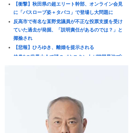
【衝撃】秋田県の超エリート幹部、オンライン会見
に「バスローブ姿＋タバコ」で登場し大問題に
反高市で有名な某野党議員が不正な投票支援を受け
ていた過去が発掘、「説明責任があるのでは？」と
揶揄され
【悲報】ひろゆき、離婚を提示される
鉄拳8の世界大会で謎のパキスタン人が韓国最強プレ
ーヤーを一方的にボコして約5000万円ゲット
超円安はなぜ止まらない？日米金利差縮小でも円が
売られる理由を初心者向けに解説
adhdとの旅行、大変すぎておわるwww
【競艇8.6億】税務署職員、担当女性の預金1.5億横領
し懲戒免職
阿波おどりで女性の体強調した無断動画拡散、憤る
踊り手「悲しいし気持ち悪い」…悪質なケースは警