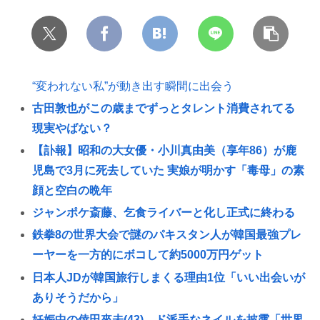
“変われない私”が動き出す瞬間に出会う
古田敦也がこの歳までずっとタレント消費されてる
現実やばない？
【訃報】昭和の大女優・小川真由美（享年86）が鹿
児島で3月に死去していた 実娘が明かす「毒母」の素
顔と空白の晩年
ジャンポケ斎藤、乞食ライバーと化し正式に終わる
鉄拳8の世界大会で謎のパキスタン人が韓国最強プレ
ーヤーを一方的にボコして約5000万円ゲット
日本人JDが韓国旅行しまくる理由1位「いい出会いが
ありそうだから」
妊娠中の倖田來未(43)、ド派手なネイルを披露「世界