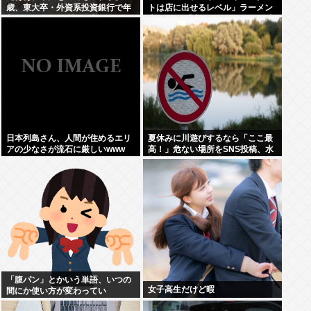
歳、東大卒・外資系投資銀行で年
トは店に出せるレベル」ラーメン
収1100万円の男性を “刺しゅう
大好きJK「店とインスタントの良
屋”へ導いた 「人間を忘れた夏」
さは別のベクトル」
日本列島さん、人間が住めるエリ
夏休みに川遊びするなら「ここ最
アの少なさが流石に厳しいwww
高！」危ない場所をSNS投稿、水
難事故が起きたら法的責任を問わ
れる？ 福岡県八女市の星野川
「腹パン」とかいう単語、いつの
女子高生だけど暇
間にか使い方が変わってい
た・・・・・