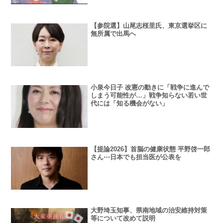
【参院選】山尾志桜里氏、東京選挙区に
無所属で出馬へ
小泉今日子 改憲の動きに「戦争に進んで
しまう可能性が…」戦争知らない若い世
代には「知る機会がない」
【提論2026】首脳の健康状態 平野啓一郎
さん⋯日本でも担当医が公表を
大野埼玉知事、県南地域の治安維持対策
等について改めて説明