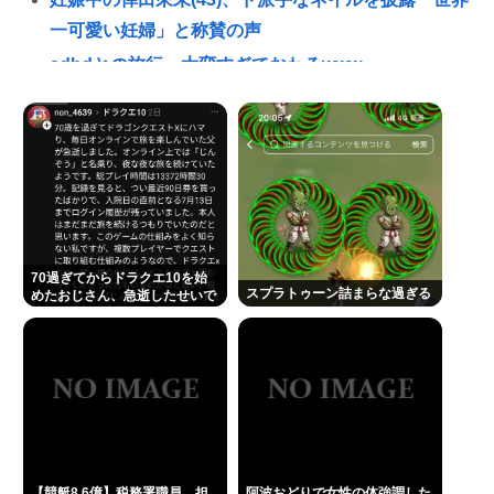
一可愛い妊婦」と称賛の声
adhdとの旅行、大変すぎておわるwww
うんこ漏らして泣きながらパンツ洗ってるおっさん
が盗撮される📸
阿波おどりで女性の体強調した無断動画拡散、憤る
踊り手「悲しいし気持ち悪い」…悪質なケースは警
察への相談検討
初めてソープランド行った感想を教えて
70過ぎてからドラクエ10を始
スプラトゥーン詰まらな過ぎる
39歳で年収240万だけど将来が不安で夏休み楽しめな
めたおじさん、急逝したせいで
娘に色々開示されてしまう
い
お盆だよ‼全員集合‼🍆👊😅👊🥒🏡
ペアーズ「ヒルトンホテルでスイーツ食べ放題のマ
ッチングイベントやるぞ。女2500円男7000円な」→
女だけ埋まるwww
ドラマ関係者「漫画をドラマ化？脚本に糞アレンジ
【競艇8.6億】税務署職員、担
阿波おどりで女性の体強調した