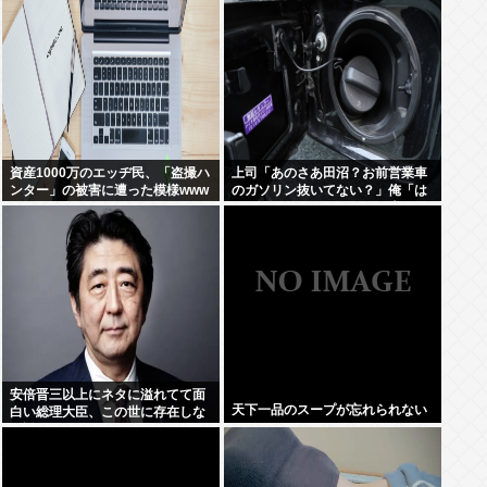
資産1000万のエッヂ民、「盗撮ハ
上司「あのさあ田沼？お前営業車
ンター」の被害に遭った模様www
のガソリン抜いてない？」俺「は
ぁ？どういうことすか？」上司
「自分の車に入れ替えたりしてな
い？？」⇒結果ｗｗ
安倍晋三以上にネタに溢れてて面
天下一品のスープが忘れられない
白い総理大臣、この世に存在しな
い説www