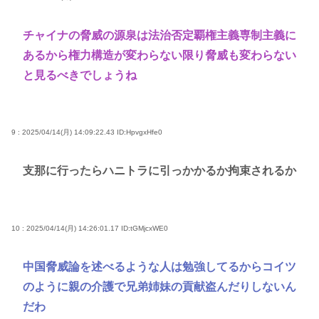
チャイナの脅威の源泉は法治否定覇権主義専制主義に
あるから権力構造が変わらない限り脅威も変わらない
と見るべきでしょうね
9 : 2025/04/14(月) 14:09:22.43
ID:HpvgxHfe0
支那に行ったらハニトラに引っかかるか拘束されるか
10 : 2025/04/14(月) 14:26:01.17
ID:tGMjcxWE0
中国脅威論を述べるような人は勉強してるからコイツ
のように親の介護で兄弟姉妹の貢献盗んだりしないん
だわ