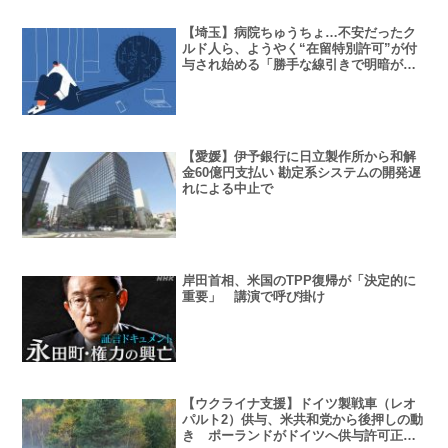
【埼玉】病院ちゅうちょ…不安だったク
ルド人ら、ようやく“在留特別許可”が付
与され始める「勝手な線引きで明暗が分
かれぬように」
【愛媛】伊予銀行に日立製作所から和解
金60億円支払い 勘定系システムの開発遅
れによる中止で
岸田首相、米国のTPP復帰が「決定的に
重要」 講演で呼び掛け
【ウクライナ支援】ドイツ製戦車（レオ
パルト2）供与、米共和党から後押しの動
き ポーランドがドイツへ供与許可正式