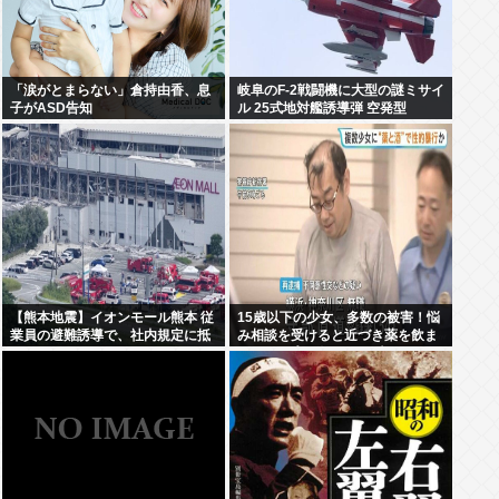
「涙がとまらない」倉持由香、息
岐阜のF-2戦闘機に大型の謎ミサイ
子がASD告知
ル 25式地対艦誘導弾 空発型
【熊本地震】イオンモール熊本 従
15歳以下の少女、多数の被害！悩
業員の避難誘導で、社内規定に抵
み相談を受けると近づき薬を飲ま
触か
せてレ●プ。動画が770本見つかり
被害少女多数