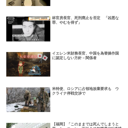
林官房長官、死刑廃止を否定 「凶悪な
罪、やむを得ず」
イエレン米財務長官、中国を為替操作国
に認定しない方針－関係者
米特使、ロシアに占領地放棄要求も ウ
クライナ停戦交渉で
【福岡】「このままでは死んでしまうと