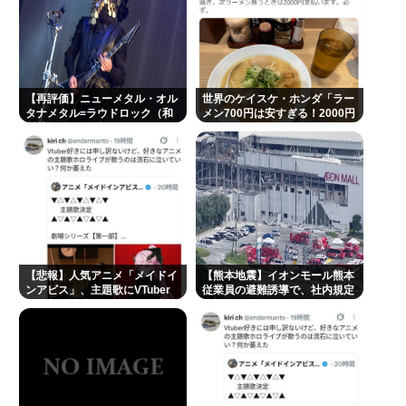
サトジロ（略して佐藤二朗）踊る大捜査線スピンオ
フ完全中止へ
軍事アナリスト「ウクライナに残されている時間は
少ない。民間施設テロではなくプランBやプランCを
【再評価】ニューメタル・オル
世界のケイスケ・ホンダ「ラー
発動すべき」
タナメタル=ラウドロック（和
メン700円は安すぎる！2000円
製英語）がZに刺さってるらし
にするべき」
エアコン無しワイ、死の危険🥵
い。お前らがキッズの頃好きだ
ったバンドは何？
「中古」は止めておいたほうがいいもの
最強の調味料はマヨネーズ、異論は認める
【急募】嫁の実家でやるべきこと
"テレビ大好き"高齢者の「テレビ離れ」が始まった
【悲報】人気アニメ「メイドイ
【熊本地震】イオンモール熊本
ンアビス」、主題歌にVTuber
従業員の避難誘導で、社内規定
Powered by livedoor 相互RSS
さん起用でまたまたまた炎上
に抵触か
www