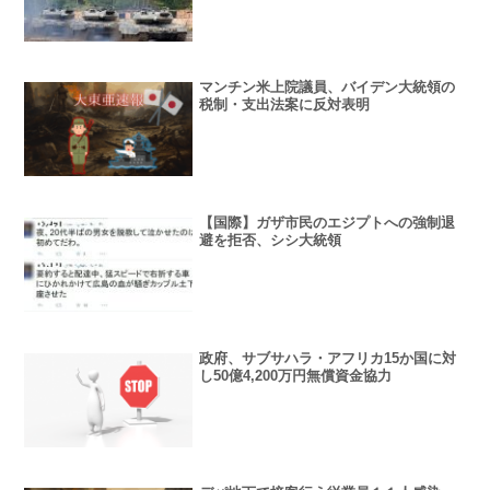
申請へ
マンチン米上院議員、バイデン大統領の
税制・支出法案に反対表明
【国際】ガザ市民のエジプトへの強制退
避を拒否、シシ大統領
政府、サブサハラ・アフリカ15か国に対
し50億4,200万円無償資金協力