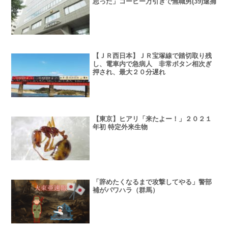
思った」コーヒー万引きで無職男(39)逮捕
【ＪＲ西日本】ＪＲ宝塚線で踏切取り残
し、電車内で急病人 非常ボタン相次ぎ
押され、最大２０分遅れ
【東京】ヒアリ「来たよー！」２０２１
年初 特定外来生物
「辞めたくなるまで攻撃してやる」警部
補がパワハラ（群馬）