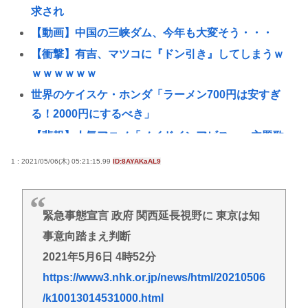
求され
【動画】中国の三峡ダム、今年も大変そう・・・
【衝撃】有吉、マツコに『ドン引き』してしまうｗ
ｗｗｗｗｗｗ
世界のケイスケ・ホンダ「ラーメン700円は安すぎ
る！2000円にするべき」
【悲報】人気アニメ「メイドインアビス」、主題歌
にVTuberさん起用でまたまたまた炎上www
1 : 2021/05/06(木) 05:21:15.99
ID:8AYAKaAL9
【熊本地震】イオンモール熊本 従業員の避難誘導
で、社内規定に抵触か
緊急事態宣言 政府 関西延長視野に 東京は知
わいせつな行為疑いで逮捕 エジプト国籍の男性を
事意向踏まえ判断
不起訴処分 鳥取地検 [8/8]
2021年5月6日 4時52分
【悲報】人気アニメ「メイドインアビス」の主題歌
にVTuberさんが起用されてまたまたまた炎上、もう
https://www3.nhk.or.jp/news/html/20210506
何回目だよ…
/k10013014531000.html