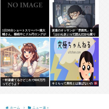
1日30分ショートスリーパー堀大
派遣のオッサンが「雰囲気」を
輔さん、睡眠中にドル円ロングが
「ふいんき」って読んだから蹴り
日銀の介入で狩られ全財産を失い
飛ばしたわ...仕事舐めんな
ブチギレ
一軒家建てるけどこれで800万円
キミらって異性とは遊ばないの
ってどうよ？
ホーム
ニュー速＋