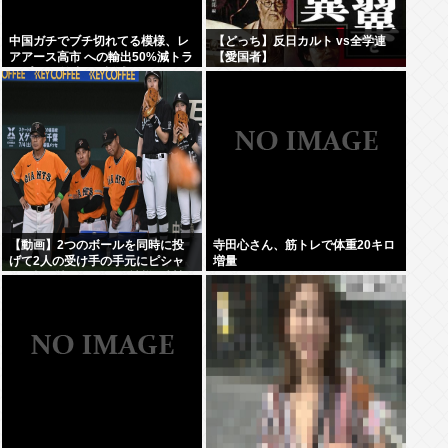
中国ガチでブチ切れてる模様、レ
【どっち】反日カルト vs全学連
アアース高市 への輸出50%減トラ
【愛国者】
ンプ への輸出も3割減
【動画】2つのボールを同時に投
寺田心さん、筋トレで体重20キロ
げて2人の受け手の手元にピシャ
増量
リと投げ込むバントの神様・川相
の異次元キャッチボールがこちら