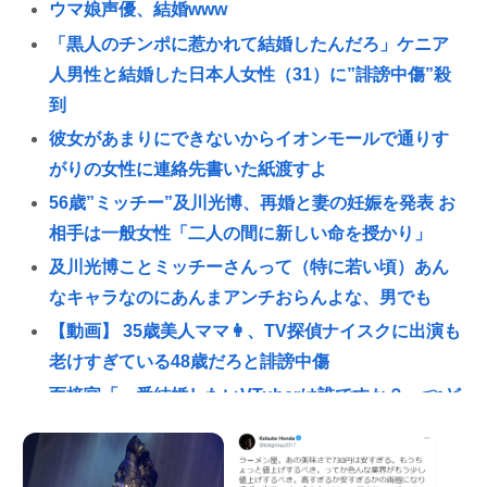
ウマ娘声優、結婚www
「黒人のチンポに惹かれて結婚したんだろ」ケニア
人男性と結婚した日本人女性（31）に”誹謗中傷”殺
到
彼女があまりにできないからイオンモールで通りす
がりの女性に連絡先書いた紙渡すよ
56歳”ミッチー”及川光博、再婚と妻の妊娠を発表 お
相手は一般女性「二人の間に新しい命を授かり」
及川光博ことミッチーさんって（特に若い頃）あん
なキャラなのにあんまアンチおらんよな、男でも
【動画】 35歳美人ママ👩、TV探偵ナイスクに出演も
老けすぎている48歳だろと誹謗中傷
面接官「一番結婚したいVTuberは誰ですか？」👈ど
う答える？
及川光博さん再婚