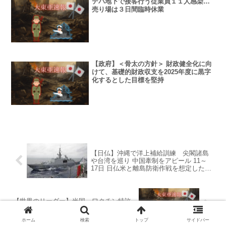
デパ地下で接客行う従業員１１人感染…
売り場は３日間臨時休業
【政府】＜骨太の方針＞ 財政健全化に向
けて、基礎的財政収支を2025年度に黒字
化するとした目標を堅持
【日仏】沖縄で洋上補給訓練 尖閣諸島
や台湾を巡り 中国牽制をアピール 11～
17日 日仏米と離島防衛作戦を想定した共
同訓練を予定
【世界のリーダー】米国、ワクチン特許
の放棄を表明 供給増へ途上国案を支持
ホーム
検索
トップ
サイドバー