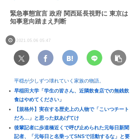
緊急事態宣言 政府 関西延長視野に 東京は
知事意向踏まえ判断
2021.05.06 05:47
平穏が少しずつ壊れていく家族の物語。
早稲田大学「学生の皆さん、近隣飲食店での無銭飲
食はやめてください」
【規格外】実在する歴史上の人物で「こいつチート
だろ…」と思った奴あげてけ
後輩記者に歩道橋近くで呼び止められた元毎日新聞
記者、「元毎日と名乗ってSNSで活動するな」と要