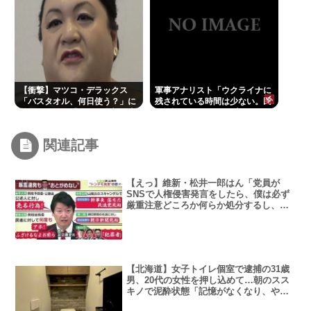
【衝撃】マツコ・デラックス
軍事アナリスト「ウクライナに
「バスタオル、何日使う？」に
残されている時間は少ない。民
驚がくの答え「今日は全部、本
間施設テロではなくプランBや
当のこと言うわ」
プランCを発動すべき」
関連記事
【えっ】維新・松井一郎はん「党員が
SNSで人権侵害発言をしたら、僕は必ず
厳重注意どころか何らか処分するし、僕
自身が一番謝る」
【北海道】女子トイレ個室で逮捕の31歳
男、20代の女性を押し込めて…朝のスス
キノで泥酔状態「記憶がなくなり、やっ
たことは覚えてない」