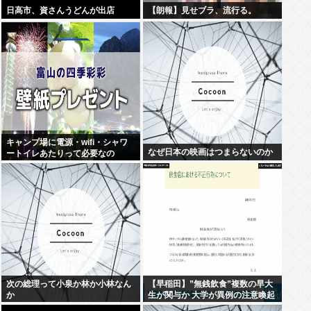
日高市、資さんうどんが出店
【朗報】見せブラ、流行る。
キャンプ場に電源・wifi・シャワ
なぜ日本の映画はつまらないのか
ートイレあたりって必要なの
次の総理って小泉か林か小林なん
【早稲田】”無銭飲食”複数の早大
か
生が関与か 大学が異例の注意喚起