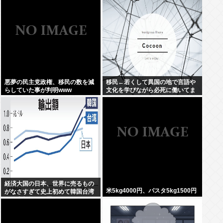
悪夢の民主党政権、移民の数を減
移民←若くして異国の地で言語や
らしていた事が判明www
文化を学びながら必死に働いてま
す
経済大国の日本、世界に売るもの
米5kg4000円、パスタ5kg1500円
がなさすぎて史上初めて韓国台湾
に輸出額抜かれ置いてけぼり