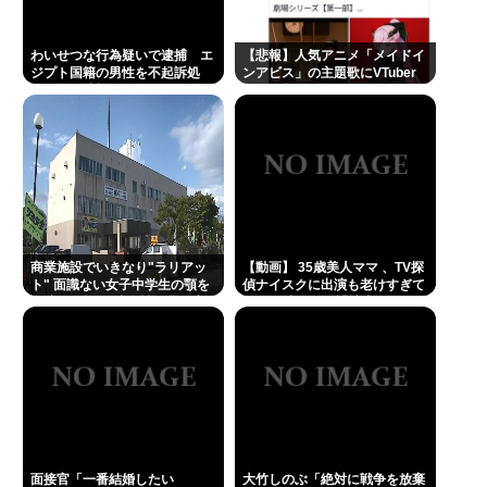
わいせつな行為疑いで逮捕 エ
【悲報】人気アニメ「メイドイ
ジプト国籍の男性を不起訴処
ンアビス」の主題歌にVTuber
分 鳥取地検 [8/8]
さんが起用されてまたまたまた
炎上、もう何回目だよ…
商業施設でいきなり"ラリアッ
【動画】 35歳美人ママ 、TV探
ト" 面識ない女子中学生の顎を
偵ナイスクに出演も老けすぎて
右腕で殴打 22歳女性を暴行容
いる48歳だろと誹謗中傷
疑で逮捕
面接官「一番結婚したい
大竹しのぶ「絶対に戦争を放棄