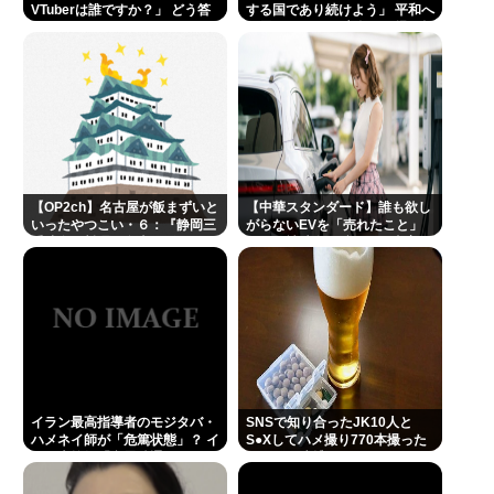
VTuberは誰ですか？」 どう答
する国であり続けよう」 平和へ
える？
の思いをつづる 広島に原爆が投
下されてから81年 #芸能 | 沖縄
は中国領土と主張されたら
【OP2ch】名古屋が飯まずいと
【中華スタンダード】誰も欲し
いったやつこい・６：『静岡三
がらないEVを「売れたこと」
重岐阜の料理は名古屋飯みたい
にして補助金を騙し取る事案が
なもんやろ？』：・：『名古屋
横行
の観光地一覧』【名古屋以外】
イラン最高指導者のモジタバ・
SNSで知り合ったJK10人と
ハメネイ師が「危篤状態」？ イ
S●Xしてハメ撮り770本撮った
ラン大統領「意思疎通はかなり
イケメン逮捕www
難しい」