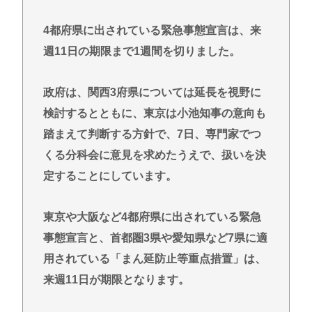
【動画】 35歳美人ママ👩、TV探偵ナイスクに出演も
老けすぎている48歳だろと誹謗中傷
4都府県に出されている緊急事態宣言は、来
面接官「一番結婚したいVTuberは誰ですか？」👈ど
週11日の期限まで1週間を切りました。
う答える？
軍事アナリスト「ウクライナに残されている時間は
政府は、関西3府県については延長を視野に
少ない。民間施設テロではなくプランBやプランCを
検討するとともに、東京は小池知事の意向も
発動すべき」
踏まえて判断する方針で、7日、専門家でつ
最強の調味料はマヨネーズ、異論は認める
くる分科会に意見を求めたうえで、扱いを決
【急募】嫁の実家でやるべきこと
定することにしています。
Powered by livedoor 相互RSS
東京や大阪など4都府県に出されている緊急
事態宣言と、首都圏3県や愛知県など7県に適
用されている「まん延防止等重点措置」は、
来週11日が期限となります。