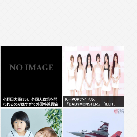
小野田大臣(35)、外国人政策を問
KーPOPアイドル、
われるのが嫌すぎて外国特派員協
「BABYMONSTER」「ILLIT」
会の招待を連続拒否www
「RESCENE」の三国志時代に突
入！