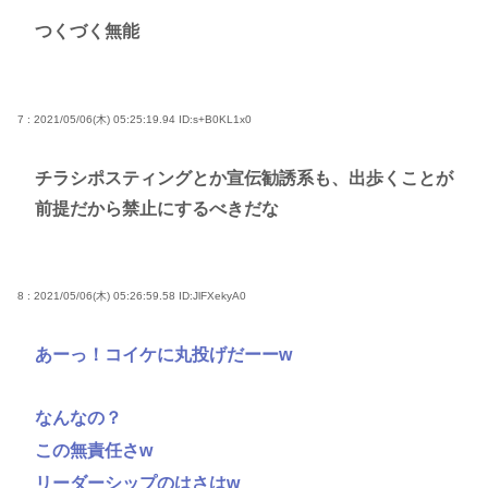
つくづく無能
7 : 2021/05/06(木) 05:25:19.94
ID:s+B0KL1x0
チラシポスティングとか宣伝勧誘系も、出歩くことが
前提だから禁止にするべきだな
8 : 2021/05/06(木) 05:26:59.58
ID:JlFXekyA0
あーっ！コイケに丸投げだーーw
なんなの？
この無責任さw
リーダーシップのはさはw