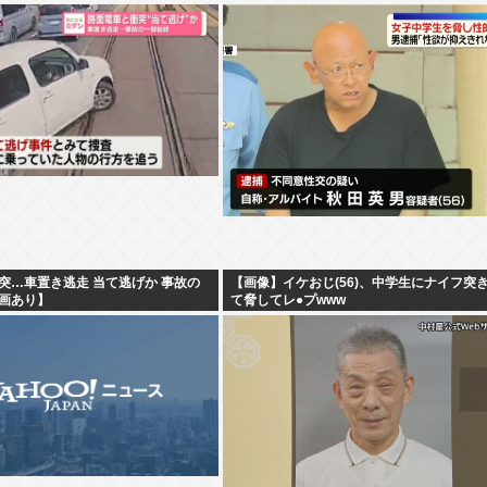
突…車置き逃走 当て逃げか 事故の
【画像】イケおじ(56)、中学生にナイフ突
画あり】
て脅してレ●プwww