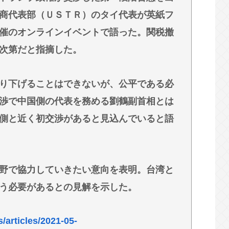
商代表部（ＵＳＴＲ）のタイ代表が英紙フ
てはならない」→「もちろん中国の核も非難す
催のオンラインイベントで語った。関税撤
次第だと指摘した。
らず県警が異例のお願い
は、頑張る人を邪魔したいという日本人らしい
り下げることはできないが、公平である必
渉で中国側の代表を務める劉鶴副首相とは
味なく、いつも打ってる台の原作も知らないとい
側と近く初交渉があると見込んでいると語
野で協力していきたい意向を表明。台湾と
う必要があるとの見解を示した。
/articles/2021-05-