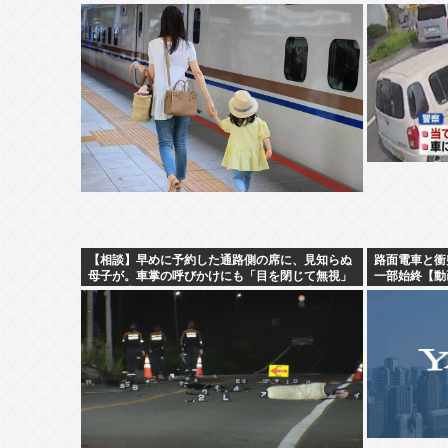
【相談】早めに予約した通路側の席に、見知らぬ
路面電車と衝
母子が。車掌の呼びかけにも「目を閉じて無視」
一部始終【動
して居座られました。無理やり奪われた席は、結
局”やったもん勝ち”になってしまうのでしょう
か？