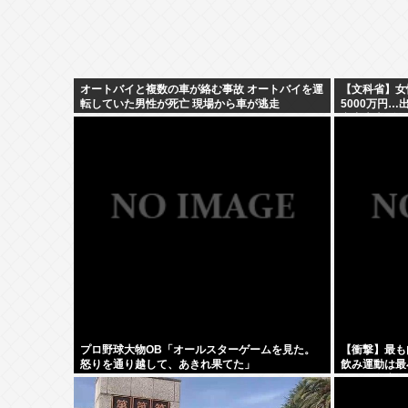
オートバイと複数の車が絡む事故 オートバイを運
【文科省】女
転していた男性が死亡 現場から車が逃走
5000万円
究力底上げ
プロ野球大物OB「オールスターゲームを見た。
【衝撃】最も
怒りを通り越して、あきれ果てた」
飲み運動は最
のみの食生活