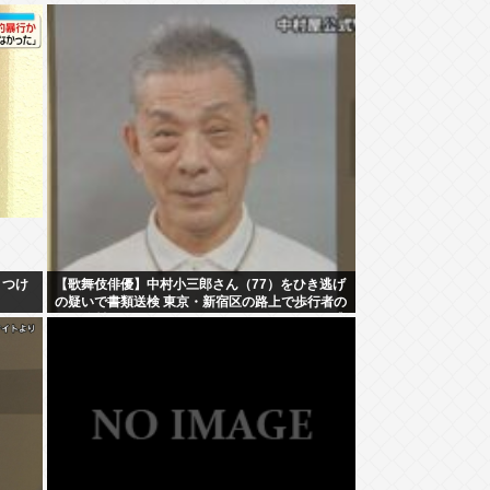
きつけ
【歌舞伎俳優】中村小三郎さん（77）をひき逃げ
の疑いで書類送検 東京・新宿区の路上で歩行者の
20代女性をはねてけがをさせたうえ、そのまま逃
走か