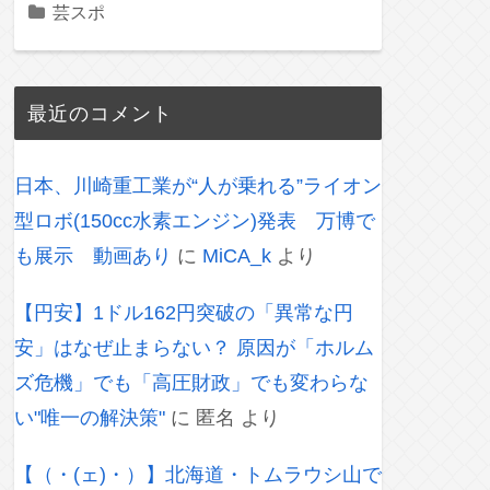
芸スポ
最近のコメント
日本、川崎重工業が“人が乗れる”ライオン
型ロボ(150cc水素エンジン)発表 万博で
も展示 動画あり
に
MiCA_k
より
【円安】1ドル162円突破の「異常な円
安」はなぜ止まらない？ 原因が「ホルム
ズ危機」でも「高圧財政」でも変わらな
い"唯一の解決策"
に
匿名
より
【（・(ェ)・）】北海道・トムラウシ山で