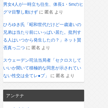
男女4人が一時立ち往生、体長1・5mのヒ
グマ目撃し動けず
に
匿名
より
ひろゆき氏「昭和世代だけど一歳違いの
兄弟は当たり前にいっぱい居た。批判す
る人はいつから発生したの？」ネット賛
否真っ二つ
に
匿名
より
スウェーデン司法当局者「セクロスして
いいか聞いて積極的な同意が示されてい
ない性交は全てレ●プ」
に
匿名
より
アンテナ