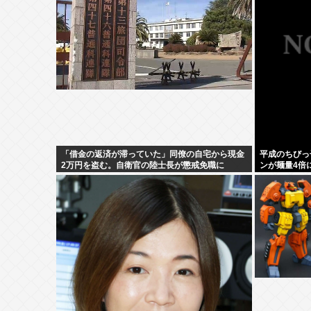
「借金の返済が滞っていた」同僚の自宅から現金
平成のちびっ
2万円を盗む。自衛官の陸士長が懲戒免職に
ンが麺量4倍