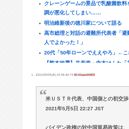
クレーンゲームの景品で乳酸菌飲料
調が悪化してしまい……
明治維新後の徳川家について語る
高市総理と対話の避難所代表者「避
人でよかった！」
20代「50年ローンでええやろ」←
【熊本地震】共産党・寺本けんた「
援を妨害していることを自覚してく
1 : 2021/05/05(水) 22:56:49.73
ID:rGopmHAE0
いだけですね！」
リニア大阪延伸「工期示せない」 J
米ＵＳＴＲ代表、中国側との初交渉
ドン・キホーテ露店「うなぎのかば焼
2021年5月5日 22:27 JST
え…サルモネラ属の菌検出
カズレーザー、車の任意保険を巡り
バイデン政権の対中国貿易政策は、