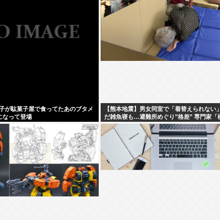
子が駄菓子屋で食ってたあのブタメ
【熊本地震】男女同室で「着替えられない
になって登場
だ雑魚寝も…避難所めぐり”格差” 専門家「
されていない」