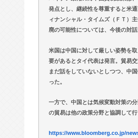
は運転すんなよ」
発点とし、継続性を尊重すると米通
エッセイスト「原爆を二度と使わせ
ィナンシャル・タイムズ（ＦＴ）主
る？」→ブロックされる
廃の可能性については、今後の対話
被災地・熊本、泥酔者の通報が止ま
共産党信者「募金で共産党を叩くの
米国は中国に対して厳しい姿勢を取
薄暗い欲望のせい」
要があるとタイ代表は発言。貿易交
パチ●コ中毒者の99%はアニメに興
まだ話をしていないとしつつ、中国
う不都合な真実
った。
Powered by livedoor 相互RSS
一方で、中国とは気候変動対策の分
の貿易は他の政策分野と協調して行
https://www.bloomberg.co.jp/news