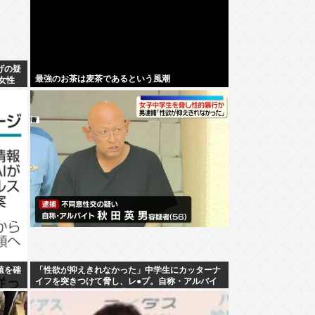
げの疑
最強のお茶は麦茶であるという風潮
女性
か
殖を確
「性欲が抑えきれなかった」中学生にカッターナ
イフを突きつけて脅し、レ●プ。自称・アルバイ
トの秋田英男(56)が逮捕される