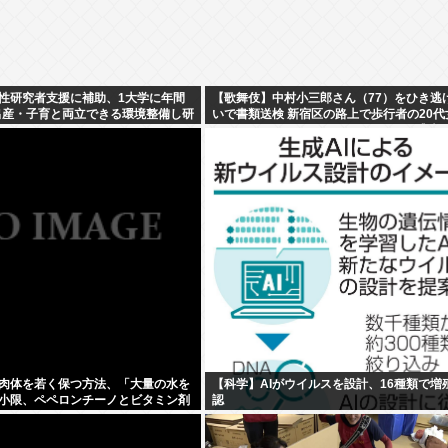
性研究者支援に補助、1大学に年間
【歌舞伎】中村小三郎さん（77）をひき逃
…出産・子育と両立できる環境整備し研
いで書類送検 新宿区の路上で歩行者の20代
をはねてけがをさせたうえ、そのまま逃走
肉体を若く保つ方法、「大量の水を
【科学】AIがウイルスを設計、16種類で増
小限、ペペロンチーノとビタミン剤
認
」だった