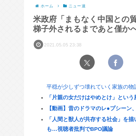
ホーム
ニュー速
米政府「まもなく中国との
梯子外されるまであと僅かへ
2021.05.05 23:38
平穏が少しずつ壊れていく家族の物
「片親の女だけはやめとけ」という
【動画】昔のドラマのレ●プシーン
「人間と獣人が共存する社会」を描
も…視聴者批判でBPO議論