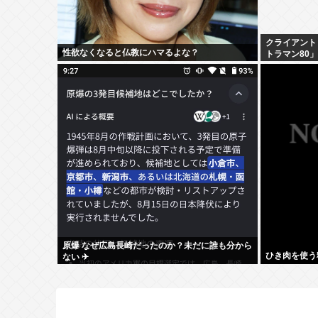
クライアント
性欲なくなると仏教にハマるよな？
トラマン80
ス」
原爆 なぜ広島長崎だったのか？未だに誰も分から
ひき肉を使う
ない ✈