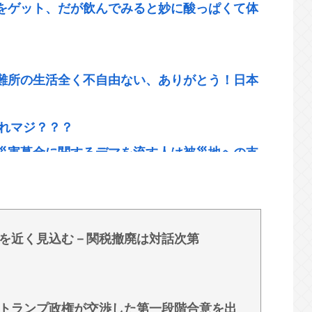
をゲット、だが飲んでみると妙に酸っぱくて体
難所の生活全く不自由ない、ありがとう！日本
これマジ？？？
災害募金に関するデマを流す人は被災地への支
ださい」 ネット「では熊本に直接募金すればい
R東海社長、名古屋開業後の早期着手を強調
を近く見込む－関税撤廃は対話次第
き」で食中毒 男女14人が発熱や腹痛など訴
持論「強制しろよ！」「保険にも入れないヤツ
トランプ政権が交渉した第一段階合意を出