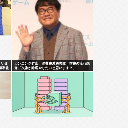
」いま
カンニング竹山、消費税減税失敗→増税の流れ想
標準化
像「次誰が総理やりたいと思います？」