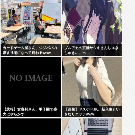
カードゲーム屋さん、ジジババの
ブルアカの京極サツキさんしゅき
溜まり場になって終わるwww
しゅき…、っ
【悲報】女審判さん、甲子園で盛
【画像】ドスケベJK、新入生とい
大にやらかす
きなりエッチwww