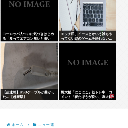
ヨーロッパ人ついに気づきはじめ
エッヂ民、イースとかいう誰もや
る「夏ってエアコン無いと暑い
ってない謎のゲームを語れない…
わ」
【超速報】USBケーブルが曲がっ
堀大輔「にこにこ」筋トレ中 コ
た…【超衝撃】
メント「寝たほうが良い」堀大輔
「！！」筋トレ器具を破壊
ホーム
ニュー速