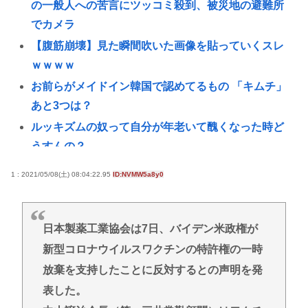
の一般人への苦言にツッコミ殺到、被災地の避難所
でカメラ
【腹筋崩壊】見た瞬間吹いた画像を貼っていくスレ
ｗｗｗｗ
お前らがメイドイン韓国で認めてるもの 「キムチ」
あと3つは？
ルッキズムの奴って自分が年老いて醜くなった時ど
うすんの？
【朗報】靖国神社、軍服コスプレでの参拝を禁止へ
1 : 2021/05/08(土) 08:04:22.95
ID:NVMW5a8y0
www
台風13号は中国大陸に行ったけど、15号の予想進
路…なんだこれ？ [8/8]
日本製薬工業協会は7日、バイデン米政権が
新型コロナウイルスワクチンの特許権の一時
タイピング最強になりたいどうすればいいか教えろ
放棄を支持したことに反対するとの声明を発
【共産党】募金中に中指がメガネに当たった？物理
的に不可能と大爆笑
表した。