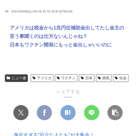
39 : 2021/05/08(土) 08:28:32.52
ID:9+Q75hAJ0
アメリカは税金から1兆円位補助金出してたし金主の
言う事聞くのは仕方ないんじゃね？
日本もワクチン開発にもっと金出しゃいいのに
ニュー速
アメリカ
ワクチン
日本
病気
社会
シェアする
身近すぎる“厄介な人たち”が大集合！