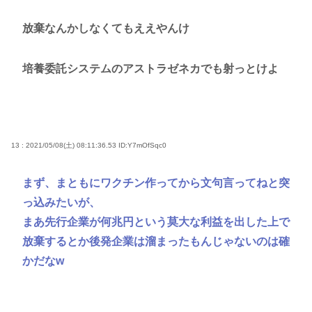
放棄なんかしなくてもええやんけ
培養委託システムのアストラゼネカでも射っとけよ
13 : 2021/05/08(土) 08:11:36.53
ID:Y7mOfSqc0
まず、まともにワクチン作ってから文句言ってねと突
っ込みたいが、
まあ先行企業が何兆円という莫大な利益を出した上で
放棄するとか後発企業は溜まったもんじゃないのは確
かだなw