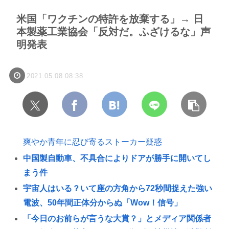
米国「ワクチンの特許を放棄する」→ 日
本製薬工業協会「反対だ。ふざけるな」声
明発表
2021.05.08 08:38
爽やか青年に忍び寄るストーカー疑惑
中国製自動車、不具合によりドアが勝手に開いてし
まう件
宇宙人はいる？いて座の方角から72秒間捉えた強い
電波、50年間正体分からぬ「Wow！信号」
「今日のお前らが言うな大賞？」とメディア関係者