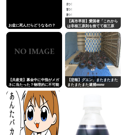
【高市早苗】愛国者「これから
お盆に死んだらどうなるの？
は非核三原則を捨てて核三原
則。持つ！撃つ！勝つ！核戦争
には慣れている、試してみる
か？」
【共産党】募金中に中指がメガ
【悲報】グエン、またまたまた
ネに当たった？物理的に不可能
またまたまた逮捕www
と大爆笑