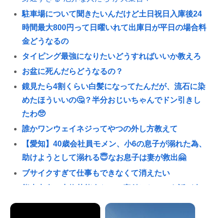
駐車場について聞きたいんだけど土日祝日入庫後24
時間最大800円って日曜いれて出庫日が平日の場合料
金どうなるの
タイピング最強になりたいどうすればいいか教えろ
お盆に死んだらどうなるの？
鏡見たら4割くらい白髪になってたんだが、流石に染
めたほういいの🤔？半分おじいちゃんでドン引きし
たわ🥺
誰かワンウェイネジってやつの外し方教えて
【愛知】40歳会社員モメン、小6の息子が溺れた為、
助けようとして溺れる😇なお息子は妻が救出🤗
ブサイクすぎて仕事もできなくて消えたい
熊本出身の大物芸能人なのに寄付したという話が全
く出てこない人いるよな🙄
【緊急】少子化の原因、判明するwww