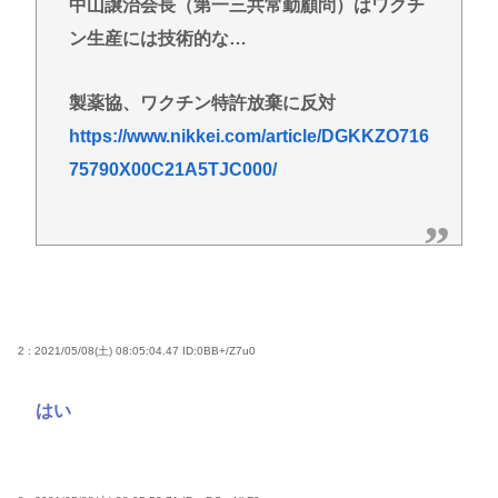
中山譲治会長（第一三共常勤顧問）はワクチ
【悲報】グエン、またまたまたまたまたまた逮捕
www
ン生産には技術的な…
誰かワンウェイネジってやつの外し方教えて
製薬協、ワクチン特許放棄に反対
【緊急】少子化の原因、判明するwww
https://www.nikkei.com/article/DGKKZO716
誰でもできる仕事してるやつって死にたくならん
75790X00C21A5TJC000/
の？
なして君ら「テスラ」買わないの？モデル3なら300
万程度で買える.コスパ最強車がここにあるのに
Powered by livedoor 相互RSS
2 : 2021/05/08(土) 08:05:04.47
ID:0BB+/Z7u0
はい