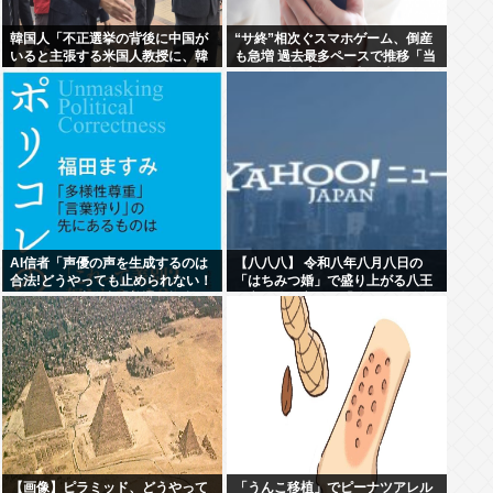
韓国人「不正選挙の背後に中国が
“サ終”相次ぐスマホゲーム、倒産
いると主張する米国人教授に、韓
も急増 過去最多ペースで推移「当
国ネット民が困惑」
たれば一攫千金」過去の時代に
AI信者「声優の声を生成するのは
【八八八】 令和八年八月八日の
合法!どうやっても止められない！
「はちみつ婚」で盛り上がる八王
キャキャ」法務省「普通に権利侵
子市や八戸市など「八」の付く自
害っす」
治体たち…日本の航空機の父・二
宮忠八ゆかりの八幡浜市と八幡市
は共同でイベント開催
【画像】ピラミッド、どうやって
「うんこ移植」でピーナツアレル