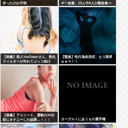
作ったのか不明
ギー改善、15人中6人が数粒食べ
られるように
【画像】美人YouTuberさん、美化
【緊急】性行為依存症、もう限界
フィルターが外れてぶっコ抜け
ｗｗ⇒！！
www
【画像】アスリート、運動の30分
ヨーグルトにあうもの選手権
前にオナニーした結果→！！！