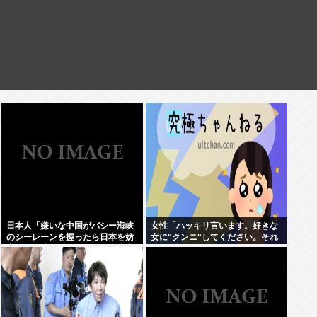
日本人「嫌いな中国がバシー海峡
女性「ハッキリ言います。好きな
のシーレーンを握ったら日本を妨
女に"クンニ"してください。それ
害するに違いない、だから台湾支
だけで惚れます」
援だムキー」つまりそういうこと
でしょ