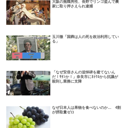
大阪の無職男性、長野でリンゴ盗んで農
家に取り押さえられ逮捕
玉川徹「国葬は人の死を政治利用してい
る」
「なぜ安倍さんの追悼碑を建てないん
だ！ｻﾀﾝか！」奈良市にﾈﾄｳﾖから抗議が
殺到し業務に支障
なぜ日本人は果物を食べないのか… 4割
が摂取量ゼロ