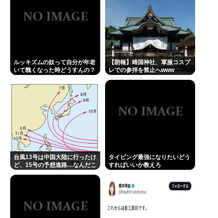
誰でもできる仕事してるやつって死にたくならん
の？
なして君ら「テスラ」買わないの？モデル3なら300
万程度で買える.コスパ最強車がここにあるのに
ルッキズムの奴って自分が年老
【朗報】靖国神社、軍服コスプ
いて醜くなった時どうすんの？
レでの参拝を禁止へwww
有田哲平、高田馬場は「嫌いな街ですね」「早稲田
大学がございます、僕は落ちましたので」
1浪して法政に入った女さん、ワカッテTVのせいでジ
サツする
許せない不祥事タレントランキングが発表される 俺
たちの永野芽郁を抑えて1位に輝いたのは…
台風13号は中国大陸に行ったけ
佐藤二朗さんと橋本愛さん、騒動1ヶ月後にそれぞれ
タイピング最強になりたいどう
ど、15号の予想進路…なんだこ
すればいいか教えろ
SNS復帰し初ツイートが出揃う
れ？ [8/8]
Powered by livedoor 相互RSS