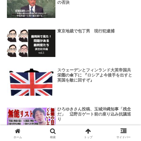
の否決
東京地裁で包丁男 現行犯逮捕
スウェーデンとフィンランド大英帝国共
栄圏の傘下に 『ロシアよ今後手を出すと
英国を敵に回すぞ』
ひろゆきさん投稿、玉城沖縄知事「残念
だ」 辺野古ゲート前の座り込み抗議巡
り
ホーム
検索
トップ
サイドバー