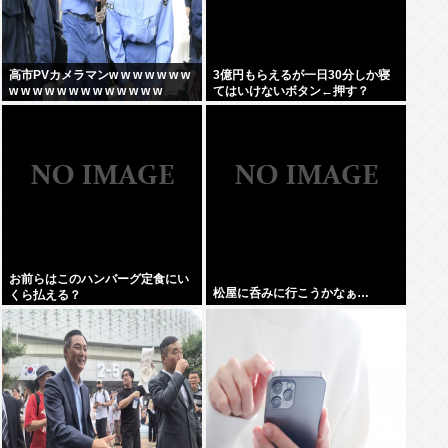
高市PVカメラマンw w w w w w w
3億円もらえるが一日30分しか寝
w w w w w w w w w w w w w
てはいけないボタン←押す？
お前らはこのハンバーグ定食にい
松屋に呑みに行こうかなぁ…
くら払える？