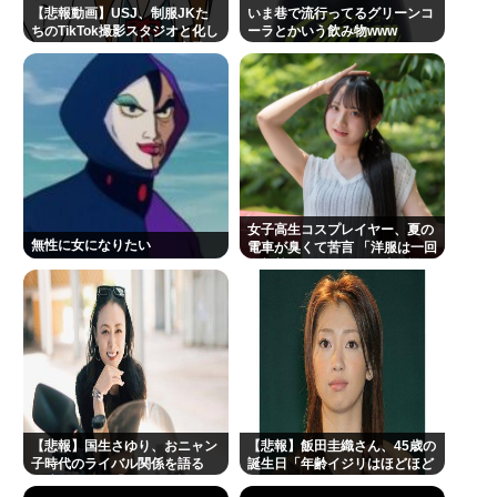
【悲報動画】USJ、制服JKた
いま巷で流行ってるグリーンコ
ちのTikTok撮影スタジオと化し
ーラとかいう飲み物www
てしまいシュールすぎる光景が
広がるｗｗｗ
【Pickup08083030】
女子高生コスプレイヤー、夏の
無性に女になりたい
電車が臭くて苦言 「洋服は一回
全部熱湯につけよう！洗濯機は
キッチンハイター薄めた水で一
回まわそう！」
【悲報】国生さゆり、おニャン
【悲報】飯田圭織さん、45歳の
子時代のライバル関係を語る
誕生日「年齢イジリはほどほど
伊達みきおが「たとえば誰で
にね」