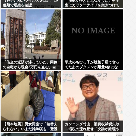
【科学】AIがウイルスを設計、16
「性欲が抑えきれなかった」中学
種類で増殖を確認
生にカッターナイフを突きつけて
脅し、レ●プ。自称・アルバイト
の秋田英男(56)が逮捕される
「借金の返済が滞っていた」同僚
平成のちびっ子が駄菓子屋で食っ
の自宅から現金2万円を盗む。自
てたあのブタメンが麺量4倍にな
衛官の陸士長が懲戒免職に
って登場
【熊本地震】男女同室で「着替え
カンニング竹山、消費税減税失敗
られない」いまだ雑魚寝も…避難
→増税の流れ想像「次誰が総理や
所めぐり”格差” 専門家「標準化さ
りたいと思います？」