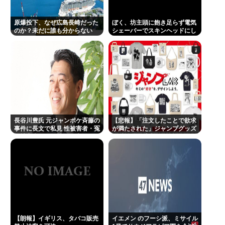
原爆投下、なぜ広島長崎だった
ぼく、坊主頭に飽き足らず電気
のか？未だに誰も分からない
シェーバーでスキンヘッドにし
てしまう
長谷川豊氏 元ジャンポケ斉藤の
【悲報】「注文したことで欲求
事件に長文で私見 性被害者・冤
が満たされた」ジャンプグッズ
罪被害者への取材経験踏まえ
43億円分を注文・キャンセルし
たか、32歳女逮捕
【朗報】イギリス、タバコ販売
イエメン のフーシ派、ミサイル