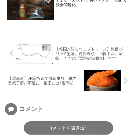
社会問題化
【韓国が誇るウェブトゥーン】株価が
71.8％墜落。時価総額「23億ドル」蒸
発！ ただの「剽窃の失敗例」です
【北海道】JR宗谷線で脱線事故、稚内－
音威子府が不通に 復旧には1週間超
コメント
コメントを書き込む