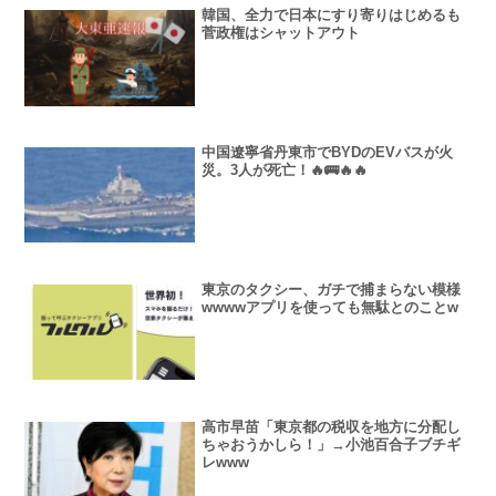
韓国、全力で日本にすり寄りはじめるも
菅政権はシャットアウト
中国遼寧省丹東市でBYDのEVバスが火
災。3人が死亡！🔥🚌🔥🔥
東京のタクシー、ガチで捕まらない模様
wwwwアプリを使っても無駄とのことw
高市早苗「東京都の税収を地方に分配し
ちゃおうかしら！」→小池百合子ブチギ
レwww