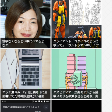
れていない」
性欲なくなると仏教にハマるよ
クライアント「ゴダイゴのように
な？
歌って」「ウルトラマン80」「ア
ルフィのように」「星のピアス」
エッヂ夏休み一行日記最終日に全
エヌビディア、次期モデルから搭
部書いてた精神疾患障がい者部
載メモリを半減させると発表。突
然メモリ余り始めるwww