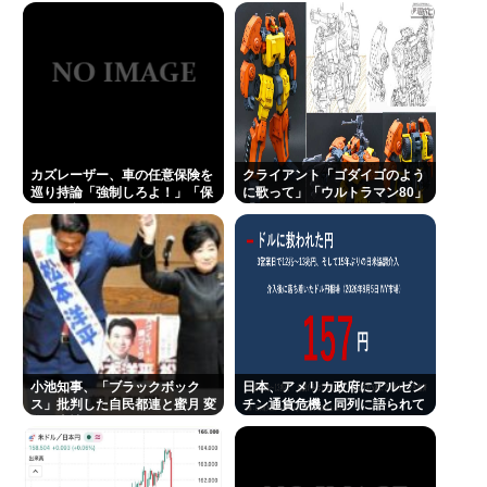
【サッカー】キリンカップ参加国決定！ 日本代表は
ネラ属の菌検出
10/1 エクアドル（TBS）10/5 パナマかニュージーラ
ンド（テレ朝）と対戦
このグランドセイコー買うか迷う
エアコン業者「エアコンスプレー使う人はどこまで
洗浄したいの？室内に風を送り込んでるファンは汚
カズレーザー、車の任意保険を
クライアント「ゴダイゴのよう
巡り持論「強制しろよ！」「保
に歌って」「ウルトラマン80」
いままですよ」331.5万バズ
険にも入れないヤツは運転すん
「アルフィのように」「星のピ
なよ」
アス」
ドン・キホーテ露店「うなぎのかば焼き」で食中毒
男女14人が発熱や腹痛など訴え…サルモネラ属の菌
検出
カズレーザー、車の任意保険を巡り持論「強制しろ
よ！」「保険にも入れないヤツは運転すんなよ」
小池知事、「ブラックボック
日本、アメリカ政府にアルゼン
ジャンポケ斉藤さん、たった一度のフェラチオで全
ス」批判した自民都連と蜜月 変
チン通貨危機と同列に語られて
てを失ってしまう
化の事情
しまうwwwもうすでに158円に
戻る
Powered by livedoor 相互RSS