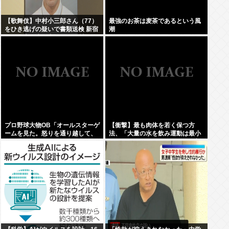
【歌舞伎】中村小三郎さん（77）
最強のお茶は麦茶であるという風
をひき逃げの疑いで書類送検 新宿
潮
区の路上で歩行者の20代女性をは
ねてけがをさせたうえ、そのまま
逃走か
プロ野球大物OB「オールスターゲ
【衝撃】最も肉体を若く保つ方
ームを見た。怒りを通り越して、
法、「大量の水を飲み運動は最小
あきれ果てた」
限、ペペロンチーノとビタミン剤
のみの食生活」だった