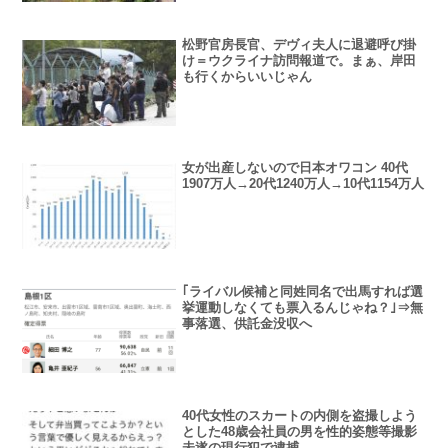
松野官房長官、デヴィ夫人に退避呼び掛
け＝ウクライナ訪問報道で。まぁ、岸田
も行くからいいじゃん
女が出産しないので日本オワコン 40代
1907万人→20代1240万人→10代1154万人
｢ライバル候補と同姓同名で出馬すれば選
挙運動しなくても票入るんじゃね？｣⇒無
事落選、供託金没収へ
40代女性のスカートの内側を盗撮しよう
とした48歳会社員の男を性的姿態等撮影
未遂の現行犯で逮捕