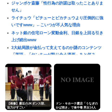
ジャンポケ斎藤「性行為の許諾は取ったことありま
せん」
ライチュウ「ピチューとピカチュウより圧倒的に強
いですwww」←こいつが不人気な理由
ネット銀の住宅ローン変動金利、日銀を上回る引き
上げ続出www
3大結局誰が金払って支えてるのか謎のコンテンツ
「落語」「ヤンキーが殴り合う漫画」あと何？
【ノアだけはガチ】有名△▽女優、プログラマーに
転職を報告
「片親の女だけはやめとけ」という風潮、広まりつ
つある
「人手不足」ではなく「低賃金不足」だった 社員に
見限られて次々と倒産する企業が過去最多 給与アッ
【画像】最近のJKダンス部、
ドン・キホーテ露店「うなぎの
プが大嘘の現実
迫力がすごい
かば焼き」で食中毒 男女14人
が発熱や腹痛など訴え…サルモ