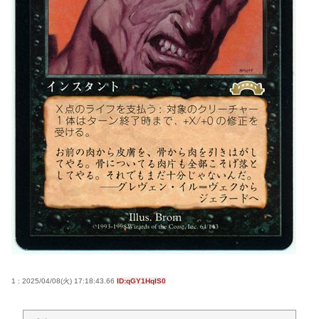
自衛隊の巨大船「フェリー活用」の狙いとは？地震
発生時に期待される役割を解説
『日本人インフルエンサーみなちゃんが配信中に自
ら命を断つも誹謗中傷したお前たちは哀しき獣な
件』
ドン・キホーテ露店「うなぎのかば焼き」で食中毒
男女14人が発熱や腹痛など訴え…サルモネラ属の菌
検出
カズレーザー、車の任意保険を巡り持論「強制しろ
よ！」「保険にも入れないヤツは運転すんなよ」
共産党信者「募金で共産党を叩くのは、頑張る人を
邪魔したいという日本人らしい薄暗い欲望のせい」
Powered by livedoor 相互RSS
1 : 2025/04/08(火) 17:18:43.66
ID:qGY1HqIS0