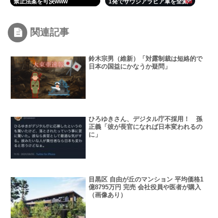
禁止法案を可決www
1発でサウジアラビア軍を全滅
させてしまうww
関連記事
鈴木宗男（維新）「対露制裁は短絡的で
日本の国益にかなうか疑問」
ひろゆきさん、デジタル庁不採用！ 孫
正義「彼が長官になれば日本変われるの
に」
目黒区 自由が丘のマンション 平均価格1
億8795万円 完売 会社役員や医者が購入
（画像あり）