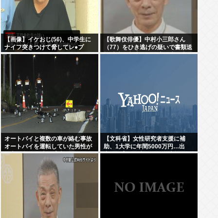
【画像】イケおじ(56)、中学生に
【歌舞伎俳優】中村小三郎さん
ナイフ突きつけて脅してレ●プ
（77）をひき逃げの疑いで書類送
www
検 東京・新宿区の路上で歩行者の
20代女性をはねてけがをさせたう
え、そのまま逃走か
オートバイと複数の車が絡む事故
【文科省】女性研究者支援に補
オートバイを運転していた男性が
助、1大学に年間5000万円…出
死亡 現場から車が逃走
産・子育と両立できる環境整備し
研究力底上げ