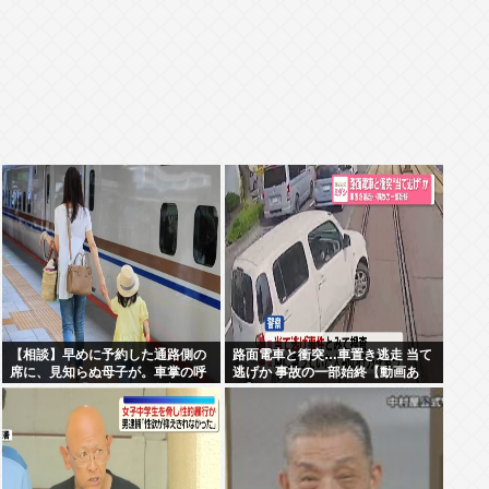
【相談】早めに予約した通路側の
路面電車と衝突…車置き逃走 当て
席に、見知らぬ母子が。車掌の呼
逃げか 事故の一部始終【動画あ
びかけにも「目を閉じて無視」し
り】
て居座られました。無理やり奪わ
れた席は、結局”やったもん勝
ち”になってしまうのでしょうか？