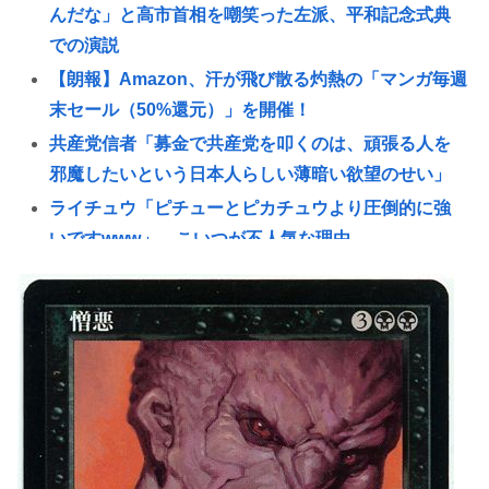
んだな」と高市首相を嘲笑った左派、平和記念式典
での演説
【朗報】Amazon、汗が飛び散る灼熱の「マンガ毎週
末セール（50%還元）」を開催！
共産党信者「募金で共産党を叩くのは、頑張る人を
邪魔したいという日本人らしい薄暗い欲望のせい」
ライチュウ「ピチューとピカチュウより圧倒的に強
いですwww」←こいつが不人気な理由
ミュージシャン「タトゥー入れると日本人受けは悪
いけど海外では『Cool!』と言われる
【速報】ルフィの幹部、懲役20年に決定する←コレ
は妥当か？？？？？？？
菅直人元総理、再評価されるwww
「片親の女だけはやめとけ」という風潮、広まりつ
つある