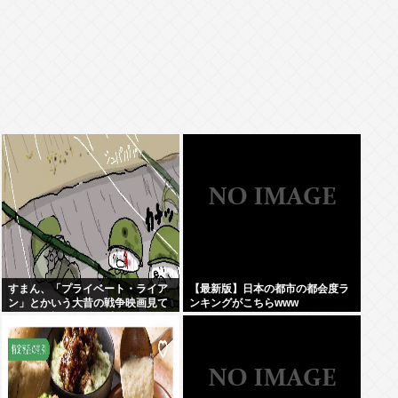
すまん、「プライベート・ライア
【最新版】日本の都市の都会度ラ
ン」とかいう大昔の戦争映画見て
ンキングがこちらwww
みたら最初の30分で地獄なんだ
が…これずっと続く感じ？