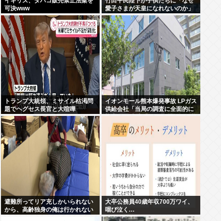
イギリス、タバコ販売禁止法案を
竹田平民陛下が子供たちに「なぜ
可決www
愛子さまが天皇になれないのか」
をわかりやすく解説してしまう
トランプ大統領、ミサイル枯渇問
イオンモール熊本爆発事故 LPガス
題でヘグセス長官と大喧嘩
供給会社「当局の調査に全面的に
協力」 経産省「LPガス爆発の可能
性が高いとする見解で一致」と発
表
避難所ってリア充しかいられない
大卒公務員40歳年収700万ワイ、
から、高齢独身の俺は行かれない
咽び泣く…
わ