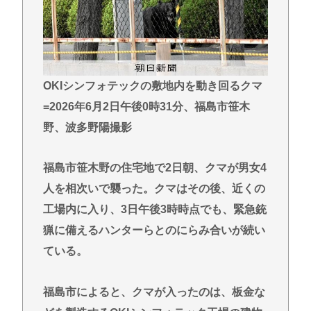
誹謗中傷にさらされた経緯がこちら…
医療脱毛・脱毛サロンを考えてるんだが！脱毛モメ
ンいるか？？
ジャンポケ斉藤「同意があったんです。本当です。
OKIシンフォテックの敷地内を動き回るクマ
信じて下さい」 ←何でこの主張が通らないの？
=2026年6月2日午後0時31分、福島市笹木
(ヽ´ん`)「手術が始まった…大丈夫大丈夫落ち着け」
野、波多野陽撮影
医師「キャー地震よー！」(;ﾟんﾟ)「！？」
福島市笹木野の住宅地で2日朝、クマが男女4
Powered by livedoor 相互RSS
人を相次いで襲った。クマはその後、近くの
工場内に入り、3日午後3時時点でも、緊急銃
猟に備えるハンターらとのにらみ合いが続い
ている。
福島市によると、クマが入ったのは、板金な