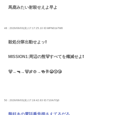
馬鹿みたい射殺せえよ早よ
48 : 2026/06/03(水) 17:17:25.10
ID:WPN01bTW0
殺処分隊出動せよッ❗
MISSION1:周辺の熊🐻すべてを殲滅せよ❗
🐻→🔫→🐻🍖🍲→🍻🥂😁😚😘
50 : 2026/06/03(水) 17:19:42.63
ID:710/k7Oj0
熊好きの電話番号押さえてるだろ