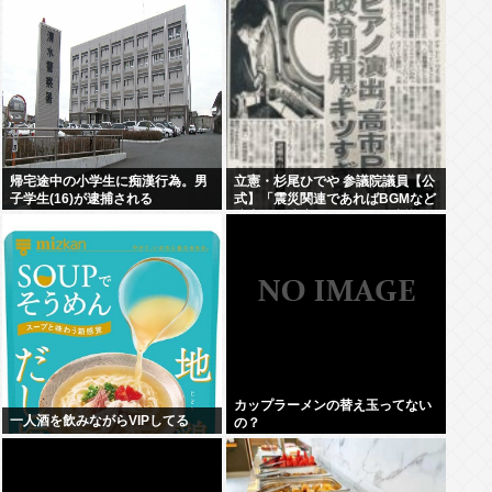
帰宅途中の小学生に痴漢行為。男
立憲・杉尾ひでや 参議院議員【公
子学生(16)が逮捕される
式】「震災関連であればBGMなど
演出はご法度であることは常識で
わかりそうなものだが。」
カップラーメンの替え玉ってない
一人酒を飲みながらVIPしてる
の？