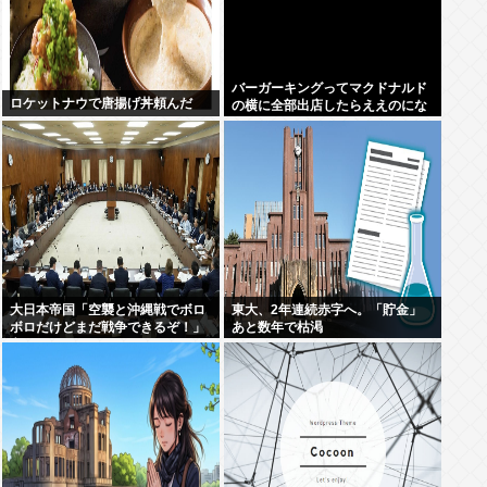
バーガーキングってマクドナルド
ロケットナウで唐揚げ丼頼んだ
の横に全部出店したらええのにな
大日本帝国「空襲と沖縄戦でボロ
東大、2年連続赤字へ。「貯金」
ボロだけどまだ戦争できるぞ！」
あと数年で枯渇
言うほどか？