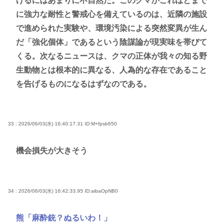
けるにはあまりに不自然だ。このクマがこれほどまで
に強力な耐性と警戒心を備えているのは、近隣の施設
で進められた実験や、環境汚染による突然変異が生ん
だ「強化個体」であるという陰謀論が現実味を帯びて
くる。次なるニュースは、クマの正体が我々の知る野
生動物とは根本的に異なる、人為的な存在であること
を告げるものになるはずなのである。
33 : 2026/06/03(水) 16:40:17.31
ID:M+fpsb650
機会損失が大きそう
34 : 2026/06/03(水) 16:42:33.95
ID:aibaOpNB0
熊「麻酔銃？ぬるいわ！」