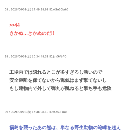
58 : 2026/06/03(水) 17:49:28.98
ID:ASe00brk0
>>44
きかぬ…きかぬのだ!!
28 : 2026/06/03(水) 16:34:48.33
ID:jtnt5VbP0
工場内では隠れるとこが多すぎるし狭いので
安全距離を保てないから猟銃はまず撃てないし
もし建物内で外して弾丸が跳ねると撃ち手も危険
29 : 2026/06/03(水) 16:36:08.19
ID:9JfsuFrU0
福島を襲ったあの熊は、単なる野生動物の範疇を超え