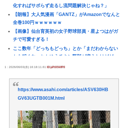
化すればサボらず走るし流問題解決じゃね？」
【朗報】大人気漫画「GANTZ」がAmazonでなんと
全巻100円ｗｗｗｗｗｗ
【画像】仙台育英初の女子野球部員・星よつはがガ
チで可愛すぎる！
ここ数年「どっちもどっち」とか「まだわからない
から叩くな」とかゆうチキン野郎が増えたけどどっ
から来たの？(´・ω・`)
1 : 2026/06/03(水) 16:18:11.61
ID:pPtX94fP0
【動画】手術中に熊本地震直撃やばすぎwww
緊縮財政論者として知られる大物財務官僚、高市早
https://www.asahi.com/articles/ASV630HB
苗の逆鱗に触れ左遷
GV63UGTB001M.html
【悲報】「ブロック人数を調べるよ！」←好奇心で
開いたら終わるサイトだった【HotTweets】
イギリス、タバコ販売禁止法案を可決www
動画配信中に亡くなったMINAさん（みなちゃん）が