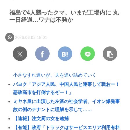
福島で4人襲ったクマ、いまだ工場内に 丸
一日経過…ワナは不発か
2026.06.03 18:01
小さなすれ違いが、夫を追い詰めていく
パヨク「アジア人民、中国人民と連帯して戦おー！
悪政高市を打倒するぞー！」
ミヤネ屋に出演した左派の社会学者、イオン爆発事
故の例のテナントに理解を示して……
【速報】注文厨の女を逮捕
【有能】政府「トラックはサービスエリア利用有料