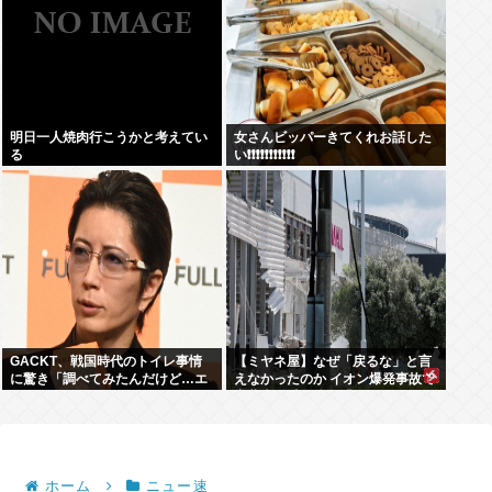
明日一人焼肉行こうかと考えてい
女さんビッパーきてくれお話した
る
い❗❗❗❗❗❗❗❗❗❗❗
GACKT、戦国時代のトイレ事情
【ミヤネ屋】なぜ「戻るな」と言
に驚き「調べてみたんだけど…エ
えなかったのか イオン爆発事故で
グくない？」
斎藤幸平氏も逡巡「ボクもできな
かっただろうなあ」
ホーム
ニュー速