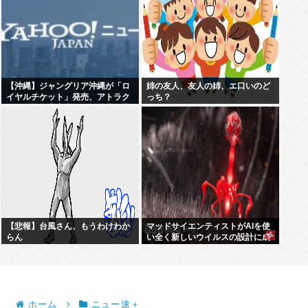
【沖縄】ジャングリア沖縄が「ロ
姉の友人、友人の姉、エ口いのど
イヤルチケット」発売、アトラク
っち？
ションの優先案内などの特典…大
人2万9700円
【悲報】台風さん、もうわけわか
マッドサイエンティストがAIを使
らん
い全く新しいウイルスの設計に成
功
ホーム
ニュー速＋