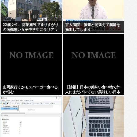
22歳女性、商業施設で通りすがり
京大病院、腫瘍と間違えて脳幹を
の面識無い女子中学生にラリアッ
摘出してしまう
トして逮捕される
山岡家行くかモスバーガー食べる
【訃報】日本の美味い食べ物で外
か悩む
人にまだバレてない美味しい日本
の食べ物www