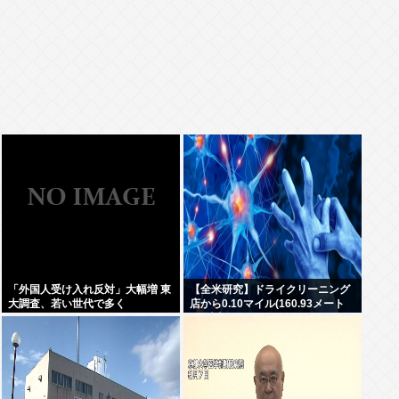
「外国人受け入れ反対」大幅増 東
【全米研究】ドライクリーニング
大調査、若い世代で多く
店から0.10マイル(160.93メート
ル)以内に住んでいる人は、4~5マ
イル離れた場所に住んでいる人に
比べて、歩行障害を伴うパーキン
ソン病になる確率が23%高い