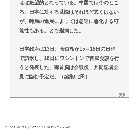
ほぼ絶望的となっている。中国では今のとこ
ろ、日本に対する世論はそれほど悪くはない
が、時局の進展によっては急速に悪化する可
能性もある」とも指摘した。
日本政府は13日、菅首相が15～18日の日程
で訪米し、16日にワシントンで首脳会談を行
うと発表した。両首脳は会談後、共同記者会
見に臨む予定だ。（編集/北田）
2 : 2021/04/14(水) 07:22:21.46
ID:4Oxv+4n/0