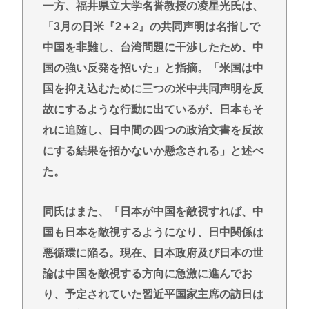
一方、福井県立大学名誉教授の凌星光氏は、
「3月の日米『2＋2』の共同声明は名指しで
中国を非難し、台湾問題に干渉したため、中
国の強い反発を招いた」と指摘。「米国は中
国を抑え込むために三つの米中共同声明を反
故にするような行動に出ているが、日本もそ
れに追随し、日中間の四つの政治文書を反故
にする結果を招かないか懸念される」と述べ
た。
同氏はまた、「日本が中国を敵視すれば、中
国も日本を敵視するようになり、日中関係は
悪循環に陥る。現在、日本政府及び日本の世
論は中国を敵視する方向に急激に進んでお
り、予定されていた習近平国家主席の訪日は