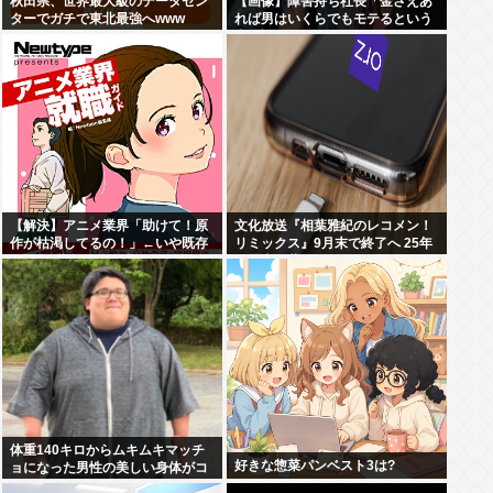
秋田県、世界最大級のデータセン
【画像】障害持ち社長「金さえあ
ターでガチで東北最強へwww
れば男はいくらでもモテるという
事を証明してる」
【解決】アニメ業界「助けて！原
文化放送『相葉雅紀のレコメン！
作が枯渇してるの！」←いや既存
リミックス』9月末で終了へ 25年
作品の2期やったら良いよね？
の歴史に幕
体重140キロからムキムキマッチ
好きな惣菜パンベスト3は?
ョになった男性の美しい身体がコ
チラ！！！