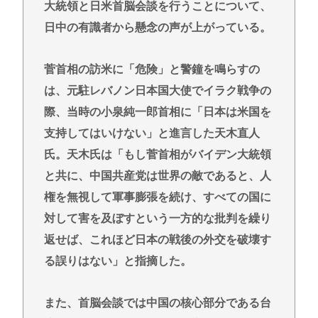
明
大統領と日米首脳会談を行うことについて、
日中の有識者から懸念の声が上がっている。
【画像】たぬき顔の女の子ってなんであんな魅力的
なん？ 【Pickup07091607】
菅首相の訪米に「危険」と警鐘を鳴らすの
【衝撃】ちいかわ作者さん、総額30億超の大豪邸を
建てるwww
は、元駐レバノン日本国大使でイラク戦争の
東浩紀さん、右からも左からも叩かれる「ポジショ
際、当時の小泉純一郎首相に「日本は米国を
ントークをしないからこそ信頼できる」と擁護され
支持してはいけない」と進言した天木直人
るwww
氏。天木氏は「もし菅首相がバイデン大統領
イチローの晩年(2011-2019)の成績、流石に擁護でき
と共に、中国共産党は世界の敵であると、人
ないwww
権を無視して軍事膨張を続け、すべての国に
『ヤニねこ』新海誠、水島努、綾辻行人らクリエイ
対して害を及ぼすという一方的な批判を繰り
ターが絶賛 過激描写はBPOでも議論に
返せば、これほど日本の戦後の外交を破壊す
る誤りはない」と指摘した。
Powered by livedoor 相互RSS
また、首脳会談では中国の核心部分である台