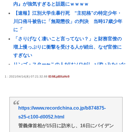
内』が強気すぎると話題にｗｗｗｗ
【速報】江別大学生暴行死 “主犯格”の特定少年・
川口侑斗被告に「無期懲役」の判決 当時17歳少年
に「
「さりげなく凄いこと言ってない？」と財務官僚の
増上慢っぷりに衝撃を受ける人が続出、なぜ官僚に
すぎない
リンゴ・スター⬅︎この人だけソロがしょぼいみたいな
風潮あるじゃないですか
1 : 2021/04/14(水) 07:21:32.68
ID:MLpBXaHv9
「巨乳」vs「巨尻」→結局どっちが良いの？
裁判所「トランプ大統領はホワイトハウスの一時的
な賃借人であり、所有者ではない」、宴会場建設の
工事差し止め命令
https://www.recordchina.co.jp/b874875-
【朗報】菅直人元総理、再評価されるwww
s25-c100-d0052.html
菅義偉首相が15日に訪米し、16日にバイデン
ロシアがNATOの結束を試す可能性、米情報分析で判