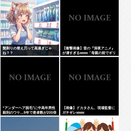
髭剃りの替え刃って高過ぎじゃ
【衝撃画像】昔の『深夜アニメ』
ね？？
が凄すぎるwww「母親の前でギリ
ギリ見れる深夜アニメ」がこち
ら…この名作アニメは…
“アンダーヘア脱毛”に中高年男性
【画像】ドカタさん、現場監督に
殺到のワケ…9年で患者数が200倍
ガチギレwww
以上