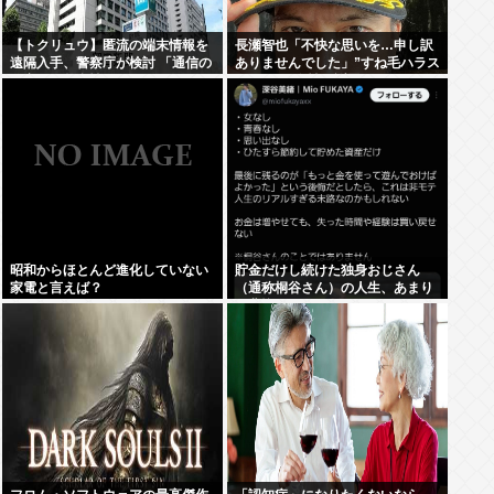
【トクリュウ】匿流の端末情報を
長瀬智也「不快な思いを…申し訳
遠隔入手、警察庁が検討 「通信の
ありませんでした」”すね毛ハラス
秘密」と整合性は
メント”を女性に謝罪
昭和からほとんど進化していない
貯金だけし続けた独身おじさん
家電と言えば？
（通称桐谷さん）の人生、あまり
に悲惨すぎるwww