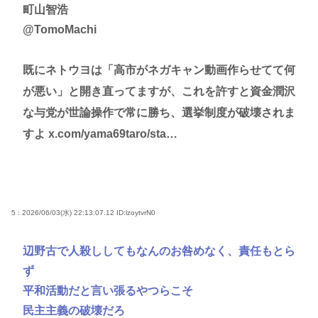
町山智浩
@TomoMachi
既にネトウヨは「高市がネガキャン動画作らせてて何
が悪い」と開き直ってますが、これを許すと資金潤沢
な与党が世論操作で常に勝ち、選挙制度が破壊されま
すよ x.com/yama69taro/sta…
5 : 2026/06/03(水) 22:13:07.12
ID:lzoytvrN0
辺野古で人殺ししてもなんのお咎めなく、責任もとら
ず
平和活動だと言い張るやつらこそ
民主主義の破壊だろ