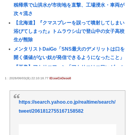
秭帰県で山洪水が市街地を直撃、工場浸水・車両が
次々流さ
【北海道】『クマスプレーを誤って噴射してしまい
浴びてしまった』トムラウシ山で登山中の女子高校
生が熊除
メンタリストDaiGo「SNS最大のデメリットは口を
開く価値がない奴が発信できるようになったこと」
【画像】アトリエファン「アトリエはエ口いゲーム
じゃない！ライザを性的な目で見てる奴はにわ
1 : 2026/06/03(水) 22:10:16.77
ID:xwCnOeoo0
か！」
韓国人「日本人の間で『女が破滅的な人生を送るの
をポルノのように楽しむ陰湿な趣味』が流行ってい
https://search.yahoo.co.jp/realtime/search/
る」
tweet/2061812755167158582
沖縄ﾀｲﾑｽ 「琉球新報は丁寧な質問をしている!!遺族
とネットは暴論で誹謗中傷をするな!!」