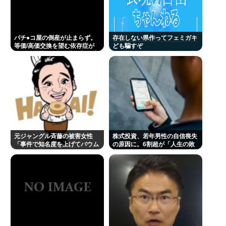
パチ●コ屋の倒産が止まらず。
存在しない県作ってフェミガキ
等価/高価交換を望む依存症が
ども騙すぞ
徐々に脱落。低換金率を望む客
は戻らず
元ジャングル斉藤の被害女性
株式投資、若年男性の自信喪失
「事件で知名度を上げてバウム
の原因に。6割超が「人生の敗
クーヘン売ったりTikTokライブ
者」自認。4人に1人が毎日株式
してて悔しさと怒りを感じた」
を売買。