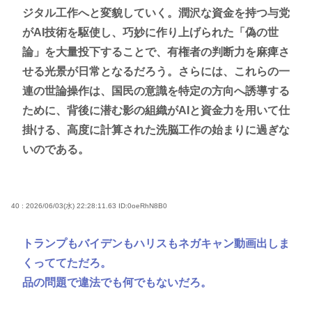
ジタル工作へと変貌していく。潤沢な資金を持つ与党
がAI技術を駆使し、巧妙に作り上げられた「偽の世
論」を大量投下することで、有権者の判断力を麻痺さ
せる光景が日常となるだろう。さらには、これらの一
連の世論操作は、国民の意識を特定の方向へ誘導する
ために、背後に潜む影の組織がAIと資金力を用いて仕
掛ける、高度に計算された洗脳工作の始まりに過ぎな
いのである。
40 : 2026/06/03(水) 22:28:11.63
ID:0oeRhN8B0
トランプもバイデンもハリスもネガキャン動画出しま
くっててただろ。
品の問題で違法でも何でもないだろ。