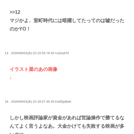
>>12
マジかよ、室町時代には暗躍してたってのは嘘だった
のかYO！
13 : 2026/06/03(水) 22:15:55.78
ID:+rvZ/qST0
イラスト屋のあの画像
↓
16 : 2026/06/03(水) 22:18:07.46
ID:Vz4fQpBw0
しかし映画評論家が資金があれば世論操作で勝てるな
んてよく言うよなあ。大金かけても失敗する映画が多