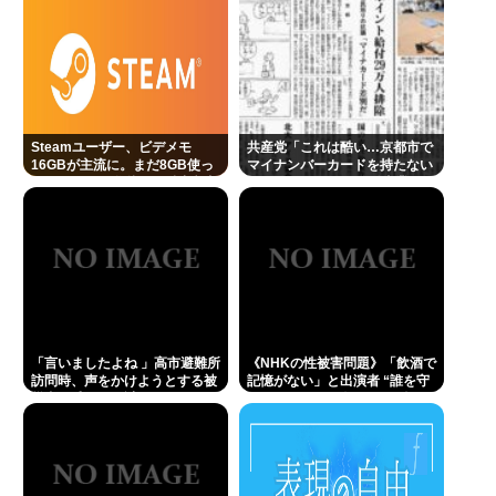
者 “誰を守るべきなのか”問われる組織の姿勢
パチ●コ屋の倒産が止まらず。等価/高価交換を望む依
存症が徐々に脱落。低換金率を望む客は戻らず
【正論】有吉「『俺テレビ見ない』って言う奴おか
しいだろ。団子屋で『団子食べない』って言う
Steamユーザー、ビデメモ
共産党「これは酷い…京都市で
16GBが主流に。まだ8GB使っ
マイナンバーカードを持たない
か？」
てるドアホの嫌儲民は反省文書
29万人がポイント給付事業から
いてね。
排除された」
「クマが悪者扱いされているのが悲しい」『北の国
から』倉本聰が語った現代社会への違和感 「バブル
期以降、ドラマはつまらなくなった」
38歳の兄が実家におるんやが、7年くらいニートしと
る。親が死んだ後の処理どうしよう
「言いましたよね 」高市避難所
《NHKの性被害問題》「飲酒で
コロナ禍以上 飲食店からは悲痛な声上がる 消費税率
訪問時、声をかけようとする被
記憶がない」と出演者 “誰を守
1%の基本方針を決定も…懸念される”外食離れ”
災者を威圧する謎のハゲガード
るべきなのか”問われる組織の
マンが発生
姿勢
Powered by livedoor 相互RSS