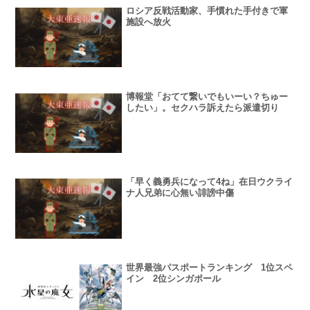
ロシア反戦活動家、手慣れた手付きで軍
施設へ放火
博報堂「おてて繋いでもいーい？ちゅー
したい」。セクハラ訴えたら派遣切り
「早く義勇兵になって4ね」在日ウクライ
ナ人兄弟に心無い誹謗中傷
世界最強パスポートランキング 1位スペ
イン 2位シンガポール