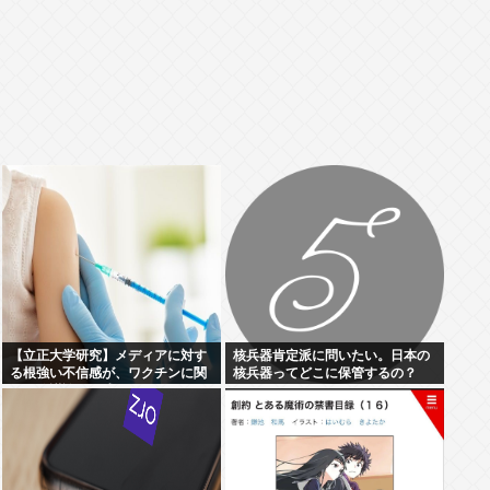
【立正大学研究】メディアに対す
核兵器肯定派に問いたい。日本の
る根強い不信感が、ワクチンに関
核兵器ってどこに保管するの？
する陰謀論の形成につながってい
る