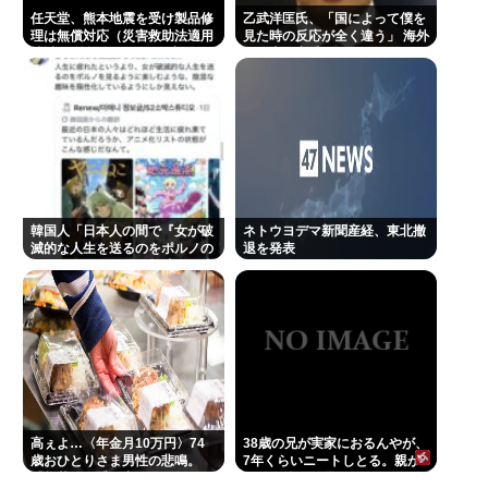
任天堂、熊本地震を受け製品修
乙武洋匡氏、「国によって僕を
理は無償対応（災害救助法適用
見た時の反応が全く違う」 海外
地域） 義援金5000万円寄付
の路上で実感
韓国人「日本人の間で『女が破
ネトウヨデマ新聞産経、東北撤
滅的な人生を送るのをポルノの
退を発表
ように楽しむ陰湿な趣味』が流
行っている」
高ぇよ…〈年金月10万円〉74
38歳の兄が実家におるんやが、
歳おひとりさま男性の悲鳴。
7年くらいニートしとる。親が
「惣菜すら手が出ない」
死んだ後の処理どうしよう