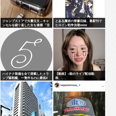
ジャンプストアで大量注文→キャ
とある魔術の禁書目録、最新刊で
ンセルを繰り返した女を逮捕 「注
ヒロイン戦争決着www
文で欲求が満たされた」総額43億
円
ハイテク装備を全て搭載したトラ
【動画】○殺のライブ配信動
ンプ級戦艦、一隻作るのに最低4
画、、、
兆円かかりいきなり詰む