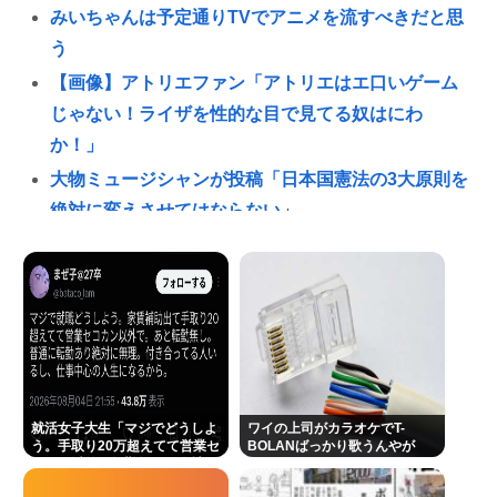
みいちゃんは予定通りTVでアニメを流すべきだと思
う
【画像】アトリエファン「アトリエはエ口いゲーム
じゃない！ライザを性的な目で見てる奴はにわ
か！」
大物ミュージシャンが投稿「日本国憲法の3大原則を
絶対に変えさせてはならない」
高市「外国人が増える日本で、永住権を与えられた
ら生活保護を貰うなんて人が増えては困る。日本人
以上の水準の人のみ許可します」
銭湯で入れ墨の人出入り禁止って古くない？
「言いましたよね😡」高市避難所訪問時、声をかけ
ようとする被災者を威圧する謎のハゲガードマンが
就活女子大生「マジでどうしよ
ワイの上司がカラオケでT-
発生
う。手取り20万超えてて営業セ
BOLANばっかり歌うんやが
コカン以外で転勤無しの会社な
《NHKの性被害問題》「飲酒で記憶がない」と出演
い」