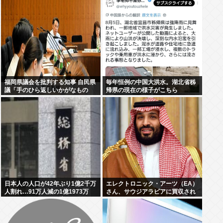
福岡県議会を批判する知事 自民県
毎年恒例の中国大洪水。湖北省秭
議「手のひら返しいかがなもの
帰県の現在の様子がこちら
か」
日本人の人口が42年ぶり1億2千万
エレクトロニック・アーツ（EA）
人割れ…91万人減の1億1973万
さん、サウジアラビアに買収され
人、外国人は35万人増
てしまう。これはハラールゲーム
爆誕か