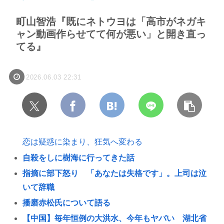
町山智浩『既にネトウヨは「高市がネガキ
ャン動画作らせてて何が悪い」と開き直っ
てる』
2026.06.03 22:31
恋は疑惑に染まり、狂気へ変わる
自殺をしに樹海に行ってきた話
指摘に部下怒り 「あなたは失格です」。上司は泣
いて辞職
播磨赤松氏について語る
【中国】毎年恒例の大洪水、今年もヤバい 湖北省