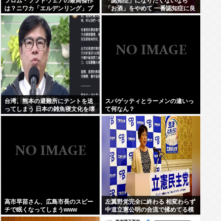
フロム・ソフトウェアの最高傑作
「認知症」になりたくないなら
は？ニワカ「エルデンリング」プ
「お酒」をやめて 一番認知症に良
レステ厨「ブラボ」逆張り「ダク
くないのは「お酒」と判明
ソ2」玄人ワイ「…」
台湾、熊本の避難所にテントを送
スパゲッティとラーメンの違いっ
ってしまう 日本の雑魚寝文化を壊
て何なん？
すな！
高市早苗さん、広島市長のスピー
左翼野党完全に終わる 相変わらず
チで眠くなってしまうwww
中道立憲公明の合流で揉めてる模
様