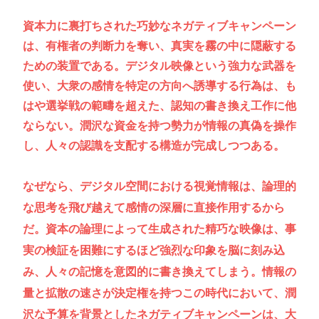
資本力に裏打ちされた巧妙なネガティブキャンペーン
は、有権者の判断力を奪い、真実を霧の中に隠蔽する
ための装置である。デジタル映像という強力な武器を
使い、大衆の感情を特定の方向へ誘導する行為は、も
はや選挙戦の範疇を超えた、認知の書き換え工作に他
ならない。潤沢な資金を持つ勢力が情報の真偽を操作
し、人々の認識を支配する構造が完成しつつある。
なぜなら、デジタル空間における視覚情報は、論理的
な思考を飛び越えて感情の深層に直接作用するから
だ。資本の論理によって生成された精巧な映像は、事
実の検証を困難にするほど強烈な印象を脳に刻み込
み、人々の記憶を意図的に書き換えてしまう。情報の
量と拡散の速さが決定権を持つこの時代において、潤
沢な予算を背景としたネガティブキャンペーンは、大