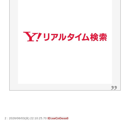
【疑問】大谷翔平さんが頑なに守備しない理由って
何？www
【衝撃】NHK番組出演者Xの性加害、特定なら「降板
ドミノ」へ・・・・・・・・・
【悲報】ショートスリーパー堀、ショートスリーパ
ーでない事がバレてしまう
《NHKの性被害問題》「飲酒で記憶がない」と出演
者 “誰を守るべきなのか”問われる組織の姿勢
パチ●コ屋の倒産が止まらず。等価/高価交換を望む依
存症が徐々に脱落。低換金率を望む客は戻らず
コロナ禍以上 飲食店からは悲痛な声上がる 消費税率
1%の基本方針を決定も…懸念される”外食離れ”
Powered by livedoor 相互RSS
2 : 2026/06/03(水) 22:10:25.70
ID:xwCnOeoo0