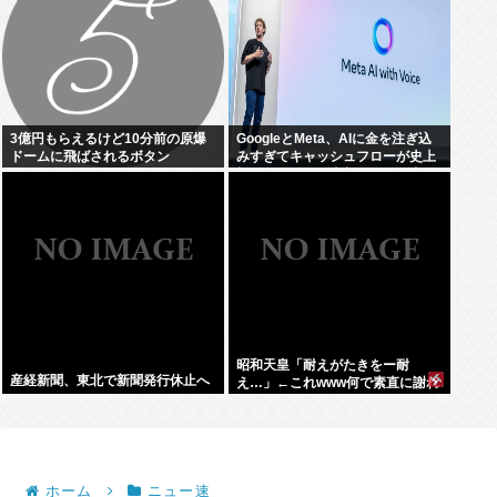
3億円もらえるけど10分前の原爆
GoogleとMeta、AIに金を注ぎ込
ドームに飛ばされるボタン
みすぎてキャッシュフローが史上
初のマイナス。売却か保有で内ゲ
バ始まる
昭和天皇「耐えがたきをー耐
産経新聞、東北で新聞発行休止へ
え…」←これwww何で素直に謝れ
ねーの？？！？
ホーム
ニュー速