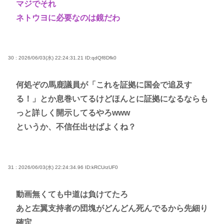
マジでそれ
ネトウヨに必要なのは鏡だわ
30 : 2026/06/03(水) 22:24:31.21
ID:qdQf8Dfk0
何処ぞの馬鹿議員が「これを証拠に国会で追及す
る！」とか息巻いてるけどほんとに証拠になるならも
っと詳しく開示してるやろwww
というか、不信任出せばよくね？
31 : 2026/06/03(水) 22:24:34.96
ID:kRCUrzUF0
動画無くても中道は負けてたろ
あと左翼支持者の団塊がどんどん死んでるから先細り
確定