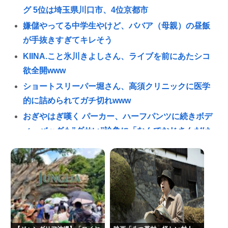
グ 5位は埼玉県川口市、4位京都市
嫌儲やってる中学生やけど、ババア（母親）の昼飯
が手抜きすぎてキレそう
KIINA.こと氷川きよしさん、ライブを前にあたシコ
欲全開www
ショートスリーパー堀さん、高須クリニックに医学
的に詰められてガチ切れwww
おぎやはぎ嘆く パーカー、ハーフパンツに続きボデ
ィーバッグも”ダサい”論争に「なんでおじさんだけ
言われるの？」
「OMANNEKO」がプラモデルになった！”刺さる要
素”をふんだんに盛り自衛隊公式😲
夏休み全く面白くないんだが
フォント、値上げで使えなくなる
在留カードの更新しに入管に行ったけど父親がぐっ