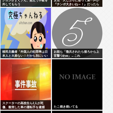
クロンボまんさん、慈悲で手錠を
女性「久しぶりに会って第一声が
外してもらう
『チンポ大きいね～！』だったら
どう思う？ おぱーい大きいねはそ
ういう事なんだよ。」
移民主義者「外国人の犯罪率は日
お前ら「徴兵されたら後ろから上
本人と大差ない！だから別にいい
官撃つわw」←これ
だろ！」←いや良くないよね
スクーターの高校生ら2人が死
たこ焼き焼いてる
傷、衝突した車の運転手を逮捕