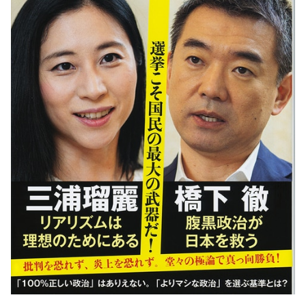
年」の判決
トランプ氏、「出産旅行」禁じる大統領令 米国籍取
得を目的とした中国人らの渡米を問題視
【悲報】積水ハウス「地面師に55億円騙し取られ
た…」ワイ「会社終わったやろなぁ」→結果www
【衝撃】元ジャンポケ斉藤慎二側「バス運転手がい
るのにディープキスなんてできない」「Aさんの供述
には矛盾点」
【岐路】東大さえ赤字、足かせ多く稼げぬ国立大学
法人 研究開発費20年横ばい
左ハンドル車のデメリット、意外と少ない
投資とかNISAとか素人なんだけど三井住友のコンサ
ルタントに相談した方がいいのか？
Powered by livedoor 相互RSS