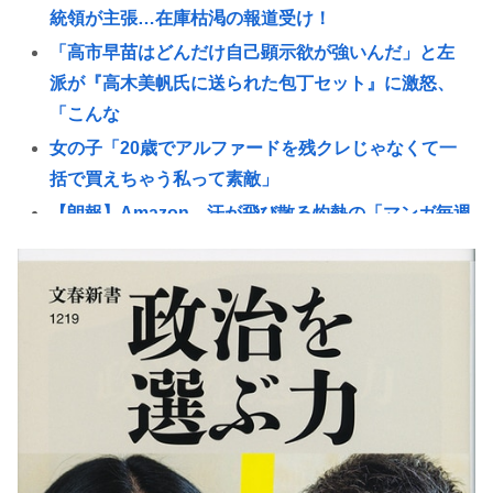
統領が主張…在庫枯渇の報道受け！
「高市早苗はどんだけ自己顕示欲が強いんだ」と左
派が『高木美帆氏に送られた包丁セット』に激怒、
「こんな
女の子「20歳でアルファードを残クレじゃなくて一
括で買えちゃう私って素敵」
【朗報】Amazon、汗が飛び散る灼熱の「マンガ毎週
末セール（50%還元）」を開催！
ショートスリーパー堀さん、高須クリニックに医学
的に詰められてガチ切れwww
おぎやはぎ嘆く パーカー、ハーフパンツに続きボデ
ィーバッグも”ダサい”論争に「なんでおじさんだけ
言われるの？」
江別大学生暴行死 “主犯格”の特定少年・川口侑斗被
告に「無期懲役」の判決 当時17歳少年に「懲役30