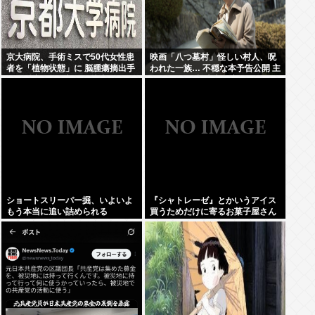
京大病院、手術ミスで50代女性患
映画「八つ墓村」怪しい村人、呪
者を「植物状態」に 脳腫瘍摘出手
われた一族… 不穏な本予告公開 主
術で腫瘍の無い部位を摘出してし
題歌はB’zの松本孝弘率いるTMG
まう
ショートスリーパー掘、いよいよ
『シャトレーゼ』とかいうアイス
もう本当に追い詰められる
買うためだけに寄るお菓子屋さん
www