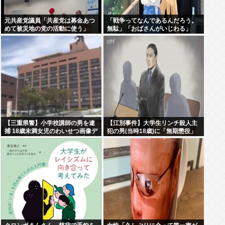
元共産党議員「共産党は募金あつ
「戦争ってなんであるんだろう。
めて被災地の党の活動に使う」
無駄」「おばさんがいじわる」
「火垂るの墓」を見た小学生 耳を
ふさぎハンカチで顔を覆う子も
【三重県警】小学校講師の男を逮
【江別事件】大学生リンチ殺人主
捕 18歳未満女児のわいせつ画像デ
犯の男(当時18歳)に「無期懲役」
ータ10点を所持 アメリカの「全米
の判決
行方不明・被児童搾取センター」
から情報提供