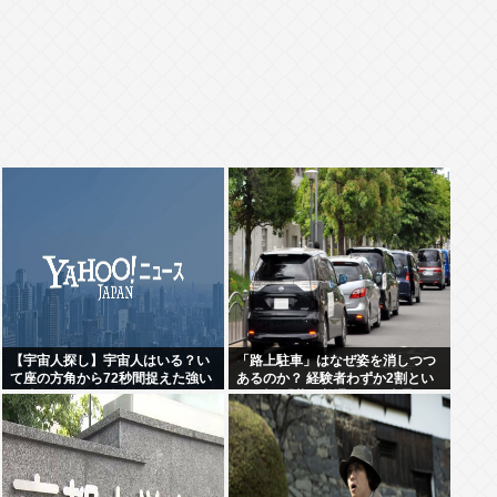
【宇宙人探し】宇宙人はいる？い
「路上駐車」はなぜ姿を消しつつ
て座の方角から72秒間捉えた強い
あるのか？ 経験者わずか2割とい
電波、50年間正体分からぬ
う衝撃!「昔は普通だった光景」が
「Wow！信号」…「合理的に考え
変わり始めた理由とは
ると、宇宙人からの信号の可能
性」