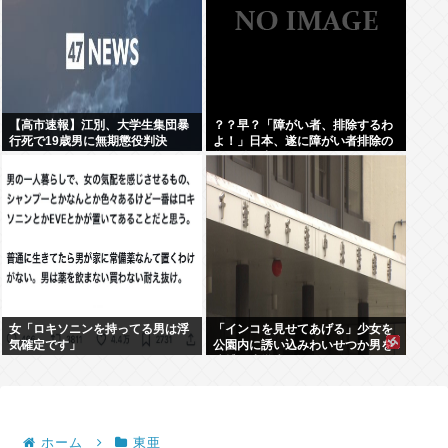
【高市速報】江別、大学生集団暴
？？早？「障がい者、排除するわ
行死で19歳男に無期懲役判決
よ！」日本、遂に障がい者排除の
為に動き出す。
女「ロキソニンを持ってる男は浮
「インコを見せてあげる」少女を
気確定です」
公園内に誘い込みわいせつか男を
逮捕。小学生2人に見せて触らせ
る
ホーム
東亜