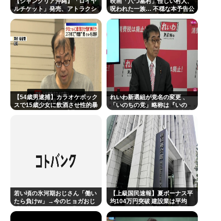
【ジャングリア沖縄】「ロイヤ
映画「八つ墓村」怪しい村人、
たいしててこわい要介護3
ルチケット」発売、アトラクシ
呪われた一族… 不穏な本予告公
ョン優先案内、ソフトドリンク
開 主題歌はB’zの松本孝弘率い
左ハンドル車のデメリット、意外と少ない
飲み放題、スパ利用、駐車場無
るTMG
料…大人29700円
投資とかNISAとか素人なんだけど三井住友のコンサ
ルタントに相談した方がいいのか？
楽しんご “元ジャンポケ斉藤慎二被告求刑懲役7年”に
私見…
【54歳男逮捕】カラオケボック
ジャンポケ斎藤「性行為の許諾は取ったことありま
れいわ新選組が党名の変更 、
スで15歳少女に飲酒させ性的暴
「いのちの党」略称は『いの
せん」
行 スマホで撮影か 千葉
ち』 SNSではTIM・ゴルゴ松本
に言及「ゴルゴ出馬確定」「党
首は決まり」
Powered by livedoor 相互RSS
若い頃の氷河期おじさん「働い
【上級国民速報】夏ボーナス平
たら負けw」→今のヒョガおじ
均104万円突破 建設業は平均
「惣菜たけぇよ..」 自業自得で
200万円超 なお対象は大手163
草
社93万人、全就業者の1%強