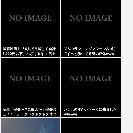
居酒屋店主 「6人で長居して会計
ジムのランニングマシーン占拠し
5,000円以下、ふざけるな 」店主
てずっと歩いてる男の正体www
ぶちギレでネットに晒されるwww
昭恵「安倍〜？ご飯よ〜」安倍晋
いつものすかいらーくに来ました
三「！！」トダドダドタドダ 出て
＠柏@柏
きそうなご飯