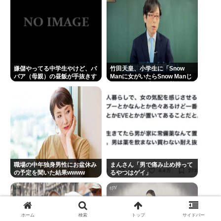
嫌儲やってる中学生やけど、バ
竹田天皇、小学生に「Snow
バア（母親）の昼飯が手抜きす
Manに女がいたらSnow Manじ
ぎてキレそう
ゃない」で男系天皇を熱弁www
職場の中年独身男性にお盆休み
まんさん「男で痛み止め持って
の予定を聞いた結果wwww
るやつはゲイ」
ホーム
検索
トップ
サイドバー