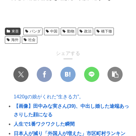
東亜
パンダ
中国
動物
政治
橋下徹
海外
社会
シェアする
1420gの娘がくれた“生きる力”。
【画像】田中みな実さん(39)、中出し婚した途端あっ
さりした顔になる
人生で1番ワクワクした瞬間
日本人が減り「外国人が増えた」市区町村ランキン