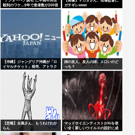
“アンダーヘア脱毛”に中高年男性
【画像】ドカタさん、現場監督に
殺到のワケ…9年で患者数が200倍
ガチギレwww
以上
【沖縄】ジャングリア沖縄が「ロ
姉の友人、友人の姉、エ口いのど
イヤルチケット」発売、アトラク
っち？
ションの優先案内などの特典…大
人2万9700円
【悲報】台風さん、もうわけわか
マッドサイエンティストがAIを使
らん
い全く新しいウイルスの設計に成
功