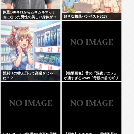
体重140キロからムキムキマッチ
好きな惣菜パンベスト3は?
ョになった男性の美しい身体がコ
チラ！！！
髭剃りの替え刃って高過ぎじゃ
【衝撃画像】昔の『深夜アニメ』
ね？？
が凄すぎるwww「母親の前でギリ
ギリ見れる深夜アニメ」がこち
ら…この名作アニメは…