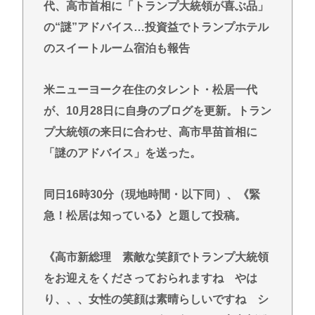
代、高市首相に「トランプ大統領が喜ぶ品」
東浩紀さん、右からも左からも叩かれる「ポジショ
の“謎”アドバイス…投資益でトランプホテル
ントークをしないからこそ信頼できる」と擁護され
のスイートルーム宿泊も報告
るwww
イチローの晩年(2011-2019)の成績、流石に擁護でき
米ニューヨーク在住のタレント・松居一代
ないwww
が、10月28日に自身のブログを更新。トラン
『ヤニねこ』新海誠、水島努、綾辻行人らクリエイ
プ大統領の来日に合わせ、高市早苗首相に
ターが絶賛 過激描写はBPOでも議論に
「謎のアドバイス」を送った。
避難所地獄と化す「ずっと同じ食べ物&断水でトイレ
流せず悪臭&床に直接就寝&コロナ感染」
同日16時30分（現地時間・以下同）、《緊
Powered by livedoor 相互RSS
急！松居は知っている》と題して投稿。
《高市新総理 素敵な笑顔でトランプ大統領
をお迎えをくださっておられますね やは
り、、、女性の笑顔は素晴らしいですね シ