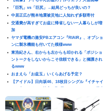
「巨乳」vs「巨尻」→結局どっちが良いの？
中居正広が熊本地震被災地に人知れず多額寄付
交通費が高すぎてお盆に帰省しない一人暮らしが増
加
ヤマダ電機の激安PBエアコン『RIAIR』、オプショ
ンに製氷機能も付いてた模様www
東浩紀さん、右からも左からも叩かれる「ポジショ
ントークをしないからこそ信頼できる」と擁護され
るwww
おまえら「お盆玉」いくらあげる予定？
【アイドル】日向坂46、18枚目シングル『イチャイ
チャ虫』リリース決定 8月9日フォーメーション発表
へ
若者「ボディーバッグはオシャレ。イケてる。」😎✨
イチローの晩年(2011-2019)の成績、流石に擁護でき