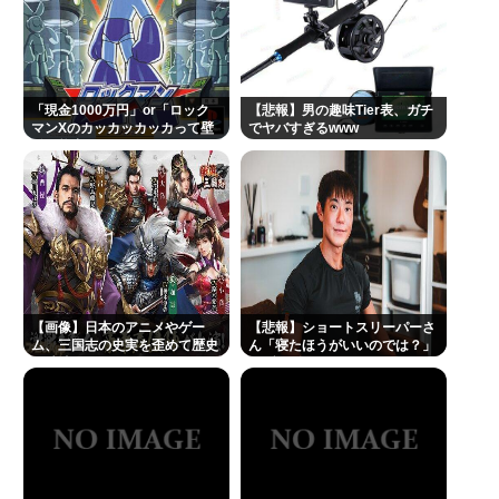
ないwww
『ヤニねこ』新海誠、水島努、綾辻行人らクリエイ
ターが絶賛 過激描写はBPOでも議論に
「現金1000万円」or「ロック
【悲報】男の趣味Tier表、ガチ
マンXのカッカッカッカって壁
でヤバすぎるwww
避難所地獄と化す「ずっと同じ食べ物&断水でトイレ
登る能力」
流せず悪臭&床に直接就寝&コロナ感染」
「感覚が分からない」 元TBS・山本里菜アナの離婚
コメントに疑問の声… シャンパンタワーの超豪華式
も結婚生活は4年半で終止符
👴"テレビ大好き"高齢者の「テレビ離れ」が始まっ
た…10代後半～20代の約7割が"ほぼ見ない"
【画像】日本のアニメやゲー
【悲報】ショートスリーパーさ
ム、三国志の史実を歪めて歴史
ん「寝たほうがいいのでは？」
"テレビ大好き"高齢者の「テレビ離れ」が始まっ
を破壊してしまう
にブチギレ
た…10代後半~20代の約7割が"ほぼ見ない"衝撃の最
新データ
Powered by livedoor 相互RSS