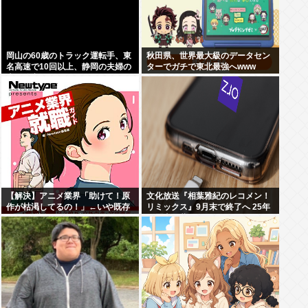
岡山の60歳のトラック運転手、東
秋田県、世界最大級のデータセン
名高速で10回以上、静岡の夫婦の
ターでガチで東北最強へwww
車に追突
【解決】アニメ業界「助けて！原
文化放送『相葉雅紀のレコメン！
作が枯渇してるの！」←いや既存
リミックス』9月末で終了へ 25年
作品の2期やったら良いよね？
の歴史に幕