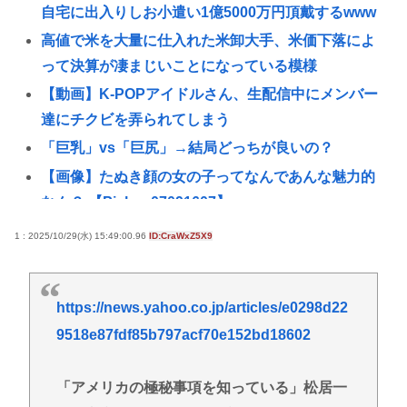
自宅に出入りしお小遣い1億5000万円頂戴するwww
高値で米を大量に仕入れた米卸大手、米価下落によ
って決算が凄まじいことになっている模様
【動画】K-POPアイドルさん、生配信中にメンバー
達にチクビを弄られてしまう
「巨乳」vs「巨尻」→結局どっちが良いの？
【画像】たぬき顔の女の子ってなんであんな魅力的
なん？ 【Pickup07091607】
【画像】橋本環奈さん、昔からビジュアルが完成さ
1 : 2025/10/29(水) 15:49:00.96
ID:CraWxZ5X9
れすぎていたと話題にwww 【Pickup07091609】
自民党さん、障がい者福祉を切り捨てて財源捻出に
https://news.yahoo.co.jp/articles/e0298d22
成功www
9518e87fdf85b797acf70e152bd18602
【悲報】男の趣味Tier表、ガチでヤバすぎるwww
【悲報】じゃあ逆に「これはチェーン店でいいぞ」
「アメリカの極秘事項を知っている」松居一
ってもの