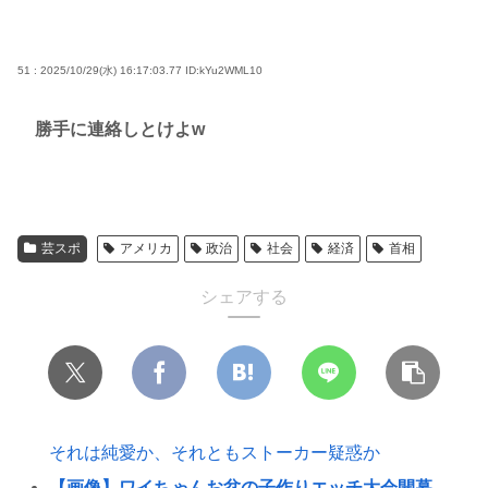
51 : 2025/10/29(水) 16:17:03.77
ID:kYu2WML10
勝手に連絡しとけよw
芸スポ
アメリカ
政治
社会
経済
首相
シェアする
それは純愛か、それともストーカー疑惑か
【画像】ワイちゃんお盆の子作りエッチ大会開幕