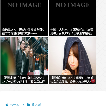
自民党さん、障がい者福祉を切り
中国「大洪水！」三峡ダム「決壊
捨てて財源捻出に成功www
危機」台風13号「三峡直撃確定」
日本「最も強い勢力で接近！（伊
勢湾台風級」台風13号と15号「中
国本土でぶつかり合う（前代未
聞」→
【愕然】妻「夫から知らないシャ
【画像】赤ちゃんを遺棄して逮捕
ンプーの匂いがする！変な店に行
の女さん(23)、公表された美人す
ってるに違いない！！！」探偵
ぎるご尊顔がこちら⇒www
「調べたところ･･･」⇒結果ｗｗ
ホーム
芸スポ