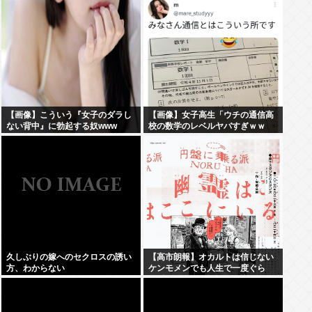
【画像】こういう『女子のダラし
【画像】女子高生「ウチの通信高
ない背中』に勃起する奴www
校の数学のレベルヤバすぎｗｗ
ｗ」
久しぶりの嫁へのセクロスの誘い
【高市朗報】オカルトは信じない
方、わからない
ケンモメンでも人生で一度ぐら
い"超自然的な体験"した事あるん
だろ？？