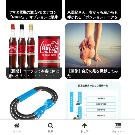
ヤマダ電機の激安PBエアコン
東浩紀さん、右からも左からも
『RIAIR』、オプションに製氷
叩かれる「ポジショントークを
機能も付いてた模様www
しないからこそ信頼できる」と
擁護されるwww
【困惑】コーラって本当に体に
【画像】自分の足を撮影してみ
悪いの？・・・・・・・・・
た
【悲報】昔のおもちゃって今の
【悲報】公務員、ボーナスを増
ホーム
検索
トップ
サイドバー
ガキ共にウケるんかな？
額「民間企業に合わせました」