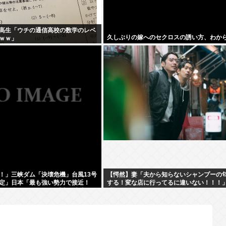
高生「ウチの通信高校の数学のレベ
久しぶりの嫁へのセクロスの誘い方、わか
ｗｗ」
！」三峡ダム「決壊危機」台風13号
【愕然】妻「夫から知らないシャンプーの
定」日本「最も強い勢力で接近！
する！変な店に行ってるに違いない！！！
級」台風13号と15号「中国本土でぶ
「調べたところ･･･」⇒結果ｗｗ
前代未聞」→