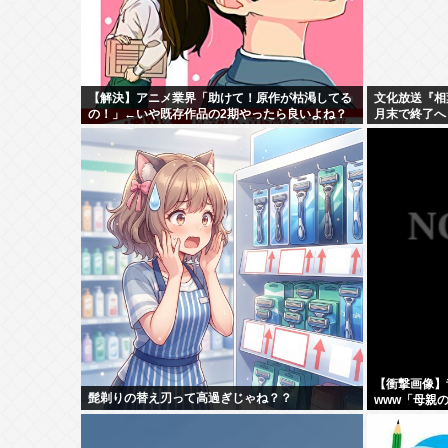
【解決】アニメ業界「助けて！原作が枯渇してる
文化放送『相
の！」←いや既存作品の2期やったら良いよね？
月末で終了へ
【衝撃画像】
髭剃りの替え刃って高過ぎじゃね？？
www「母親
こちら…この