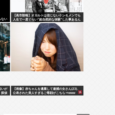
【高市朗報】オカルトは信じないケンモメンでも
らない
人生で一度ぐらい"超自然的な体験"した事あるん
だろ？？
匂いが
【画像】赤ちゃんを遺棄して逮捕の女さん(23)、
」探偵
公表された美人すぎるご尊顔がこちら⇒www