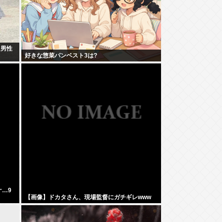
た男性
好きな惣菜パンベスト3は?
ケ…9
【画像】ドカタさん、現場監督にガチギレwww