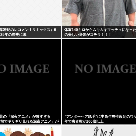
葉雅紀のレコメン！リミックス』9
体重140キロからムキムキマッチョになっ
 25年の歴史に幕
の美しい身体がコチラ！！！
昔の『深夜アニメ』が凄すぎる
“アンダーヘア脱毛”に中高年男性殺到のワ
の前でギリギリ見れる深夜アニメ」が
年で患者数が200倍以上
名作アニメは…