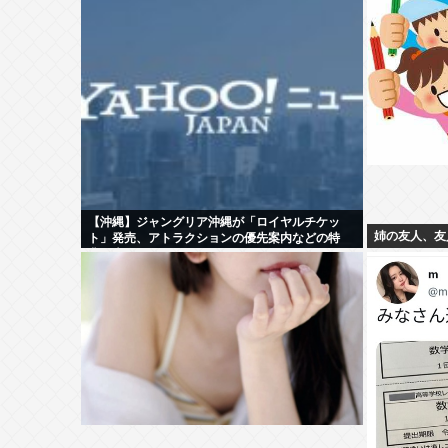
【沖縄】ジャングリア沖縄が「ロイヤルチケッ
姉の友人、友
ト」発売、アトラクションの優先案内などの特
典…大人2万9700円