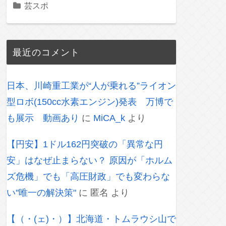
芸スポ
最近のコメント
日本、川崎重工業が“人が乗れる”ライオン
型ロボ(150cc水素エンジン)発表 万博で
も展示 動画あり
に
MiCA_k
より
【円安】1ドル162円突破の「異常な円
安」はなぜ止まらない？ 原因が「ホルム
ズ危機」でも「高圧財政」でも変わらな
い"唯一の解決策"
に
匿名
より
【（・(ェ)・）】北海道・トムラウシ山で