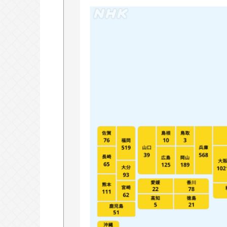
『ヤニねこ』新海誠、水島努、綾辻行
議論に
避難所地獄と化す「ずっと同じ食べ
ロナ感染」
高橋名人が左手のバネを取るため手
Powered by livedoor 相互RSS