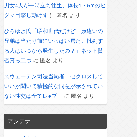
男女4人が一時立ち往生、体長1・5mのヒ
グマ目撃し動けず
に
匿名
より
ひろゆき氏「昭和世代だけど一歳違いの
兄弟は当たり前にいっぱい居た。批判す
る人はいつから発生したの？」ネット賛
否真っ二つ
に
匿名
より
スウェーデン司法当局者「セクロスして
いいか聞いて積極的な同意が示されてい
ない性交は全てレ●プ」
に
匿名
より
アンテナ