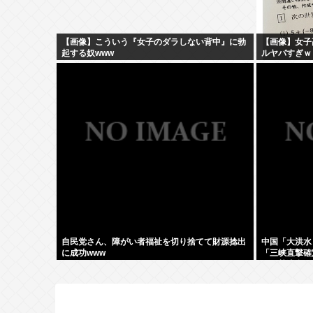
【画像】こういう『女子のダラしない背中』に勃
【画像】女子
起する奴www
ルヤバすぎｗ
自民党さん、障がい者福祉を切り捨てて財源捻出
中国「大洪水
に成功www
「三峡直撃確
（伊勢湾台風
つかり合う（