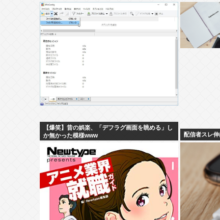
【爆笑】昔の娯楽、「デフラグ画面を眺める」し
配信者スレ伸
か無かった模様www