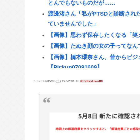
とんでもないものだが……
渡邊渚さん「私がPTSDと診断され
ていませんでした」
【画像】思わず保存したくなる「笑
【画像】たぬき顔の女の子ってなんであん
【画像】橋本環奈さん、昔からビジ
【Pickup07091609】
自民党さん、障がい者福祉を切り捨
1 : 2021/05/08(土) 19:52:01.10
ID:VKzvHsm80
【悲報】男の趣味Tier表、ガチでヤ
【悲報】じゃあ逆に「これはチェー
東浩紀さん、右からも左からも叩か
できる」と擁護されるwww
イチローの晩年(2011-2019)の成