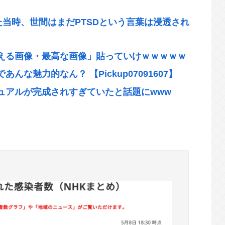
た当時、世間はまだPTSDという言葉は浸透され
える画像・最高な画像」貼っていけｗｗｗｗｗ
な魅力的なん？ 【Pickup07091607】
ュアルが完成されすぎていたと話題にwww
てて財源捻出に成功www
バすぎるwww
ン店でいいぞ」ってもの
れる「ポジショントークをしないからこそ信頼
績、流石に擁護できないwww