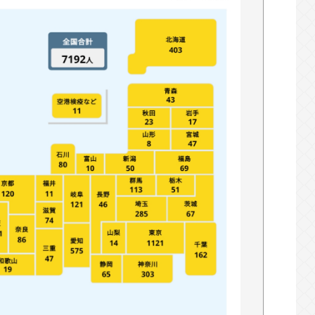
人らクリエイターが絶賛 過激描写はBPOでも
物&断水でトイレ流せず悪臭&床に直接就寝&コ
術を決意